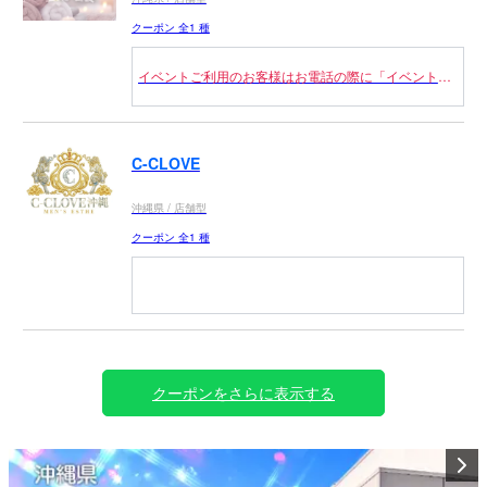
クーポン 全1 種
イベントご利用のお客様はお電話の際に「イベント使
用」とお申し付けください。
+1000円で初回ご指名可能
C-CLOVE
アロマオイルコース
40分：6,500円 → 5,900円
沖縄県 / 店舗型
60分：8,900円 → 7,900円
70分：9,900円 → 8,500円
クーポン 全1 種
80分：10,900円 → 8,900円
90分：12,900円 → 9,900円
密着ふわとろアロマ
美ら海水族館🐠 国際通り🌴
60分：11,000円 → 8,900円
70分：13,000円 → 10,900円
アメリカンビレッジ🌅 首里城🏯
80分：16,000円 → 13,500円
クーポンをさらに表示する
90分：18,000円 → 15,000円
そして――
密着洗体コース
💎C-CLOVE💎
60分：12,000円 → 9,900円
沖縄旅行の思い出に
70分：14,000円 → 11,900円