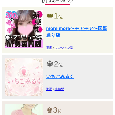
おすすめランキング
👑
1
位
more more〜モアモア〜国際
通り店
那覇
/
マンション型
🔱
2
位
いちごみるく
那覇
/
店舗型
♚
3
位