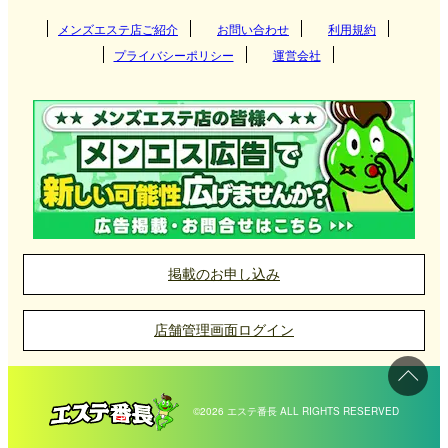
関東
大分県
熊本県
メンズエステ店ご紹介
お問い合わせ
鹿児島県
利用規約
博多
プライバシーポリシー
運営会社
沖縄県
佐賀県
関西
長崎県
飯塚・筑豊
茨城県
群馬県
大分
東海
宮崎県
天神・大名
栃木県
東京都
大阪府
京都府
長崎
久留米
北海道・東北
熊本県
神奈川県
千葉県
兵庫県
滋賀県
佐世保
愛知県
岐阜県
宮崎
小倉
埼玉県
中国
鹿児島県
奈良県
和歌山県
三重県
静岡県
北海道
岩手県
熊本
掲載のお申し込み
黒崎
北陸・甲信越
沖縄県
宮城県
山形県
岡山県
広島県
鹿児島
店舗管理画面ログイン
薬院・平尾
四国
佐賀県
秋田県
青森県
山口県
鳥取県
石川県
富山県
沖縄市
筑後・八女
福島県
島根県
福井県
新潟県
那覇
愛媛県
香川県
佐賀
©2026 エステ番長 ALL RIGHTS RESERVED
大牟田