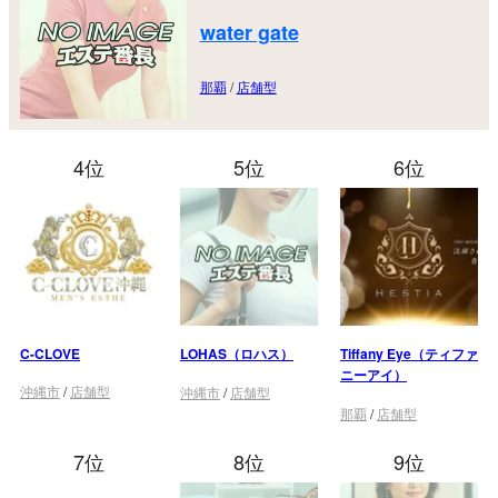
water gate
那覇
/
店舗型
4位
5位
6位
C-CLOVE
LOHAS（ロハス）
Tiffany Eye（ティファ
ニーアイ）
沖縄市
/
店舗型
沖縄市
/
店舗型
那覇
/
店舗型
7位
8位
9位