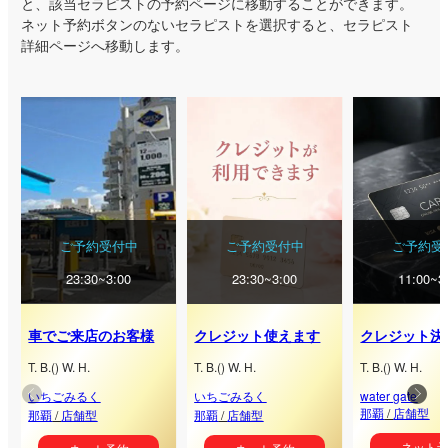
と、該当セラピストの予約ページに移動することができます。
ネット予約ボタンのないセラピストを選択すると、セラピスト
詳細ページへ移動します。
ご予約受付中
ご予約受付中
ご予約受
23:30~3:00
23:30~3:00
11:00~3
車でご来店のお客様
クレジット使えます
T.
B.
(
) W.
H.
T.
B.
(
) W.
H.
T.
B.
(
) W.
H.
いちごみるく
いちごみるく
water gate
那覇
/
店舗型
那覇
/
店舗型
那覇
/
店舗型
ネット