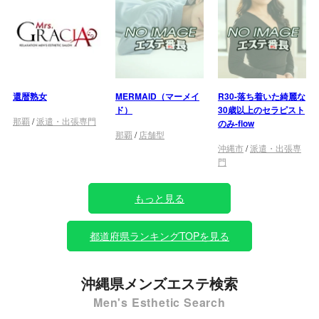
還暦熟女
MERMAID（マーメイ
R30-落ち着いた綺麗な
ド）
30歳以上のセラピスト
那覇
/
派遣・出張専門
のみ-flow
那覇
/
店舗型
沖縄市
/
派遣・出張専
門
もっと見る
都道府県ランキングTOPを見る
沖縄県メンズエステ検索
Men's Esthetic Search