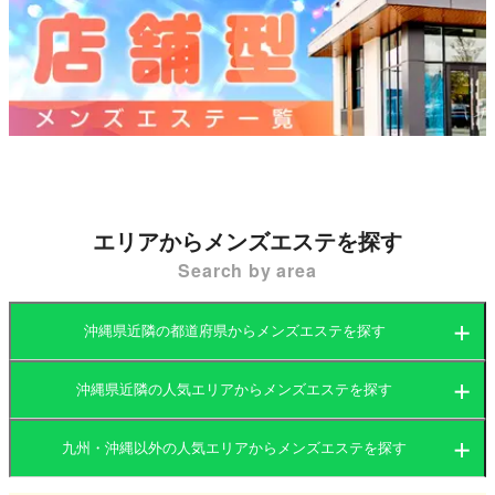
名前が残るようなお店を目指して。
80分：17,000円 → 14,500円
90分：19,000円 → 16,000円
県内トップクラスのビジュアルと
心温まる接客でお迎えいたします✨
※本指名のお客様はイベントご利用できません。
🎁1000円クーポン配布中🎁
📞098-988-9655
🌴那覇市内送迎無料
✨営業時間10:00〜28:00✨
エリアからメンズエステを探す
Search by area
沖縄県近隣の都道府県からメンズエステを探す
沖縄県近隣の人気エリアからメンズエステを探す
福岡県
大分県
九州・沖縄以外の人気エリアからメンズエステを探す
福岡県
長崎県
宮崎県