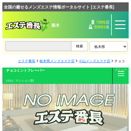
全国の癒せるメンズエステ情報ポータルサイト [エステ番長]
7889
店
栃木
30683
名
エステ番長
栃木県メンズエステ店
小山メンズエステ店
チョコミ
チョコミントフレーバー
メニュー
(小山 / マンション型)