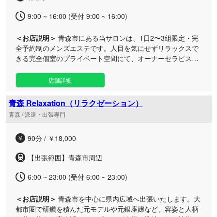
9:00 ~ 16:00 (受付 9:00 ~ 16:00)
＜お店説明＞
青森市にある当サロンは、1日2〜3組限定・完
全予約制のメンズエステです。人目を気にせずリラックスで
きる完全個室のプライベート空間にて、オーナーセラピスト
が丁寧で洗練された癒やしの施術を提供いたします。 慌ただ
しい日常から離れ、ゆったりとした時間の流れる極上の空間
店舗詳細
で、極微なアロマオイルを使用したリンパマッサージをご堪
能ください。お客様一人ひとりに寄り添ったおもてなしで、
青森 Relaxation（リラクゼーション）
心身ともに深いリフレッシュへと導きます。 当サロンは会員
青森 / 派遣・出張専門
制を採用しており、無料駐車場も完備しておりますので、お
車でも安心してお越しいただけます。営業時間外の日にちや
90分 / ￥18,000
時間帯のリクエスト、ご質問などがございましたら、公式
X（旧Twitter）のDMまたはメールにてお気軽にご相談くださ
【出張範囲】青森市周辺
い。皆様からのご連絡を心よりお待ちしております。
6:00 ~ 23:00 (受付 6:00 ~ 23:00)
＜お店説明＞
青森市を中心に県内広域へ出張いたします。大
都市圏で研鑽を積んだ元モデルや元銀座嬢など、容姿と人柄