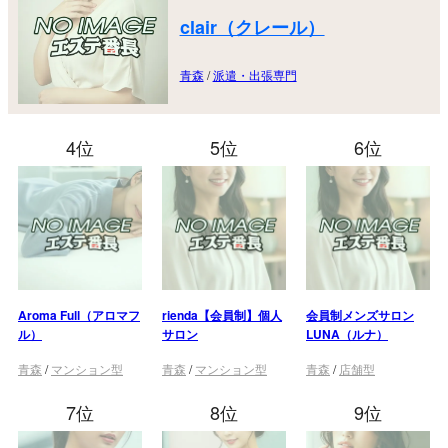
clair（クレール）
青森
/
派遣・出張専門
4位
5位
6位
Aroma Full（アロマフ
rienda【会員制】個人
会員制メンズサロン
ル）
サロン
LUNA（ルナ）
青森
/
マンション型
青森
/
マンション型
青森
/
店舗型
7位
8位
9位