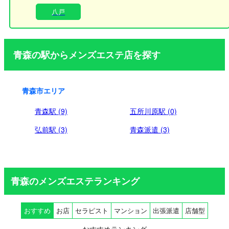
な環境を提供するため、初回ご利用時に「顔写真付き身分証
八戸
明書のコピー」および「誓約書へのご署名」を必須とさせて
いただいております。何卒ご理解とご協力のほどよろしくお
願い申し上げます。
青森の駅からメンズエステ店を探す
青森市エリア
青森駅 (9)
五所川原駅 (0)
弘前駅 (3)
青森派遣 (3)
青森のメンズエステランキング
おすすめ
お店
セラピスト
マンション
出張派遣
店舗型
おすすめランキング