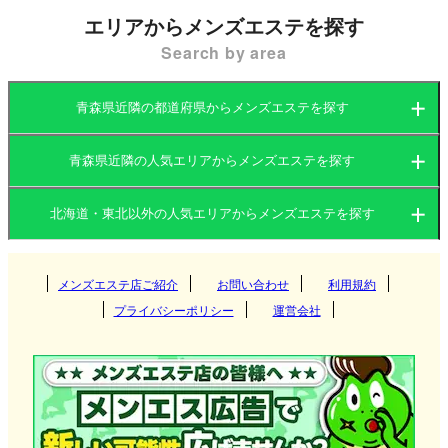
増えています。青森駅や新青森駅周辺は交通アクセ
エリアからメンズエステを探す
スが良く、施術後にすぐ帰宅したり他の予定に向か
Search by area
うのにも便利です。
青森県近隣の都道府県からメンズエステを探す
青森市のメンズエステ店はマンション型が中心です
が、出張サービスを提供する店舗もあり、自宅やホ
青森県近隣の人気エリアからメンズエステを探す
北海道
岩手県
テルで気軽に施術を受けられるのが特徴です。癒し
北海道・東北以外の人気エリアからメンズエステを探す
をテーマにしたシンプルな施術から、リンパマッサ
北海道
宮城県
山形県
ージやアロマオイルを使用した本格的な施術まで幅
広く対応しています。
関東
岩手県
秋田県
メンズエステ店ご紹介
お問い合わせ
青森県
利用規約
すすきの
プライバシーポリシー
運営会社
福島県
関西
宮城県
円山・大通西
茨城県
群馬県
盛岡
青森県青森市メンズエステ店の選び方
東海
山形県
白石区
栃木県
東京都
大阪府
京都府
仙台
青森駅周辺には徒歩圏内でアクセスできるメンズエ
札幌市北区
九州・沖縄
秋田県
神奈川県
千葉県