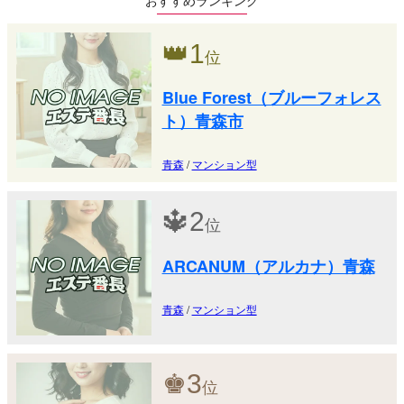
👑
1
位
Blue Forest（ブルーフォレス
ト）青森市
青森
/
マンション型
🔱
2
位
ARCANUM（アルカナ）青森
青森
/
マンション型
♚
3
位