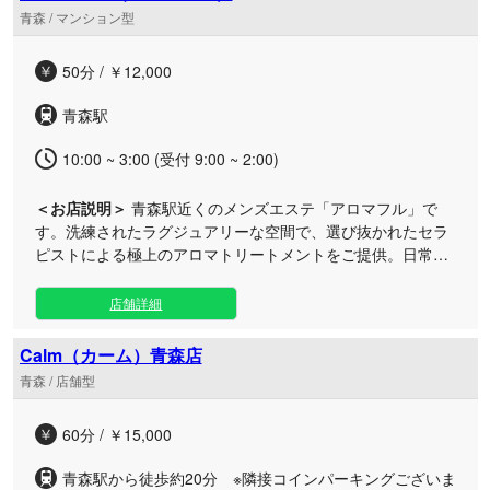
ど多彩なメニューをご用意し、お客様一人ひとりのコンディ
青森 / マンション型
ションに合わせて丁寧に施術いたします。 完全個室の安心で
きる環境を維持するため、初回ご利用時にはお電話にて身分
50分 / ￥12,000
証番号等のご確認をさせていただくなど、安全管理とプライ
バシー保護を徹底しております。なお、当店は純粋な癒しを
青森駅
目的としたリラクゼーションサロンですので、どなた様も安
心して最高峰のおもてなしをご堪能いただけます。日常から
10:00 ~ 3:00 (受付 9:00 ~ 2:00)
離れた極上のプライベート空間で、皆様のご来店を心よりお
待ちしております。
＜お店説明＞
青森駅近くのメンズエステ「アロマフル」で
す。洗練されたラグジュアリーな空間で、選び抜かれたセラ
ピストによる極上のアロマトリートメントをご提供。日常を
忘れる贅沢な癒やしのひと時をお届けいたします。 アクセス
に便利な青森駅周辺に位置する「青森ルーム」は、お仕事帰
店舗詳細
りや出張の際にも立ち寄りやすい好立地が魅力です。深夜3
時まで営業（受付は翌2時まで）しているため、遅い時間か
Calm（カーム）青森店
らでも時間を気にせずゆったりとお体を労っていただけま
青森 / 店舗型
す。 洗練されたプライベートな空間と、丁寧なおもてなし、
そして確かな技術で、心身ともに深いリラクゼーションへと
60分 / ￥15,000
導きます。上質なアロマの香りに包まれながら、日常の喧騒
を忘れる特別なサロンタイムをご堪能ください。
青森駅から徒歩約20分 ※隣接コインパーキングございま