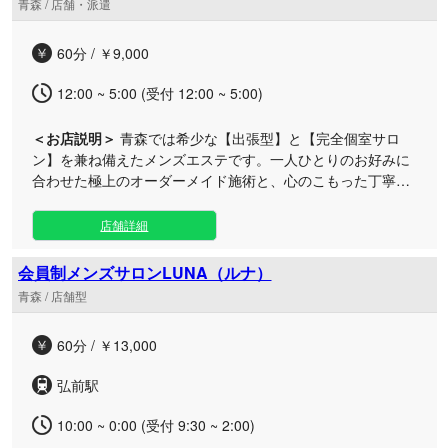
青森 / 店舗・派遣
続く「ほっとオイル」や「ほっとマット」を完備し、心も身
体も芯から解きほぐされる贅沢なひとときをご提供いたしま
60分 / ￥9,000
す。 セラピストの出勤が重なるタイミング限定の、ここでし
か味わえない息の合った特別ケアをぜひご堪能ください。事
12:00 ~ 5:00 (受付 12:00 ~ 5:00)
前のご予約やリクエストも心よりお待ちしております。
＜お店説明＞
青森では希少な【出張型】と【完全個室サロ
ン】を兼ね備えたメンズエステです。一人ひとりのお好みに
合わせた極上のオーダーメイド施術と、心のこもった丁寧な
おもてなしで、日々蓄積された疲労とストレスを芯から解き
ほぐします。 深夜3時まで営業しておりますので、お仕事終
店舗詳細
わりや1日の締めくくりにも最適。ビジネスホテルなどご指
定の場所への出張にも対応しており、施術後は移動の手間な
会員制メンズサロンLUNA（ルナ）
くそのまま贅沢な余韻に浸っていただけます。 「すべてのお
青森 / 店舗型
客様に喜びと安らぎを」という理念のもと、静かで落ち着い
た空間でのひととき、またはご自宅・ホテルでのプライベー
60分 / ￥13,000
トな時間をプロの手による最上級の技術でプロデュースいた
します。日常を忘れる特別なリラクゼーションをぜひご体感
弘前駅
ください。
10:00 ~ 0:00 (受付 9:30 ~ 2:00)