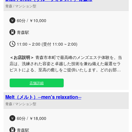
ケアをご提供。完全予約制のプライベートなマンションの一
青森 / マンション型
室で、周囲の目を気にすることなく自分だけの贅沢な時間を
お過ごいいただけます。 青森市本町の閑静なエリアで、日常
60分 / ￥10,000
の喧騒を離れ、心まで深く満たされる本格派のトリートメン
トをぜひご堪能ください。
青森駅
11:00 ~ 2:00 (受付 11:00 ~ 2:00)
＜お店説明＞
青森市本町で最高峰のメンズエステ体験を。当
店は、洗練された容姿と卓越した技術を兼ね備えた厳選セラ
ピストによる、至高の癒しをご提供いたします。どのお部屋
をお選びいただいても心からご満足いただける自信がござい
ます。 周辺は青森の活気を感じられる本町エリア。お仕事帰
店舗詳細
りや出張の際にも立ち寄りやすいロケーションで、日常の喧
騒を忘れられる贅沢なプライベート空間をご用意いたしまし
Melt（メルト）─men's relaxation─
た。細部までこだわり抜いたおもてなしと、セラピストの確
青森 / マンション型
かな技術が織りなす極上のリラクゼーションを、ぜひ心ゆく
までご堪能ください。
60分 / ￥18,000
青森駅