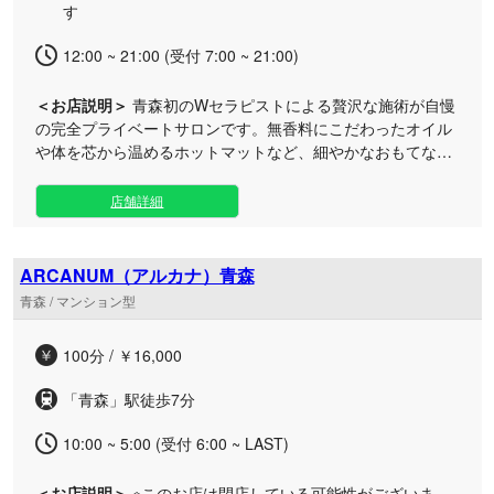
す
12:00 ~ 21:00 (受付 7:00 ~ 21:00)
＜お店説明＞
青森初のWセラピストによる贅沢な施術が自慢
の完全プライベートサロンです。無香料にこだわったオイル
や体を芯から温めるホットマットなど、細やかなおもてなし
で至高のリラックスタイムをお届けいたします。 おかげさま
でオープンから3周年を迎えることができました。日頃から
店舗詳細
お越しいただく皆様への感謝を胸に、これからも心を込めた
最高のサービスを提供してまいります。 当サロンは、最寄駅
から徒歩約10分の好立地にあるマンション型のワンルーム。
ARCANUM（アルカナ）青森
周りの目を一切気にせず、心からリフレッシュできる特別な
青森 / マンション型
空間をご用意しております。 人気のWセラピストによるメニ
ューは、スタッフの出勤が重なっているタイミング限定のプ
100分 / ￥16,000
レミアムな体験です。事前のリクエストも大歓迎ですので、
どうぞお気軽にお問い合わせください。すべてのお客様に寄
「青森」駅徒歩7分
り添い、お帰りの瞬間まで温もり溢れるおもてなしで癒やし
をお約束いたします。
10:00 ~ 5:00 (受付 6:00 ~ LAST)
＜お店説明＞
※このお店は閉店している可能性がございま