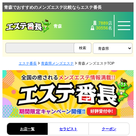
青森でおすすめのメンズエステ比較ならエステ番長
7889
店
青森
30556
名
エステ番長
青森県メンズエステ
青森メンズエステTOP
お店一覧
セラピスト
クーポン