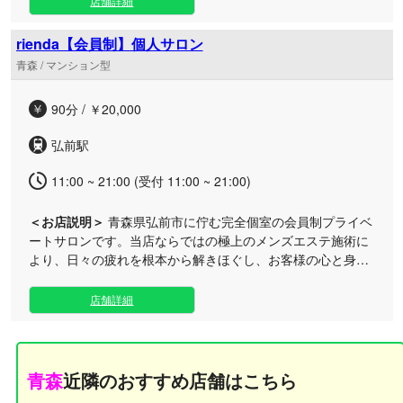
店舗詳細
をゆったりと包み込むように丁寧に解きほぐしていきます。
当店は出張（派遣型）サービスとなっており、青森市内のビ
rienda【会員制】個人サロン
ジネスホテルやラブホテルなど、お客様のご指定の場所へ迅
青森 / マンション型
速にお伺いいたします。ご宿泊中や出張の際、移動のプロの
手による極上の安らぎ空間をそのままお届けいたします。 男
90分 / ￥20,000
性だけでなく、女性のお客様のご利用も大歓迎です。日常の
喧騒を忘れ、特別な癒やしのひとときをぜひご堪能くださ
弘前駅
い。セラピスト一同、皆様からのご依頼を心よりお待ちして
おります。
11:00 ~ 21:00 (受付 11:00 ~ 21:00)
＜お店説明＞
青森県弘前市に佇む完全個室の会員制プライベ
ートサロンです。当店ならではの極上のメンズエステ施術に
より、日々の疲れを根本から解きほぐし、お客様の心と身体
にプラスの活力を与える最高峰の癒しをお届けします。 隠れ
家のような極上のプライベート空間で、リンパマッサージや
店舗詳細
オイル施術、指圧など、お好みに合わせた丁寧なもみほぐし
をご堪能いただけます。街中の喧騒を忘れ、あなただけの特
別なリフレッシュタイムをお過ごしください。 営業時間外の
ご利用や出勤リクエストも、どうぞお気軽にご相談ください
青森
近隣のおすすめ店舗はこちら
ませ。 ※当店は会員制の高級店として、お客様に安心・安全