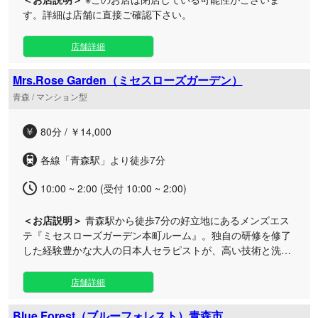
す。詳細は店舗に直接ご確認下さい。
店舗詳細
Mrs.Rose Garden（ミセスローズガーデン）
青森 / マンション型
80分 / ￥14,000
各線「青森駅」より徒歩7分
10:00 ~ 2:00 (受付 10:00 ~ 2:00)
＜お店説明＞
青森駅から徒歩7分の好立地にあるメンズエス
テ『ミセスローズガーデン本町ルーム』。独自の研修を修了
した経験豊かな大人の日本人セラピストが、高い技術と洗練
されたホスピタリティで心身を深く癒やします。 当店はお客
様との信頼関係を大切にし、長く通いたくなる上質な隠れ家
店舗詳細
サロンを目指しております。 施術にはお肌に優しい厳選され
たオイルを使用し、刺激やベタつきが気になる方にも安心の
Blue Forest（ブルーフォレスト）青森市