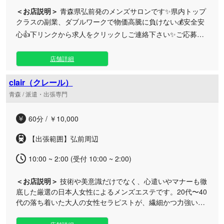
＜お店説明＞
青森県弘前発のメンズサロンです✨県内トップ
クラスの副業、ダブルワークで物価高騰に負けない💰安全安
心👍下リンクから求人をクリックしご連絡下さい✨ご応募お
問いあわせお待ちしております✨
店舗詳細
clair（クレール）
青森 / 派遣・出張専門
60分 / ￥10,000
【出張範囲】弘前周辺
10:00 ~ 2:00 (受付 10:00 ~ 2:00)
＜お店説明＞
技術や美意識だけでなく、心遣いやマナーも徹
底した厳選の日本人女性によるメンズエステです。20代〜40
代の落ち着いた大人の女性セラピストが、繊細かつ力強い施
術で心身を深いリラックスへと導きます。 ベタつきがなく肌
なじみの良い100％天然成分のオイルを贅沢に使用し、全身