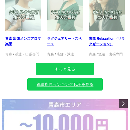
青森 出張メンズアロマ
ラグジュアリー・スペ
青森 Relaxation（リラ
楽園
ース
クゼーション）
青森
/
派遣・出張専門
青森
/
店舗・派遣
青森
/
派遣・出張専門
もっと見る
都道府県ランキングTOPを見る