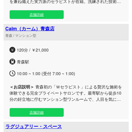
を兼ね備えた実力派のセラピストが在籍。洗練された技術と
心温まる誠実なおもてなしで極上の癒やしをお届けします。
完全健全店として営業しており、純粋に質の高いマッサージ
店舗詳細
を愛する紳士の皆様から厚いご支持をいただいております。
対面でのご紹介や口コミを中心に会員様を増やしてきた実績
Calm（カーム）青森店
があり、他エリアで高い評価を得たスーパーキャストも多数
青森 / マンション型
活躍中です。 ご自宅はもちろん、ご出張中の宿泊先など、ご
指定の場所までセラピストが丁寧に伺います。 客層の良さと
120分 / ￥21,000
誠実な運営を徹底しておりますので、心からリラックスでき
る贅沢なプライベートタイムをどうぞご堪能ください。皆様
青森駅
からのご予約を心よりお待ちしております。
10:00 ~ 1:00 (受付 7:00 ~ 1:00)
＜お店説明＞
青森初の「Ｗセラピスト」による贅沢な施術を
体験できる完全プライベートサロンです。最寄駅から徒歩10
分の好立地に佇むマンション型ワンルームで、人目を気にせ
ず極上のリラックスタイムをお過ごしいただけます。 おかげ
さまでオープン3周年を迎えた当店では、お客様一人ひとり
店舗詳細
に寄り添った温かいおもてなしを大切にしております。 施術
に使用するオイルやボディソープ、パウダーはすべて肌に優
ラグジュアリー・スペース
しい「無香料」を徹底。さらに、最後まで心地よい温かさが