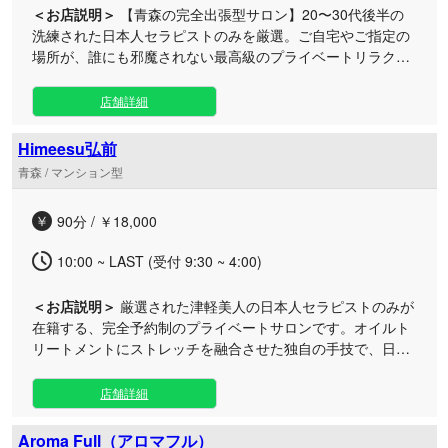
＜お店説明＞
【青森の完全出張型サロン】20〜30代後半の
洗練された日本人セラピストのみを厳選。ご自宅やご指定の
場所が、誰にも邪魔されない最高級のプライベートリラクゼ
ーション空間へと生まれ変わります。 当店のセラピストは、
外見の美しさや気品だけでなく、お一人おひとりの心に寄り
店舗詳細
添う温かいホスピタリティと確かな施術技術を兼ね備えてお
ります。日々の忙しさやストレスから解放され、心身ともに
Himeesu弘前
深くリフレッシュしていただけるよう、細やかな心配りと穏
青森 / マンション型
やかな立ち振る舞いで、上質な時間をお届けいたします。 メ
ニューには定番のオイルマッサージやリンパトリートメン
90分 / ￥18,000
ト、指圧をはじめ、極液や鼠径部マッサージといった贅沢な
オプションもご用意。五感のすべてが心地よく解きほぐされ
10:00 ~ LAST (受付 9:30 ~ 4:00)
ていく、まさに「楽園」と呼ぶにふさわしい極上の施術をご
堪能いただけます。 お客様との信頼関係を何よりも重んじ、
＜お店説明＞
厳選された津軽美人の日本人セラピストのみが
末永く愛される存在を目指して、心を込めておもてなしいた
在籍する、完全予約制のプライベートサロンです。オイルト
します。周囲の目を気にすることのない、あなただけの特別
リートメントにストレッチを融合させた独自の手技で、日々
な隠れ家で、至福の癒しを心ゆくまでお楽しみください。
の忙しさを忘れ心身を深く癒やす至福のひと時をお届けしま
す。 弘前エリアに誕生した当ルームは、静かに自分だけの時
店舗詳細
間を堪能できる洗練された大人の隠れ家空間となっておりま
す。リンパマッサージやタイ古式、アロマトリートメントな
Aroma Full（アロマフル）