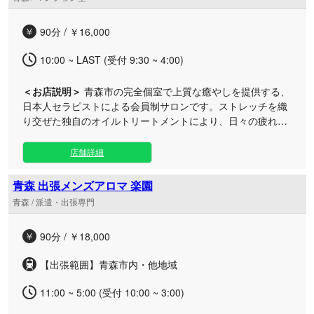
90分 / ￥16,000
10:00 ~ LAST (受付 9:30 ~ 4:00)
＜お店説明＞
青森市の完全個室で上質な癒やしを提供する、
日本人セラピストによる会員制サロンです。ストレッチを織
り交ぜた独自のオイルトリートメントにより、日々の疲れや
コリをじんわりと深く解きほぐしていきます。 当店は完全予
約制のマンション一室による完全プライベート空間となって
店舗詳細
おり、他のお客様の目を気にすることなく、自分だけの極上
のリラックスタイムをお過ごしいただけます。 もみほぐしや
青森 出張メンズアロマ 楽園
リンパマッサージ、タイ古式から指圧まで幅広い施術内容に
青森 / 派遣・出張専門
対応し、アロマトリートメントや温かなホットオイル、ディ
ープリンパといった豊富なオプションメニューもご用意。お
90分 / ￥18,000
客様一人ひとりのお好みに合わせたオーダーメイドな癒やし
をお届けいたします。 入会金は無料で、今なら限定割引も実
【出張範囲】青森市内・他地域
施中。エアコンや充電器完備の快適な室内で、心を込めたお
もてなしをご堪能ください。皆様からのご予約を心よりお待
11:00 ~ 5:00 (受付 10:00 ~ 3:00)
ちしております。