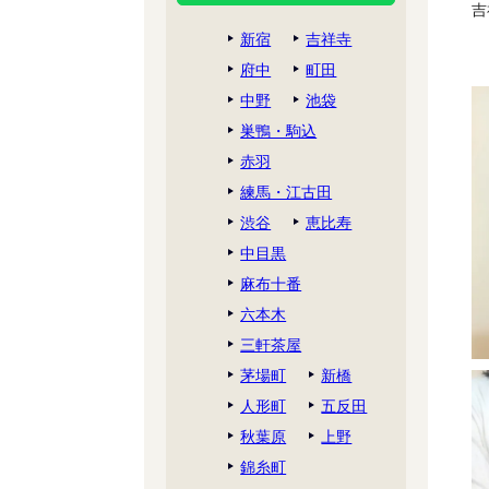
吉
新宿
吉祥寺
府中
町田
中野
池袋
巣鴨・駒込
赤羽
練馬・江古田
渋谷
恵比寿
中目黒
麻布十番
六本木
三軒茶屋
茅場町
新橋
人形町
五反田
秋葉原
上野
錦糸町