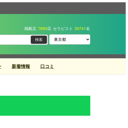
掲載店
7889
店
セラピスト
30741
名
ン
新着情報
口コミ