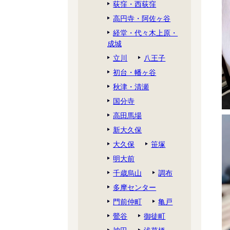
荻窪・西荻窪
高円寺・阿佐ヶ谷
経堂・代々木上原・
成城
立川
八王子
初台・幡ヶ谷
秋津・清瀬
国分寺
高田馬場
新大久保
大久保
笹塚
明大前
千歳烏山
調布
多摩センター
門前仲町
亀戸
鶯谷
御徒町