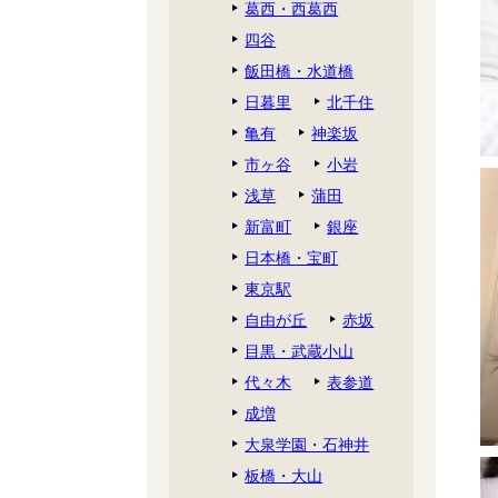
葛西・西葛西
四谷
飯田橋・水道橋
日暮里
北千住
亀有
神楽坂
市ヶ谷
小岩
浅草
蒲田
新富町
銀座
日本橋・宝町
東京駅
自由が丘
赤坂
目黒・武蔵小山
代々木
表参道
成増
大泉学園・石神井
板橋・大山