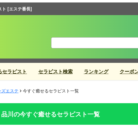
 [エステ番長]
るセラピスト
セラピスト検索
ランキング
クーポ
ンズエステ
今すぐ癒せるセラピスト一覧
品川の今すぐ癒せるセラピスト一覧