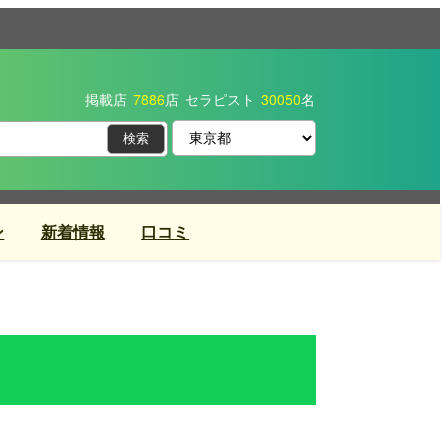
掲載店
7886
店
セラピスト
30050
名
ン
新着情報
口コミ