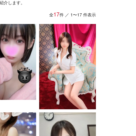
紹介します。
17
全
件
／ 1〜17 件表示