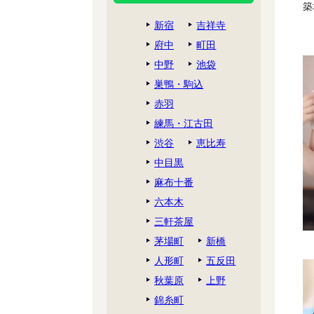
築
新宿
吉祥寺
府中
町田
中野
池袋
巣鴨・駒込
赤羽
練馬・江古田
渋谷
恵比寿
中目黒
麻布十番
六本木
三軒茶屋
茅場町
新橋
人形町
五反田
秋葉原
上野
錦糸町