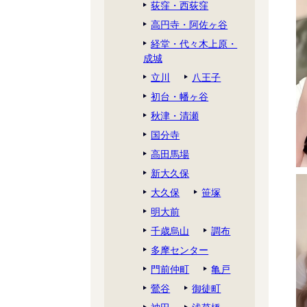
荻窪・西荻窪
高円寺・阿佐ヶ谷
経堂・代々木上原・
成城
立川
八王子
初台・幡ヶ谷
秋津・清瀬
国分寺
高田馬場
新大久保
大久保
笹塚
明大前
千歳烏山
調布
多摩センター
門前仲町
亀戸
鶯谷
御徒町