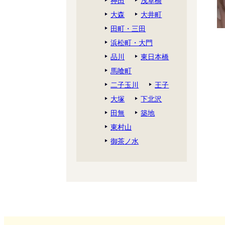
神田
浅草橋
大森
大井町
田町・三田
浜松町・大門
品川
東日本橋
馬喰町
二子玉川
王子
大塚
下北沢
田無
築地
東村山
御茶ノ水