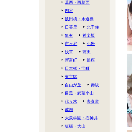
葛西・西葛西
四谷
飯田橋・水道橋
日暮里
北千住
亀有
神楽坂
市ヶ谷
小岩
浅草
蒲田
新富町
銀座
日本橋・宝町
東京駅
自由が丘
赤坂
目黒・武蔵小山
代々木
表参道
成増
大泉学園・石神井
板橋・大山