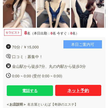
8
セラピスト
名（本日出勤：
0
名
今すぐ：
0
名）
本日ご案内可
70分 / ￥15,000
口コミ：募集中！
金山駅から徒歩7分、丸の内駅から徒歩3分
0:00 ~ 0:00 (受付 0:00 ~ 0:00)
ネット予約
電話する
＜お店説明＞
名古屋といえば【奇跡のエステ】