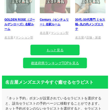
GOLDEN ROSE（ゴー
Century（センチュリ
30代~50代専門 ミセス
ルデンローズ）名駅ル
ー）名駅ルーム
暁~丸の内メンズエス
ーム
テ
名古屋
/
マンション型
名古屋
/
マンション型
名古屋
/
店舗・派遣
もっと見る
都道府県ランキングTOPを見る
名古屋メンズエステ今すぐ癒せるセラピスト
「ネット予約」ボタンが設置されているセラピストを選択する
と、該当セラピストの予約ページに移動することができます。
ネット予約ボタンのないセラピストを選択すると、セラピスト