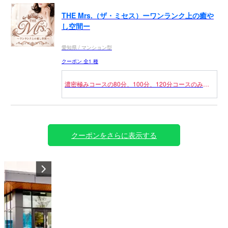
申告制のクーポンになりますのでご利用の際は【前日
予約割】とお伝えください。
THE Mrs.（ザ・ミセス）ーワンランク上の癒や
前日の23：59分までのご予約にご利用ください。
し空間ー
愛知県 / マンション型
クーポン 全1 種
濃密極みコースの80分、100分、120分コースのみと
なります。
（併用不可）
🔰マークの付いたセラピストのみ適応！！
申告制のクーポンになりますのでご利用の際は【新人
割】とお伝えください。
クーポンをさらに表示する