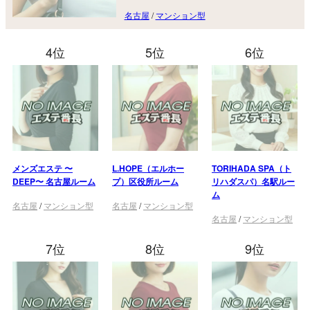
名古屋
/
マンション型
4位
5位
6位
メンズエステ 〜
L.HOPE（エルホー
TORIHADA SPA（ト
DEEP〜 名古屋ルーム
プ）区役所ルーム
リハダスパ）名駅ルー
ム
名古屋
/
マンション型
名古屋
/
マンション型
名古屋
/
マンション型
7位
8位
9位