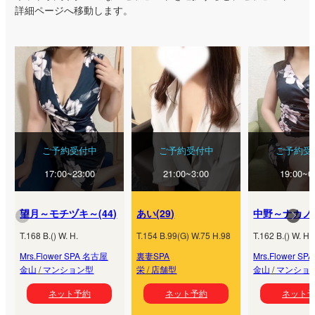
詳細ページへ移動します。
ご予約受付中
ご予約受付中
ご予約受
17:00~23:00
21:00~3:00
19:00~0
望月～モチヅキ～
(
44
)
あい
(
29
)
中野～ナカノ
T.
168
B.
(
) W.
H.
T.
154
B.
99
(
G
) W.
75
H.
98
T.
162
B.
(
) W.
H.
Mrs.Flower SPA 名古屋
裏妻SPA
Mrs.Flower S
金山
/
マンション型
栄
/
店舗型
金山
/
マンショ
ネット予約
ネット予約
ネット