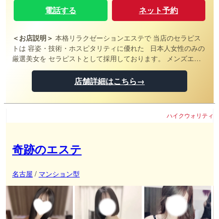
電話する
ネット予約
＜お店説明＞
本格リラクゼーションエステで 当店のセラピス
トは 容姿・技術・ホスピタリティに優れた 日本人女性のみの
厳選美女を セラピストとして採用しております。 メンズエス
テを知り尽くした 講師陣による徹底した研修で メンエス王道
の技術はもちろん 大胆さがある施術で極上を追求します。 全
店舗詳細はこちら→
部屋ワンルームタイプの完全個室となり 美女セラピストとの1
対1で過ごす時間は 今まで体験した事のないような「究極の癒
し」へと導きます。
ハイクウォリティな施術
奇跡のエステ
名古屋
/
マンション型