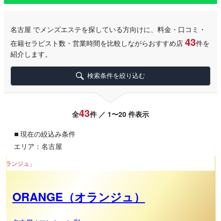
名古屋
でメンズエステを探している方向けに、料金・口コミ・
43
在籍セラピスト数・営業時間を比較しながらおすすめ店
件を
紹介します。
検索条件を絞り込む
43
全
件 ／ 1〜20 件表示
▪
現在の絞込み条件
エリア：名古屋
名駅徒歩5分
ORANGE（オランジュ）