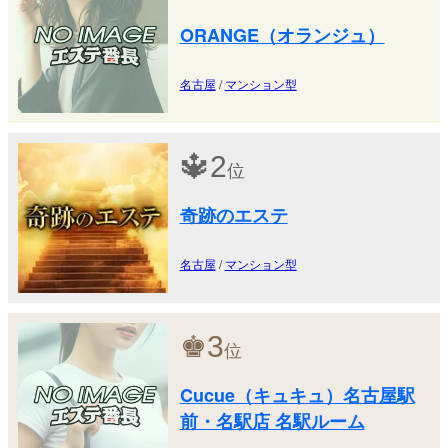
ORANGE（オランジュ）
名古屋
/
マンション型
🔱
2
位
奇跡のエステ
名古屋
/
マンション型
♚
3
位
Cucue（キュキュ）名古屋駅
前・名駅店 名駅ルーム