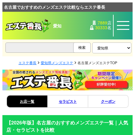
名古屋でおすすめのメンズエステ比較ならエステ番長
7889
店
愛知
30333
名
エステ番長
愛知県メンズエステ
名古屋メンズエステTOP
お店一覧
セラピスト
クーポン
【2026年版】
名古屋
のおすすめメンズエステ一覧｜人気
店・セラピストを比較