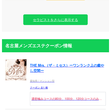
セラピストをさらに表示する
名古屋メンズエステクーポン情報
THE Mrs.（ザ・ミセス）ーワンランク上の癒や
し空間ー
愛知県 / マンション型
クーポン 全1 種
濃密極みコースの80分、100分、120分コースのみに
なります！
（併用不可）