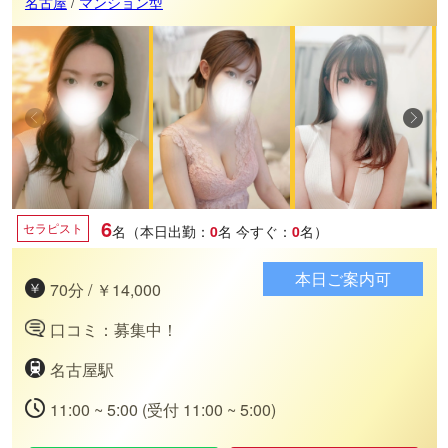
名古屋
/
マンション型
6
セラピスト
名（本日出勤：
0
名
今すぐ：
0
名）
本日ご案内可
70分 / ￥14,000
口コミ：募集中！
名古屋駅
11:00 ~ 5:00 (受付 11:00 ~ 5:00)