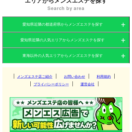
エリアからメンズエステを探す
わいを見せています。
Search by area
このような便利で賑やかなエリアに位置する名駅の
愛知県近隣の都道府県からメンズエステを探す
メンズエステは、忙しいビジネスパーソンや観光客
がふらっと立ち寄れるアクセスの良さが特徴です。
愛知県近隣の人気エリアからメンズエステを探す
愛知県
岐阜県
駅から徒歩圏内に多数の店舗が展開しており、ビル
東海以外の人気エリアからメンズエステを探す
の一室やマンション型のプライベート空間で施術を
愛知県
三重県
静岡県
受けられるお店が中心です。
関東
岐阜県
メンズエステ店ご紹介
お問い合わせ
利用規約
名古屋
プライバシーポリシー
運営会社
関西
三重県
錦
茨城県
群馬県
岐阜
名古屋・名駅メンズエステ店の選び方
北海道・東北
静岡県
千種
栃木県
東京都
多治見
大阪府
京都府
松阪
名古屋駅から近い立地の店舗が多いため、仕事終わ
りや移動の合間に気軽に訪れることができます。特
栄
九州・沖縄
神奈川県
千葉県
各務原
兵庫県
滋賀県
津
北海道
岩手県
浜松
に出張客や観光客にとって便利なロケーションで