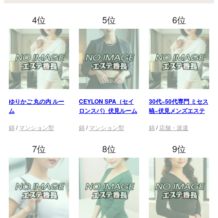
4位
5位
6位
ゆりかご 丸の内 ルー
CEYLON SPA（セイ
30代~50代専門 ミセス
ム
ロンスパ）伏見ルーム
暁~伏見メンズエステ
錦
/
マンション型
錦
/
マンション型
錦
/
店舗・派遣
7位
8位
9位