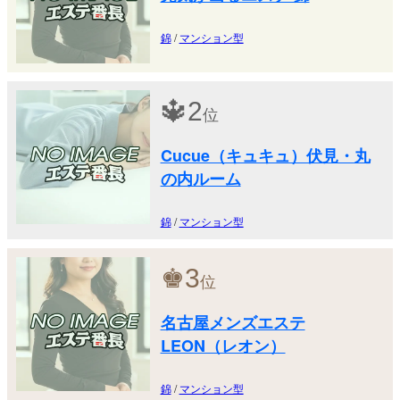
錦
/
マンション型
🔱
2
位
Cucue（キュキュ）伏見・丸
の内ルーム
錦
/
マンション型
♚
3
位
名古屋メンズエステ
LEON（レオン）
錦
/
マンション型