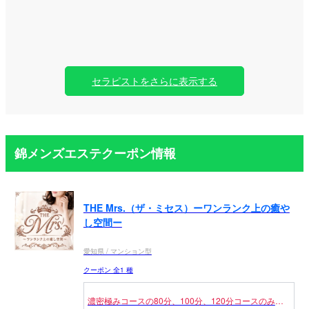
セラピストをさらに表示する
錦メンズエステクーポン情報
THE Mrs.（ザ・ミセス）ーワンランク上の癒や
し空間ー
愛知県 / マンション型
クーポン 全1 種
濃密極みコースの80分、100分、120分コースのみに