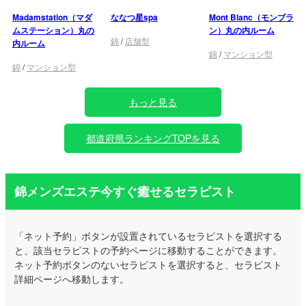
Madamstation（マダ
ななつ星spa
Mont Blanc（モンブラ
ムステーション）丸の
ン）丸の内ルーム
錦
/
店舗型
内ルーム
錦
/
マンション型
錦
/
マンション型
もっと見る
都道府県ランキングTOPを見る
錦メンズエステ今すぐ癒せるセラピスト
「ネット予約」ボタンが設置されているセラピストを選択する
と、該当セラピストの予約ページに移動することができます。
ネット予約ボタンのないセラピストを選択すると、セラピスト
詳細ページへ移動します。