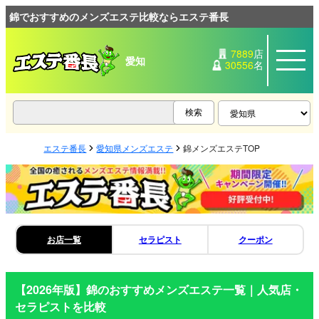
錦でおすすめのメンズエステ比較ならエステ番長
7889
店
愛知
30556
名
エステ番長
愛知県メンズエステ
錦メンズエステTOP
お店一覧
セラピスト
クーポン
【2026年版】
錦
のおすすめメンズエステ一覧｜人気店・
セラピストを比較