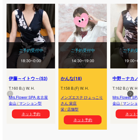
ご予約受付中
ご予約受付中
ご予約受
18:30~0:00
14:30~19:00
19:00~0
伊藤～イトウ～
(
53
)
かんな
(
18
)
中野～ナカノ
T.
160
B.
(
) W.
H.
T.
158
B.
(
F
) W.
H.
T.
162
B.
(
) W.
H.
Mrs.Flower SPA 名古屋
メンズエステ ひょっこり
Mrs.Flower S
金山
/
マンション型
さん 栄店
金山
/
マンショ
栄
/
店舗型
ネット予約
ネット
ネット予約