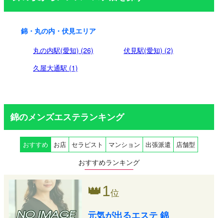
り
錦・丸の内・伏見エリア
丸の内駅(愛知) (26)
伏見駅(愛知) (2)
久屋大通駅 (1)
錦のメンズエステランキング
おすすめ
お店
セラピスト
マンション
出張派遣
店舗型
おすすめランキング
👑
1
位
元気が出るエステ 錦