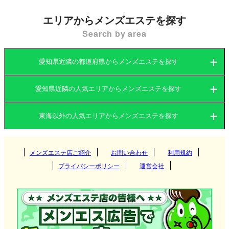
す。大人の雰囲気漂うこのエリアにふさわしく、店
エリアからメンズエステを探す
舗型や個室型を中心に、上質なサービスを提供する
Search by area
お店が多いのが特徴です。繁華街特有の喧騒を忘れ
られるよう、隠れ家的な個室サロンが人気を集めて
愛知県近隣の都道府県からメンズエステを探す
います。
愛知県近隣の人気エリアからメンズエステを探す
愛知県
岐阜県
東海以外の人気エリアからメンズエステを探す
愛知県
三重県
静岡県
錦メンズエステ店の選び方
関東
岐阜県
メンズエステ店ご紹介
お問い合わせ
利用規約
名古屋
錦のメンズエステ店は、洗練された高級マンション
プライバシーポリシー
運営会社
やデザイナーズマンションを施術スペースとして利
関西
三重県
錦
茨城県
群馬県
岐阜
用している店舗が多く、大人のための癒し空間が広
がります。忙しいビジネスパーソンにリラックスを
北海道・東北
静岡県
千種
栃木県
東京都
多治見
大阪府
京都府
松阪
提供してくれる点が魅力的です。