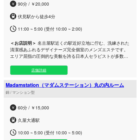
90分 / ￥20,000
伏見駅から徒歩4分
11:00 ~ 5:00 (受付 10:00 ~ 2:00)
＜お店説明＞
名古屋駅近くの駅近好立地に佇む、洗練された
清潔感あふれるデザイナーズ完全個室のメンズエステです。
エリア屈指の圧倒的な美貌を誇る日本人セラピストが多数在
籍し、至高の非日常空間へとあなたを誘います。 丁寧な施術
と心からの優しい笑顔で、日々の仕事で蓄積した心身の疲れ
店舗詳細
をじんわりと解きほぐし、芯から満たされる極上のひととき
をお届けいたします。自分へのご褒美や休日の特別なリフレ
Madamstation（マダムステーション）丸の内ルーム
ッシュに、日常の喧騒を忘れられる贅沢なプライベートタイ
錦 / マンション型
ムを過ごしてみませんか。 リアルタイムの出勤情報から、ぜ
ひあなた好みの特別なセラピストを見つけてみてください。
60分 / ￥15,000
今この瞬間も、魅力あふれる彼女たちがあなたのご来店を心
よりお待ちしております。
久屋大通駅
10:00 ~ 5:00 (受付 10:00 ~ 5:00)