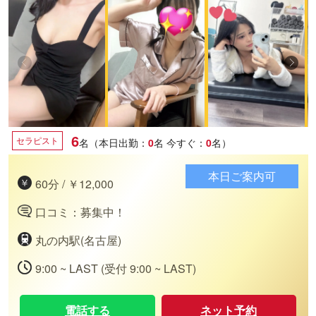
6
セラピスト
名（本日出勤：
0
名
今すぐ：
0
名）
本日ご案内可
60分 / ￥12,000
口コミ：募集中！
丸の内駅(名古屋)
9:00 ~ LAST (受付 9:00 ~ LAST)
電話する
ネット予約