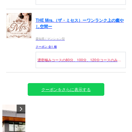
なります！
（併用不可）
申告制のクーポンになりますのでご利用の際は【前日
予約割】とお伝えください。
THE Mrs.（ザ・ミセス）ーワンランク上の癒や
前日の23：59分までのご予約にご利用ください。
し空間ー
愛知県 / マンション型
クーポン 全1 種
濃密極みコースの80分、100分、120分コースのみと
なります。
（併用不可）
🔰マークの付いたセラピストのみ適応！！
申告制のクーポンになりますのでご利用の際は【新人
割】とお伝えください。
クーポンをさらに表示する