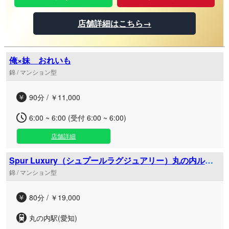
店舗詳細はこちら→
俺×妹 おれいも
錦 / マンション型
90分 / ￥11,000
6:00 ~ 6:00 (受付 6:00 ~ 6:00)
店舗詳細
Spur Luxury（シュプールラグジュアリー）丸の内ルー
ム
錦 / マンション型
80分 / ￥19,000
丸の内駅(愛知)