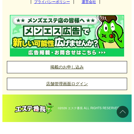
プライバシーポリシー
運営会社
東海
兵庫県
難波
茨城県
群馬県
京都
岸和田メンズエステ店の選び方
北海道・東北
滋賀県
南森町
栃木県
東京都
四条烏丸
愛知県
岐阜県
三宮
岸和田駅周辺を中心に店舗が集まっており、南海本
堺筋本町
九州・沖縄
奈良県
神奈川県
千葉県
二条
三重県
静岡県
尼崎
北海道
岩手県
草津
線や阪和線を利用して気軽に訪れることができま
阿波座
埼玉県
す。仕事帰りや休日のリフレッシュに立ち寄りやす
四条河原町
中国
和歌山県
姫路
宮城県
山形県
彦根
福岡県
大分県
奈良
い立地が魅力です。
掲載のお申し込み
京橋(大阪)
明石
北陸・甲信越
秋田県
青森県
大津
長崎県
宮崎県
岡山県
広島県
和歌山
岸和田のメンズエステは、マンション型をはじめと
店舗管理画面ログイン
長堀橋
加古川
福島県
四国
熊本県
鹿児島県
山口県
鳥取県
するプライベートな空間が多く、都会の喧騒から離
石川県
富山県
れてリラックスできる環境が整っています。また、
新大阪
西宮
沖縄県
佐賀県
島根県
福井県
新潟県
愛媛県
香川県
©2026 エステ番長 ALL RIGHTS RESERVED
セラピストとの親密な時間を過ごせる個室型が主流
布施
で、安心して利用できます。
長野県
山梨県
高知県
徳島県
岸和田