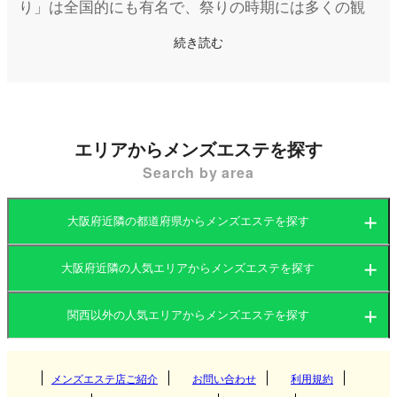
り」は全国的にも有名で、祭りの時期には多くの観
光客が訪れる活気ある街です。海岸線沿いには自然
続き読む
を感じられるスポットも多く、都会の喧騒を離れた
穏やかな雰囲気が魅力です。また、大阪市内や関西
空港からのアクセスも良好で、交通の便にも優れて
います。
エリアからメンズエステを探す
Search by area
そんな岸和田には、日頃の疲れを癒やすためのメン
ズエステ（メンエス）も数多く存在しています。岸
大阪府近隣の都道府県からメンズエステを探す
和田市内にはマンション型の個室エステを中心に、
出張型や駅近型の店舗型エステまで、さまざまな形
大阪府近隣の人気エリアからメンズエステを探す
大阪府
京都府
態のメンズエステが点在しています。エリア全体が
関西以外の人気エリアからメンズエステを探す
落ち着いた雰囲気のため、リラックスしながら施術
大阪府
兵庫県
滋賀県
を受けられるのが特徴です。
関東
京都府
奈良県
メンズエステ店ご紹介
お問い合わせ
和歌山県
利用規約
梅田