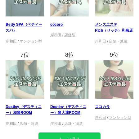
Betty SPA（ベティー
cocoro
メンズエステ
スパ）
Rich（リッチ）和泉店
岸和田
/
店舗型
岸和田
/
マンション型
岸和田
/
店舗・派遣
7位
8位
9位
Destiny（デスティニ
Destiny（デスティニ
ココカラ
ー）和泉ROOM
ー）泉大津ROOM
岸和田
/
マンション型
岸和田
/
店舗・派遣
岸和田
/
店舗・派遣
もっと見る