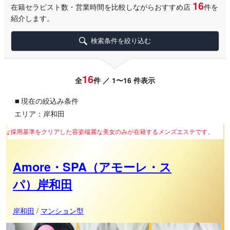
16
在籍セラピスト数・営業時間を比較しながらおすすめ店
件を
紹介します。
検索条件を絞り込む
16
全
件 ／ 1〜16 件表示
▪
現在の絞込み条件
エリア：岸和田
アした容姿端麗な美女のみが在籍するメンズエステです。
Amore・SPA（アモーレ・ス
パ）岸和田
岸和田
/
マンション型