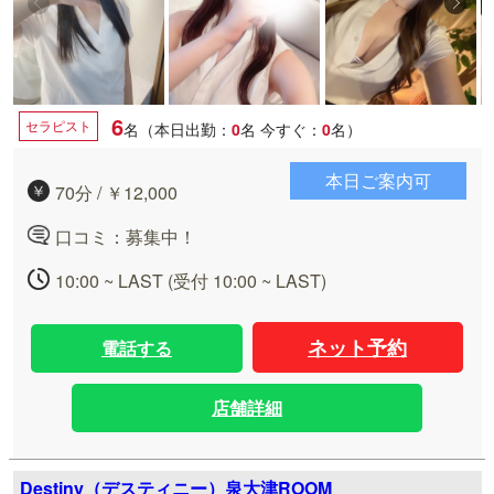
6
セラピスト
名（本日出勤：
0
名
今すぐ：
0
名）
本日ご案内可
70分 / ￥12,000
口コミ：募集中！
10:00 ~ LAST (受付 10:00 ~ LAST)
ネット予約
電話する
店舗詳細
Destiny（デスティニー）泉大津ROOM