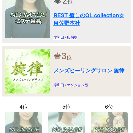
2
位
REST 癒しのOL collection☆
泉佐野本社
岸和田
/
店舗型
♚
3
位
メンズヒーリングサロン 旋律
岸和田
/
マンション型
4位
5位
6位