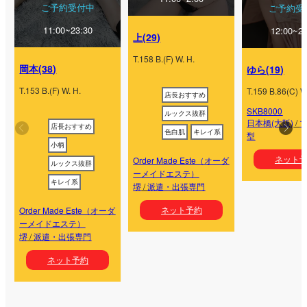
ご予約受付中
ご予約受
11:00~23:30
12:00~22
上
(
29
)
T.
158
B.
(
F
) W.
H.
岡本
(
38
)
ゆら
(
19
)
T.
153
B.
(
F
) W.
H.
T.
159
B.
86
(
C
) W
店長おすすめ
SKB8000
ルックス抜群
日本橋(大阪)
/
店長おすすめ
色白肌
キレイ系
型
小柄
ネット
Order Made Este（オーダ
ルックス抜群
ーメイドエステ）
キレイ系
堺
/
派遣・出張専門
ネット予約
Order Made Este（オーダ
ーメイドエステ）
堺
/
派遣・出張専門
ネット予約