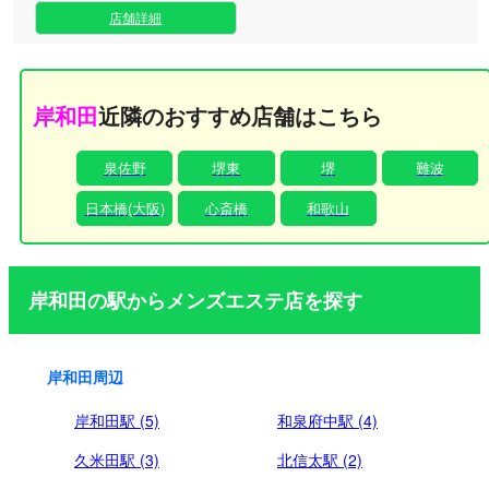
店舗詳細
岸和田
近隣のおすすめ店舗はこちら
泉佐野
堺東
堺
難波
日本橋(大阪)
心斎橋
和歌山
岸和田の駅からメンズエステ店を探す
岸和田周辺
岸和田駅 (5)
和泉府中駅 (4)
久米田駅 (3)
北信太駅 (2)