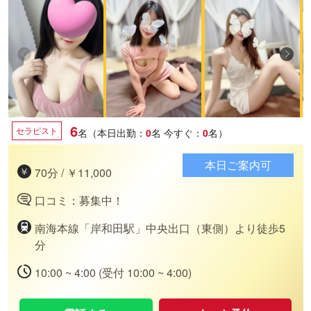
6
セラピスト
名（本日出勤：
0
名
今すぐ：
0
名）
本日ご案内可
70分 / ￥11,000
口コミ：募集中！
南海本線「岸和田駅」中央出口（東側）より徒歩5
分
10:00 ~ 4:00 (受付 10:00 ~ 4:00)