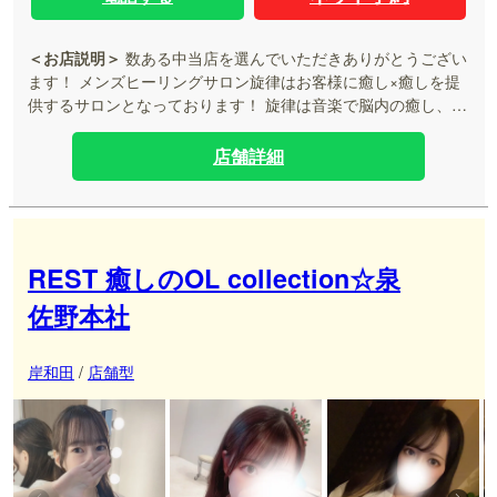
＜お店説明＞
数ある中当店を選んでいただきありがとうござい
ます！ メンズヒーリングサロン旋律はお客様に癒し×癒しを提
供するサロンとなっております！ 旋律は音楽で脳内の癒し、マ
ッサージで体の癒し まるでお客様自身が楽器であり、楽譜かの
ように癒しを奏でてもらえる場所となっております！ お客様自
店舗詳細
身の演奏を是非、旋律のエステティシャンで奏でてみません
か？ 調子が悪い時は調律もさせてもらいますよ！ そういった
音楽とマッサージを一体化させたメンズヒーリングサロンをご
堪能くださいませ！
REST 癒しのOL collection☆泉
佐野本社
岸和田
/
店舗型