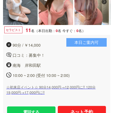
11
セラピスト
名（本日出勤：
0
名
今すぐ：
0
名）
本日ご案内可
90分 / ￥14,000
口コミ：募集中！
南海 岸和田駅
10:00 ~ 2:00 (受付 10:00 ~ 2:00)
☆初来店イベント☆ 90分14,000円→12,000円に!! 120分
19,000円→17,000円に!!
ネット予約
電話する