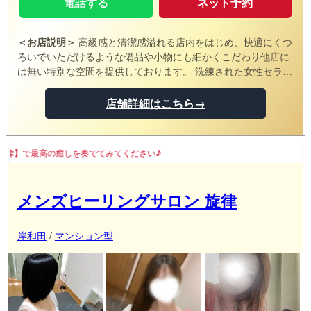
電話する
ネット予約
＜お店説明＞
高級感と清潔感溢れる店内をはじめ、快適にくつ
ろいでいただけるような備品や小物にも細かくこだわり他店に
は無い特別な空間を提供しております。 洗練された女性セラピ
ストたちが時にプロフェッショナルに時に情熱的に恋人らしい
雰囲気で大人の女性の魅力を存分に発揮します。 マッサージ技
店舗詳細はこちら→
術だけでなくセラピストとして大事な【心遣い、マナー、会
話】でも体も心も解きほぐす施術をご提供しております。 シッ
クな雰囲気の秘密の空間で美しく優しいセラピストとの大人の
を奏でてみてください♪
癒しのひと時をご堪能ください。
メンズヒーリングサロン 旋律
岸和田
/
マンション型