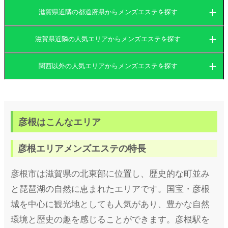
滋賀県近隣の都道府県からメンズエステを探す
滋賀県近隣の人気エリアからメンズエステを探す
大阪府
京都府
関西以外の人気エリアからメンズエステを探す
大阪府
兵庫県
滋賀県
関東
京都府
奈良県
和歌山県
梅田
彦根はこんなエリア
東海
兵庫県
難波
茨城県
群馬県
京都
彦根エリアメンズエステの特長
北海道・東北
滋賀県
南森町
栃木県
東京都
四条烏丸
愛知県
岐阜県
三宮
彦根市は滋賀県の北東部に位置し、歴史的な町並み
堺筋本町
九州・沖縄
奈良県
神奈川県
千葉県
二条
三重県
静岡県
尼崎
と琵琶湖の自然に恵まれたエリアです。国宝・彦根
北海道
岩手県
草津
城を中心に観光地としても人気があり、豊かな自然
阿波座
埼玉県
四条河原町
中国
和歌山県
姫路
宮城県
山形県
彦根
福岡県
大分県
奈良
環境と歴史の趣を感じることができます。彦根駅を