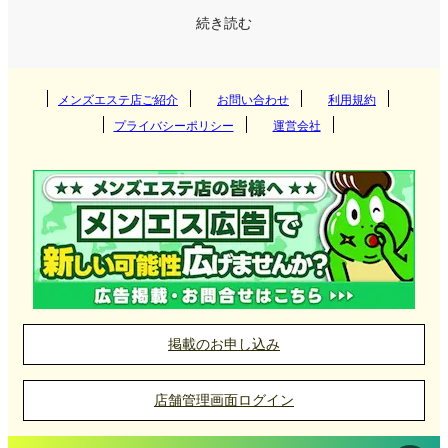
中心に市街地が広がり、商業施設や飲食店、リラク
京橋(大阪)
明石
北陸・甲信越
続き読む
秋田県
青森県
大津
長崎県
宮崎県
岡山県
広島県
和歌山
ゼーション施設なども点在しています。落ち着いた
長堀橋
雰囲気の中でゆったりとした時間を過ごすことがで
加古川
福島県
四国
熊本県
鹿児島県
山口県
鳥取県
石川県
富山県
きるエリアです。
メンズエステ店ご紹介
お問い合わせ
利用規約
新大阪
西宮
プライバシーポリシー
運営会社
沖縄県
佐賀県
島根県
福井県
新潟県
愛媛県
香川県
彦根のメンズエステは、琵琶湖観光や仕事の合間に
布施
リフレッシュできる場所として利用されており、マ
長野県
山梨県
高知県
徳島県
ンション型や店舗型のエステ店が営業しています。
岸和田
主にマンションの個室空間を利用した店舗が多く、
大阪府内出張・派遣
プライバシーを重視した環境で、リラックスした時
間を過ごすことが可能です。
江坂
掲載のお申し込み
茨木
店舗管理画面ログイン
彦根メンズエステ店の選び方
枚方