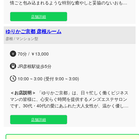
情ごと包み込まれるような特別な癒やしと妥協のないおもて
なしをお届けいたします。 贅沢なプライベート空間となって
おり、他のお客様を気にせず過ごせる完全個室をご用意いた
店舗詳細
しました。 日々の忙しさから解放されて静かに癒やされたい
大人の方や、お仕事帰りの遅い時間帯にリフレッシュしたい
ゆりかご京都 彦根ルーム
ビジネスマンの方に最適です。 磨き抜かれたセラピストが、
彦根 / マンション型
心を込めて丁寧に、そして大胆に施す極上のトリートメント
は、心も身体も自然と委ねてしまう至福のひととき。妥協の
70分 / ￥13,000
ない所作と空気感に満ちた別世界で、心ゆくまでご堪能くだ
さい。
JR彦根駅徒歩5分
10:00 ~ 3:00 (受付 9:00 ~ 3:00)
＜お店説明＞
「ゆりかご京都」は、日々忙しく働くビジネス
マンの皆様に、心安らぐ時間を提供するメンズエステサロン
です。30代・40代の愛にあふれた大人女性が、温かく優しい
おもてなしで心身の疲れをじんわりと癒やします。 当サロン
では、厳選されたセラピストが「愛のてのひら」を使い、温
店舗詳細
かいオイルでゆっくりと全身を押し流す極上のマッサージを
施します。オフィス街に佇む完全個室のワンルームマンショ
ン仕様となっており、周囲の喧騒を忘れて自分だけのプライ