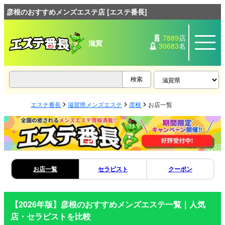
彦根のおすすめメンズエステ店 [エステ番長]
7889
店
滋賀
30683
名
エステ番長
滋賀県メンズエステ
彦根
お店一覧
お店一覧
セラピスト
クーポン
【2026年版】
彦根
のおすすめメンズエステ一覧｜人気
店・セラピストを比較