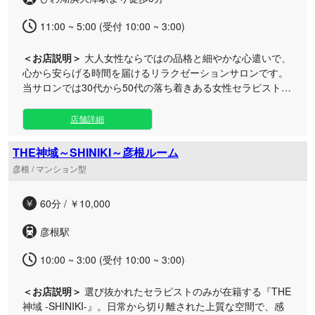
11:00 ~ 5:00 (受付 10:00 ~ 3:00)
＜お店説明＞
大人女性ならではの品格と細やかな心遣いで、
心から安らげる時間を届けるリラクゼーションサロンです。
当サロンでは30代から50代の落ち着きある女性セラピスト
が、極上の技術とおもてなしでお客様をお迎えいたします。
アクセスも良く利便性に優れた大津ルームは、周囲を気にせ
店舗詳細
ず過ごせる完全個室のプライベート空間。お仕事帰りの遅い
時間や、日々のお出かけの合間などのスキマ時間にも、いつ
THE神域～SHINIKI～彦根ルーム
でも気軽にお立ち寄りいただけます。 日頃の疲れやストレス
彦根 / マンション型
から解放されたいビジネスパーソンや、大人のための上質な
癒やしを求める方に最適です。心地よいプライベート空間
60分 / ￥10,000
で、セラピストと二人きりの贅沢なひとときを心ゆくまでご
堪能ください。
彦根駅
10:00 ~ 3:00 (受付 10:00 ~ 3:00)
＜お店説明＞
選び抜かれたセラピストのみが在籍する『THE
神域 -SHINIKI-』。日常から切り離された上質な空間で、感