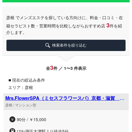
彦根
でメンズエステを探している方向けに、料金・口コミ・在
3
籍セラピスト数・営業時間を比較しながらおすすめ店
件を紹
介します。
検索条件を絞り込む
3
全
件 ／ 1〜3 件表示
▪
現在の絞込み条件
エリア：彦根
Mrs.FlowerSPA（ミセスフラワースパ）京都・滋賀 大
津ルーム
彦根 / マンション型
90分 / ￥15,000
びわ湖浜大津駅より徒歩5分