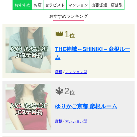
おすすめ
お店
セラピスト
マンション
出張派遣
店舗型
おすすめランキング
👑
1
位
THE神域～SHINIKI～彦根ルー
ム
彦根
/
マンション型
🔱
2
位
ゆりかご京都 彦根ルーム
彦根
/
マンション型