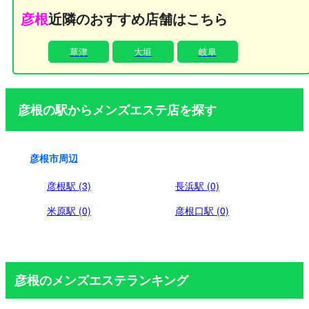
ベート空間を満喫できます。 JR彦根駅から徒歩5分と抜群の
彦根
近隣のおすすめ店舗はこちら
アクセスを誇る【彦根ルーム】は、お仕事帰りの遅い時間
や、お出かけの合間のリフレッシュに最適です。しっとりも
草津
大垣
岐阜
ちもちの手のひらによる温もりと優しさに包まれる、贅沢な
ひとときを心ゆくまでお楽しみください。
彦根の駅からメンズエステ店を探す
彦根市周辺
彦根駅 (3)
長浜駅 (0)
米原駅 (0)
彦根口駅 (0)
彦根のメンズエステランキング