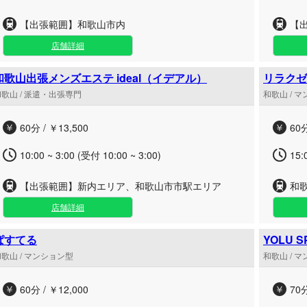
【出張範囲】和歌山市内
【
店舗詳細
和歌山出張メンズエステ ideal（イデアル）
リラクゼー
歌山 / 派遣・出張専門
和歌山 / 
60分 / ￥13,500
60分
10:00 ~ 3:00 (受付 10:00 ~ 3:00)
15:
【出張範囲】新内エリア、和歌山市市駅エリア
和
店舗詳細
ぱすてる
YOLU 
歌山 / マンション型
和歌山 / 
60分 / ￥12,000
70分