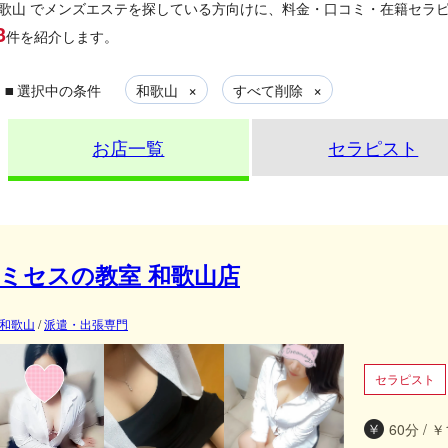
歌山
でメンズエステを探している方向けに、料金・口コミ・在籍セラ
3
件を紹介します。
▪
×
×
選択中の条件
和歌山
すべて削除
お店一覧
セラピスト
ミセスの教室 和歌山店
和歌山
/
派遣・出張専門
セラピスト
60分 / ￥