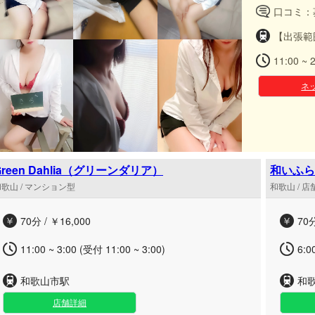
口コミ：
【出張範
11:00 ~ 
ネ
Green Dahlia（グリーンダリア）
和いふら
歌山 / マンション型
和歌山 / 
70分 / ￥16,000
70分
11:00 ~ 3:00 (受付 11:00 ~ 3:00)
6:0
和歌山市駅
和
店舗詳細