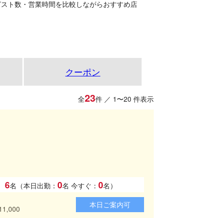
ピスト数・営業時間を比較しながらおすすめ店
クーポン
23
全
件 ／ 1〜20 件表示
6
0
0
名（本日出勤：
名
今すぐ：
名）
本日ご案内可
11,000