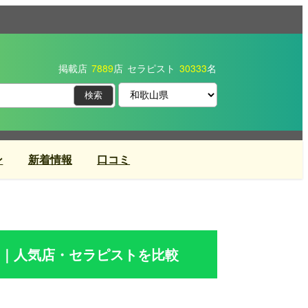
掲載店
7889
店
セラピスト
30333
名
ン
新着情報
口コミ
｜人気店・セラピストを比較