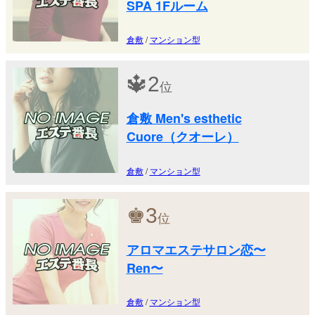
SPA 1Fルーム
倉敷
/
マンション型
🔱
2
位
倉敷 Men's esthetic
Cuore（クオーレ）
倉敷
/
マンション型
♚
3
位
アロマエステサロン恋〜
Ren〜
倉敷
/
マンション型