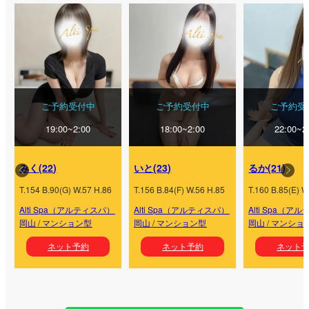
ご予約受付中
ご予約受付中
ご予約受
19:00~2:00
18:00~2:00
22:00~2
みく
(
22
)
いと
(
23
)
るか
(
21
)
T.
154
B.
90
(
G
) W.
57
H.
86
T.
156
B.
84
(
F
) W.
56
H.
85
T.
160
B.
85
(
E
) W
Alti Spa（アルティスパ）
Alti Spa（アルティスパ）
Alti Spa（ア
岡山
/
マンション型
岡山
/
マンション型
岡山
/
マンショ
ネット予約
ネット予約
ネット