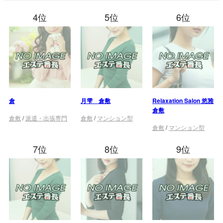
4位
5位
6位
倉
月雫 倉敷
Relaxation Salon 悠雅
倉敷
倉敷
/
派遣・出張専門
倉敷
/
マンション型
倉敷
/
マンション型
7位
8位
9位