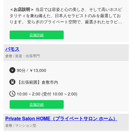
＜お店説明＞
当店では容姿と心の美しさ、そして高いホスピ
タリティを兼ね備えた、日本人セラピストのみを厳選してお
ります。 安らぎのプライベート空間で、厳選されたセラピス
トと楽しい会話や、貴方のお疲れに合わせ、しっかりと圧を
かけたアロママッサージ・リンパマッサージなど充実した施
店舗詳細
術をお楽しみい ただけます。 お客様にご満足頂けるよう、
最高のおもてなしとサービスで極上の癒しの空間をご提供い
バモス
たします。
倉敷 / 派遣・出張専門
90分 / ￥13,000
【出張範囲】倉敷市内
10:00 ~ 2:00 (受付 10:00 ~ 2:00)
店舗詳細
Private Salon HOME（プライベートサロン ホーム）
倉敷 / マンション型