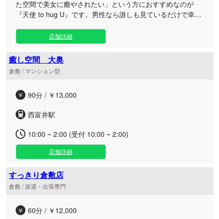
た空間で美女に癒やされたい」という方におすすめなのが
『天使 to hug U』です。男性なら誰しも見ているだけで幸せ
になれる美人セラピストさんが、丁寧なマッサージであなた
の疲れた体と心を癒やしてくれますよ！厳選されたセラピス
店舗詳細
トさんはいずれも美人揃い！彼女たちの手のぬくもりが伝わ
ってくる心地よいマッサージは、まるで天国にいるかのよ
癒し空間 大奥
う。また、懐に優しい料金設定で利用しやすいのは嬉しいポ
倉敷 / マンション型
イントですね！ストレスが溜まって身も心も癒やされたくな
った際は、ぜひ利用してみてください。
90分 / ￥13,000
西富井駅
10:00 ~ 2:00 (受付 10:00 ~ 2:00)
店舗詳細
すっきり倉敷店
倉敷 / 派遣・出張専門
60分 / ￥12,000