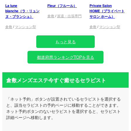
La lune
Fleur（フルール）
Private Salon
blanche（ラ・リュン
HOME（プライベート
倉敷
/
派遣・出張専門
ヌ・ブランシュ）
サロン ホーム）
倉敷
/
マンション型
倉敷
/
マンション型
もっと見る
都道府県ランキングTOPを見る
倉敷メンズエステ今すぐ癒せるセラピスト
「ネット予約」ボタンが設置されているセラピストを選択する
と、該当セラピストの予約ページに移動することができます。
ネット予約ボタンのないセラピストを選択すると、セラピスト
詳細ページへ移動します。