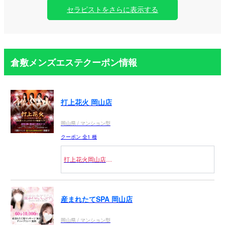
セラピストをさらに表示する
倉敷メンズエステクーポン情報
打上花火 岡山店
岡山県 / マンション型
クーポン 全1 種
打上花火岡山店
マイクロビキニマッサージ
★☆待機フリー割引★☆
夜空に舞い散る打上花火コース
産まれたてSPA 岡山店
（泡洗体+全身たっぷりネバトロ極液マッサージ）
マイクロビキニマッサージ&ディープリンパ無料
岡山県 / マンション型
80分コース24000円→17000円（7000円OFF）