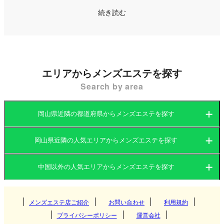
※在籍エリア以外の案内・出張の場合交通費3000円〜
スポットだけでなく商業施設やショッピングモール
になります。
続き読む
も充実しており、地元の人々からも親しまれていま
す。
さらに、瀬戸内海に面しているため、穏やかな気候
と豊かな自然にも恵まれており、訪れる人々に癒し
エリアからメンズエステを探す
を与えてくれる街です。
Search by area
倉敷エリアのメンズエステ（メンエス）は、観光客
岡山県近隣の都道府県からメンズエステを探す
だけでなく地元の利用者も多く訪れるスポットとし
て人気を集めています。大きな駅周辺やアクセスの
岡山県近隣の人気エリアからメンズエステを探す
岡山県
広島県
良いエリアに多くの店舗が点在しており、リラック
中国以外の人気エリアからメンズエステを探す
スできる空間と高い技術を提供するお店が目立ちま
岡山県
山口県
鳥取県
す。マンション型のプライベートサロンが主流で、
落ち着いた個室空間でゆったりと施術を受けられる
関東
広島県
島根県
メンズエステ店ご紹介
お問い合わせ
利用規約
岡山
のが特徴です。
プライバシーポリシー
運営会社