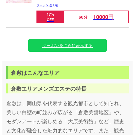
新オプション
クーポン 全1 種
極秘衣装泡洗体&マッサージ5000円
17%
10000円
60分
OFF
※待機セラピスト2名以上からのご案内になります。
※待機状況確認後のフリーのご案内はございません。
※お電話頂いてから1時間以内のご案内になります。
※在籍エリア以外のご案内・出張不可になります。
クーポンをさらに表示する
月間イベント
夜空に舞い散る打上花火コース
指名料込み（本指名料・特別指名料別途）
（泡洗体+たっぷりネバトロ極液マッサージ）
倉敷はこんなエリア
マイクロビキニマッサージ&ディープリンパ無料
120分コース以上泡風呂サービス
90分コース28000円→20000円（8000円OFF）
倉敷エリアメンズエステの特長
120分コース34000円→25000円（9000円OFF）
150分コース40000円→30000円（10000円OFF）
新オプション
倉敷は、岡山県を代表する観光都市として知られ、
極秘衣装泡洗体&マッサージ5000円
美しい白壁の町並みが広がる「倉敷美観地区」や、
※完全指名制になります。（指名料込み）
モダンアートが楽しめる「大原美術館」など、歴史
※本指名の場合+3000円になります。
と文化が融合した魅力的なエリアです。また、観光
※特別指名セラピストは別途特別指名料になります。