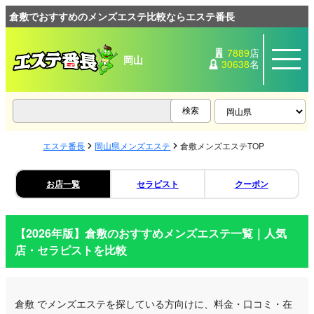
倉敷でおすすめのメンズエステ比較ならエステ番長
7889
店
岡山
30638
名
エステ番長
岡山県メンズエステ
倉敷メンズエステTOP
お店一覧
セラピスト
クーポン
【2026年版】
倉敷
のおすすめメンズエステ一覧｜人気
店・セラピストを比較
倉敷
でメンズエステを探している方向けに、料金・口コミ・在