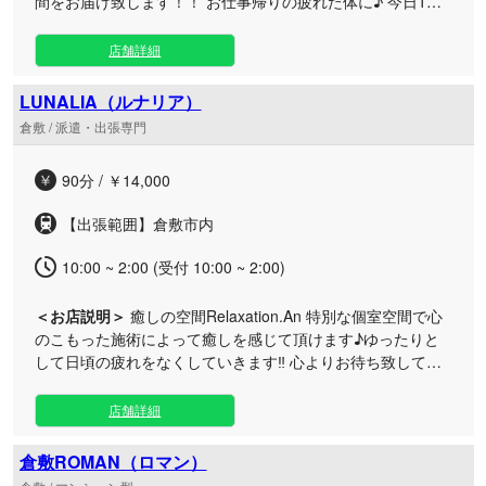
間をお届け致します！！ お仕事帰りの疲れた体に♪ 今日1日
頑張ったご褒美に♪ 極上マッサージを心行くまでご堪能くだ
さい☆ ※当店は風俗店ではございません🙇‍♂️
店舗詳細
LUNALIA（ルナリア）
倉敷 / 派遣・出張専門
90分 / ￥14,000
【出張範囲】倉敷市内
10:00 ~ 2:00 (受付 10:00 ~ 2:00)
＜お店説明＞
癒しの空間Relaxation.An 特別な個室空間で心
のこもった施術によって癒しを感じて頂けます♪ゆったりと
して日頃の疲れをなくしていきます‼️ 心よりお待ち致してお
ります○ セラピストさんも大募集しております！ 未経験の女
の子活躍中です！
店舗詳細
倉敷ROMAN（ロマン）