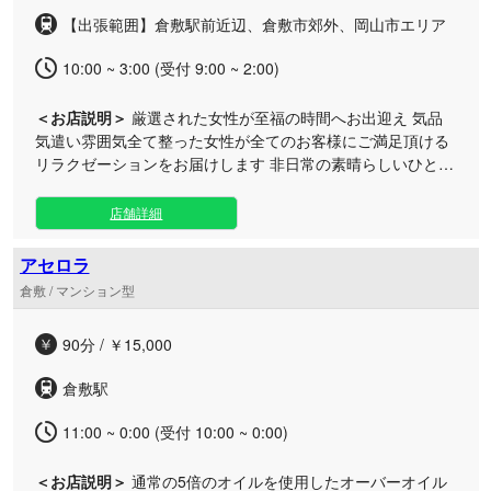
【出張範囲】倉敷駅前近辺、倉敷市郊外、岡山市エリア
10:00 ~ 3:00 (受付 9:00 ~ 2:00)
＜お店説明＞
厳選された女性が至福の時間へお出迎え 気品
気遣い雰囲気全て整った女性が全てのお客様にご満足頂ける
リラクゼーションをお届けします 非日常の素晴らしいひと時
アロマオイルを使い全身をくまなくそしてしっとりとマッサ
ージ 指先と掌を見事に奏でる施術に貴方は虜になります。
店舗詳細
技術向上も忘れることなく励んでおります。 未経験新人セラ
ピストでもある程度の基準をクリアしてからのデビューとな
アセロラ
りますのでご安心くださいませ 心とカラダにとろけるような
倉敷 / マンション型
幸せを 男性にとって大人女性の優しい声と手のぬくもりは、
何ものにも代えがたい安らぎと幸せを与えてくれます 当、俺
90分 / ￥15,000
だけレベルアップSPAは皆 そういったメンズの乾いた心とカ
ラダをよく理解しており ゆったりと語りかけながら優しい声
倉敷駅
と共に 高級オイルで滑らかにそして丹念に深く解きほぐして
いきます。 何よりもお客様の満足度を一番に考え 独自のメ
11:00 ~ 0:00 (受付 10:00 ~ 0:00)
ンエスマニュアルと 求められるマッサージ内容に力を入れま
した 普通のオイルマッサージでは全然物足りないという 皆
＜お店説明＞
通常の5倍のオイルを使用したオーバーオイル
様の声に真っ直ぐお応え致します。