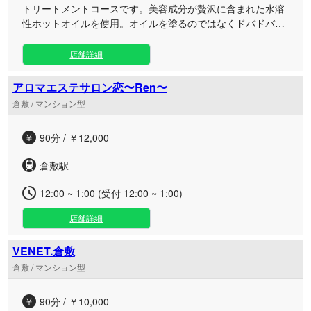
トリートメントコースです。美容成分が贅沢に含まれた水溶
性ホットオイルを使用。オイルを塗るのではなくドバドバと
かけながらリンパを流していく当店オリジナルのトリートメ
ント。心と身体の両方を癒やす非日常的で特別な時間をお過
店舗詳細
ごし下さい。 また、当店は宮崎では導入店の少ない最高級マ
ットサバイDXを使用しています。
アロマエステサロン恋〜Ren〜
倉敷 / マンション型
90分 / ￥12,000
倉敷駅
12:00 ~ 1:00 (受付 12:00 ~ 1:00)
店舗詳細
VENET.倉敷
倉敷 / マンション型
90分 / ￥10,000