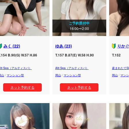
ご予約受付中
16:00〜2:00
みく (22)
ゆあ (23)
りか (
.154 B.90(G) W.57 H.86
T.157 B.87(E) W.58 H.90
T.152
Alti Spa（アルティスパ）
Alti Spa（アルティスパ）
産まれたてS
岡山
/
マンション型
岡山
/
マンション型
岡山
/
マンシ
ネット予約する
ネット予約する