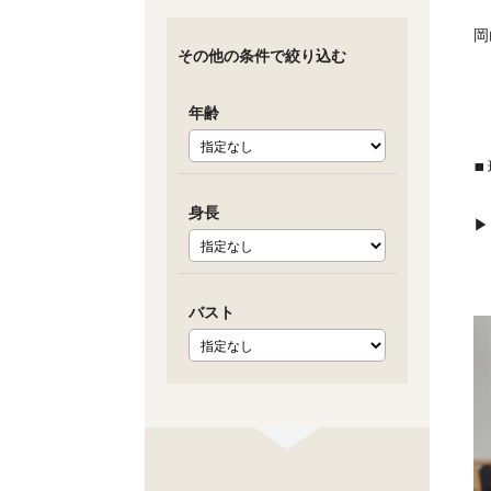
岡
その他の条件で絞り込む
年齢
▪
身長
バスト