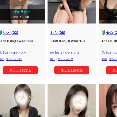
ご予約受付中
23:00〜2:00
1
いと (23)
もも (28)
せな (
.156 B.84(F) W.56 H.85
T.159 B.85(D) W.58 H.94
T.154 B.10
Alti Spa（アルティスパ）
Alti Spa（アルティスパ）
Alti Spa
岡山
/
マンション型
岡山
/
マンション型
岡山
/
マンシ
ネット予約する
ネット予約する
ネ