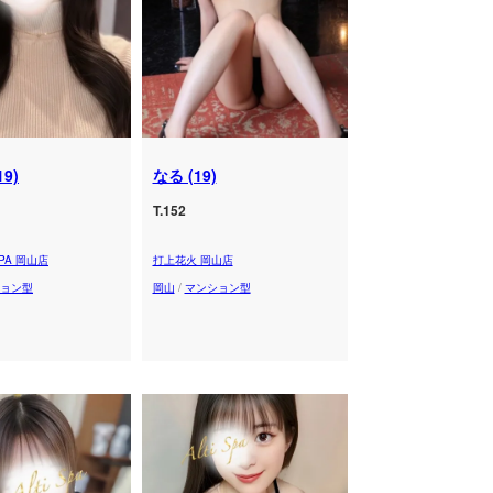
19)
なる (19)
T.152
PA 岡山店
打上花火 岡山店
ョン型
岡山
/
マンション型