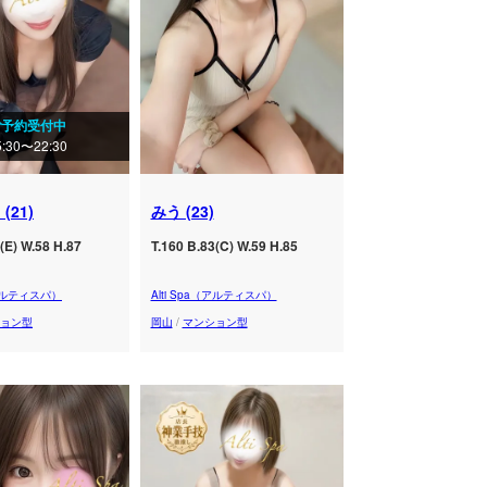
ご予約受付中
5:30〜22:30
(21)
みう (23)
(E) W.58 H.87
T.160 B.83(C) W.59 H.85
（アルティスパ）
Alti Spa（アルティスパ）
ョン型
岡山
/
マンション型