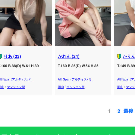
りあ (23)
かれん (24)
かりん 
.160 B.88(D) W.61 H.89
T.160 B.86(D) W.54 H.85
T.149 B.89
Alti Spa（アルティスパ）
Alti Spa（アルティスパ）
Alti Spa
岡山
/
マンション型
岡山
/
マンション型
岡山
/
マンシ
最後
1
2