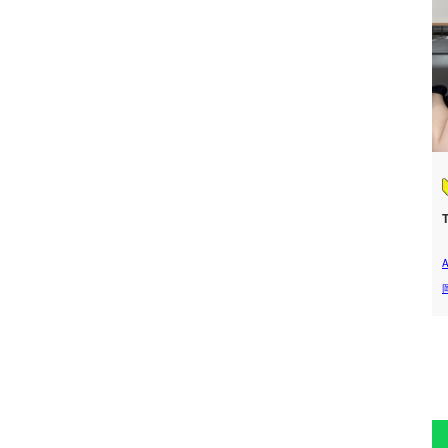
T
ペ
ー
ジ