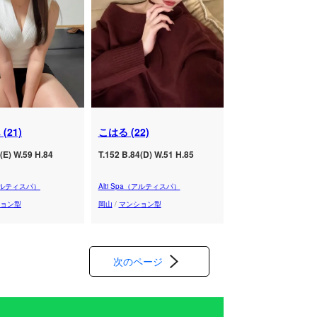
(21)
こはる (22)
(E) W.59 H.84
T.152 B.84(D) W.51 H.85
（アルティスパ）
Alti Spa（アルティスパ）
ョン型
岡山
/
マンション型
次のページ