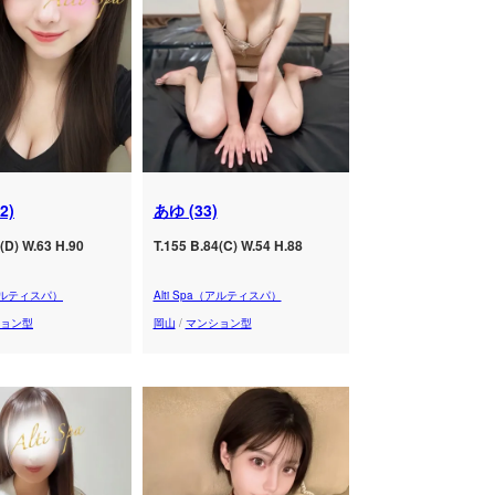
2)
あゆ (33)
(D) W.63 H.90
T.155 B.84(C) W.54 H.88
（アルティスパ）
Alti Spa（アルティスパ）
ョン型
岡山
/
マンション型