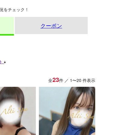
況をチェック！
クーポン
ト
23
全
件 ／ 1〜20 件表示