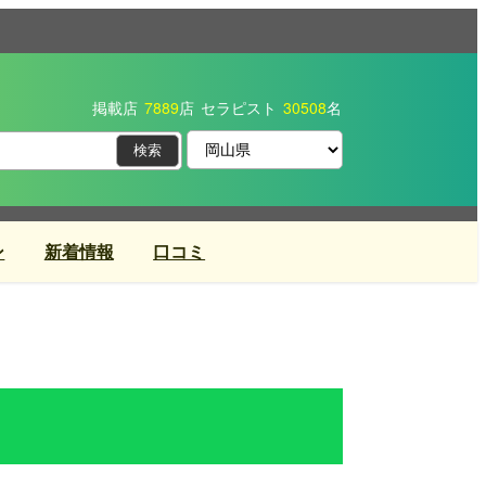
掲載店
7889
店
セラピスト
30508
名
ン
新着情報
口コミ