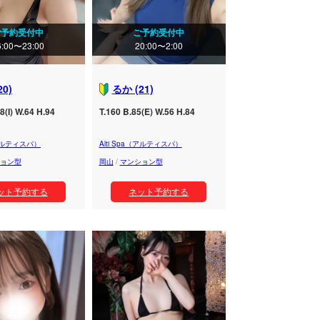
ご予約受付中
ご予約受付中
6:00〜23:00
20:00〜2:00
20)
るか (21)
8(I) W.64 H.94
T.160 B.85(E) W.56 H.84
（アルティスパ）
Alti Spa（アルティスパ）
ョン型
岡山
/
マンション型
ット予約する
ネット予約する