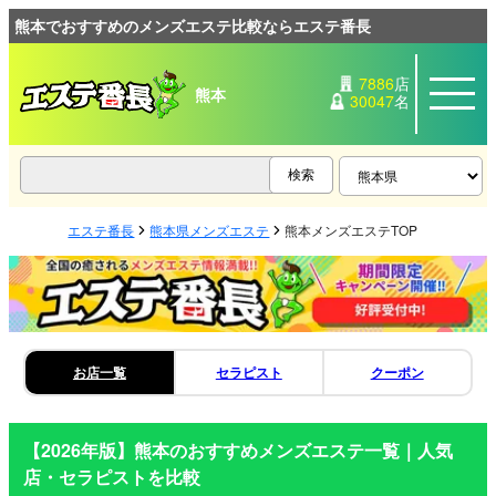
熊本でおすすめのメンズエステ比較ならエステ番長
7886
店
熊本
30047
名
エステ番長
熊本県メンズエステ
熊本メンズエステTOP
お店一覧
セラピスト
クーポン
【2026年版】
熊本
のおすすめメンズエステ一覧｜人気
店・セラピストを比較