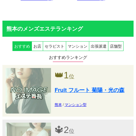
熊本のメンズエステランキング
おすすめ
お店
セラピスト
マンション
出張派遣
店舗型
おすすめランキング
👑
1
位
Fruit フルート 菊陽・光の森
熊本
/
マンション型
🔱
2
位