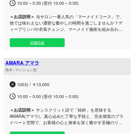
10:00 ~ 0:30 (受付 10:00 ~ 0:30)
＜お店説明＞
当サロン一番人気の「マーメイドコース」で、
他では味わえない濃密な癒やしの時間を過ごしませんか？デ
ィープリンパや衣装チェンジ、マーメイド施術を組み合わせ
た贅沢なリフレッシュをご提供いたします。 お仕事で忙しい
男性の皆様が日頃の疲れを忘れられるよう、心安らぐプライ
店舗詳細
ベートな空間を整えております。 使用するオイルやボディソ
ープはすべて無香料で、洗い流しやすいトロッとした質感の
水溶性オイルを採用。メンズエステならではの上質な肌触り
AMARA アマラ
を楽しみつつ、施術後も匂いを気にせずご利用いただけま
熊本 / マンション型
す。 お仕事の合間やスキマ時間のリフレッシュにもぴったり
です。お近くのルームにて、心身ともに満たされる至福のケ
100分 / ￥13,000
アをお過ごしください。ご予約は専用システムやSMSよりス
ムーズにご案内いたします。
10:00 ~ 0:00 (受付 10:00 ~ 0:00)
＜お店説明＞
サンスクリット語で「純粋」を意味する
AMARA(アマラ)。真心込めた丁寧な手技と、完全個室のプラ
イベート空間で、お客様の心と身体を深く癒やす至極のリラ
クゼーションをお届けいたします。 男女問わず、どなたでも