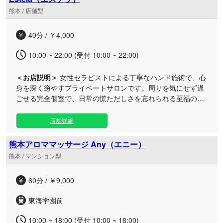
す。 お仕事帰りや休日のリフレッシュタイムに、ぜひ当店へ
熊本 / 店舗型
お立ち寄りください。洗練された手技による流れるようなオ
イルトリートメントと、柔らかな温もりをしっかりと感じら
40分 / ￥4,000
れるディープリンパマッサージで、お客様の心と身体を深く
解きほぐします。 何度訪れても飽きのこない、会話から施術
10:00 ~ 22:00 (受付 10:00 ~ 22:00)
までご満足いただける最高のおもてなしをお約束いたしま
す。
＜お店説明＞
女性セラピストによる丁寧なハンド施術で、心
身を深く癒やすプライベートサロンです。周りを気にせず過
ごせる完全個室で、日常の慌ただしさを忘れられる至福のひ
とときをお届けいたします。 当サロンは、日々のお仕事や家
事で疲れが溜まっている方や、自分ご褒美に静かに癒やされ
店舗詳細
たい大人の方にぴったりの空間です。プライベート感溢れる
完全個室のお部屋で、人目を気にすることなく心からリラッ
熊本アロママッサージ Any（エニー）
クスしていただけます。 施術はすべて女性セラピストが担当
熊本 / マンション型
し、手のぬくもりを生かした丁寧なハンドマッサージで凝り
固まった心身を優しく解きほぐします。お仕事帰りやお出か
60分 / ￥9,000
けの合間など、気分をリフレッシュしたい時にいつでも気軽
にご利用いただけます。心も身体も存分に満たされる贅沢な
東海学園前
ひとときをぜひご堪能ください。
10:00 ~ 18:00 (受付 10:00 ~ 18:00)