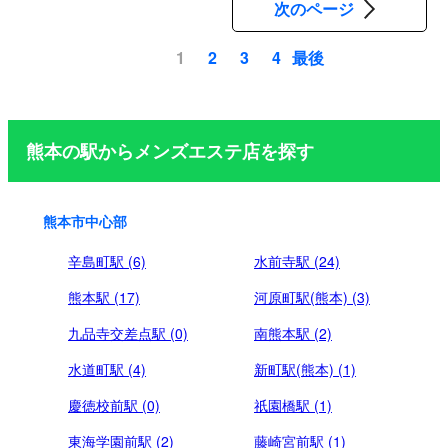
次のページ
ちろん、休日のお出かけ時のひと休みにも最適です。人目や
日常を忘れ、解きほぐされるような幸福感をぜひご体感くだ
最後
1
2
3
4
さい。
ペ
ー
ジ
熊本の駅からメンズエステ店を探す
送
り
熊本市中心部
辛島町駅 (6)
水前寺駅 (24)
熊本駅 (17)
河原町駅(熊本) (3)
九品寺交差点駅 (0)
南熊本駅 (2)
水道町駅 (4)
新町駅(熊本) (1)
慶徳校前駅 (0)
祇園橋駅 (1)
東海学園前駅 (2)
藤崎宮前駅 (1)