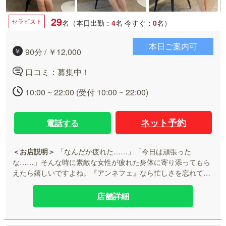
29
セラピスト
名（本日出勤：
4
名
今すぐ：
0
名）
本日ご案内可
90分 / ￥12,000
口コミ：募集中！
10:00 ~ 22:00 (受付 10:00 ~ 22:00)
ネット予約
電話する
＜お店説明＞
「なんだか疲れた……」「今日は頑張った
な……」そんな時に素敵な女性が疲れた身体に寄り添ってもら
えたら嬉しいですよね。『アンネフェ』なら忙しさを忘れて癒
やされるひとときが過ごせるでしょう！同店は熊本で大注目の
メンズエステで、素敵なセラピストの手の温もりと優しさを感
店舗詳細
じながらリラックスできます。オイルのようなトロリとした癒
やしは、これまで経験したことのないような幸せな空間に……
心の底からホッとでき凝り固まった身体もスッキリするようで