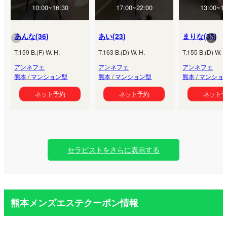
10:00~16:30
17:00~22:00
13:00~18
あんな
(
36
)
あい
(
23
)
まりな
(
35
)
T.
159
B.
(
F
) W.
H.
T.
163
B.
(
D
) W.
H.
T.
155
B.
(
D
) W.
H
アンネフェ
アンネフェ
アンネフェ
熊本
/
マンション型
熊本
/
マンション型
熊本
/
マンショ
ネット予約
ネット予約
ネット
セラピストをさらに表示する
熊本メンズエステクーポン情報