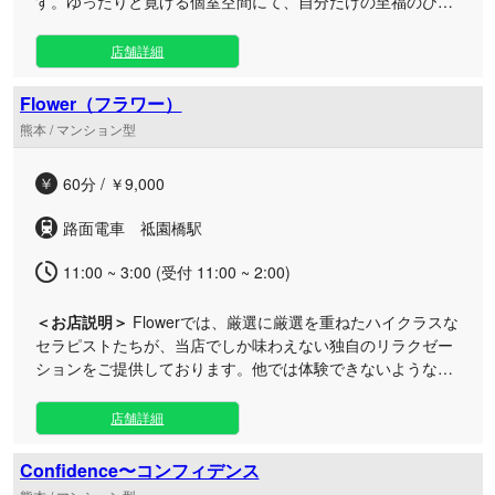
す。ゆったりと寛げる個室空間にて、自分だけの至福のひと
ときを心ゆくまでお過ごしいただけます。 日頃のお仕事や日
常で疲れた男性のお客様へ、極上のトリートメントをご提供
店舗詳細
いたします。 店内は周りの視線を気にせずリラックスできる
個室型のプライベート空間をご用意。じんわりと温めたオイ
Flower（フラワー）
ルを使用し、全身の緊張を優しく解きほぐしていきます。 各
熊本 / マンション型
エリアのルームはアクセスも良好で、お仕事帰りや休日のお
出かけの合間など、日常のリフレッシュにいつでも気軽にお
60分 / ￥9,000
立ち寄りいただけます。心を込めた丁寧なおもてなしで、皆
様のお越しを心よりお待ちしております。
路面電車 祗園橋駅
11:00 ~ 3:00 (受付 11:00 ~ 2:00)
＜お店説明＞
Flowerでは、厳選に厳選を重ねたハイクラスな
セラピストたちが、当店でしか味わえない独自のリラクゼー
ションをご提供しております。他では体験できないような、
至福のひとときをお約束いたします。 日々の喧騒から離れ、
心身ともに深く癒やされたい大人の方へ向けた、貴方様だけ
店舗詳細
の特別なプライベート空間をご用意しております。周囲を気
にすることなくリラックスできるお部屋で、洗練されたおも
Confidence〜コンフィデンス
てなしと、お客様お一人おひとりに寄り添う極上の施術をご