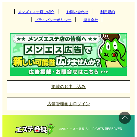
関東
大分県
熊本県
メンズエステ店ご紹介
お問い合わせ
鹿児島県
利用規約
博多
プライバシーポリシー
運営会社
熊本メンズエステ店の選び方
沖縄県
佐賀県
関西
長崎県
飯塚・筑豊
茨城県
群馬県
大分
熊本エリアには、熊本駅や繁華街を中心に多くのメ
東海
宮崎県
天神・大名
栃木県
東京都
大阪府
京都府
長崎
ンズエステ店が点在しています。特に、マンション
型のメンズエステが主流で、静かでプライベートな
久留米
北海道・東北
熊本県
神奈川県
千葉県
兵庫県
滋賀県
佐世保
愛知県
岐阜県
宮崎
空間が提供されているのが特徴です。熊本駅や市街
小倉
埼玉県
中国
鹿児島県
奈良県
和歌山県
地に近い場所では、アクセスの良さと落ち着いた環
三重県
静岡県
北海道
岩手県
熊本
掲載のお申し込み
境が両立しており、観光やビジネスで訪れる人々に
黒崎
北陸・甲信越
沖縄県
宮城県
山形県
岡山県
広島県
鹿児島
も人気があります。
店舗管理画面ログイン
薬院・平尾
四国
佐賀県
秋田県
青森県
山口県
鳥取県
石川県
富山県
沖縄市
熊本のメンズエステ店では、アロマオイルやリンパ
筑後・八女
マッサージを中心にしたリラクゼーションメニュー
福島県
島根県
福井県
新潟県
那覇
愛媛県
香川県
佐賀
©2026 エステ番長 ALL RIGHTS RESERVED
が豊富に揃っています。セラピストによる丁寧な施