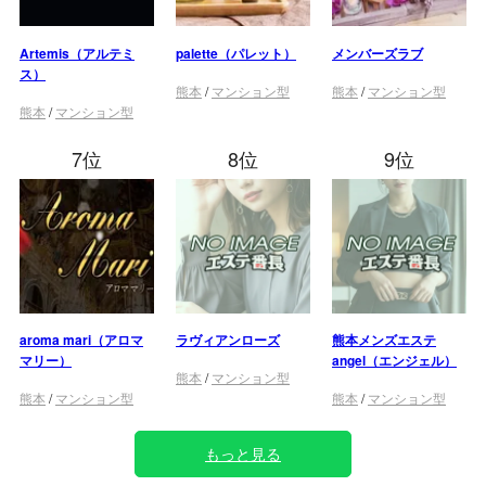
Artemis（アルテミ
palette（パレット）
メンバーズラブ
ス）
熊本
/
マンション型
熊本
/
マンション型
熊本
/
マンション型
7位
8位
9位
aroma mari（アロマ
ラヴィアンローズ
熊本メンズエステ
マリー）
angel（エンジェル）
熊本
/
マンション型
熊本
/
マンション型
熊本
/
マンション型
もっと見る