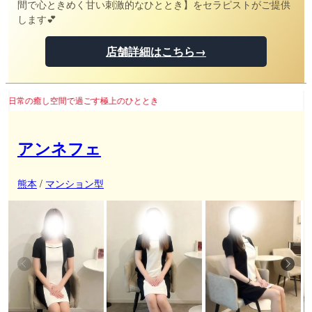
間で心ときめく甘い刺激的なひととき】をセラピストがご提供
します💕
店舗詳細はこちら→
す極上のひととき
アンネフェ
熊本
/
マンション型