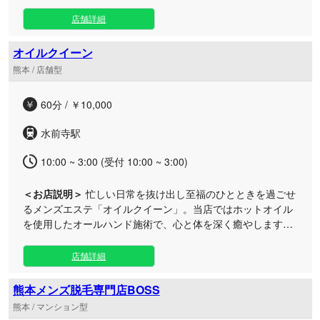
解き放たれる特別なひとときをお約束いたします。 当店は、
日常の慌当地しさを忘れて心地よく癒やされたい大人の男性
店舗詳細
に寄り添うプライベートな空間をご用意しております。洗練
された技と温かいおもてなしで全身の疲労を解きほぐし、お
オイルクイーン
客様がメンズエステに求める以上の至福の体験をご提供。熊
熊本 / 店舗型
本市エリアにて、お仕事帰りや休日のリフレッシュなど、ご
都合に合わせた贅沢な癒やしの時間をご堪能いただけます。
60分 / ￥10,000
皆様のお越しを心よりお待ちしております。
水前寺駅
10:00 ~ 3:00 (受付 10:00 ~ 3:00)
＜お店説明＞
忙しい日常を抜け出し至福のひとときを過ごせ
るメンズエステ「オイルクイーン」。当店ではホットオイル
を使用したオールハンド施術で、心と体を深く癒やします。
セラピストと2人きりで過ごせる完全個室のプライベート空
間で、非日常の贅沢なマッサージをご堪能いただけます。お
店舗詳細
仕事帰りやお出かけの合間など、日頃の疲れをリフレッシュ
したい男性の方にぴったりです。 水前寺駅前のお部屋は、水
熊本メンズ脱毛専門店BOSS
前寺駅から徒歩2分の好アクセスな立地にございます。近く
熊本 / マンション型
にはコインパーキングもございますので、お車でお越しのお