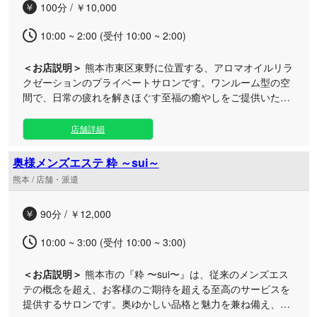
100分 / ￥10,000
ィを大切にしております。 お仕事帰りの疲れたお身体のケア
や、休日のお出かけの合間のリフレッシュとして、ぜひ非日
10:00 ~ 2:00 (受付 10:00 ~ 2:00)
常のリラックスタイムをご堪能ください。
＜お店説明＞
熊本市東区東野に位置する、アロマオイルリラ
クゼーションのプライベートサロンです。ワンルーム型の空
間で、日常の疲れを解きほぐす至福の癒やしをご提供いたし
ます。 当サロンは周囲の視線を気にせずゆったり過ごせるワ
ンルーム型のプライベート空間をご用意。施術では厳選した
店舗詳細
アロマオイルを使用し、丁寧なもみほぐしで心身の疲労を和
らげます。男性・女性を問わずどなたでも気兼ねなくお越し
奥様メンズエステ 粋 ～sui～
いただける空間で、お仕事帰りやお出かけの合間のリフレッ
熊本 / 店舗・派遣
シュに最適です。熊本市東区東野の隠れ家サロンで、心安ら
ぐ時間をお過ごしください。
90分 / ￥12,000
10:00 ~ 3:00 (受付 10:00 ~ 3:00)
＜お店説明＞
熊本市の『粋 〜sui〜』は、従来のメンズエス
テの概念を超え、お客様のご期待を超える至高のサービスを
提供するサロンです。奥ゆかしい品格と魅力を兼ね備え、心