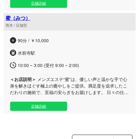
でお疲れのビジネスマンの方など、癒やしを求める皆様をス
店舗詳細
タッフが快い笑顔と真心を込めたおもてなしでお出迎えいた
します。店内は日常の喧騒から離れ、ゆったりとくつろげる
蜜（みつ）
心安らぐ空間となっております。お客様お一人おひとりに寄
熊本 / 店舗型
り添い、心身の緊張を優しく解きほぐす丁寧な施術で、深い
リラックスへと導きます。 お仕事帰りのお疲れの時や、お出
90分 / ￥10,000
かけの合間のちょっとしたリフレッシュタイムなど、ご自身
のライフスタイルに合わせてぜひお気軽にお立ち寄りくださ
水前寺駅
いませ。心身ともに満たされる、温かな癒やしのひとときを
お約束いたします。
10:00 ~ 3:00 (受付 9:00 ~ 2:00)
＜お店説明＞
メンズエステ“蜜”は、優しい声と温かな手で心
身を解きほぐす極上の癒やしをご提供。満足度を追求したこ
だわりの施術で、至福の安らぎをお届けします。 日々の仕事
で疲れた心身を休めたい男性や、一般的なオイルマッサージ
では物足りなさを感じる方に向け、質の高いサービスにこだ
店舗詳細
わり抜きました。 当店では、セラピストによる優しく穏やか
な対話とともに、厳選した高級オイルを贅沢に使用。丹念か
つ滑らかに全身をケアし、乾いた身体と心を深いリラクゼー
ションへと導きます。心安らぐ上質な空間で、贅沢なひとと
きをお過ごしいただけます。 お仕事帰りのリフレッシュはも