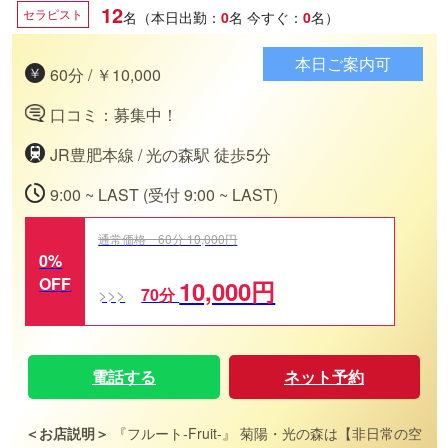
12
セラピスト
名（本日出勤：
0
名
今すぐ：
0
名）
本日ご案内可
60分 / ￥10,000
口コミ：募集中！
JR豊肥本線 / 光の森駅 徒歩5分
9:00 ~ LAST (受付 9:00 ~ LAST)
通常価格 60分 10,000円
0%
OFF
10,000円
70分
電話する
ネット予約
＜お店説明＞
『フルート-Fruit-』 菊陽・光の森は【非日常の空