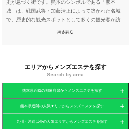
史が息づく街です。熊本のシンボルである「熊本
城」は、戦国武将・加藤清正によって築かれた名城
で、歴史的な観光スポットとして多くの観光客が訪
れます。城の周辺には、桜の名所としても知られる
続き読む
「二の丸広場」や「城彩苑」といった観光スポット
があり、熊本の文化やグルメを楽しめます。また、
熊本市は「水の都」としても知られ、白川や坪井川
といった豊かな水源があり、四季折々の美しい風景
エリアからメンズエステを探す
が楽しめます。 熊本駅は九州新幹線が通り、福岡や
Search by area
鹿児島といった都市へのアクセスも良好です。さら
に、繁華街である「下通り」や「上通り」周辺に
熊本県近隣の都道府県からメンズエステを探す
は、多くのショッピングモールや飲食店が集まり、
地元のグルメや買い物が楽しめるエリアとして賑わ
熊本県近隣の人気エリアからメンズエステを探す
福岡県
大分県
いを見せています。熊本ラーメンや馬刺しなど、熊
九州・沖縄以外の人気エリアからメンズエステを探す
本ならではの味覚も魅力の一つです。
福岡県
長崎県
宮崎県