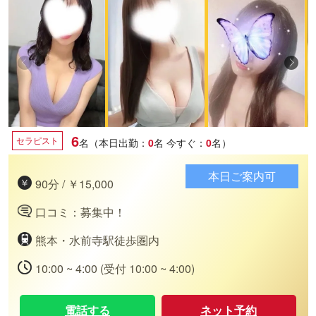
6
セラピスト
名（本日出勤：
0
名
今すぐ：
0
名）
本日ご案内可
90分 / ￥15,000
口コミ：募集中！
熊本・水前寺駅徒歩圏内
10:00 ~ 4:00 (受付 10:00 ~ 4:00)
電話する
ネット予約