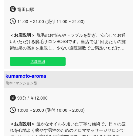
客様も安心してお立ち寄りいただけます。極上の癒やしタイ
竜田口駅
ムを、ぜひ当店でお過ごしください。
11:00 ~ 21:00 (受付 11:00 ~ 21:00)
＜お店説明＞
脱毛のお悩みやトラブルを防ぎ、安心してお通
いいただける脱毛サロンBOSSです。当店では1回あたりの施
術効果の高さを重視し、少ない通院回数でご満足いただける
質の高い脱毛をご提供しております。 「効果が出なかった」
「複雑な契約が不安」といったお悩みを抱える方や、効率よ
店舗詳細
く成果を出したい方に寄り添い、丁寧なカウンセリングで親
身に対応いたします。 落ち着いたプライベート空間で、1回
kumamoto-aroma
ごとの高い効果にこだわった丁寧な施術を実施。お仕事帰り
熊本 / マンション型
やお休みの日のリフレッシュにもご利用いただきやすい環境
です。アクセス良好な当エリアのルームで、皆様のご来店を
90分 / ￥12,000
心よりお待ちしております。
10:00 ~ 23:00 (受付 10:00 ~ 23:00)
＜お店説明＞
温かなオイルを用いた丁寧な施術で、日々の疲
れを心地よく癒やす男性のためのアロママッサージサロンで