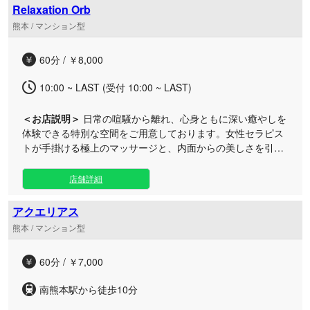
Relaxation Orb
す。料金設定も良心的なので、日々溜まっていく疲れのケアと
熊本 / マンション型
して定期利用にもおすすめ！気になる方は早速詳細をチェック
して予約してみてくださいね。
60分 / ￥8,000
10:00 ~ LAST (受付 10:00 ~ LAST)
＜お店説明＞
日常の喧騒から離れ、心身ともに深い癒やしを
体験できる特別な空間をご用意しております。女性セラピス
トが手掛ける極上のマッサージと、内面からの美しさを引き
出す丁寧なケアで、至福のひとときをお届けします。 日々の
お仕事などでお疲れの大人の方へ、心安らぐ時間をご提供い
店舗詳細
たします。当ルームは、周りを気にすることなくゆったりと
お過ごしいただける、落ち着いた雰囲気のプライベート空間
アクエリアス
となっております。 女性セラピストによる極上のマッサージ
熊本 / マンション型
は、お客様のお気持ちに寄り添う細やかな手技で、深いリラ
クゼーションへと導きます。お仕事帰りのお疲れを癒やした
60分 / ￥7,000
い時や、お出かけの合間のリフレッシュにぜひご利用くださ
いませ。皆様のご来店を心よりお待ちしております。
南熊本駅から徒歩10分