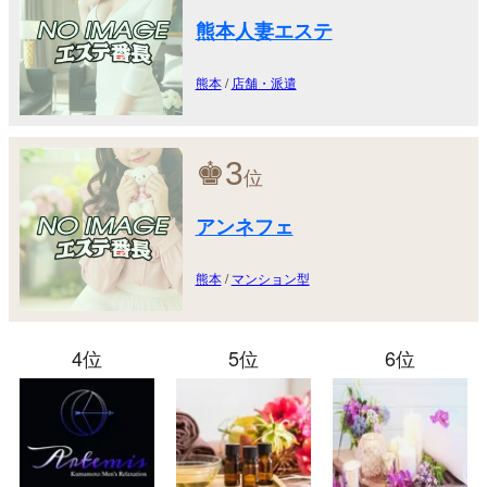
熊本人妻エステ
熊本
/
店舗・派遣
♚
3
位
アンネフェ
熊本
/
マンション型
4位
5位
6位