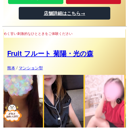
店舗詳細はこちら→
ときをご体験ください
Fruit フルート 菊陽・光の森
熊本
/
マンション型