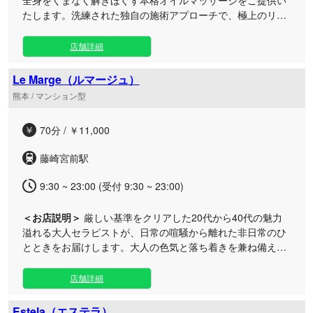
たします。洗練された独自の施術アプローチで、極上のリラ
ックスタイムをお届けします。 日常の忙しさから離れて贅沢
に癒やされたい方や、全身の疲れをすっきりリフレッシュし
店舗詳細
たい方に最適です。 施術ではうつ伏せと仰向けの双方から、
首・肩・背中からデコルテまで丁寧にアプローチ。マーメイ
Le Marge（ルマージュ）
ドやスパイダーをはじめとする多彩なテクニックを駆使し、
熊本 / マンション型
高い技術で身体を包み込みます。お好みのオプションを追加
することで、より濃密で満足度の高い施術へとカスタマイズ
70分 / ￥11,000
も可能です。 落ち着いてお過ごしいただける至福の空間をご
用意しておりますので、お仕事帰りや休日のお出かけの合間
藤崎宮前駅
にもぜひお立ち寄りください。
9:30 ~ 23:00 (受付 9:30 ~ 23:00)
＜お店説明＞
厳しい基準をクリアした20代から40代の魅力
溢れる大人セラピストが、日常の喧騒から離れた非日常のひ
とときをお届けします。大人の色気と落ち着きを兼ね備えた
極上の空間で、至高の癒やしをご堪能ください。 日々のスト
レス社会で戦う大人の男性の方へ、心安らぐ『大人の社交
店舗詳細
場』をご用意しております。店内は、一歩足を踏み入れると
ドキドキするような特別感を感じられるプライベート空間で
Estela（エステラ）