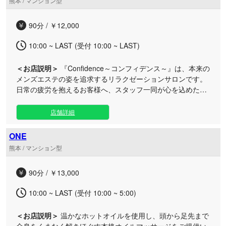
熊本 / マンション型
堪能ください。 お仕事帰りや休日など、日常のふとした空き
時間を利用した心身のリフレッシュにも最適です。ワンラン
90分 / ￥12,000
ク上の上質な空間と丁寧なケアで、心ゆくまで安らぎの時間
をお過ごしくださいませ。皆様のご来店を心よりお待ちして
10:00 ~ LAST (受付 10:00 ~ LAST)
おります。
＜お店説明＞
『Confidence～コンフィデンス～』は、本来の
メンズエステの姿を追求するリラクゼーションサロンです。
日常の疲労を抱えるお客様へ、スタッフ一同が心を込めた最
高のおもてなしでお迎えいたします。 当店は、もみほぐしや
リンパマッサージの施術経験を持つセラピストを中心に運営
店舗詳細
しております。日々技術の向上に励み、コリや張りをじっく
り和らげる丁寧な施術が強みです。 日々の忙しさでお身体や
ONE
心にお疲れを感じている男性の方に向けて、お仕事帰りや休
熊本 / マンション型
日のお出かけの合間など、リフレッシュしたい時に気軽にお
立ち寄りいただける至福の癒やし空間をご用意しました。 心
90分 / ￥13,000
を解き放つプライベートなルームで、誠心誠意心を込めた施
術をご堪能いただけます。皆様のご来店を心よりお待ちして
10:00 ~ LAST (受付 10:00 ~ 5:00)
おります。
＜お店説明＞
温かなホットオイルを使用し、頭から足先まで
全身をくまなく解きほぐす本格オイルマッサージをご提供い