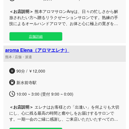
＜お店説明＞
熊本アロマサロンAnyは、日々の忙しさから解
放されたい方へ贈るリラクゼーションサロンです。熟練の手
技によるオールハンドアロマで、お体と心に極上の寛ぎをお
届けいたします。 当サロンの熊本エリアでは、落ち着きのあ
る完全個室のプライベート空間をご用意しております。周囲
店舗詳細
の目を気にせず、静かな空間で自分だけの贅沢なリフレッシ
ュタイムをお過ごしいただけます。お仕事帰りでコリを和ら
aroma Elena（アロマエレナ）
げたいビジネスパーソンや、日常を忘れて深呼吸したい大人
熊本 / 店舗・派遣
の方にもおすすめです。一人ひとりに寄り添い、手の温もり
を感じる丁寧なオールハンド施術で重くなった心身をゆった
90分 / ￥12,000
りと解きほぐします。お仕事終わりや休日のお出かけついで
に、日常の疲れを癒やす特別なお時間をお過ごしください。
新水前寺駅
10:00 ~ 3:00 (受付 9:00 ~ 0:00)
＜お店説明＞
エレナはお客様との「出逢い」を何よりも大切
にし、心に残る最高の時間と癒やしをお届けするサロンで
す。一期一会のご縁に感謝し、ご来店いただいたすべての方
に極上のリラクゼーションをご提供いたします。 日々の業務