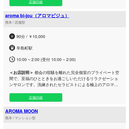
気軽にご利用いただける雰囲気が魅力です。心地よい音楽と
店舗詳細
穏やかな香りが漂う清潔な専用ルームは、都会の喧騒から離
れた隠れ家のような安らぎの空間となっております。 施術に
aroma bi-jou（アロマビジュ）
は、敏感肌の方も安心な上質ブレンドオイルや、安全性基準
熊本 / 店舗型
をクリアした超微粒子パウダーを贅沢に使用。セラピストが
お客様に寄り添い、極上のマッサージで全身の疲れを解きほ
90分 / ￥10,000
ぐします。お仕事終わりの疲労回復や、お休みの日の気分転
換など、日常の合間のリフレッシュとしてぜひお立ち寄りく
辛島町駅
ださい。
10:00 ~ 2:00 (受付 10:00 ~ 2:00)
＜お店説明＞
都会の喧騒を離れた完全個室のプライベート空
間で、至福のひとときをお過ごしいただけるリラクゼーショ
ンサロンです。洗練されたセラピストによる極上のアロマオ
イルマッサージで、心身の疲れを優しく癒やします。 男女問
わず、日々のストレスをリセットしたい大人の方に最適なサ
店舗詳細
ロンです。 周囲を気にせずくつろげる店内は、心地よい音楽
と柔らかな光に包まれた癒やしの空間となっております。 厳
AROMA MOON
選したオイルを贅沢に使用し、丁寧にリンパを流していくこ
熊本 / マンション型
だわりの施術は、深いリラックス効果をもたらします。 上質
なタオルや寝心地のよいベッドなど、細部までホスピタリテ