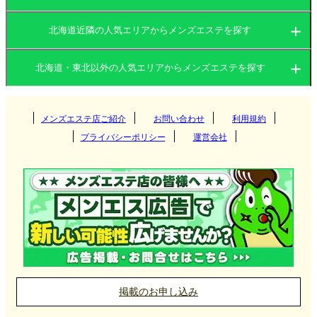
北海道近隣の人気エリアからメンズエステを探す
北海道
岩手県
北海道・東北以外の人気エリアからメンズエステを探す
北海道
宮城県
山形県
関東
岩手県
秋田県
メンズエステ店ご紹介
お問い合わせ
青森県
利用規約
すすきの
プライバシーポリシー
運営会社
福島県
関西
宮城県
円山・大通西
茨城県
群馬県
盛岡
東海
山形県
白石区
栃木県
東京都
大阪府
京都府
仙台
札幌市北区
九州・沖縄
秋田県
神奈川県
千葉県
兵庫県
滋賀県
古川
愛知県
岐阜県
山形
中島公園
埼玉県
中国
青森県
奈良県
和歌山県
名取
三重県
静岡県
福岡県
大分県
秋田
掲載のお申し込み
函館
石巻
北陸・甲信越
福島県
長崎県
宮崎県
岡山県
広島県
青森