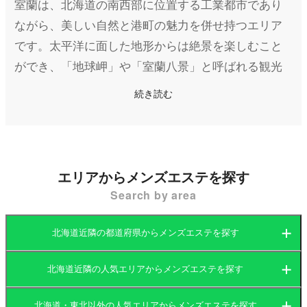
室蘭は、北海道の南西部に位置する工業都市であり
ながら、美しい自然と港町の魅力を併せ持つエリア
です。太平洋に面した地形からは絶景を楽しむこと
ができ、「地球岬」や「室蘭八景」と呼ばれる観光
スポットが有名です。特に地球岬は、日本でも有数
続き読む
のパワースポットとして知られています。
また、室蘭港は物流の拠点として重要であり、工業
地帯が広がる一方、のどかな風景や歴史的建造物も
点在しています。このような自然と工業が共存する
エリアからメンズエステを探す
街は、住民や観光客に癒しを提供する場所が必要と
Search by area
されています。その一つがメンズエステです。
北海道近隣の都道府県からメンズエステを探す
室蘭のメンズエステは、他の大都市ほどの店舗数は
ないものの、落ち着いた空間でリラックスできるマ
北海道近隣の人気エリアからメンズエステを探す
北海道
岩手県
ンション型の個室サロンが主流です。また、アクセ
北海道・東北以外の人気エリアからメンズエステを探す