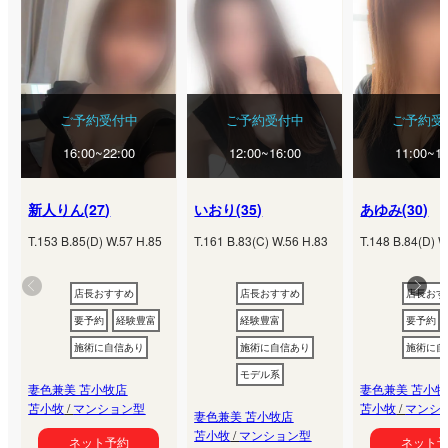
ご予約受付中
ご予約受付中
ご予約受
16:00~22:00
12:00~16:00
11:00~16
新人りん
(
27
)
いおり
(
35
)
あゆみ
(
30
)
T.
153
B.
85
(
D
) W.
57
H.
85
T.
161
B.
83
(
C
) W.
56
H.
83
T.
148
B.
84
(
D
) W
店長おすすめ
店長おすすめ
店長おす
要予約
経験豊富
経験豊富
要予約
施術に自信あり
施術に自信あり
施術に自
モデル系
妻色兼美 苫小牧店
妻色兼美 苫小
苫小牧
/
マンション型
苫小牧
/
マンシ
妻色兼美 苫小牧店
苫小牧
/
マンション型
ネット予約
ネット