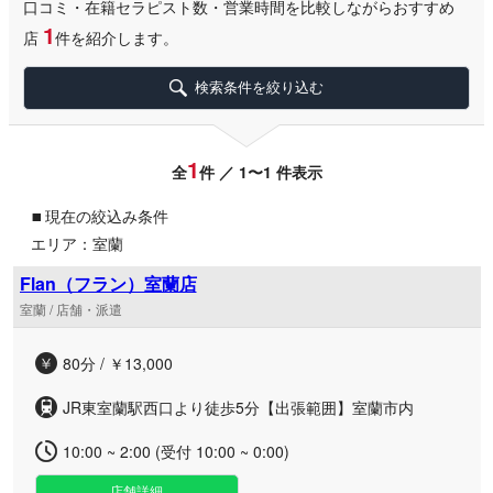
口コミ・在籍セラピスト数・営業時間を比較しながらおすすめ
1
店
件を紹介します。
検索条件を絞り込む
1
全
件 ／ 1〜1 件表示
▪
現在の絞込み条件
エリア：室蘭
Flan（フラン）室蘭店
室蘭 / 店舗・派遣
80分 / ￥13,000
JR東室蘭駅西口より徒歩5分【出張範囲】室蘭市内
10:00 ~ 2:00 (受付 10:00 ~ 0:00)
店舗詳細