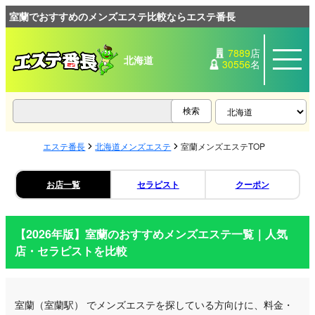
室蘭でおすすめのメンズエステ比較ならエステ番長
7889
店
北海道
30556
名
エステ番長
北海道メンズエステ
室蘭メンズエステTOP
お店一覧
セラピスト
クーポン
【2026年版】
室蘭
のおすすめメンズエステ一覧｜人気
店・セラピストを比較
室蘭
（室蘭駅）
でメンズエステを探している方向けに、料金・