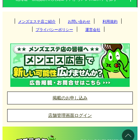
スの良さを重視した駅近店舗や、出張サービスを行
北海道
宮城県
山形県
う店舗もあり、地元住民や出張者にとって利便性の
高い選択肢が用意されています。
関東
岩手県
秋田県
メンズエステ店ご紹介
お問い合わせ
青森県
利用規約
すすきの
プライバシーポリシー
運営会社
福島県
関西
宮城県
円山・大通西
茨城県
群馬県
盛岡
室蘭メンズエステ店の選び方
東海
山形県
白石区
栃木県
東京都
大阪府
京都府
仙台
室蘭のメンズエステは、自然が身近な土地柄を活か
札幌市北区
九州・沖縄
秋田県
神奈川県
千葉県
兵庫県
滋賀県
古川
愛知県
岐阜県
山形
し、リラクゼーションに特化したサービスを提供し
中島公園
埼玉県
ています。アロマオイルやリンパマッサージといっ
中国
青森県
奈良県
和歌山県
名取
三重県
静岡県
福岡県
大分県
秋田
た施術を受けながら、街の静けさや穏やかな雰囲気
掲載のお申し込み
函館
石巻
北陸・甲信越
福島県
長崎県
宮崎県
に浸ることができます。観光や仕事の合間に、リラ
岡山県
広島県
青森
店舗管理画面ログイン
ックスしたい方にはぴったりです。
釧路
勾当台公園
四国
熊本県
鹿児島県
山口県
鳥取県
八戸
石川県
富山県
いわき
北見
国分町
沖縄県
佐賀県
島根県