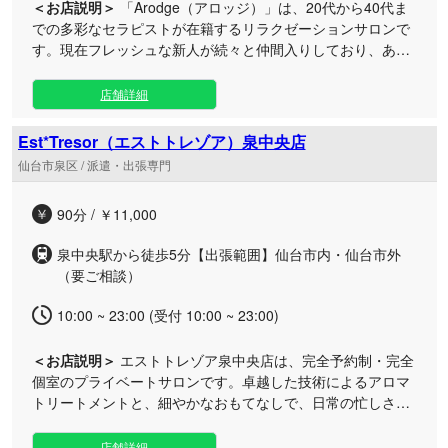
＜お店説明＞
「Arodge（アロッジ）」は、20代から40代ま
での多彩なセラピストが在籍するリラクゼーションサロンで
す。現在フレッシュな新人が続々と仲間入りしており、あな
たにぴったりのお気に入りが必ず見つかります。 当店では、
未経験のフレッシュなスタッフから確かな技術を持つ経験者
店舗詳細
まで、それぞれの個性を活かしてお客様をおもてなしいたし
ます。 幅広い年代のキャストが揃っているからこそ、お客様
Est*Tresor（エストトレゾア）泉中央店
一人ひとりのご要望に寄り添った極上の癒やしをご提供する
仙台市泉区 / 派遣・出張専門
ことが可能です。 心地よい空間のなかで、日常の疲れを忘れ
て特別なひとときを過ごしませんか？個性豊かなセラピスト
90分 / ￥11,000
たちが、皆様のご来店を心よりお待ちしております。ぜひお
気軽にご予約ください。
泉中央駅から徒歩5分【出張範囲】仙台市内・仙台市外
（要ご相談）
10:00 ~ 23:00 (受付 10:00 ~ 23:00)
＜お店説明＞
エストトレゾア泉中央店は、完全予約制・完全
個室のプライベートサロンです。卓越した技術によるアロマ
トリートメントと、細やかなおもてなしで、日常の忙しさを
忘れられる至福のひとときをご提供いたします。 周りの目を
気にすることなく、自分だけの特別な時間をお過ごしいただ
店舗詳細