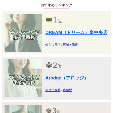
おすすめランキング
👑
1
位
DREAM（ドリーム）泉中央店
仙台市泉区
/
店舗・派遣
🔱
2
位
Arodge（アロッジ）
仙台市泉区
/
店舗型
♚
3
位