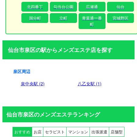
ん、近隣のホテルやご自宅への出張にも柔軟に対応しており
北四番丁
勾当台公園
広瀬通
仙台
ます。ご都合の良い場所で、極上のリラクゼーションをご堪
能ください。 皆様からのご予約を、セラピスト一同、心より
国分町
立町
青葉通一番
宮城野区
お待ち申し上げております。
町
仙台市泉区の駅からメンズエステ店を探す
泉区周辺
泉中央駅 (2)
八乙女駅 (1)
仙台市泉区のメンズエステランキング
おすすめ
お店
セラピスト
マンション
出張派遣
店舗型