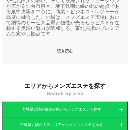
や七北田川の潤い、そして洗練されたニュータウン
が広がる仙台市泉区。地下鉄南北線の北の起点であ
る泉中央駅を中心に、商業・ビジネス・レジャーが
高度に融合したこの街は、メンズエステ市場におい
て納得のサービス品質と個性が光るセラピストが在
籍する奥深い魅力が調和する、東北屈指のプレミア
ムな癒やし拠点です。
都心の喧騒から緩やかに距離を置き、ゆとりある空
続き読む
気が流れる泉区。メンズエステにおいても、日常の
煩雑さを忘れて「本当の自分」に戻れる静かな時間
を大切にするユーザーが集う場所として、独自の進
化を遂げてきました。ショッピング施設が充実する
泉中央や、落ち着いた邸宅街が続く八乙女など、多
彩な表情を持つエリアの特性を、詳細に紐解いてい
エリアからメンズエステを探す
きます。
Search by area
1. 仙台市泉区エリアでメンズエステが根強い支
宮城県近隣の都道府県からメンズエステを探す
持を受ける理由
泉区のメンズエステが、リピーターに心身をリセッ
宮城県近隣の人気エリアからメンズエステを探す
トできる特別な聖域として信頼される理由は、その