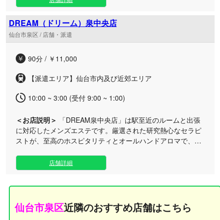
けるよう、心から安らげる最高峰の癒しの空間づくりにこだ
わりました。 厳選されたアロマの香りに包まれながら受ける
DREAM（ドリーム）泉中央店
熟練の施術は、心と身体の緊張をじんわりと解きほぐしま
仙台市泉区 / 店舗・派遣
す。日々の疲れをリセットし、贅沢なプライベートタイムを
満喫したい方に最適なサロンです。 日常のご褒美として、特
90分 / ￥11,000
別なケアを取り入れてみませんか？皆様のご来店を、スタッ
フ一同心よりお待ちしております。
【派遣エリア】仙台市内及び近郊エリア
10:00 ~ 3:00 (受付 9:00 ~ 1:00)
＜お店説明＞
「DREAM泉中央店」は駅至近のルームと出張
に対応したメンズエステです。厳選された研究熱心なセラピ
ストが、至高のホスピタリティとオールハンドアロマで、お
客様の心身の疲れを芯から深く癒します。 私たちは「お客様
を癒すこと」へ情熱を注ぎ、常に全力でおもてなしすること
店舗詳細
をお約束いたします。 当店の自慢は、施術技術や知識のアッ
プデートに日々励むセラピストたちです。真心のこもった丁
寧なオールハンドマッサージにより、日常のストレスや疲労
から解放される、格別の安らぎタイムをお届けいたします。
仙台市泉区
近隣のおすすめ店舗はこちら
泉中央駅からすぐの好立地にある店舗でのご利用はもちろ