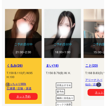
ご予約受付中
ご予約受
ご予約受付中
18:00~1:00
15:00~21
21:00~2:30
まい
(
18
)
こと
(
23
)
くるみ
(
26
)
T.
156
B.
79
(
B
) W.
H.
T.
168
B.
83
(
D
) W
T.
159
B.
110
(
F
) W.
95
H.
100
アリーナスパ
ぽっちゃりMilk
仙台
/
店舗型
店長おすすめ
広瀬通
/
店舗・派遣
要予約
ネット
ネット予約
施術に自信あり
ルックス抜群