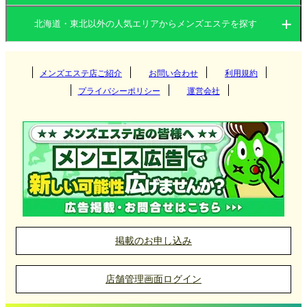
恵まれた住環境と、品格を重んじる接客スタイルに
北海道
岩手県
あります。
北海道・東北以外の人気エリアからメンズエステを探す
北海道
宮城県
山形県
都心部と北部を結ぶスマートなアクセス環境
地下鉄南北線の泉中央駅・八乙女駅を中軸に、富谷
関東
岩手県
秋田県
メンズエステ店ご紹介
お問い合わせ
青森県
利用規約
すすきの
市や大和町方面からもアクセスしやすい国道4号線バ
プライバシーポリシー
運営会社
イパスが網羅されています。仙台駅周辺から地下鉄
福島県
一本で約15分という至近距離でありながら、駅を降
関西
宮城県
円山・大通西
茨城県
群馬県
盛岡
りた瞬間に広がる開放感が、施術前のリラックス効
果を自然と高めてくれます。お車を利用する方にと
東海
山形県
っても、都心部特有の混雑を避けてスムーズに辿り
白石区
栃木県
東京都
大阪府
京都府
仙台
着ける広大な道路網は、多忙な方にとって大きな魅
力となっています。
札幌市北区
九州・沖縄
秋田県
神奈川県
千葉県
兵庫県
滋賀県
古川
愛知県
岐阜県
山形
「誠実さ」と「温もり」を大切にするセラピス
中島公園
トの気質
埼玉県
中国
青森県
奈良県
和歌山県
名取
三重県
静岡県
福岡県
大分県
秋田
泉区はファミリー層や教育熱心な世帯が多い「落ち
掲載のお申し込み
着いた街」としてのブランドがあります。そのた
函館
石巻
北陸・甲信越
福島県
長崎県
宮崎県
岡山県
広島県
青森
め、このエリアの店舗には、一過性のサービスでは
なく、お客様との信頼関係をじっくり築くことを大
店舗管理画面ログイン
釧路
切にするセラピストが集まっています。卓越した技
勾当台公園
四国
熊本県
鹿児島県
山口県
鳥取県
八戸
石川県
富山県
いわき
術はもちろん、相手の体調や心の機微を察する繊細