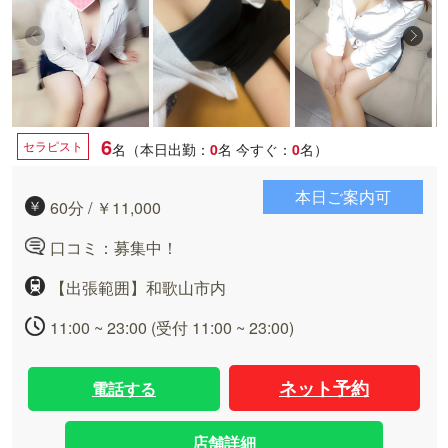
6
セラピスト
名（本日出勤：
0
名
今すぐ：
0
名）
本日ご案内可
60分 / ￥11,000
口コミ：募集中！
【出張範囲】和歌山市内
11:00 ~ 23:00 (受付 11:00 ~ 23:00)
ネット予約
電話する
店舗詳細