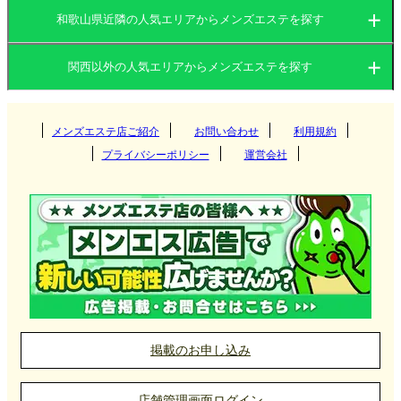
和歌山県近隣の人気エリアからメンズエステを探す
大阪府
京都府
関西以外の人気エリアからメンズエステを探す
大阪府
兵庫県
滋賀県
関東
京都府
奈良県
メンズエステ店ご紹介
お問い合わせ
和歌山県
利用規約
梅田
プライバシーポリシー
運営会社
東海
兵庫県
難波
茨城県
群馬県
京都
北海道・東北
滋賀県
南森町
栃木県
東京都
四条烏丸
愛知県
岐阜県
三宮
堺筋本町
九州・沖縄
奈良県
神奈川県
千葉県
二条
三重県
静岡県
尼崎
北海道
岩手県
草津
阿波座
埼玉県
四条河原町
中国
和歌山県
姫路
宮城県
山形県
彦根
福岡県
大分県
奈良
掲載のお申し込み
京橋(大阪)
明石
北陸・甲信越
秋田県
青森県
大津
長崎県
宮崎県
岡山県
広島県
和歌山
店舗管理画面ログイン