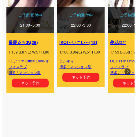
ご予約受付中
ご予約受付中
ご予約受
21:00~5:00
22:00~3:00
22:00~5
最愛☆もあ
(
26
)
IKOI～いこい～
(
18
)
夢花
(
21
)
T.
159
B.
87
(
E
) W.
57
H.
80
T.
160
B.
86
(
E
) W.
51
H.
80
T.
153
B.
86
(
F
) W
OLアロマ Office Love-オ
ラルキィ
OLアロマ Office
フィスラブ
博多
/
マンション型
フィスラブ
博多
/
マンション型
博多
/
マンショ
ネット予約
ネット予約
ネット