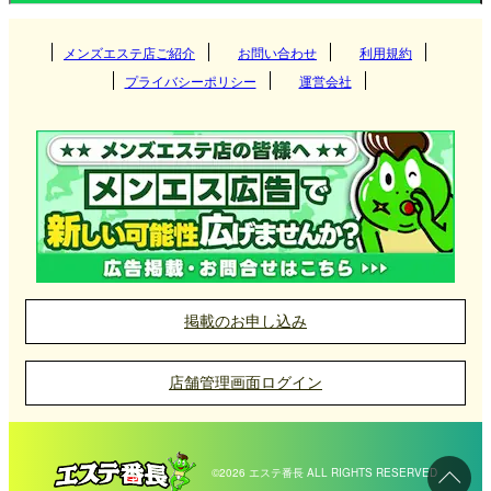
ィスワーカーや近隣住民にも人気です。
関東
大分県
熊本県
メンズエステ店ご紹介
お問い合わせ
鹿児島県
利用規約
博多
薬院では、駅周辺を中心に徒歩圏内に店舗が点在し
プライバシーポリシー
運営会社
ており、アクセスのしやすさも特徴の一つです。ま
沖縄県
佐賀県
関西
長崎県
飯塚・筑豊
茨城県
群馬県
大分
た、清潔感のある高級マンションを施術スペースと
東海
宮崎県
して利用する店舗や、アロマの香り漂う癒しの空間
天神・大名
栃木県
東京都
大阪府
京都府
長崎
を演出する店舗が多く見られます。
久留米
北海道・東北
熊本県
神奈川県
千葉県
兵庫県
滋賀県
佐世保
愛知県
岐阜県
宮崎
小倉
埼玉県
中国
鹿児島県
奈良県
和歌山県
三重県
静岡県
北海道
岩手県
熊本
掲載のお申し込み
博多区薬院メンズエステ店の選び方
黒崎
北陸・甲信越
沖縄県
宮城県
山形県
岡山県
広島県
鹿児島
薬院は主要な交通機関が利用でき、周辺エリアから
店舗管理画面ログイン
薬院・平尾
四国
佐賀県
秋田県
青森県
山口県
鳥取県
のアクセスも非常に便利です。一方で、喧騒から少
石川県
富山県
沖縄市
し離れた落ち着いた雰囲気があり、日々のストレス
筑後・八女
福島県
島根県
福井県
新潟県
那覇
愛媛県
香川県
佐賀
©2026 エステ番長 ALL RIGHTS RESERVED
から解放されるには最適なロケーションです。