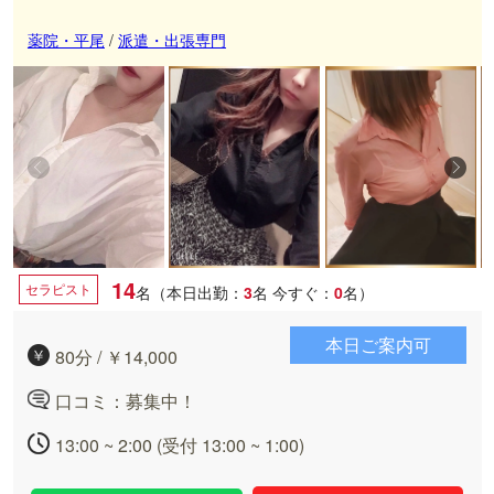
薬院・平尾
/
派遣・出張専門
14
セラピスト
名（本日出勤：
3
名
今すぐ：
0
名）
本日ご案内可
80分 / ￥14,000
口コミ：募集中！
13:00 ~ 2:00 (受付 13:00 ~ 1:00)