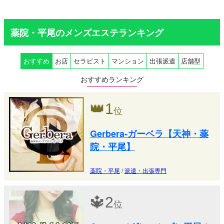
薬院・平尾のメンズエステランキング
おすすめ
お店
セラピスト
マンション
出張派遣
店舗型
おすすめランキング
👑
1
位
Gerbera‐ガーベラ【天神・薬
院・平尾】
薬院・平尾
/
派遣・出張専門
🔱
2
位