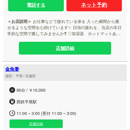
ネット予約
電話する
＜お店説明＞
お仕事などで疲れている体を 入った瞬間から癒
せるような空間を心掛けています✨ 日頃の疲れを、当店の非日
常的な空間で癒してみませんか❓ ♡加湿器 ホットマットあり
ます♡ 施術中に使う一番重要なのがオイルですよね☆彡 オイ
ルは水溶性（無香料）と植物性由来のオイルを混ぜ合わせ、ホ
店舗詳細
ットオイルにして 体も心も癒していきます❣ ホットオイルで施
術の際、ストレッチ＆揉み解しをアレンジして 独自の方法でマ
ッサージし、疲れを吹き飛ばします❢❢❢ 匂いが苦手な方は、
金魚妻
水溶性（無香料）オイルのみでのアレンジで行いますので お気
薬院・平尾 / 店舗型
軽にお申しつけください(o^―^o)❣
90分 / ￥10,000
西鉄平尾駅
11:00 ~ 3:00 (受付 11:00 ~ 3:00)
店舗詳細