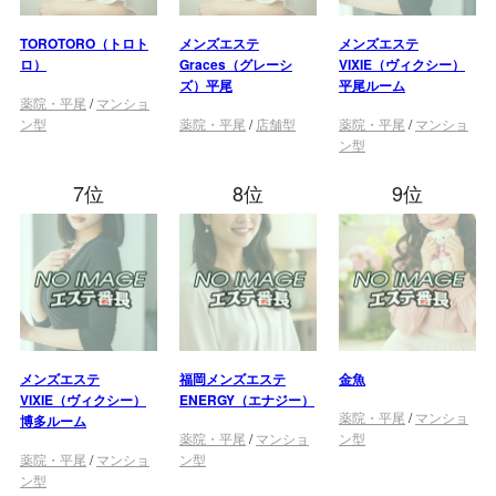
TOROTORO（トロト
メンズエステ
メンズエステ
ロ）
Graces（グレーシ
VIXIE（ヴィクシー）
ズ）平尾
平尾ルーム
薬院・平尾
/
マンショ
ン型
薬院・平尾
/
店舗型
薬院・平尾
/
マンショ
ン型
7位
8位
9位
メンズエステ
福岡メンズエステ
金魚
VIXIE（ヴィクシー）
ENERGY（エナジー）
薬院・平尾
/
マンショ
博多ルーム
薬院・平尾
/
マンショ
ン型
薬院・平尾
/
マンショ
ン型
ン型