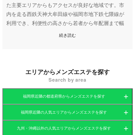
た主要エリアからもアクセスが良好な地域です。市
内を走る西鉄天神大牟田線や福岡市地下鉄七隈線が
利用でき、利便性の高さから若者から年配層まで幅
広い世代が集まるエリアです。また、カフェやレス
続き読む
トランなどの飲食店が豊富で、閑静な住宅街が広が
る一方、ビジネス施設も多く、日中も夜も賑わいを
見せています。
エリアからメンズエステを探す
そんな薬院エリアには、日々の疲れを癒したい人々
Search by area
をターゲットとしたメンズエステ（メンエス）も多
く存在します。このエリアのメンズエステ店は、特
福岡県近隣の都道府県からメンズエステを探す
に隠れ家的な個室サロンやマンション型の店舗が多
く、都会の喧騒を忘れてリラックスできる環境が整
福岡県近隣の人気エリアからメンズエステを探す
福岡県
大分県
っています。薬院の特性上、居心地の良さやプライ
九州・沖縄以外の人気エリアからメンズエステを探す
バシーの確保を重視した店舗が目立ち、周辺のオフ
福岡県
長崎県
宮崎県