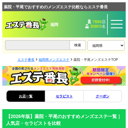
薬院・平尾でおすすめのメンズエステ比較ならエステ番長
7889
店
福岡
30803
名
エステ番長
福岡県メンズエステ
薬院・平尾メンズエステTOP
お店一覧
セラピスト
クーポン
【2026年版】
薬院・平尾
のおすすめメンズエステ一覧｜
人気店・セラピストを比較