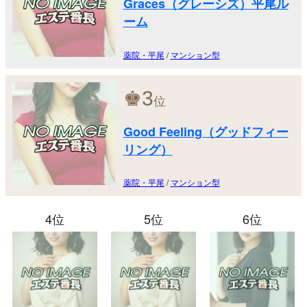
Graces（グレーシズ）平尾ル
ーム
薬院・平尾
/
マンション型
♚
3
位
Good Feeling（グッドフィー
リング）
薬院・平尾
/
マンション型
4位
5位
6位