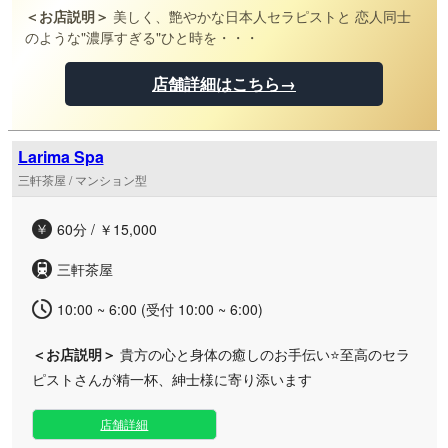
＜お店説明＞
美しく、艶やかな日本人セラピストと 恋人同士
のような"濃厚すぎる"ひと時を・・・
店舗詳細はこちら→
Larima Spa
三軒茶屋 / マンション型
60分 / ￥15,000
三軒茶屋
10:00 ~ 6:00 (受付 10:00 ~ 6:00)
＜お店説明＞
貴方の心と身体の癒しのお手伝い⭐️至高のセラ
ピストさんが精一杯、紳士様に寄り添います
店舗詳細