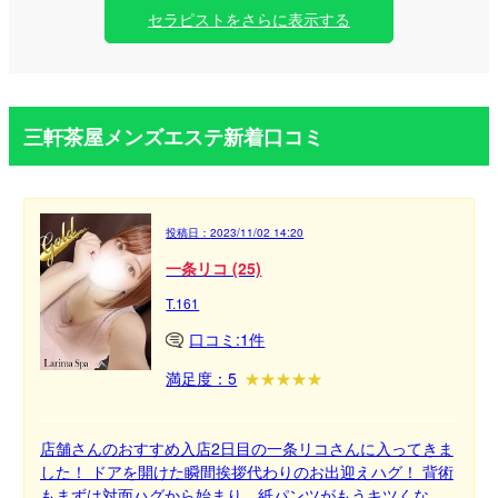
セラピストをさらに表示する
三軒茶屋メンズエステ新着口コミ
投稿日：
2023/11/02 14:20
一条リコ (25)
T.161
口コミ:1件
満足度：5
店舗さんのおすすめ入店2日目の一条リコさんに入ってきま
した！ ドアを開けた瞬間挨拶代わりのお出迎えハグ！ 背術
もまずは対面ハグから始まり、紙パンツがもうキツくなっ