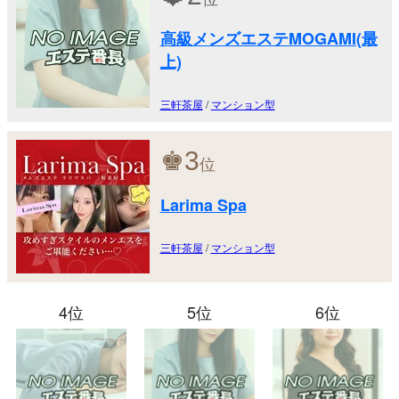
高級メンズエステMOGAMI(最
上)
三軒茶屋
/
マンション型
♚
3
位
Larima Spa
三軒茶屋
/
マンション型
4位
5位
6位