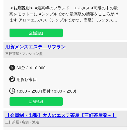
＜お店説明＞
●最高峰のブランド エルメス ●高級の中の最
高をモットーに ●シンプルでかつ最高級の接客をこころがけ
ます アロマエルメス〈シンプルでかつ、高級〉 ルックスに
こだわり、なにより施術力があるセラピストを厳選した精鋭
を集めたお店です かつ、高級を意識したこだわりのあるセラ
店舗詳細
ピストとの空間をお楽しみくださいませ
用賀メンズエステ リブラン
三軒茶屋 / マンション型
60分 / ￥10,000
用賀駅東口
13:00 ~ 2:00 (受付 13:00 ~ 2:00)
店舗詳細
【会員制・出張】大人のエステ茶屋【三軒茶屋発～】
三軒茶屋 / 店舗・派遣