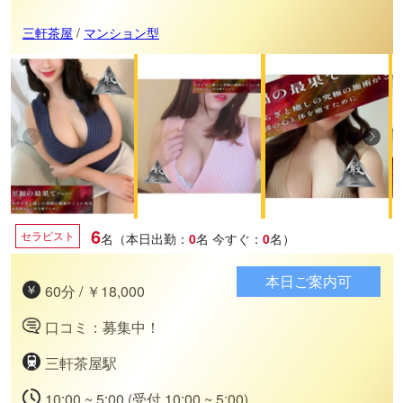
三軒茶屋
/
マンション型
6
セラピスト
名（本日出勤：
0
名
今すぐ：
0
名）
本日ご案内可
60分 / ￥18,000
口コミ：募集中！
三軒茶屋駅
10:00 ~ 5:00 (受付 10:00 ~ 5:00)