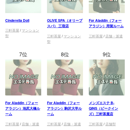
Cinderella Doll
OLIVE SPA（オリーブ
For Aladdin（フォー
スパ） 三宿店
アラジン）用賀ルーム
三軒茶屋
/
マンション
型
三軒茶屋
/
マンション
三軒茶屋
/
店舗・派遣
型
7位
8位
9位
For Aladdin（フォー
For Aladdin（フォー
メンズエステ B-
アラジン）池尻大橋ル
アラジン）駒沢大学ル
QINS（ビークイン
ーム
ーム
ズ）三軒茶屋店
三軒茶屋
/
店舗・派遣
三軒茶屋
/
店舗・派遣
三軒茶屋
/
店舗型