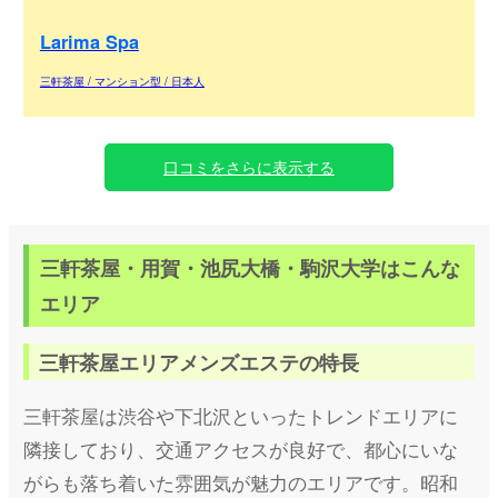
た！ 疲れている箇所のツボも押してくれて、さらにメンズ
エステのドキドキ感を頂けるのでリピートユーザーを大生
Larima Spa
産するのではないでしょうか？
三軒茶屋 / マンション型 / 日本人
口コミをさらに表示する
三軒茶屋・用賀・池尻大橋・駒沢大学はこんな
エリア
三軒茶屋エリアメンズエステの特長
三軒茶屋は渋谷や下北沢といったトレンドエリアに
隣接しており、交通アクセスが良好で、都心にいな
がらも落ち着いた雰囲気が魅力のエリアです。昭和