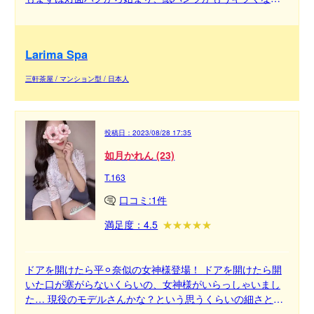
てしまいます。 話していると季節の変わり目で人肌が恋し
いとの事で、勘違いさせられてしまうくらいの彼女感のあ
るトークでガチ恋始めてしまいました、、、
Larima Spa
三軒茶屋 / マンション型 / 日本人
投稿日：
2023/08/28 17:35
如月かれん (23)
T.163
口コミ:1件
満足度：4.5
ドアを開けたら平⚪︎奈似の女神様登場！ ドアを開けたら開
いた口が塞がらないくらいの、女神様がいらっしゃいまし
た… 現役のモデルさんかな？という思うくらいの細さと画
面偏差値の高さ！高嶺の花に接客してもらう背徳感がたま