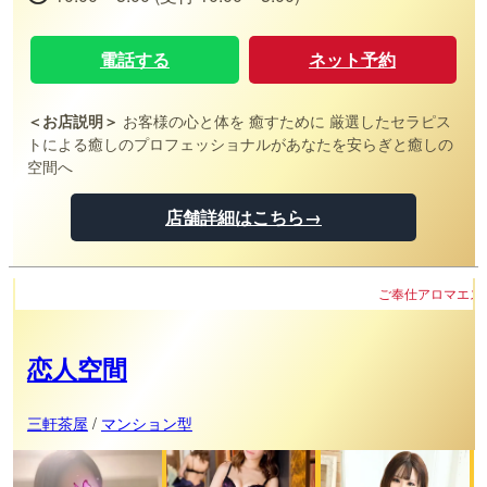
電話する
ネット予約
＜お店説明＞
お客様の心と体を 癒すために 厳選したセラピス
トによる癒しのプロフェッショナルがあなたを安らぎと癒しの
空間へ
店舗詳細はこちら→
ご奉仕アロマエステ～恋人空間～
恋人空間
三軒茶屋
/
マンション型