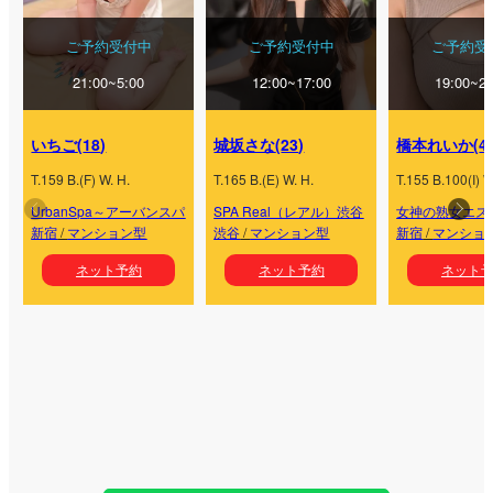
ご予約受付中
ご予約受付中
ご予約受
21:00~5:00
12:00~17:00
19:00~23
いちご
(
18
)
城坂さな
(
23
)
橋本れいか
(
4
T.
159
B.
(
F
) W.
H.
T.
165
B.
(
E
) W.
H.
T.
155
B.
100
(
I
) W
UrbanSpa～アーバンスパ
SPA Real（レアル）渋谷
女神の熟女エス
新宿
/
マンション型
渋谷
/
マンション型
新宿
/
マンショ
ネット予約
ネット予約
ネット