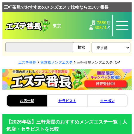
三軒茶屋でおすすめのメンズエステ比較ならエステ番長
7889
店
東京
30874
名
エステ番長
東京都メンズエステ
三軒茶屋メンズエステTOP
お店一覧
セラピスト
クーポン
【2026年版】
三軒茶屋
のおすすめメンズエステ一覧｜人
気店・セラピストを比較