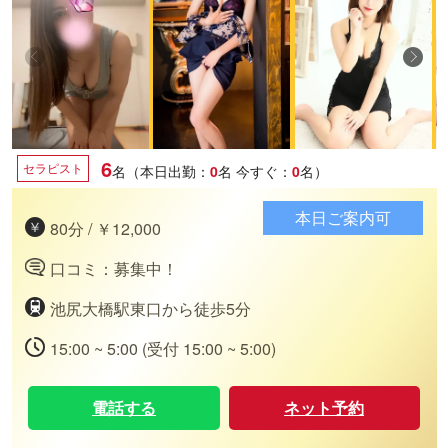
6
セラピスト
名（本日出勤：
0
名
今すぐ：
0
名）
本日ご案内可
80分 / ￥12,000
口コミ：募集中！
池尻大橋駅東口から徒歩5分
15:00 ~ 5:00 (受付 15:00 ~ 5:00)
電話する
ネット予約