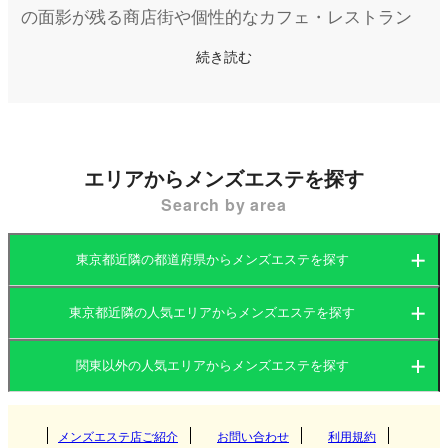
の面影が残る商店街や個性的なカフェ・レストラン
が点在し、地元住民や若者に愛されています。ま
続き読む
た、三軒茶屋駅周辺には世田谷パブリックシアター
やキャロットタワーといった文化施設もあり、休日
のお出かけにもぴったりです。
エリアからメンズエステを探す
このような三軒茶屋には、隠れ家的なメンズエステ
Search by area
店が多く、特にリラックスと癒しを求める方に人気
です。駅近のマンション型メンズエステ店が中心
東京都近隣の都道府県からメンズエステを探す
で、落ち着いた空間で施術を受けられるお店が多い
のが特徴です。また、隠れ家的な雰囲気を活かした
東京都近隣の人気エリアからメンズエステを探す
茨城県
群馬県
おしゃれでこだわりのある施術スペースも多く、日
関東以外の人気エリアからメンズエステを探す
常を忘れて癒しを堪能できます。
茨城県
栃木県
東京都
関西
群馬県
神奈川県
メンズエステ店ご紹介
お問い合わせ
千葉県
利用規約
つくば