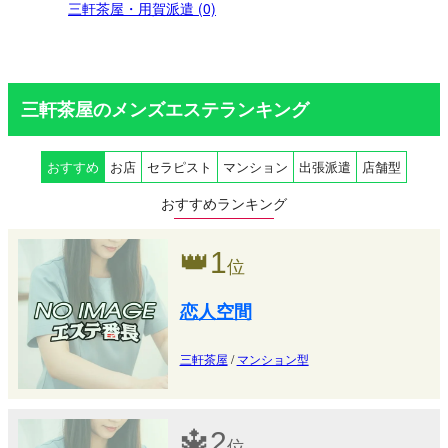
三軒茶屋・用賀派遣 (0)
三軒茶屋のメンズエステランキング
おすすめ
お店
セラピスト
マンション
出張派遣
店舗型
おすすめランキング
👑
1
位
恋人空間
三軒茶屋
/
マンション型
🔱
2
位