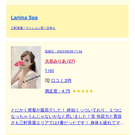
らなかったです！ こんだけルックスが高かったのですが、
もちろんエロさも満点上げれるくらいの施術内容でした！
Larima Spa
如月かれんさんに振り向いて貰えるように私も自分磨きを
しようと思えるくらい人生のモチベーションを上げさせて
三軒茶屋 / マンション型 / 日本人
くれる子でした！ ダンディーな男性が好きとの事で髭伸ば
してきます！笑
投稿日：
2023/08/28 17:32
大谷みりあ (27)
T.163
口コミ:2件
満足度：4.75
とにかく密着が最高でした！ 終始くっついており、１つに
なっちゃうんじゃないかなと思いました！笑 包容力と寛容
さも三軒茶屋エリアでは1番だったです！ 身体も疲れてマッ
サージを受けたいと思った時にまた入りたいと思いまし