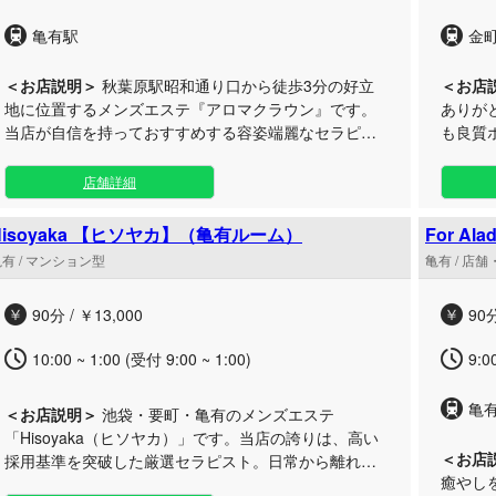
い。心よりお待ちしております。
亀有駅
金
＜お店説明＞
秋葉原駅昭和通り口から徒歩3分の好立
＜お店
地に位置するメンズエステ『アロマクラウン』です。
ありが
当店が自信を持っておすすめする容姿端麗なセラピス
も良質
トたちが、日常の忙しさを忘れさせる最高峰の癒やし
を流し
をご提供します。 サラリとした質感の水溶性オイルを
話で心
店舗詳細
贅沢に使用したアロママッサージをはじめ、心地よい
ません
感覚に包まれるホイップマッサージ、じんわりと身体
よく1
Hisoyaka 【ヒソヤカ】（亀有ルーム）
For A
を温めるホットオイルなど、お客様のコンディション
有 / マンション型
亀有 / 店
に合わせた多彩なメニューをご用意いたしました。 磨
き抜かれた至高の施術と、こだわり抜いたおもてなし
90分 / ￥13,000
90分
空間で、日々の疲れをスッキリとリフレッシュしませ
んか？極上のひとときをご用意して、皆様のご来店を
10:00 ~ 1:00 (受付 9:00 ~ 1:00)
9:0
心よりお待ちしております。
亀
＜お店説明＞
池袋・要町・亀有のメンズエステ
「Hisoyaka（ヒソヤカ）」です。当店の誇りは、高い
＜お店
採用基準を突破した厳選セラピスト。日常から離れた
癒やしを
上質な空間で、心身ともに満たされる特別なひと時を