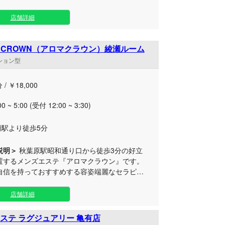
ませ。
トが、皆様に心躍る特別な施術と極上の癒やし
す。 プライベート感を重視した完全
店舗詳細
空間をご用意しておりますので、周囲の目を気
ことなく、心身ともにディープにリラックスし
練されたアロマの香りに包まれな
A CROWN（アロマクラウン）綾瀬ルーム
日々の忙しさやストレスを忘れて、贅沢なひと
ンション型
てみませんか？ 最高の技術とおもてなし
意して、皆様のご来店をセラピスト一同心より
 / ￥18,000
しております。
00 ~ 5:00 (受付 12:00 ~ 3:30)
瀬駅より徒歩5分
説明＞
秋葉原駅昭和通り口から徒歩3分の好立
置するメンズエステ『アロマクラウン』です。
自信を持っておすすめする容姿端麗なセラピス
が、日常の忙しさを忘れさせる最高峰の癒やし
ラリとした質感の水溶性オイルを
店舗詳細
使用したアロママッサージをはじめ、心地よい
包まれるホイップマッサージ、じんわりと身体
ステ ラグジュアリー 亀有店
るホットオイルなど、お客様のコンディション