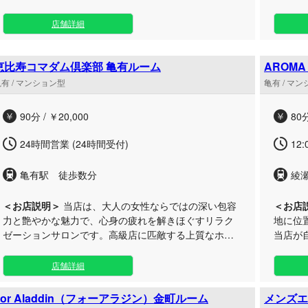
ださい
ピタリティと究極の癒しを、お求めやすい価格でご堪
ラピス
能いただけます。 私たちが何よりも大切にしているの
をご提供いたしま
店舗詳細
は、マニュアル通りの事務的な対応ではなく、お客様
個室の
お一人おひとりの心に深く寄り添う温かなおもてなし
にする
です。 そのために、確かな技術力はもちろんのこと、
ていただけます。 洗
恵比寿コマダム倶楽部 亀有ルーム
AROM
美しい言葉遣いや洗練された立ち振る舞い、そして一
がら、
有 / マンション型
亀有 / マ
緒にいるだけでホッとできるような柔らかい雰囲気を
ときを過ごし
兼ね備えた優秀なセラピストのみを厳選しておりま
をご用
90分 / ￥20,000
80分
す。中でも、豊かな経験と卓越したセンスを持つスタ
お待ち
ッフが担当する「熟女コース」は、当店の自信作でご
24時間営業 (24時間受付)
12:
ざいます。 施術の前には丁寧なヒアリングの時間を設
け、その日のご体調や気分、ご要望に最も適したオー
亀有駅 徒歩数分
綾
ダーメイドのトリートメントをご提案させていただき
ます。 都会の喧騒を忘れさせる広々とした非日常のプ
＜お店説明＞
当店は、大人の女性ならではの深い包容
＜お店
ライベート空間で、日常のストレスから解放される極
力と艶やかな魅力で、心身の疲れを解きほぐすリラク
地に位
上の安らぎの時間を、どうぞごゆっくりとお過ごしく
ゼーションサロンです。高級店に匹敵する上質なホス
当店が
ださいませ。
ピタリティと究極の癒しを、お求めやすい価格でご堪
トたち
能いただけます。 私たちが何よりも大切にしているの
をご提供します。 サ
店舗詳細
は、マニュアル通りの事務的な対応ではなく、お客様
贅沢に
お一人おひとりの心に深く寄り添う温かなおもてなし
感覚に
For Aladdin（フォーアラジン）金町ルーム
メンズエ
です。 そのために、確かな技術力はもちろんのこと、
を温め