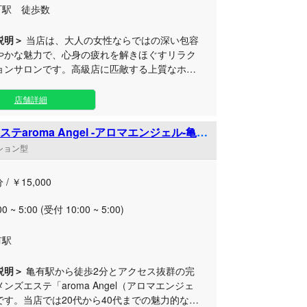
町駅 徒歩数
説明＞
当店は、大人の女性ならではの深い包容
やかな魅力で、心身の疲れを解きほぐすリラク
ョンサロンです。高級店に匹敵する上質なホス
ティと究極の癒しを、お求めやすい価格でご堪
たちが何よりも大切にしているの
店舗詳細
ニュアル通りの事務的な対応ではなく、お客様
おひとりの心に深く寄り添う温かなおもてなし
テaroma Angel -アロマエンジェル-亀
駅
ンション型
言葉遣いや洗練された立ち振る舞い、そして一
るだけでホッとできるような柔らかい雰囲気を
 / ￥15,000
えた優秀なセラピストのみを厳選しておりま
でも、豊かな経験と卓越したセンスを持つスタ
00 ~ 5:00 (受付 10:00 ~ 5:00)
担当する「熟女コース」は、当店の自信作でご
リングの時間を設
有駅
の日のご体調や気分、ご要望に最も適したオー
イドのトリートメントをご提案させていただき
説明＞
亀有駅から徒歩2分とアクセス抜群の完
ート空間で、日常のストレスから解放される極
ンズエステ「aroma Angel（アロマエンジェ
らぎの時間を、どうぞごゆっくりとお過ごしく
です。当店では20代から40代までの魅力的なセ