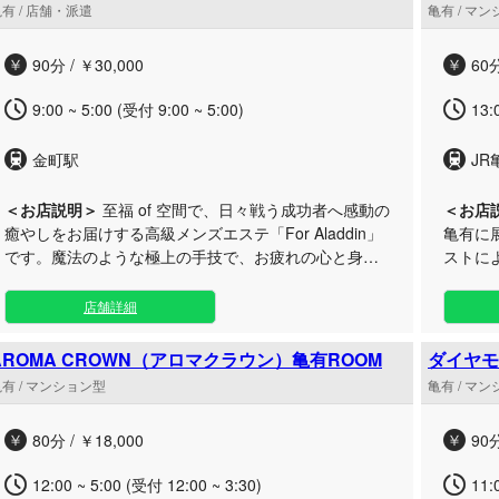
有 / 店舗・派遣
亀有 / マ
美しい言葉遣いや洗練された立ち振る舞い、そして一
に合わ
緒にいるだけでホッとできるような柔らかい雰囲気を
き抜か
90分 / ￥30,000
60分
兼ね備えた優秀なセラピストのみを厳選しておりま
空間で
す。中でも、豊かな経験と卓越したセンスを持つスタ
んか？
9:00 ~ 5:00 (受付 9:00 ~ 5:00)
13:
ッフが担当する「熟女コース」は、当店の自信作でご
心より
ざいます。 施術の前には丁寧なヒアリングの時間を設
金町駅
JR
け、その日のご体調や気分、ご要望に最も適したオー
ダーメイドのトリートメントをご提案させていただき
ます。 都会の喧騒を忘れさせる広々とした非日常のプ
＜お店説明＞
至福 of 空間で、日々戦う成功者へ感動の
＜お店
ライベート空間で、日常のストレスから解放される極
癒やしをお届けする高級メンズエステ「For Aladdin」
亀有に
上の安らぎの時間を、どうぞごゆっくりとお過ごしく
です。魔法のような極上の手技で、お疲れの心と身体
ストに
ださいませ。
を深く包み込み、身も心も極限までリフレッシュさせ
をリセ
ます。 当サロンでは、選び抜かれたセラピストが、お
お届けいたします。
店舗詳細
客様一人ひとりのコンディションに合わせた贅沢な施
ラピス
術をご提供いたします。 都会の喧騒を忘れさせる上質
を徹底しておりま
AROMA CROWN（アロマクラウン）亀有ROOM
ダイヤモ
なプライベート空間は、まさに大人のための隠れ家。
で、普
有 / マンション型
亀有 / マ
卓越した技術と細やかなおもてなしの心で、お客様の
と癒や
気持ちをしっかりと掴み、日常のストレスから解放す
ピタリ
80分 / ￥18,000
90分
る特別な時間をお約束いたします。 ビジネスの第一線
で活躍する皆様のパフォーマンスをさらに高めるため
12:00 ~ 5:00 (受付 12:00 ~ 3:30)
11:
に、ぜひ当店で究極のご褒美タイムをご堪能くださ