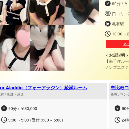
90分 / ￥
口コミ：
亀有駅
10:00 ~ 
ネ
＜お店説明＞
【南千住ルー
メンズエステ 優しいお姉さん熟女セラピストが頑張る
たを“よしよ
をご一緒に♪
For Aladdin（フォーアラジン）綾瀬ルーム
有 / 店舗・派遣
亀有 / マ
90分 / ￥30,000
90分
9:00 ~ 5:00 (受付 9:00 ~ 5:00)
24