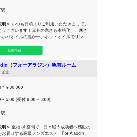
町駅
説明＞
いつも日頃よりご利用いただきまして、
とうございます！真冬の寒さも本格化、、寒さ
ホホバオイルの温か〜いホットオイルでリンパ
、滞った血流を整え、更には美女との楽しい会
身共にリラクゼーション出来ないはずはござい
店舗詳細
♡一流の技術で本当に体が軽くなり翌日気持ち
日を過ごせます！
laddin（フォーアラジン）亀有ルーム
舗・派遣
 / ￥30,000
0 ~ 5:00 (受付 9:00 ~ 5:00)
有駅
説明＞
至福 of 空間で、日々戦う成功者へ感動の
お届けする高級メンズエステ「For Aladdin」