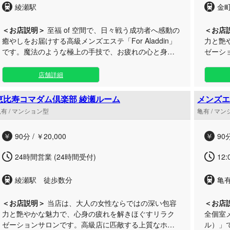
綾瀬駅
金
＜お店説明＞
至福 of 空間で、日々戦う成功者へ感動の
＜お店
癒やしをお届けする高級メンズエステ「For Aladdin」
力と艶
です。魔法のような極上の手技で、お疲れの心と身体
ゼーシ
を深く包み込み、身も心も極限までリフレッシュさせ
ピタリ
ます。 当サロンでは、選び抜かれたセラピストが、お
能いただけます。 私
店舗詳細
客様一人ひとりのコンディションに合わせた贅沢な施
は、マ
術をご提供いたします。 都会の喧騒を忘れさせる上質
お一人
恵比寿コマダム倶楽部 綾瀬ルーム
メンズエス
なプライベート空間は、まさに大人のための隠れ家。
です。 そのために、確かな技術力はもちろんのこと、
有、綾瀬
有 / マンション型
亀有 / マ
卓越した技術と細やかなおもてなしの心で、お客様の
美しい
気持ちをしっかりと掴み、日常のストレスから解放す
緒にい
90分 / ￥20,000
90分
る特別な時間をお約束いたします。 ビジネスの第一線
兼ね備
で活躍する皆様のパフォーマンスをさらに高めるため
す。中
24時間営業 (24時間受付)
12:
に、ぜひ当店で究極のご褒美タイムをご堪能くださ
ッフが
い。心よりお待ちしております。
ざいます。 施術の前には丁寧なヒア
綾瀬駅 徒歩数分
亀
け、そ
ダーメ
ます。 都会の喧騒を忘れさせる広々とした非日常のプ
＜お店説明＞
当店は、大人の女性ならではの深い包容
＜お店
ライベ
力と艶やかな魅力で、心身の疲れを解きほぐすリラク
全個室メ
上の安
ゼーションサロンです。高級店に匹敵する上質なホス
ル）」