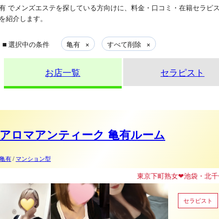
有
でメンズエステを探している方向けに、料金・口コミ・在籍セラピ
を紹介します。
▪
×
×
選択中の条件
亀有
すべて削除
お店一覧
セラピスト
アロマアンティーク 亀有ルーム
亀有
/
マンション型
東京下町熟女❤︎池袋・北千住エリアにOpen
セラピスト