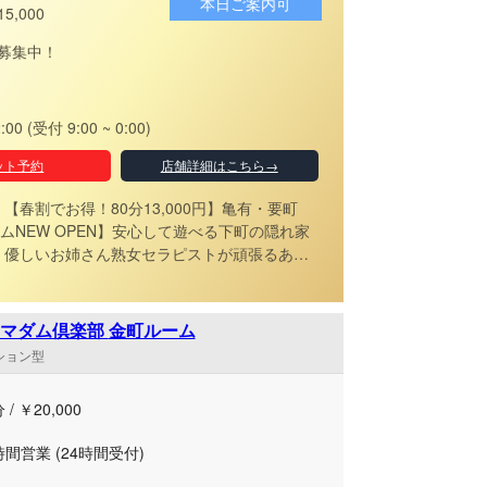
本日ご案内可
15,000
募集中！
2:00 (受付 9:00 ~ 0:00)
ット予約
店舗詳細はこちら→
【春割でお得！80分13,000円】亀有・要町
ムNEW OPEN】安心して遊べる下町の隠れ家
あな
し”してくれる癒しの場所です☆甘く艶めく時間
恵比寿コマダム倶楽部 金町ルーム
ンション型
 / ￥20,000
時間営業 (24時間受付)