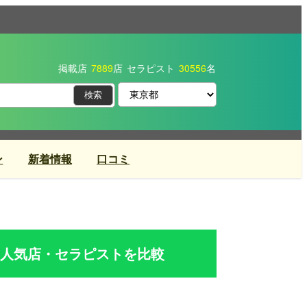
掲載店
7889
店
セラピスト
30556
名
ン
新着情報
口コミ
人気店・セラピストを比較