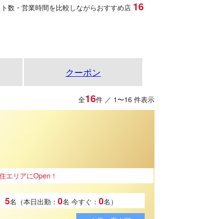
16
スト数・営業時間を比較しながらおすすめ店
クーポン
16
全
件 ／ 1〜16 件表示
！
5
0
0
名（本日出勤：
名
今すぐ：
名）