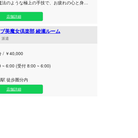
魔法のような極上の手技で、お疲れの心と身体
包み込み、身も心も極限までリフレッシュさせ
店舗詳細
人ひとりのコンディションに合わせた贅沢な施
します。 都会の喧騒を忘れさせる上質
ブ美魔女倶楽部 綾瀬ルーム
イベート空間は、まさに大人のための隠れ家。
舗・派遣
た技術と細やかなおもてなしの心で、お客様の
をしっかりと掴み、日常のストレスから解放す
 / ￥40,000
間をお約束いたします。 ビジネスの第一線
する皆様のパフォーマンスをさらに高めるため
0 ~ 6:00 (受付 8:00 ~ 6:00)
ひ当店で究極のご褒美タイムをご堪能くださ
よりお待ちしております。
瀬駅 徒歩圏分内
店舗詳細