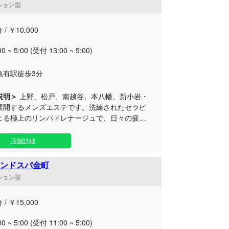
ンション型
せた多彩なメニューをご用意いたしました。 磨
れた至高の施術と、こだわり抜いたおもてなし
 / ￥10,000
、日々の疲れをスッキリとリフレッシュしませ
極上のひとときをご用意して、皆様のご来店を
00 ~ 5:00 (受付 13:00 ~ 5:00)
お待ちしております。
亀有駅徒歩3分
説明＞
上野、松戸、南越谷、本八幡、新小岩・
展開するメンズエステです。洗練されたセラピ
よる極上のリンパドレナージュで、日々の疲れ
ットし、ワンランク上の特別な癒やしの時間を
 当グループでは、選び抜かれたセ
店舗詳細
トがお客様一人ひとりに寄り添い、丁寧な施術
す。 贅沢なプライベート空間の中
ンドスパ金町
段の日常とは一味違う「プラスアルファの感動
ンション型
し」を心ゆくまでご堪能ください。上質なホス
ティでお客様をお迎えいたします。
 / ￥15,000
00 ~ 5:00 (受付 11:00 ~ 5:00)