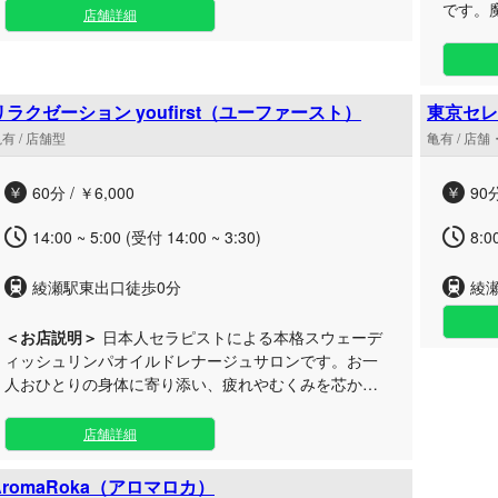
です。
お約束いたします。 当店では、お客様に心からご満足
店舗詳細
を深く
いただけるよう、容姿や施術技術だけでなく、思いや
ます。 当サロンでは、選び抜かれたセラピストが、お
りのあるおもてなしの心（ホスピタリティ）を何より
客様一
も重視して採用を行っております。そのため、どのセ
術をご提供いた
ラピストをお選びいただいても、ワンランク上の極上
リラクゼーション youfirst（ユーファースト）
東京セレ
なプラ
のリラクゼーションをご体感いただけます。 また、都
有 / 店舗型
亀有 / 店
卓越し
会の喧騒を忘れさせるような、落ち着きのある洗練さ
気持ち
れたプライベート空間をご用意いたしました。周囲を
60分 / ￥6,000
90分
る特別な時
気にすることなく、美しいセラピストとの優雅で甘い
で活躍
時間をご堪能くださいませ。 日々の溜まったお疲れや
14:00 ~ 5:00 (受付 14:00 ~ 3:30)
8:0
に、ぜ
ストレスを優しく解きほぐし、至福の癒しで貴方をご
い。心
案内いたします。皆様のご来店を、セラピスト一同心
綾瀬駅東出口徒歩0分
綾
よりお待ち申し上げております。
＜お店説明＞
日本人セラピストによる本格スウェーデ
ィッシュリンパオイルドレナージュサロンです。お一
人おひとりの身体に寄り添い、疲れやむくみを芯から
解きほぐす極上の癒やしタイムをご提供いたします。
当サロンでは、高い技術とおもてなしの心を兼ね備え
店舗詳細
た日本人セラピストが、お客様お一人おひとりのその
日の体調やご要望に合わせて丁寧に施術を行います。
AromaRoka（アロマロカ）