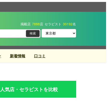
掲載店
7888
店
セラピスト
30192
名
ン
新着情報
口コミ
人気店・セラピストを比較