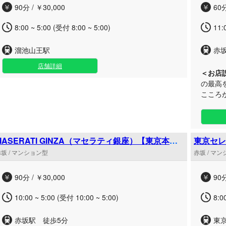
90分 / ￥30,000
60分
8:00 ~ 5:00 (受付 8:00 ~ 5:00)
11:
溜池山王駅
赤
店舗詳細
＜お店
の最高をモットーに
こころがけます アロマエ
級〉 ルックスにこだわり、なにより施術力があるセラ
ピストを
意識し
みくだ
MASERATI GINZA（マセラティ銀座）【東京本
東京セレ
店】赤坂ルーム
坂 / マンション型
赤坂 / マ
90分 / ￥30,000
90分
10:00 ~ 5:00 (受付 10:00 ~ 5:00)
8:0
赤坂駅 徒歩5分
東京