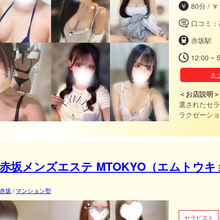
80分 / ￥
口コミ：
赤坂駅
12:00 ~ 
ネ
＜お店説明＞
選されたセラ
ラクゼーションをご
らアクセス可
赤坂メンズエステ MTOKYO（エムトウキ
赤坂
/
マンション型
セラピスト