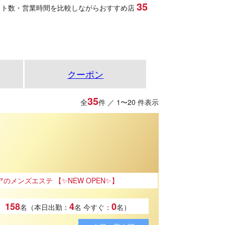
35
スト数・営業時間を比較しながらおすすめ店
クーポン
35
全
件 ／ 1〜20 件表示
✨NEW OPEN✨】
158
4
0
名（本日出勤：
名
今すぐ：
名）