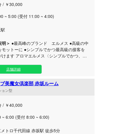
 / ￥30,000
00 ~ 5:00 (受付 11:00 ~ 4:00)
坂駅
説明＞
●最高峰のブランド エルメス ●高級の中
 ●シンプルでかつ最高級の接客を
ルメス〈シンプルでかつ、高
厳選した精鋭を集めたお店です かつ、高級を
店舗詳細
たこだわりのあるセラピストとの空間をお楽し
さいませ
ブ美魔女倶楽部 赤坂ルーム
ンション型
 / ￥40,000
0 ~ 6:00 (受付 8:00 ~ 6:00)
メトロ千代田線 赤坂駅 徒歩5分