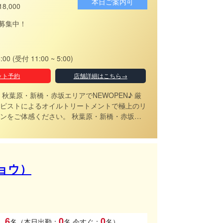
本日ご案内可
18,000
募集中！
5:00 (受付 11:00 ~ 5:00)
ット予約
店舗詳細はこちら→
秋葉原・新橋・赤坂エリアでNEWOPEN♪ 厳
ピストによるオイルトリートメントで極上のリ
体感ください。 秋葉原・新橋・赤坂か
能な完全個室メンズエステです。
ョウ）
6
0
0
名（本日出勤：
名
今すぐ：
名）