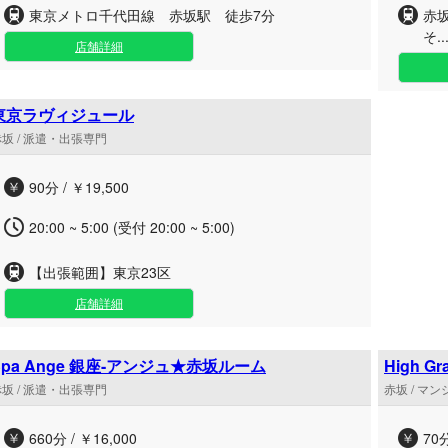
東京メトロ千代田線 赤坂駅 徒歩7分
赤
そ..
店舗詳細
東京ラヴィジュール
坂 / 派遣・出張専門
90分 / ￥19,500
20:00 ~ 5:00 (受付 20:00 ~ 5:00)
【出張範囲】東京23区
店舗詳細
Spa Ange 銀座-アンジュ★赤坂ルーム
High 
ム
坂 / 派遣・出張専門
赤坂 / マ
660分 / ￥16,000
70分