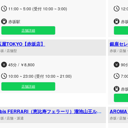
11:00 ~ 5:00 (受付 10:00 ~ 3:00)
12:
赤坂駅
赤
店舗詳細
玉屋TOKYO【赤坂店】
銀座セレ
坂 / 店舗型
赤坂 / 店
45分 / ￥8,800
90分
10:00 ~ 23:00 (受付 10:00 ~ 21:00)
7:0
店舗詳細
赤
ebis FERRARI（恵比寿フェラーリ）溜池山王ルー
AROM
ム
坂 / 店舗・派遣
赤坂 / 店