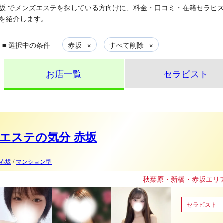
坂
でメンズエステを探している方向けに、料金・口コミ・在籍セラピ
を紹介します。
▪
×
×
選択中の条件
赤坂
すべて削除
お店一覧
セラピスト
エステの気分 赤坂
赤坂
/
マンション型
秋葉原・新橋・赤坂エリアのメンズエステ 【
セラピスト