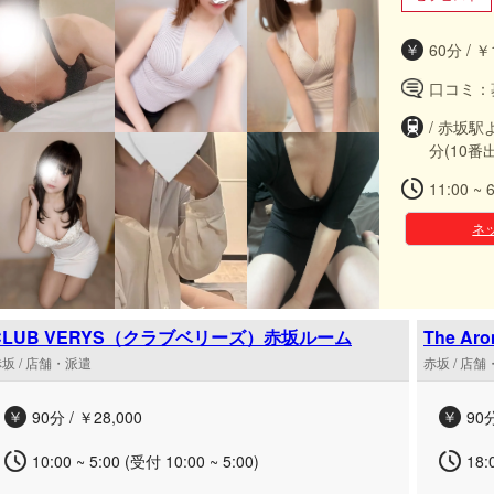
60分 / ￥
口コミ：
/ 赤坂駅
分(10番
11:00 ~ 
ネ
CLUB VERYS（クラブベリーズ）赤坂ルーム
The 
坂 / 店舗・派遣
赤坂 / 店
90分 / ￥28,000
90分
10:00 ~ 5:00 (受付 10:00 ~ 5:00)
18: