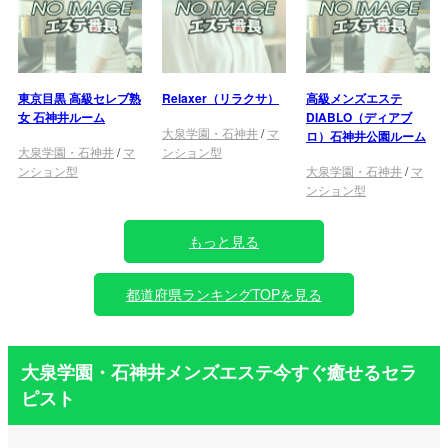
東京目黒 高級セレブ熟
Relaxer（リラクサ）
高級メンズエステ
女 石神井ルーム
DIABLO（ディアブ
大泉学園・石神井
/
マ
ロ）石神井公園ルーム
大泉学園・石神井
/
マ
ンション型
ンション型
大泉学園・石神井
/
マ
ンション型
もっと見る
都道府県ランキングTOPを見る
大泉学園・石神井メンズエステ今すぐ癒せるセラ
ピスト