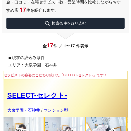
金・口コミ・在籍セラピスト数・営業時間を比較しながらおす
17
すめ店
件を紹介します。
検索条件を絞り込む
17
全
件 ／ 1〜17 件表示
▪
現在の絞込み条件
エリア：大泉学園・石神井
だわり抜いた「SELECT-セレクト-」です！
SELECT-セレクト-
大泉学園・石神井
/
マンション型