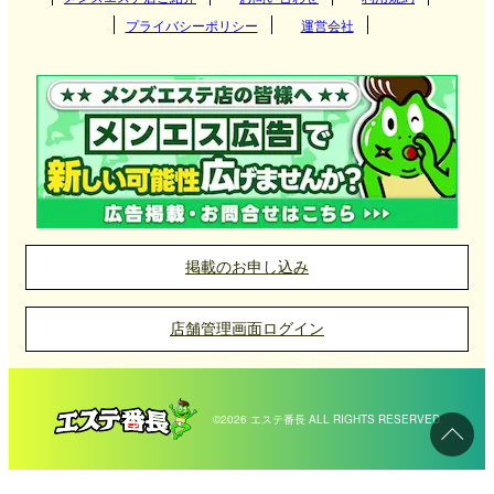
つくば
べて落ち着いた雰囲気が特徴で、日々のストレスを
プライバシーポリシー
運営会社
解消するための癒しの空間として利用されていま
埼玉県
東海
栃木県
筑西
大阪府
京都府
高崎
す。地元住民だけでなく、都心から訪れる人々にも
北海道・東北
東京都
人気があります。
守谷
兵庫県
滋賀県
伊勢崎
愛知県
岐阜県
宇都宮
神栖
九州・沖縄
神奈川県
奈良県
和歌山県
太田
三重県
静岡県
那須塩原
北海道
岩手県
新宿
取手
前橋
中国
千葉県
栃木・佐野・足利
宮城県
山形県
吉祥寺
大泉学園メンズエステ店の選び方
福岡県
大分県
横浜
掲載のお申し込み
土浦
館林
小山
北陸・甲信越
大泉学園のメンズエステは、緑に囲まれたエリアと
埼玉県
秋田県
青森県
府中
長崎県
宮崎県
新横浜
岡山県
広島県
千葉
いう特性を活かし、日常から離れた癒しの時間を提
店舗管理画面ログイン
日立
福島県
町田
四国
熊本県
鹿児島県
川崎
山口県
鳥取県
松戸
供してくれます。静かな住宅街の中に店舗が点在し
石川県
富山県
大宮
ているため、周囲の雑音を気にせずゆったりと施術
水戸
中野
沖縄県
佐賀県
伊勢佐木長者町
島根県
柏
福井県
新潟県
浦和
愛媛県
香川県
©2026 エステ番長 ALL RIGHTS RESERVED
を受けることができます。
古河
池袋
武蔵小杉
船橋
長野県
山梨県
越谷
高知県
徳島県
多くの店舗がマンション型で、清潔感とプライバシ