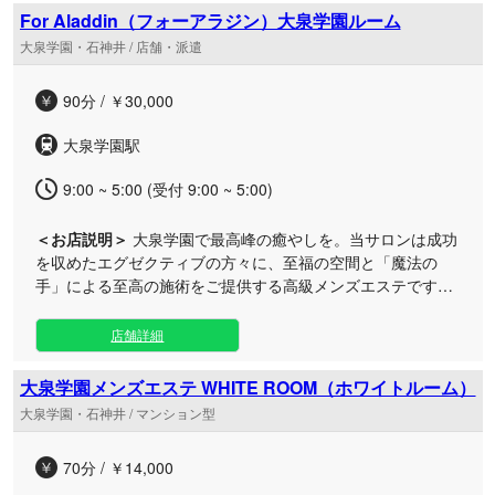
とのないプライベートな時間を大切にし、セラピストが丁寧
For Aladdin（フォーアラジン）大泉学園ルーム
なおもてなしと確かな技術で、お客様一人ひとりの心と体に
大泉学園・石神井 / 店舗・派遣
寄り添います。 営業時間は12時から深夜まで受け付けており
ますので、お仕事帰りや遅い時間のリフレッシュにも最適で
90分 / ￥30,000
す。 日々のストレスから解放され、至福のひとときを過ごせ
る当サロンへ、ぜひ一度お越しください。皆さまのご予約を
大泉学園駅
心よりお待ちしております。
9:00 ~ 5:00 (受付 9:00 ~ 5:00)
＜お店説明＞
大泉学園で最高峰の癒やしを。当サロンは成功
を収めたエグゼクティブの方々に、至福の空間と「魔法の
手」による至高の施術をご提供する高級メンズエステです。
日々の重圧から解放され、心身ともに満たされる感動のひと
ときをお届けいたします。（116文字） 驚異のリフレッシュ
店舗詳細
を叶える「禁断の魔法の施術」を、いよいよここに解禁いた
します。 洗練された極上のプライベート空間で、経験豊かな
大泉学園メンズエステ WHITE ROOM（ホワイトルーム）
セラピストがお客様の五感を心地よく刺激し、お疲れもスト
大泉学園・石神井 / マンション型
レスも根こそぎリセット。一度体感すれば、その極上のクオ
リティに必ずや心をワシヅカミにされるはずです。 朝9時か
70分 / ￥14,000
ら翌朝5時まで営業しておりますので、お仕事終わりや深夜
のエネルギーチャージなど、ご都合に合わせていつでも贅沢