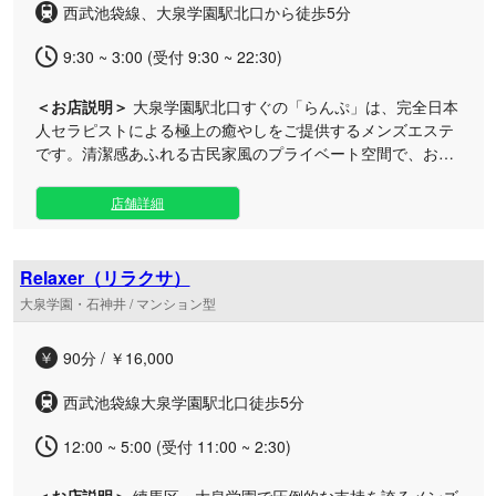
西武池袋線、大泉学園駅北口から徒歩5分
高の贅沢をぜひご体験ください。皆様のご来店を心よりお待
ちしております。
9:30 ~ 3:00 (受付 9:30 ~ 22:30)
＜お店説明＞
大泉学園駅北口すぐの「らんぷ」は、完全日本
人セラピストによる極上の癒やしをご提供するメンズエステ
です。清潔感あふれる古民家風のプライベート空間で、お客
様お一人おひとりに合わせた施術をお届けします。 経験豊か
なセラピストが、その日の体調やストレスレベルを丁寧に把
店舗詳細
握。本格的なボディケア技術を駆使し、お疲れの箇所へ的確
にアプローチするオーダーメイドの施術を行います。心身の
バランスを整え、明日への高いパフォーマンスを維持できる
Relaxer（リラクサ）
よう親身にサポートいたします。 完全予約制の隠れ家サロン
大泉学園・石神井 / マンション型
となっておりますので、メンズエステが初めての方も周囲を
気にせずリラックスしていただけます。日常の喧騒を忘れ、
90分 / ￥16,000
贅沢なリフレッシュタイムを心ゆくまでご堪能ください。皆
様のご来店を心よりお待ちしております。
西武池袋線大泉学園駅北口徒歩5分
12:00 ~ 5:00 (受付 11:00 ~ 2:30)