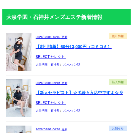
大泉学園・石神井メンズエステ新着情報
割引情報
2026/08/08 15:02
更新
【割引情報】60分13,000円（コミコミ）
SELECT-セレクト-
大泉学園・石神井
/
マンション型
新人情報
2026/08/08 09:01
更新
【新人セラピスト】☆彡続々入店中ですよ☆彡
SELECT-セレクト-
大泉学園・石神井
/
マンション型
お知らせ
2026/08/08 06:01
更新