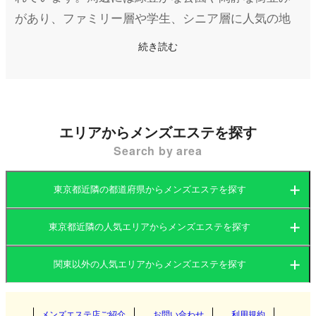
があり、ファミリー層や学生、シニア層に人気の地
域です。また、「大泉学園」という名前は学園都市
続き読む
をイメージさせるものの、実際には駅周辺に商業施
設や飲食店が充実しており、暮らしやすさと利便性
を兼ね備えています。
エリアからメンズエステを探す
そんな大泉学園には、都会の喧騒から離れてリラッ
Search by area
クスできるメンズエステ（メンエス）店が点在して
います。大泉学園駅周辺にはこぢんまりとした個室
東京都近隣の都道府県からメンズエステを探す
型の店舗が多く、マンションの一室を利用したプラ
イベート空間で施術を受けられるお店が主流です。
東京都近隣の人気エリアからメンズエステを探す
茨城県
群馬県
また、派遣型のメンズエステもあり、自宅や宿泊先
関東以外の人気エリアからメンズエステを探す
でのリラックスタイムを楽しむことができます。
茨城県
栃木県
東京都
大泉学園のメンズエステ店は、繁華街のエリアと比
関西
群馬県
神奈川県
メンズエステ店ご紹介
お問い合わせ
千葉県
利用規約