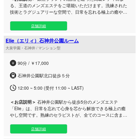
る、王道のメンズエステをご堪能いただけます。洗練された
技術とラグジュアリーな空間で、日常を忘れる極上の癒やし
タイムをお届けする特別なサロンです。（96文字） 当店は
「銀座セレブ 信子」として、ハイクオリティーな施術とおも
店舗詳細
てなしをご提供しております。厳選された最高峰の女性セラ
ピストが、細部まで行き届いた気配りと確かな技術で、心身
Elie（エリィ）石神井公園ルーム
ともに深く解きほぐします。 石神井公園のルームでの施術は
大泉学園・石神井 / マンション型
もちろん、お客様のご指定の場所へ伺う出張サービスにも対
応。朝7時から翌朝5時まで受付を行っておりますので、お仕
90分 / ￥17,000
事前後や深夜のひとときなど、お客様のライフスタイルに合
わせていつでも贅沢なトリートメントをお楽しみいただけま
石神井公園駅北口徒歩５分
す。銀座の王道と呼ぶにふさわしい贅沢なひとときを、ぜひ
心ゆくまでご堪能ください。
12:00 ~ 5:00 (受付 11:00 ~ LAST)
＜お店説明＞
石神井公園駅から徒歩5分のメンズエステ
「Elie」は、日常を忘れて心身を芯から解放できる極上の癒
やし空間です。熟練のセラピストが、全てのコースに含まれ
る贅沢なディープリンパで優しく丁寧にコリをほぐし、至福
のひとときをお届けいたします。 「忙しい毎日の疲れをリセ
店舗詳細
ットしたい」「自分だけの特別な時間を過ごしたい」という