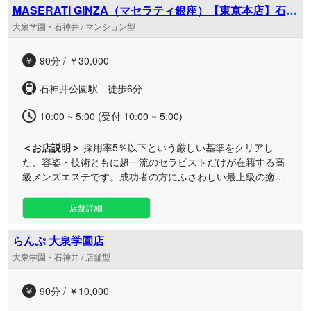
男性のために、朝10時から翌朝5時まで、プライベート感あ
MASERATI GINZA（マセラティ銀座）【東京本店】石神
ふれるルームをご用意して心よりお待ちしております。 当店
井公園ルーム
大泉学園・石神井 / マンション型
こだわりのオイルトリートメントは、ただ流すだけでなく、
お一人おひとりのコンディションに合わせて深くアプロー
90分 / ￥30,000
チ。絶妙な手技で全身の緊張を心地よく解きほぐします。今
なら期間限定の特別割引価格でご利用いただけるチャンスで
石神井公園駅 徒歩6分
す。夜遅くの駆け込みやお仕事帰り、休日のお手入れなど、
どうぞお気軽にお問い合わせください。上質なおもてなしと
10:00 ~ 5:00 (受付 10:00 ~ 5:00)
確かな技術で、あなただけの至高のリラクゼーションをご提
供いたします。
＜お店説明＞
採用率5％以下という厳しい基準をクリアし
た、容姿・技術ともに超一流のセラピストだけが在籍する高
級メンズエステです。成功者の方にふさわしい最上級の癒し
と、洗練された至福のひとときをお約束いたします。 銀座本
店が誇る圧倒的なクオリティを、ここ「石神井公園ルーム」
店舗詳細
でもそのままご堪能いただけます。 当店が何よりもこだわっ
ているのは、徹底的に磨き上げられた施術レベルと、心から
らんぷ 大泉学園店
リラックスしていただける高級感あふれる空間づくりです。
大泉学園・石神井 / 店舗型
デビューまでに厳しい技術向上を重ねたプロフェッショナル
なセラピストたちが、一般のメンズエステでは決して味わえ
90分 / ￥10,000
ないワンランク上の特別なおもてなしをご提供いたします。
東京にいながら日常の喧騒を離れ、心身ともに満たされる最