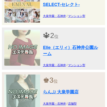
SELECT-セレクト-
大泉学園・石神井
/
マンション型
🔱
2
位
Elie（エリィ）石神井公園ル
ーム
大泉学園・石神井
/
マンション型
♚
3
位
らんぷ 大泉学園店
大泉学園・石神井
/
店舗型