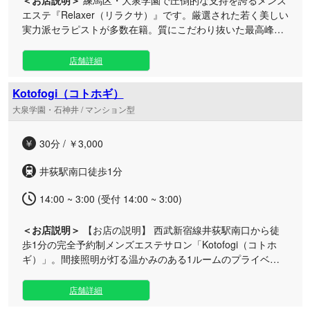
＜お店説明＞
練馬区・大泉学園で圧倒的な支持を誇るメンズ
エステ『Relaxer（リラクサ）』です。厳選された若く美しい
実力派セラピストが多数在籍。質にこだわり抜いた最高峰の
ハンドテクニックで心から満たされる極上の癒しをご提供い
たします。（107文字 *冒頭100文字付近に重要ポイントを凝
店舗詳細
縮） 深夜・早朝の仕事終わりや、日々の疲れをリセットした
い時にも嬉しい【翌朝5時まで営業（受付3時まで）】。いつ
Kotofogi（コトホギ）
でも気軽に極上のトリートメントをご堪能いただけます。 当
大泉学園・石神井 / マンション型
店の自慢は、常に新しい出会いをお届けする「続々とデビュ
ーする期待の新人セラピスト」と、それぞれの魅力を引き出
30分 / ￥3,000
す豊富なメニューです。さらにディープリンパやホイップ、
当店オリジナルの濃密オイル、お好みの衣装チェンジなど、
井荻駅南口徒歩1分
あなただけの特別な時間を演出する各種オプションもご用意
しております。 入会金は無料で、フリー・初指名料もいただ
14:00 ~ 3:00 (受付 14:00 ~ 3:00)
きません。贅沢なプライベート空間で、至福のディープリラ
クゼーションをぜひご体感ください。皆様のご来店を心より
＜お店説明＞
【お店の説明】 西武新宿線井荻駅南口から徒
お待ちしております。
歩1分の完全予約制メンズエステサロン「Kotofogi（コトホ
ギ）」。間接照明が灯る温かみのある1ルームのプライベー
ト空間で、極上の癒やしタイムをお届けいたします。 都会の
喧騒を忘れられる隠れ家のような店内は、日常の疲れをリセ
店舗詳細
ットするのに最適な空間です。他のお客様と顔を合わせるこ