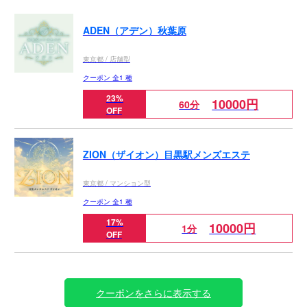
ADEN（アデン）秋葉原
東京都 / 店舗型
クーポン 全1 種
23%
10000円
60分
OFF
ZION（ザイオン）目黒駅メンズエステ
東京都 / マンション型
クーポン 全1 種
17%
10000円
1分
OFF
クーポンをさらに表示する