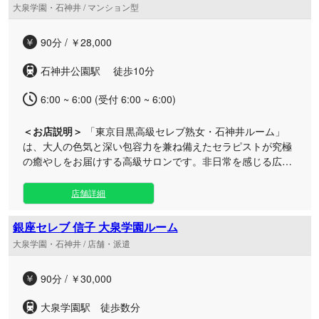
大泉学園・石神井 / マンション型
させてくれる広々としたプライベート空間をご用意しており
ます。恵比寿、銀座、赤坂に続き、石神井公園でも贅沢で安
90分 / ￥28,000
らぎに満ちた非日常のひと時を心ゆくまでお楽しみくださ
い。24時間いつでもお客様のお越しをお待ちしております。
石神井公園駅 徒歩10分
6:00 ~ 6:00 (受付 6:00 ~ 6:00)
＜お店説明＞
「東京目黒高級セレブ熟女・石神井ルーム」
は、大人の色気と深い包容力を兼ね備えたセラピストが究極
の癒やしをお届けする高級サロンです。非日常を感じる広々
とした空間で、贅沢な時間をリーズナブルにご提供します。
礼儀作法や美しい言葉遣い、そして癒やしの雰囲気を徹底し
店舗詳細
た、ずば抜けた才覚をもつ美蝶たちを厳選いたしました。マ
ニュアル通りの業務的な施術ではなく、丁寧なカウンセリン
銀座セレブ 信子 大泉学園ルーム
グでお客様一人ひとりのご要望をしっかりとお聞きし、心と
大泉学園・石神井 / 店舗・派遣
身体を芯から解きほぐす最適なトリートメントを施します。
当店は24時間年中無休で営業しておりますので、いつでもお
90分 / ￥30,000
好きな時に極上の安らぎをお楽しみいただけます。大人の女
性ならではの寛容力に満ちた至福のサービスを、ぜひ自慢の
大泉学園駅 徒歩数分
90分コースで心ゆくまでご堪能ください。