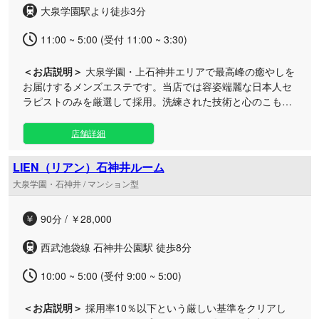
大泉学園駅より徒歩3分
なエスケープをご堪能いただけます。自分への特別なご褒美
として、唯一無二のディープな癒やしをぜひご体感くださ
11:00 ~ 5:00 (受付 11:00 ~ 3:30)
い。
＜お店説明＞
大泉学園・上石神井エリアで最高峰の癒やしを
お届けするメンズエステです。当店では容姿端麗な日本人セ
ラピストのみを厳選して採用。洗練された技術と心のこもっ
たおもてなしで、日常の疲れを深く癒やします。 大泉学園駅
および上石神井駅からアクセスが良く、隠れ家のような上質
店舗詳細
なプライベート空間をご用意しております。深夜・早朝まで
営業（11:00〜翌5:00）しているため、お仕事帰りや遅い時
LIEN（リアン）石神井ルーム
間のご利用にも最適です。 厳選されたスタッフによるワンラ
大泉学園・石神井 / マンション型
ンク上の極上ケアを、ぜひ一度ご体感ください。皆さまのご
来店を心よりお待ちしております。
90分 / ￥28,000
西武池袋線 石神井公園駅 徒歩8分
10:00 ~ 5:00 (受付 9:00 ~ 5:00)
＜お店説明＞
採用率10％以下という厳しい基準をクリアし