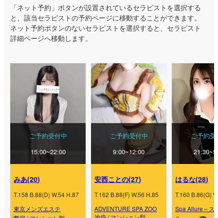
「ネット予約」ボタンが設置されているセラピストを選択する
と、該当セラピストの予約ページに移動することができます。
ネット予約ボタンのないセラピストを選択すると、セラピスト
詳細ページへ移動します。
ご予約受付中
ご予約受付中
ご予約受
15:00~22:00
9:00~12:00
21:30~5
みあ
(
20
)
安西ことの
(
27
)
はるな
(
28
)
T.
158
B.
88
(
D
) W.
54
H.
87
T.
162
B.
88
(
F
) W.
56
H.
85
T.
160
B.
86
(
G
) W
東京メンズエステ
ADVENTURE SPA ZOO
Spa Allure
池袋
/
マンション型
新宿
/
マンション型
ル～