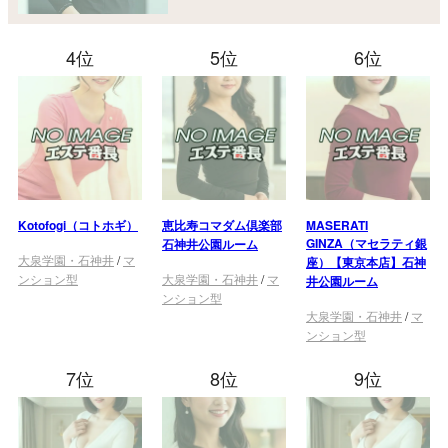
4位
5位
6位
Kotofogi（コトホギ）
恵比寿コマダム倶楽部
MASERATI
GINZA（マセラティ銀
石神井公園ルーム
大泉学園・石神井
/
マ
座）【東京本店】石神
ンション型
大泉学園・石神井
/
マ
井公園ルーム
ンション型
大泉学園・石神井
/
マ
ンション型
7位
8位
9位