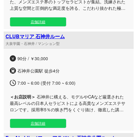
た、メンズエステ界のトップセラピストが集結。洗練された
上質な空間と圧倒的な満足度を誇る、こだわり抜かれた極上
のリラクゼーションタイムをご堪能いただけます。 24時間い
つでもご利用可能で、完全プライベートな「石神井ルーム
店舗詳細
（西武池袋線・石神井公園駅から徒歩8分）」での施術はも
ちろん、東京全域への出張・デリバリーにも柔軟に対応いた
CLUBマリア 石神井ルーム
します。 技術・接客・空間のすべてにおいて妥協のない、完
大泉学園・石神井 / マンション型
成された最高峰のメンズエステ。日々の忙しさを忘れ、心も
身体も満たされる至高のひとときをぜひご体感ください。
90分 / ￥30,000
石神井公園駅 徒歩4分
7:00 ~ 6:00 (受付 7:00 ~ 6:00)
＜お店説明＞
石神井に構える、モデルやCAなど厳選された
最高レベルの日本人セラピストによる高貴なメンズエステサ
ロンです。採用率5％の狭き門をくぐり抜け、徹底した講習
を修めた美女たちが究極の満足感をお約束します。 見た目の
美しさだけでなく、接客、身だしなみ、施術、そして心地よ
店舗詳細
い空間づくりにいたるまで、すべてにおいてハイクオリティ
ーを追求いたしました。あえて顔出しをしない隠れ家的な石