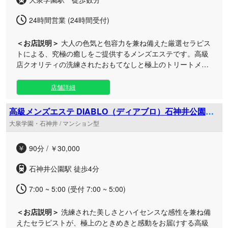
24時間営業 (24時間受付)
＜お店説明＞
大人の色気と包容力を兼ね備えた厳選セラピス
トによる、究極の癒しをご提供するメンズエステです。高級
店クオリティの洗練されたおもてなしと極上のトリートメン
トを、リーズナブルな価格でご堪能いただけます。 上品な言
葉遣いや礼儀作法を徹底した熟練のセラピストたちが、お客
店舗詳細
様の心と身体を優しく包み込みます。マニュアル通りの施術
ではなく、丁寧なカウンセリングでお聞きしたご要望に合わ
高級メンズエステ DIABLO（ディアブロ）石神井公園ル
せ、お一人おひとりに最適なトリートメントを組み立ててお
ーム
大泉学園・石神井 / マンション型
届けいたします。 広々とした高級感あふれる非日常的なプラ
イベート空間で、日々の忙しさを忘れ、安らぎに満ちた贅沢
90分 / ￥30,000
なひと時を心ゆくまでお楽しみください。皆さまのご来店を
心よりお待ちしております。
石神井公園駅 徒歩4分
7:00 ~ 5:00 (受付 7:00 ~ 5:00)
＜お店説明＞
洗練された美しさとハイセンスな感性を兼ね備
えたセラピストが、極上のときめきと感動をお届けする高級