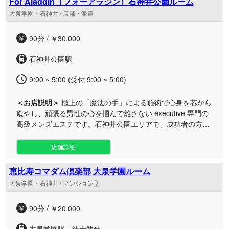
For Aladdin（フォーアラジン）石神井公園ルーム
神井のプライベート空間で、最高峰の技術と洗練されたおも
大泉学園・石神井 / 店舗・派遣
てなしをご堪能いただけます。 普段の忙しさを忘れ、特別で
高貴なひとときをぜひご自身で体感してみてください。一度
90分 / ￥30,000
足を運んでいただければ、他店とは一線を画すレベルの高さ
をきっと実感していただけるはずです。皆さまのご来店を心
石神井公園駅
よりお待ちしております。
9:00 ~ 5:00 (受付 9:00 ~ 5:00)
＜お店説明＞
極上の「魔法の手」による施術で心身を芯から
癒やし、頑張る男性の心を掴んで離さない executive 専門の
高級メンズエステです。石神井公園エリアで、成功者の方々
にふさわしい至福の感動体験をお届けします。（99文字） 早
朝から深夜、翌朝5時まで営業しておりますので、お仕事終
店舗詳細
わりや不規則なスケジュールの合間にも、時間を気にせずい
つでも極上のプライベート空間へお越しいただけます。 日々
恵比寿コマダム倶楽部 大泉学園ルーム
の喧騒を忘れさせる特別な環境をご用意し、洗練されたおも
大泉学園・石神井 / マンション型
てなしの姿勢でお客様をお迎えいたします。当サロンならで
はの「禁断の魔法の施術」がもたらす極上の心地よさと、五
90分 / ￥20,000
感を満たす上質な癒やしの時間をぜひご堪能ください。
大泉学園駅 徒歩数分