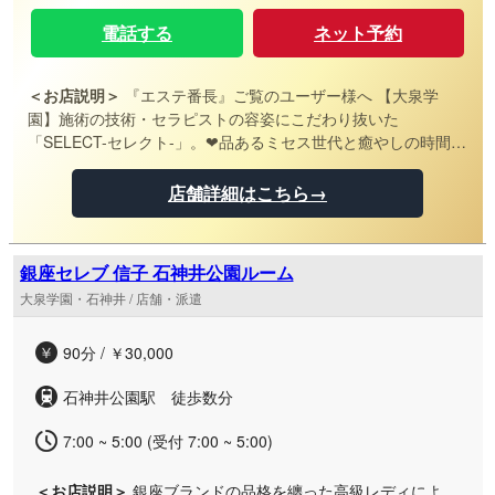
▼大泉学園メンズエステ【EMINAL-エミナル-】▼ お問合
せ： 070-1534-3927 HP：https://www.eminal.tokyo/ -----
電話する
ネット予約
＜お店説明＞
『エステ番長』ご覧のユーザー様へ 【大泉学
園】施術の技術・セラピストの容姿にこだわり抜いた
「SELECT-セレクト-」。❤品あるミセス世代と癒やしの時間を
過ごしたい貴方に！ 大泉学園駅南口にルームを構える
【SELECT-セレクト-】です。 当店は大人の魅力あふれるセラ
店舗詳細はこちら→
ピストさんを揃えており、特に30代～40代前半の女性が中心と
なっています。 制服はまるでCAのような紺色のワンピースで
統一されており、清潔感たっぷり！スタイルもわかりやすい様
銀座セレブ 信子 石神井公園ルーム
な写真にしております。 コースは、最短の60分がディープ・衣
大泉学園・石神井 / 店舗・派遣
装込みのセット価格13,000円となっており、気軽に楽しめま
す。 最長でも120分までの設置というシンプルな料金体系で、
料金も比較的リーズナブルでお財布にも優しいです。 品のある
90分 / ￥30,000
ミセス世代と癒やしの時間を過ごしたい方は是非ご来店下さい
ませ。 ----- ▼大泉学園メンズエステ【SELECT-セレクト-】▼
石神井公園駅 徒歩数分
お問合せ： 070-3277-7667 HP：https://esthe-select.com/ -----
7:00 ~ 5:00 (受付 7:00 ~ 5:00)
＜お店説明＞
銀座ブランドの品格を纏った高級レディによ