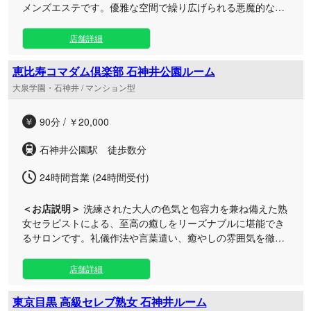
メンズエステです。優雅な空間で繰り広げられる悪魔的なま
でに巧みな施術は、すべての成功者を虜にします。 朝7時か
ら翌朝5時まで営業しており、お忙しい日常の合間や深夜の
店舗詳細
ご褒美としても、いつでも贅沢なひとときをご堪能いただけ
ます。 悪戯を仕掛けるような魅惑的なアプローチと、細部ま
恵比寿コマダム倶楽部 石神井公園ルーム
で行き届いた上質なおもてなし。これまでにない至高の癒や
大泉学園・石神井 / マンション型
しと、五感を刺激する特別な体験をぜひ当店でご体感くださ
い。
90分 / ￥20,000
石神井公園駅 徒歩数分
24時間営業 (24時間受付)
＜お店説明＞
洗練された大人の色気と包容力を兼ね備えた熟
女セラピストによる、至高の癒しをリーズナブルに堪能でき
るサロンです。礼儀作法や言葉遣い、癒やしの雰囲気を徹底
的に重視した厳選スタッフが皆様をお迎えいたします。 流れ
作業のような施術とは一線を画し、心から満足していただけ
店舗詳細
るおもてなしを追求いたしました。事前の丁寧なカウンセリ
ングでお客様一人ひとりのご要望を深くお伺いし、最適なト
東京目黒 高級セレブ熟女 石神井ルーム
リートメントプランをご提案いたします。 日常の喧騒を忘れ