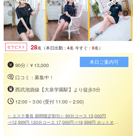
28
セラピスト
名（本日出勤：
4
名
今すぐ：
0
名）
本日ご案内可
90分 / ￥13,000
口コミ：募集中！
西武池袋線【大泉学園駅】より徒歩3分
12:00 ~ 3:00 (受付 11:00 ~ 2:00)
✨ エステ番長 期間限定割引✨ 90分コース 13,000円
⇒12,999円 120分コース 17,000円⇒16,999円 ホットオイ
ル 1,000円⇒無料 ご来店心よりお待ちしております❤️ -----