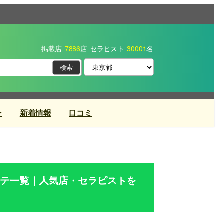
掲載店
7886
店
セラピスト
30001
名
ン
新着情報
口コミ
テ一覧｜人気店・セラピストを