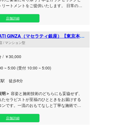
リートメントをご提供いたします。 日常の忙
ら離れてゆったりと癒やされたい大人の方に向
プライベート感を大切にした広々としたお部屋
店舗詳細
意しました。お客様のお悩みや体調に合わせた
施術で、深くお寛ぎいただける安らぎのひとと
届けいたします。アクセスしやすい荻窪駅近く
ATI GINZA（マセラティ銀座）【東京本
ルーム
ムとなっておりますので、お仕事帰りの遅い時
 / マンション型
日のお出かけの合間など、リフレッシュしたい
つでも気軽にお立ち寄りください。スタッフ一
 / ￥30,000
よりお待ちしております。
00 ~ 5:00 (受付 10:00 ~ 5:00)
窪駅 徒歩8分
説明＞
容姿と施術技術のどちらにも妥協せず、
れたセラピストが至福のひとときをお届けする
ロンです。一流のおもてなしと丁寧な施術で、
もに深く満たされる特別な時間をご提供いたし
店舗詳細
フレッシュしたい方にもおすすめの完全個室空