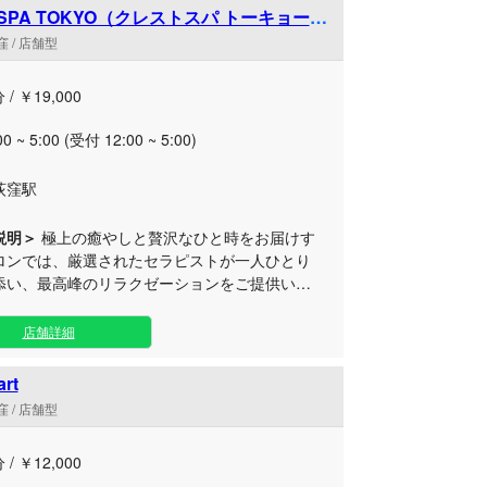
用意。荻窪駅から徒歩圏内という落ち着いたエ
 SPA TOKYO（クレストスパ トーキョー）
佇む荻窪ルームにて、周りを気にせずゆったり
om
 / 店舗型
けます。 おもてなしの心を込めた繊細
ートメントにより、日頃のストレスやコリをじ
 / ￥19,000
とほぐします。休日のお出かけの合間はもちろ
日の締めくくりにも最適です。銀座品質の上質
00 ~ 5:00 (受付 12:00 ~ 5:00)
ビスを、プライベート感あふれる空間でぜひご
ださい。皆様のお越しを心よりお待ちしており
荻窪駅
説明＞
極上の癒やしと贅沢なひと時をお届けす
ロンでは、厳選されたセラピストが一人ひとり
添い、最高峰のリラクゼーションをご提供いた
々の忙し
れてリフレッシュしたい方に最適な、落ち着い
店舗詳細
イベート空間をご用意。心身ともに深いくつろ
じていただける丁寧なおもてなしと、洗練され
art
贅沢な時間を演出いたします。 アクセスしや
 / 店舗型
窪エリアのルームで、お仕事帰りの遅い時間や
けの合間など、ご都合に合わせたリフレッシュ
 / ￥12,000
をお過ごしください。皆様のお越しを心よりお