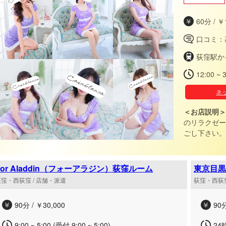
60分 / ￥
口コミ：
荻窪駅か
12:00 ~ 
ネ
＜お店説明＞
のリラクゼー
ごし下さい。
For Aladdin（フォーアラジン）荻窪ルーム
東京目黒
荻窪・西荻窪 / 店舗・派遣
荻窪・西荻窪
90分 / ￥30,000
90分
9:00 ~ 5:00 (受付 9:00 ~ 5:00)
24