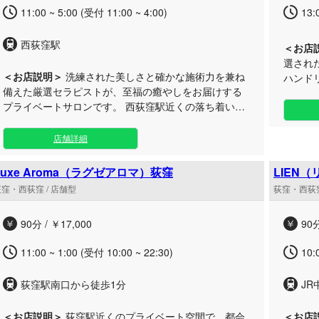
ご都合の良い時間帯にいつでも気軽にお立ち寄りいた
待ちし
11:00 ~ 5:00 (受付 11:00 ~ 4:00)
13:
だけます。西荻窪エリアで心温まる上質なリラクゼー
ションをお探しの方は、ぜひ当店の本格施術をお試し
西荻窪駅
ください。
＜お店
選され
＜お店説明＞
洗練された美しさと確かな施術力を兼ね
ハンド
備えた厳選セラピストが、至福の癒やしをお届けする
ます。 日々のお仕事でお疲れのビジネスマンの方や、
プライベートサロンです。 西荻窪駅近くの落ち着いた
慌ただ
エリアに位置する完全個室のプライベート空間で、
にぴっ
日々のお疲れを深部からじっくりと解きほぐす丁寧な
た。一
店舗詳細
施術をご提供いたします。こだわり抜いた上質なおも
で、心
てなしと高級感あふれる空間の中で、心身ともに満た
お届けいたします。
Luxe Aroma（ラグゼアロマ）荻窪
LIEN
される贅沢な時間をお過ごしいただけます。 静かに疲
リアの
窪・西荻窪 / 店舗型
荻窪・西荻窪
れを癒やしたい大人の方やお仕事帰りの男性にもおす
かけの
すめで、日中のリフレッシュはもちろん、お仕事帰り
ち寄り
90分 / ￥17,000
90分
の遅い時間にも気軽にご利用いただけます。都会の喧
てなし
騒を離れ、特別なひとときを存分にお楽しみくださ
11:00 ~ 1:00 (受付 10:00 ~ 22:30)
10:
い。
荻窪駅南口から徒歩1分
JR
＜お店説明＞
荻窪駅近くのプライベート空間で、都会
＜お店