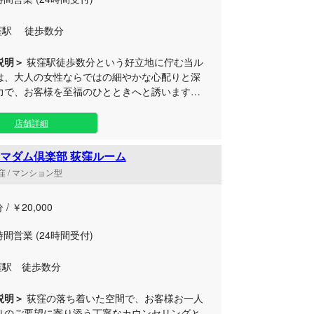
窪駅 徒歩数分
説明＞
荻窪駅徒歩数分という好立地に佇む当ル
は、大人の女性ならではの細やかな心配りと深
力で、お客様を至福のひとときへと誘います。
に満ちた洗練されたおもてなしで、心も身体も
る特別な体験をお届けいたします。 日々のお
店舗詳細
日常でお疲れのビジネスマンの方や、誰にも邪
ず穏やかにリフレッシュしたい方に最適です。
恵比寿コマダム倶楽部 荻窪ルーム
いた完全個室の隠れ家空間にて、丁寧なもみほ
 / マンション型
ボディケアを施し、お体のコリと疲労をしっか
クセスに優れた荻窪エリアのプラ
 / ￥20,000
ト空間として、お仕事帰りやご都合の良いお時
分転換にぜひご利用ください。洗練された上質
時間営業 (24時間受付)
と極上の寛ぎを用意して、皆様のお越しを心よ
ちしております。
窪駅 徒歩数分
説明＞
荻窪の落ち着いた空間で、お客様お一人
りのご要望に寄り添う丁寧なカウンセリングと