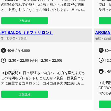
の喧騒を忘れて心身ともに深く満たされる濃密な施術
では、
と、上質なおもてなしをお届けいたします。 日々の忙
洗練さ
しさから解放されたい大人の方に向けて、落ち着いた
のプライ
雰囲気の個室をご用意いたしました。独自の技術を惜
るビジ
店舗詳細
しみなく注ぎ込む丁寧な施術は、身体の深部からコリ
方へ向
や疲れをほぐし、極上の寛ぎをもたらします。お仕事
室の快
GIFT SALON（ギフトサロン）
AROM
帰りや休日のお出かけの合間など、リフレッシュした
寧なも
窪・西荻窪 / 店舗型
荻窪・西荻窪
いタイミングで気軽にお立ち寄りいただけます。都会
コリや
の有名サロンにも劣らない本格的な癒やしのひととき
けいたします。 アクセス
40分 / ￥4,000
80分
を、ぜひご体験ください。
たお部
の合間
12:30 ~ 22:00 (受付 12:30 ~ 22:00)
12:
にも対
ルで上
JR
＜お店説明＞
日々頑張るご自身へ、心身を満たす癒や
しの時間をプレゼントしませんか？荻窪・西荻窪エリ
＜お店
アに位置する当サロンは、自分自身を大切に慈しみ、
CRO
本来の優しさを取り戻すための特別なリラクゼーショ
間で心
ンをお届けします。 静かに癒やされたい大人の方や、
店舗詳細
性オイ
お仕事帰りのリフレッシュを求める方へ向けて、ほっ
ど、多
と心から寛げる温かなプライベート空間をご用意いた
します。 落ち着いたひとときを過ごしたい大
しました。お客様お一人おひとりの疲れに寄り添い、