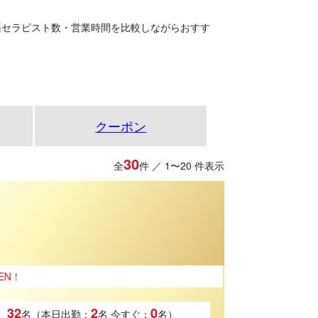
籍セラピスト数・営業時間を比較しながらおすす
クーポン
30
全
件 ／ 1〜20 件表示
32
2
0
名（本日出勤：
名
今すぐ：
名）