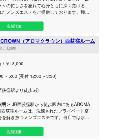
日々の忙しさを忘れて心身ともに深く寛げる、
れたメンズエステをご提供しております。極上
ベートタイムをお過ごしください。 毎日頑張
ネスマンや落ち着いた時間を過ごしたい大人の
店舗詳細
けて、周りを気にせずリラックスできる完全個
適な空間をご用意しました。当サロン自慢の丁
A CROWN（アロマクラウン）西荻窪ルーム
みほぐしやボディケア施術により、お体全体の
 / 店舗型
疲れをじんわりとほぐし、至福の癒やしをお届
抜群な荻窪エリアの落ち着い
 / ￥18,000
屋は、お仕事帰りの遅い時間や休日のお出かけ
にも気軽にお立ち寄りいただけます。出張利用
00 ~ 5:00 (受付 12:00 ~ 3:30)
応しておりますので、お客様のお好きなスタイ
質なおもてなしを心ゆくまでご堪能ください。
西荻窪駅より徒歩5分
説明＞
JR西荻窪駅から徒歩圏内にあるAROMA
WN西荻窪ルームは、洗練されたプライベート空
身を解き放つメンズエステです。当店では水溶
ルや温かいホットオイル、心地よいホイップな
彩な施術で日常のストレスや疲労を丁寧にほぐ
店舗詳細
人の方や