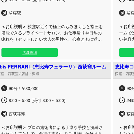
荻窪駅
荻
＜お店説明＞
荻窪駅近くで極上のもみほぐしと指圧を
＜お店
堪能できるプライベートサロン。お仕事帰りや日常の
ームで
疲れをリセットしたい大人の男性へ、心身ともに満た
い包容
される最高の癒やしをお届けいたします。 落ち着いた
寛容さ
静かな空間で、熟練のセラピストが一人ひとりの体調
解放され
店舗詳細
に合わせて力加減を調整し、じっくりと深くコリをほ
仕事や
ぐします。他人の目を気にせず自分だけの贅沢なひと
魔され
ebis FERRARI（恵比寿フェラーリ）西荻窪ルーム
ときを過ごせるのが魅力です。 お仕事帰りの遅い時間
落ち着
荻窪・西荻窪 / 店舗・派遣
荻窪・西荻窪
や、気分転換したいタイミングにもご利用いただけま
ぐしや
す。荻窪・西荻窪エリアで特別なリフレッシュをご体
りと和らげます。 ア
90分 / ￥30,000
90分
感ください。
イベー
間の気
8:00 ~ 5:00 (受付 8:00 ~ 5:00)
24
な時間
りお待
西荻窪駅
荻
＜お店説明＞
プロの施術者による丁寧な手技と洗練さ
＜お店
れたおもてなしで、至福の癒やしをご堪能いただけま
おひと