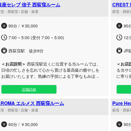
に上質な癒やしを求める方に最適なプライベート空間
間をご
銀座セレブ 信子 西荻窪ルーム
CREST
をご用意。周囲を気にせず過ごせる落ち着いた個室環
リアに
荻窪 ro
荻窪・西荻窪 / 店舗・派遣
荻窪・西荻窪
境で、お疲れをすみずみまで解きほぐすこだわりの施
とお寛ぎいただ
術をご堪能いただけます。アクセスしやすい荻窪エリ
なトリ
90分 / ￥30,000
90分
アのルームなら、休日のお出かけついでやお仕事帰り
っくり
の時間帯にも気軽にお立ち寄りいただけます。細部ま
ん、一
7:00 ~ 5:00 (受付 7:00 ~ 5:00)
12:
でこだわり抜いた極上の空間で、日常を忘れる幸せな
なサー
ひとときをお過ごしください。
堪能く
西荻窪駅 徒歩9分
JR
ます。
＜お店説明＞
西荻窪駅近くに位置する当ルームでは、
＜お店
日頃の忙しさを忘れて心から寛げる最高級の癒やしを
る当サ
お届けいたします。熟練の手技による丁寧なもみほぐ
に寄り
しと指圧で、お体全体の疲れやコリをじんわりと深く
します。 お仕事帰りのビジネスマンの方や日
解きほぐす至福の体験をご堪能ください。 当店は、静
さを忘
店舗詳細
かな時間を大切にしたい大人の方やお仕事帰りのビジ
たプラ
ネスマンの方に最適な、落ち着いたプライベート空間
ぎを感
AROMA エルメス 西荻窪ルーム
Pure He
をご用意しております。周囲を気にせず過ごせるプラ
た施術で
荻窪・西荻窪 / 店舗・派遣
荻窪・西荻窪
イベート感あふれるお部屋で、心身ともに満たされる
すい荻
丁寧なおもてなしをご提供。お仕事終わりの夜のひと
お出か
60分 / ￥30,000
90分
回りや、休日のお出かけの合間のリフレッシュなど、
タイム