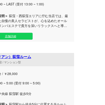
ております。
00 ~ LAST (受付 13:00 ~ 1:00)
説明＞
荻窪・西荻窪エリアに佇む当店では、厳
た自慢の美人セラピストが、心を込めたオール
リンパエステで貴方を深いリラックスへと導き
しい日常を離れて静かに癒やされたい大人の方
店舗詳細
たりのプライベートな空間をご用意いたしまし
人ひとりの体調やお好みに合わせた丁寧な施術
身ともに緊張をほどき、極上の癒やしタイムを
 アクセスしやすい荻窪・西荻窪エ
（リアン）荻窪ルーム
隠れ家ルームで、お仕事帰りの遅い時間やお出
 / マンション型
合間のリフレッシュとして、ぜひお気軽にお立
ください。スタッフ一同、心安らぐ時間とおも
 / ￥28,000
でお待ちしております。
00 ~ 5:00 (受付 9:00 ~ 5:00)
中央線 荻窪駅 徒歩5分
説明＞
荻窪駅から徒歩5分に位置する当ルーム