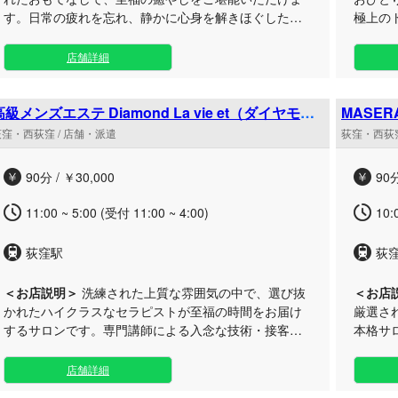
す。日常の疲れを忘れ、静かに心身を解きほぐしたい
極上のト
大人の方へ、最高峰のリフレッシュタイムをお届けし
しさか
ます。 当サロンでは、礼儀作法や所作まで磨き上げら
けて、
店舗詳細
れたセラピストが、お客様お一人おひとりに寄り添
をご用
い、丁寧なもみほぐしやボディケアを行います。西荻
最適な
窪駅からのアクセスもしやすい静かなエリアのルーム
きをお
高級メンズエステ Diamond La vie et（ダイヤモン
MASER
ドラヴィエ）荻窪ルーム
にて、周囲を気にせず過ごせる落ち着いたプライベー
店】荻窪
のルー
荻窪・西荻窪 / 店舗・派遣
荻窪・西荻窪
ト空間をご用意いたしました。 お仕事帰りの遅い時間
間や休
や休日のお出かけの合間など、スキマ時間のリフレッ
時にい
90分 / ￥30,000
90分
シュにも最適です。心から寛げる上質な空間と卓越し
同、心
た技術で、日頃のコリや疲労をじっくりと癒やす特別
11:00 ~ 5:00 (受付 11:00 ~ 4:00)
10:
なひとときをお過ごしください。
荻窪駅
荻
＜お店説明＞
洗練された上質な雰囲気の中で、選び抜
＜お店
かれたハイクラスなセラピストが至福の時間をお届け
厳選さ
するサロンです。専門講師による入念な技術・接客講
本格サ
習を重ねた女性たちが、心温まる丁寧なおもてなしで
心身と
最高峰のリラクゼーションをご提供いたします。 日々
ます。 静かに疲れを癒やしたい大人の方や、お仕事帰
店舗詳細
お忙しく過ごされている大人のお客様や、お仕事帰り
りにリ