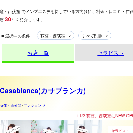
窪・西荻窪
でメンズエステを探している方向けに、料金・口コミ・在
30
店
件を紹介します。
▪
×
×
選択中の条件
荻窪・西荻窪
すべて削除
お店一覧
セラピスト
Casablanca(カサブランカ)
荻窪・西荻窪
/
マンション型
11/2 荻窪、西荻窪にNEW OPEN！
セラピスト