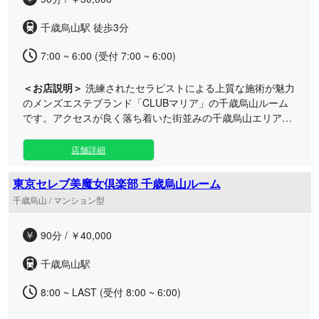
時間をお楽しみください。
千歳烏山駅 徒歩3分
7:00 ~ 6:00 (受付 7:00 ~ 6:00)
＜お店説明＞
洗練されたセラピストによる上質な施術が魅力
のメンズエステブランド「CLUBマリア」の千歳烏山ルーム
です。アクセスが良く落ち着いた街並みの千歳烏山エリア
で、心から癒やされる至福のひとときをお届けします。 完全
個室のプライベートな空間は、都会の喧騒を忘れさせてくれ
店舗詳細
る贅沢な隠れ家。ブランドが誇る最高峰のおもてなしの心
と、細やかな気配りで行き届いたアロマトリートメントが、
東京セレブ美魔女倶楽部 千歳烏山ルーム
日々の疲れやストレスを深く優しく解きほぐします。千歳烏
千歳烏山 / マンション型
山ならではの通いやすさと心地よさの中で、他では味わえな
い特別で濃厚なリフレッシュタイムをご堪能ください。
90分 / ￥40,000
千歳烏山駅
8:00 ~ LAST (受付 8:00 ~ 6:00)