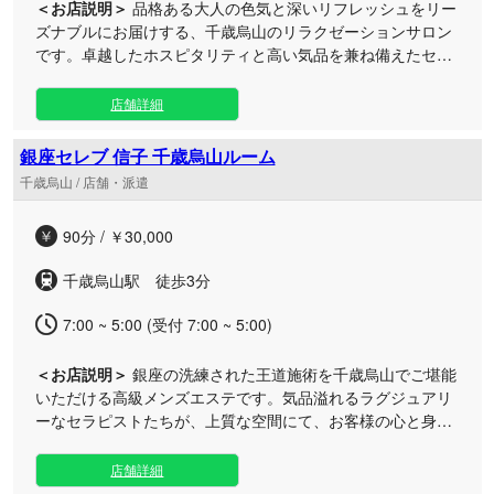
＜お店説明＞
品格ある大人の色気と深いリフレッシュをリー
ズナブルにお届けする、千歳烏山のリラクゼーションサロン
です。卓越したホスピタリティと高い気品を兼ね備えたセラ
ピスト陣が、贅沢なひとときを演出いたします。 事前のカウ
ンセリングでお客様のご要望を細やかに汲み取り、お疲れの
店舗詳細
箇所へ的確にアプローチする最適なトリートメントを施しま
す。京王線沿線でのお出かけやビジネスの合間に、開放感あ
銀座セレブ 信子 千歳烏山ルーム
ふれる非日常の洗練されたルームで、心ゆくまで安らぎに満
千歳烏山 / 店舗・派遣
ちた時間をご堪能ください。
90分 / ￥30,000
千歳烏山駅 徒歩3分
7:00 ~ 5:00 (受付 7:00 ~ 5:00)
＜お店説明＞
銀座の洗練された王道施術を千歳烏山でご堪能
いただける高級メンズエステです。気品溢れるラグジュアリ
ーなセラピストたちが、上質な空間にて、お客様の心と身体
を優雅に解きほぐす極上のひとときをお届けします。 落ち着
きのある千歳烏山エリアで、都会の喧騒から離れた特別感の
店舗詳細
あるプライベート空間をご用意いたしました。おもてなしの