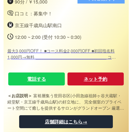
90分 / ￥15,000
口コミ：募集中！
京王線千歳烏山駅南口
12:00 ~ 2:00 (受付 10:30 ~ 0:30)
最大3,000円OFF！ ■コース料金2,000円OFF ■初回指名料
1,000円→無料 ______________________________ コー
ス料金 ★90分17,000円→15,000円★ ★120分21,000円
→19,000円★ でのご案内です！
電話する
ネット予約
＜お店説明＞
富裕層集う世田谷区(小田急線祖師ヶ谷大蔵駅・
経堂駅・京王線千歳烏山駅)の好立地に、 完全個室のプライベ
ート空間にて癒しを提供するサロンがグランドオープン 厳選さ
れた日本人の容姿端麗セラピストが、あなたの疲れ・ストレ
ス・慌ただしい日常から解き放つ施術を行います お時間許す限
店舗詳細はこちら→
り素敵なお時間をお過ごし下さい お客様にとって最高の至福空