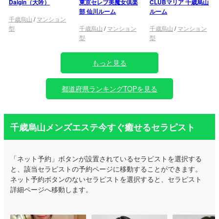
Daigin（大吟）
東京セレブ美魔女倶楽
CLUBマリア 千歳烏山
部 仙川ルーム
ルーム
千歳烏山
/
マンション
型
千歳烏山
/
マンション
千歳烏山
/
マンション
型
型
もっと見る
都道府県ランキングTOPを見る
千歳烏山メンズエステ今すぐ癒せるセラピスト
「ネット予約」ボタンが設置されているセラピストを選択する
と、該当セラピストの予約ページに移動することができます。
ネット予約ボタンのないセラピストを選択すると、セラピスト
詳細ページへ移動します。