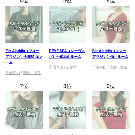
4位
5位
6位
For Aladdin（フォー
REVE SPA（レーヴス
For Aladdin（フォー
アラジン）千歳烏山ル
パ）千歳烏山ルーム
アラジン）仙川ルーム
ーム
千歳烏山
/
店舗型
千歳烏山
/
店舗・派遣
千歳烏山
/
店舗・派遣
7位
8位
9位