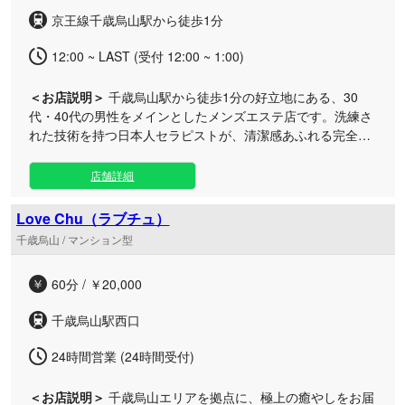
京王線千歳烏山駅から徒歩1分
12:00 ~ LAST (受付 12:00 ~ 1:00)
＜お店説明＞
千歳烏山駅から徒歩1分の好立地にある、30
代・40代の男性をメインとしたメンズエステ店です。洗練さ
れた技術を持つ日本人セラピストが、清潔感あふれる完全個
室のプライベート空間で至高の癒やしを提供いたします。 周
辺エリアの喧騒を忘れさせてくれる穏やかなルームで、日常
店舗詳細
の疲れを心身ともにリフレッシュしていただけます。細やか
なおもてなしと丁寧な施術で、お客様一人ひとりに寄り添う
Love Chu（ラブチュ）
特別なひとときをお約束いたします。仕事帰りやお出かけの
千歳烏山 / マンション型
際にも、ぜひお気軽にお立ち寄りください。
60分 / ￥20,000
千歳烏山駅西口
24時間営業 (24時間受付)
＜お店説明＞
千歳烏山エリアを拠点に、極上の癒やしをお届