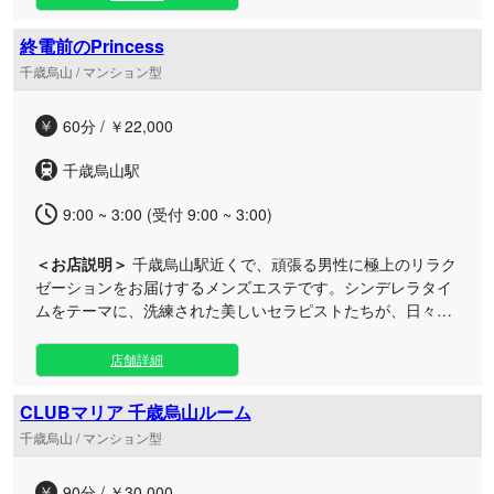
ートなルームは、喧騒を忘れさせてくれる穏やかな空間。細
やかなおもてなしと丁寧なアプローチにより、心身の緊張を
終電前のPrincess
ゆっくりと解きほぐします。あなただけの特別な隠れ家で、
千歳烏山 / マンション型
五感が満たされる至福のトリートメントをご堪能ください。
60分 / ￥22,000
千歳烏山駅
9:00 ~ 3:00 (受付 9:00 ~ 3:00)
＜お店説明＞
千歳烏山駅近くで、頑張る男性に極上のリラク
ゼーションをお届けするメンズエステです。シンデレラタイ
ムをテーマに、洗練された美しいセラピストたちが、日々の
疲れをリセットする特別なひと時を演出します。 お仕事帰り
にふらっと立ち寄りやすい好立地で、終電前の限られた時間
店舗詳細
でも最高のリフレッシュをご体感いただけます。こだわり抜
いたディープリンパケアや仰向けでの丁寧な施術など、お客
CLUBマリア 千歳烏山ルーム
様の身体と心に寄り添うおもてなしが魅力。まるで物語のプ
千歳烏山 / マンション型
リンセスに囲まれているかのような贅沢なプライベート空間
で、日常の喧騒を忘れ、心ゆくまで深く満たされる癒やしの
90分 / ￥30,000