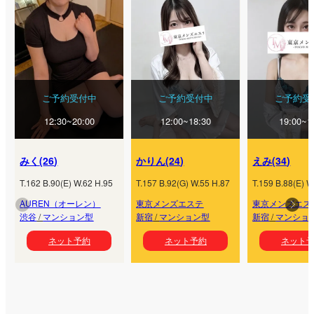
ご予約受付中
ご予約受付中
ご予約受
12:30~20:00
12:00~18:30
19:00~1
みく
(
26
)
かりん
(
24
)
えみ
(
34
)
T.
162
B.
90
(
E
) W.
62
H.
95
T.
157
B.
92
(
G
) W.
55
H.
87
T.
159
B.
88
(
E
) W
AUREN（オーレン）
東京メンズエステ
東京メンズエス
渋谷
/
マンション型
新宿
/
マンション型
新宿
/
マンショ
ネット予約
ネット予約
ネット