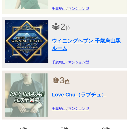
千歳烏山
/
マンション型
🔱
2
位
ウイニングヘブン 千歳烏山駅
ルーム
千歳烏山
/
マンション型
♚
3
位
Love Chu（ラブチュ）
千歳烏山
/
マンション型