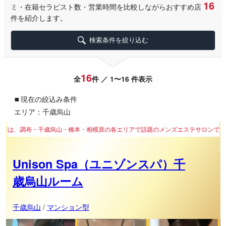
16
ミ・在籍セラピスト数・営業時間を比較しながらおすすめ店
件を紹介します。
検索条件を絞り込む
16
全
件 ／ 1〜16 件表示
▪
現在の絞込み条件
エリア：千歳烏山
山・橋本・相模原の各エリアで話題のメンズエステサロンです。
Unison Spa（ユニゾンスパ）千
歳烏山ルーム
千歳烏山
/
マンション型