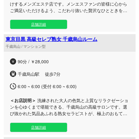
けするメンズエステ店です。メンエスファンの皆様に心から
ご満足いただけるよう、こだわり抜いた贅沢なひとときをご
提供。出張サービスにも幅広く対応しております。 落ち着い
た街並みが魅力の千歳烏山周辺でのご利用はもちろん、ご自
店舗詳細
宅やご宿泊先など、お客様のプライベートな空間へもセラピ
ストが確かな技術と心を込めたおもてなしをお届けに上がり
東京目黒 高級セレブ熟女 千歳烏山ルーム
ます。日々の喧騒から離れ、心身ともに深く満たされる特別
千歳烏山 / マンション型
なリフレッシュタイムをぜひご堪能ください。
90分 / ￥28,000
千歳烏山駅 徒歩7分
6:00 ~ 6:00 (受付 6:00 ~ 6:00)
＜お店説明＞
洗練された大人の色気と上質なリラクゼーショ
ンを心ゆくまで堪能できる、千歳烏山の高級サロンです。選
び抜かれた気品あふれる熟女セラピストが、極上のおもてな
しと丁寧な施術で日々の疲れを優しく包み込みます。 京王線
沿線からのアクセスも良好なプライベート感溢れるルーム
店舗詳細
は、日常の喧騒を忘れさせてくれる非日常の安らぎ空間。お