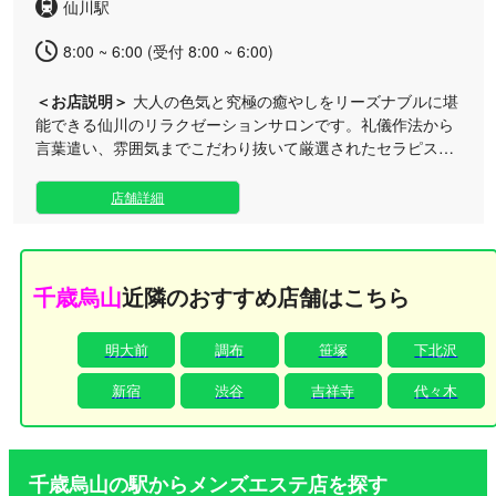
仙川駅
8:00 ~ 6:00 (受付 8:00 ~ 6:00)
＜お店説明＞
大人の色気と究極の癒やしをリーズナブルに堪
能できる仙川のリラクゼーションサロンです。礼儀作法から
言葉遣い、雰囲気までこだわり抜いて厳選されたセラピスト
が、丁寧なカウンセリングでお客様に寄り添います。 広々と
した非日常のルーム空間は、日々の忙しさを忘れさせてくれ
店舗詳細
る安らぎの場所。業務的な流れ作業ではない、おもてなしの
心を徹底した最適なトリートメントにより、心身ともに深く
ときほぐされる特別な時間をお過ごしいただけます。お好み
の加減やご要望も、どうぞお気軽にお聞かせください。
千歳烏山
近隣のおすすめ店舗はこちら
明大前
調布
笹塚
下北沢
新宿
渋谷
吉祥寺
代々木
千歳烏山の駅からメンズエステ店を探す