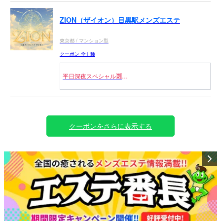
ZION（ザイオン）目黒駅メンズエステ
東京都 / マンション型
クーポン 全1 種
平日深夜スペシャル🈹
2時以降の来店
￣￣￣￣￣￣￣￣￣￣￣
【コース料金3000円OFF】
80分/14000円 ⇒ 11000円
クーポンをさらに表示する
90分/16000円 ⇒ 13000円
100分/18000円 ⇒ 15000円
120分/22000円 ⇒ 19000円
※割引併用不可