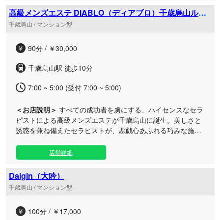
心を大切にする高級レディたちが、細やかな心配りと磨き抜
高級メンズエステ DIABLO（ディアブロ）千歳烏山ルー
かれた手技で、至高のリラクゼーションへと誘います。贅沢
ム
千歳烏山 / マンション型
な空間と一流の技術が織りなす、ここでしか味わえない格別
な癒やしを心ゆくまでお楽しみください。
90分 / ￥30,000
千歳烏山駅 徒歩10分
7:00 ~ 5:00 (受付 7:00 ~ 5:00)
＜お店説明＞
すべての成功者を虜にする、ハイセンスなセラ
ピストによる高級メンズエステが千歳烏山に誕生。美しさと
誘惑を兼ね備えたセラピストが、悪戯心あふれる巧みな施術
で、未だかつてない悪魔的な感動をお届けいたします。 優雅
で洗練された空間は、日常の喧騒を離れて極上のときめきに
店舗詳細
浸るのにふさわしい特別な場所です。選び抜かれたセラピス
トたちによる極上のホスピタリティと、感性を刺激する至高
Daigin（大吟）
のトリートメントを心ゆくまでご堪能ください。一度体感す
千歳烏山 / マンション型
れば深く心に刻まれる、至福の癒やしをお約束いたします。
100分 / ￥17,000