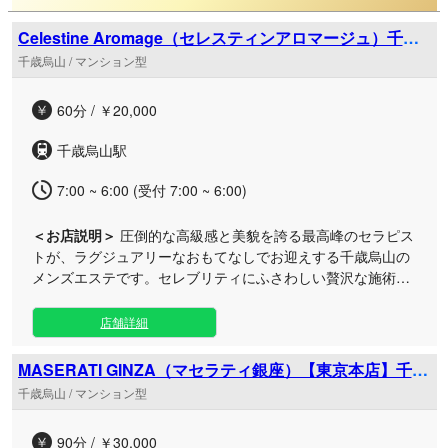
間として、最高のサービスを提供できるようスタッフ一同精進
していきます
Celestine Aromage（セレスティンアロマージュ）千歳
烏山
千歳烏山 / マンション型
60分 / ￥20,000
千歳烏山駅
7:00 ~ 6:00 (受付 7:00 ~ 6:00)
＜お店説明＞
圧倒的な高級感と美貌を誇る最高峰のセラピス
トが、ラグジュアリーなおもてなしでお迎えする千歳烏山の
メンズエステです。セレブリティにふさわしい贅沢な施術に
より、他では味わえない真の癒やしをお届けいたします。 モ
ダンで洗練された京王線沿線の街並みに溶け込む、プライベ
店舗詳細
ート感に満ちた贅沢な空間を演出。選ばれたセラピストたち
による極上のトリートメントが、日々の忙しさからあなたを
MASERATI GINZA（マセラティ銀座）【東京本店】千歳
解放し、心身の奥深くまで最上級の安らぎで満たします。五
烏山ルーム
千歳烏山 / マンション型
感を満たす非日常のひとときを、心ゆくまでご堪能くださ
い。
90分 / ￥30,000