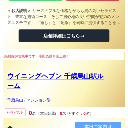
＜お店説明＞
リーズナブルな価格ながらも質の高いセラピス
ト、豊富な施術コース、そして居心地の良い空間が魅力のメン
ズエステです。 『癒し』と『刺激』を同時に提供することをコ
ンセプトに掲げ、訪れるすべての男性を心から満足させるサー
ビスを提供し続けています。
店舗詳細はこちら→
す！小田急線＆京王線！
ウイニングヘブン 千歳烏山駅ル
ーム
千歳烏山
/
マンション型
0
セラピスト
名（本日出勤：
0
名
今すぐ：
0
名）
本日ご案内可