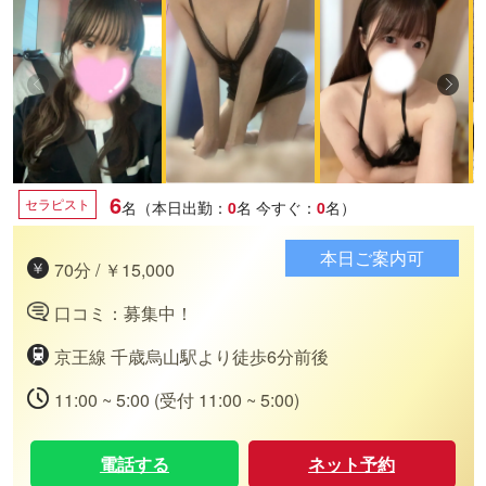
6
セラピスト
名（本日出勤：
0
名
今すぐ：
0
名）
本日ご案内可
70分 / ￥15,000
口コミ：募集中！
京王線 千歳烏山駅より徒歩6分前後
11:00 ~ 5:00 (受付 11:00 ~ 5:00)
電話する
ネット予約