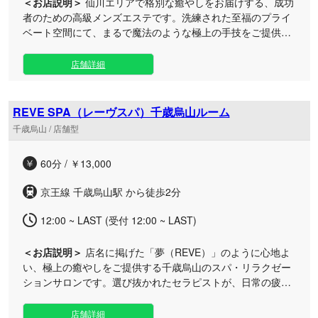
＜お店説明＞
仙川エリアで格別な癒やしをお届けする、成功
者のための高級メンズエステです。洗練された至福のプライ
ベート空間にて、まるで魔法のような極上の手技をご提供
し、日々を戦うあなたの心と身体を芯から満たします。 落ち
着いた街並みが魅力の仙川で、都会の喧騒を忘れさせてくれ
店舗詳細
る上質なひとときをご用意いたしました。選び抜かれたセラ
ピストが、心を込めたおもてなしと贅沢な施術で、お客様の
五感を心地よく刺激します。一度体感したら忘れられないほ
REVE SPA（レーヴスパ）千歳烏山ルーム
どの深い感動とリラクゼーションを、ぜひ心ゆくまでご堪能
千歳烏山 / 店舗型
ください。
60分 / ￥13,000
京王線 千歳烏山駅 から徒歩2分
12:00 ~ LAST (受付 12:00 ~ LAST)
＜お店説明＞
店名に掲げた「夢（REVE）」のように心地よ
い、極上の癒やしをご提供する千歳烏山のスパ・リラクゼー
ションサロンです。選び抜かれたセラピストが、日常の疲れ
を優しく包み込むような上質な施術をお届けいたします。 京
王線沿線でのお仕事帰りや休日にも立ち寄りやすいプライベ
店舗詳細