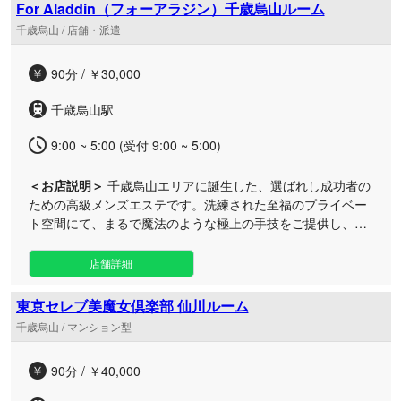
一人おひとりのご要望に寄り添い、細細な心遣いと熟練のト
For Aladdin（フォーアラジン）千歳烏山ルーム
リートメントで、心も身体も深く満たされる特別なひととき
千歳烏山 / 店舗・派遣
をお約束いたします。
90分 / ￥30,000
千歳烏山駅
9:00 ~ 5:00 (受付 9:00 ~ 5:00)
＜お店説明＞
千歳烏山エリアに誕生した、選ばれし成功者の
ための高級メンズエステです。洗練された至福のプライベー
ト空間にて、まるで魔法のような極上の手技をご提供し、
日々を戦うあなたの心と身体を芯から癒やします。 都会の喧
騒を忘れさせてくれる上質なルームで、セラピストが真心を
店舗詳細
込めておもてなしいたします。お仕事帰りや休日のリフレッ
シュに最適な千歳烏山にて、一度味わったら忘れられない感
東京セレブ美魔女倶楽部 仙川ルーム
動のディープリラクゼーションをご堪能ください。細やかな
千歳烏山 / マンション型
心配りと贅沢な施術で、お客様の期待を超える格別なひとと
きをお約束いたします。
90分 / ￥40,000