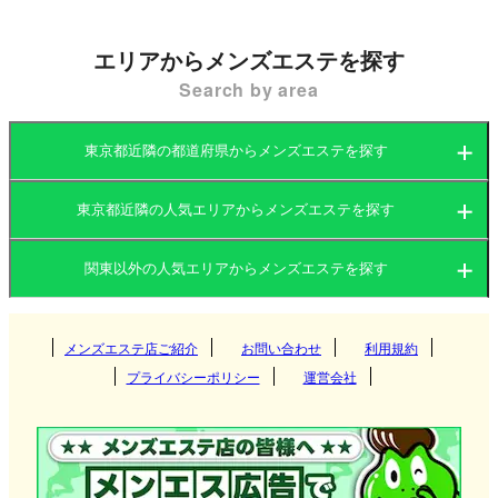
新宿から京王線で約12〜15分。千歳烏山は、都心へ
のアクセスの良さと、世田谷らしい落ち着いた住環
エリアからメンズエステを探す
境を兼ね備えたエリアです。メンズエステにおいて
Search by area
も、繁華街のような派手さではなく、地域に根ざし
た「誠実な接客」と「確かな技術力」を重視する隠
東京都近隣の都道府県からメンズエステを探す
れ家的な名店が揃っています。
東京都近隣の人気エリアからメンズエステを探す
本記事では、千歳烏山エリアの特性から最新の価格
茨城県
群馬県
相場、信頼できるお店選びの指針まで、詳細に紐解
いていきます。
関東以外の人気エリアからメンズエステを探す
茨城県
栃木県
東京都
1. 千歳烏山エリアでメンズエステが根強い支持
関西
群馬県
を受ける理由
神奈川県
メンズエステ店ご紹介
お問い合わせ
千葉県
利用規約
つくば
プライバシーポリシー
運営会社
千歳烏山のメンズエステが、リピーターに「自分だ
埼玉県
東海
栃木県
けの秘密にしておきたい」と言わしめる理由は、そ
筑西
大阪府
京都府
高崎
の「高い秘匿性」と「落ち着いた客層」にありま
す。
北海道・東北
東京都
守谷
兵庫県
滋賀県
伊勢崎
愛知県
岐阜県
宇都宮