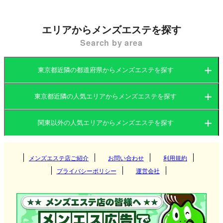
まさに大人のための隠れ家エリアとしての魅力を
4000文字のボリュームで詳しく解説します。
エリアからメンズエステを探す
Search by area
1. そのエリアでメンエスが人気な理由
多摩センターがメンズエステの愛好家から選ばれ、
人気を博しているのには、このエリア特有の住環境
東京都近隣の都道府県からメンズエステを探す
と交通の利便性が深く関わっています。
東京都近隣の人気エリアからメンズエステを探す
① 都心では味わえない「空間的ゆとり」とリラ
茨城県
群馬県
ックス効果
関東以外の人気エリアからメンズエステを探す
多摩センターエリアの最大の特徴は、歩行者専用道
茨城県
栃木県
東京都
路が整備された開放的な街並みと、周囲を囲む豊か
な緑です。都心のメンズエステはどうしてもビルが
密集した窮屈さを感じがちですが、多摩センターは
関西
群馬県
神奈川県
メンズエステ店ご紹介
お問い合わせ
千葉県
利用規約
つくば
一店舗あたりの空間に余裕がある店舗が多く、入店
プライバシーポリシー
運営会社
前から心が穏やかになる感覚を得られます。この
埼玉県
「ゆとり」が、トリートメントの効果を何倍にも引
東海
栃木県
筑西
大阪府
京都府
高崎
き上げてくれるのです。
北海道・東北
東京都
守谷
兵庫県
滋賀県
伊勢崎
愛知県
岐阜県
宇都宮
② 新宿・橋本方面からのアクセス抜群な「中継