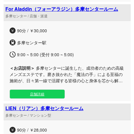
10時から翌朝5時まで営業しております。お近くにはコイン
パーキングもございますので、お車でのご来店もスムーズで
For Aladdin（フォーアラジン）多摩センタールーム
す。 徹底的にこだわったおもてなしの心と至高の技術で、お
多摩センター / 店舗・派遣
客様お一人おひとりの心と身体に寄り添い、深い安らぎへと
導きます。都会の喧騒を離れた隠れ家ルームで、心ゆくまで
90分 / ￥30,000
特別なひとときをお過ごしください。お得な昼割メニューも
ご用意して、皆様のご来店を心よりお待ちしております。
多摩センター駅
9:00 ~ 5:00 (受付 9:00 ~ 5:00)
＜お店説明＞
多摩センターに誕生した、成功者のための高級
メンズエステです。磨き抜かれた「魔法の手」による至福の
施術が、日々第一線で活躍する皆様の心と身体を芯から解き
ほぐし、他では味わえない深い感動をお届けします。 朝9時
から翌朝5時まで営業しておりますので、お仕事帰りや深夜
店舗詳細
でも、洗練されたプライベート空間で贅沢なリラクゼーショ
ンをご堪能いただけます。日常の喧騒を離れ、心身ともに極
LIEN（リアン）多摩センタールーム
上のトリートメントに満たされる特別なひとときをお過ごし
多摩センター / マンション型
ください。
90分 / ￥28,000