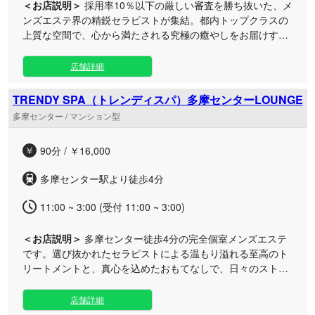
＜お店説明＞
採用率10％以下の厳しい審査を勝ち抜いた、メ
ンズエステ界の精鋭セラピストが集結。都内トップクラスの
上質な空間で、心から満たされる究極の癒やしをお届けする
京王永山駅徒歩6分の完全プライベートサロンです。 当サロ
ンは24時間営業となっており、洗練された贅沢なルームでの
店舗詳細
施術はもちろん、東京全域への出張サービスにも対応してお
ります。お仕事帰りや深夜のひとときなど、お客様のご都合
TRENDY SPA（トレンディスパ）多摩センターLOUNGE
に合わせていつでも至高のメンズエステをご堪能いただけま
多摩センター / マンション型
す。 選び抜かれたセラピストたちによる洗練された技術と心
温まるおもてなしで、日々の疲れを解きほぐす至福の時間を
90分 / ￥16,000
お約束いたします。他では味わえない、完成された極上のリ
ラクゼーションをぜひご体感ください。
多摩センター駅より徒歩4分
11:00 ~ 3:00 (受付 11:00 ~ 3:00)
＜お店説明＞
多摩センター徒歩4分の完全個室メンズエステ
です。選び抜かれたセラピストによる温もり溢れる至高のト
リートメントと、真心を込めたおもてなしで、日々のストレ
スや疲れを忘れる極上の癒やし時間をお約束します。
「TRENDY-SPA（トレンディスパ）」は、地域の皆様に愛さ
店舗詳細
れる憩いの場を目指し、徹底した清掃で行き届いた清潔なプ