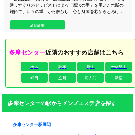
選りすぐりのセラピストによる「魔法の手」を用いた禁断の
施術で、日々の重圧から解放し、心と身体を芯からとろけさ
せる感動のひとときをお届けいたします。（94文字） 京王永
山駅からのアクセスも抜群で、駅に到着された際にご連絡を
店舗詳細
いただければスムーズにご案内が可能です。また、ご自宅や
ご宿泊先でリラックスしたい方のために、出張マッサージサ
ービスも承っております。 朝9時から翌朝5時まで営業してお
りますので、お仕事終わりや深夜の遅い時間でも、いつでも
多摩センター
近隣のおすすめ店舗はこちら
贅沢なプライベートタイムをご堪能いただけます。 一度体感
すれば虜になること間違いなしの至高のメンズエステで、あ
橋本
調布
府中
千歳烏山
なたの心をワシヅカミにする格別なリラクゼーションをぜひ
ご体感ください。
町田
立川
明大前
新宿
多摩センターの駅からメンズエステ店を探す
多摩センター駅周辺