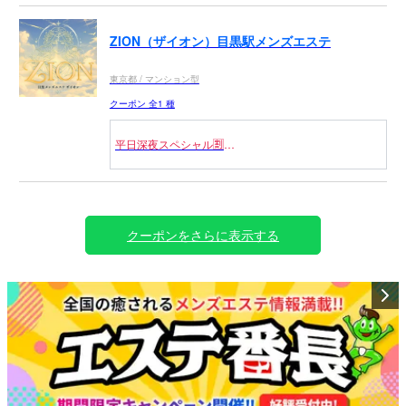
ZION（ザイオン）目黒駅メンズエステ
東京都 / マンション型
クーポン 全1 種
平日深夜スペシャル🈹
2時以降の来店
￣￣￣￣￣￣￣￣￣￣￣
【コース料金3000円OFF】
80分/14000円 ⇒ 11000円
クーポンをさらに表示する
90分/16000円 ⇒ 13000円
100分/18000円 ⇒ 15000円
120分/22000円 ⇒ 19000円
※割引併用不可