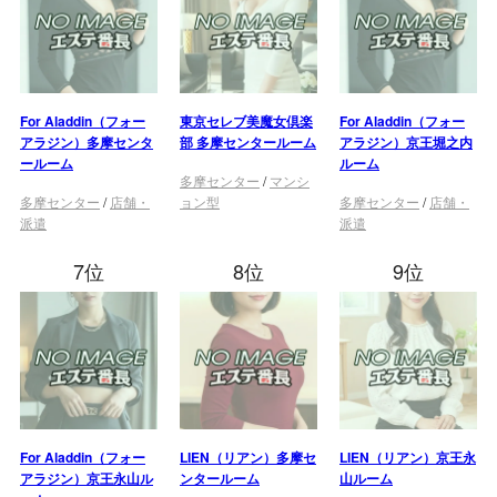
For Aladdin（フォー
東京セレブ美魔女倶楽
For Aladdin（フォー
アラジン）多摩センタ
部 多摩センタールーム
アラジン）京王堀之内
ールーム
ルーム
多摩センター
/
マンシ
多摩センター
/
店舗・
ョン型
多摩センター
/
店舗・
派遣
派遣
7位
8位
9位
For Aladdin（フォー
LIEN（リアン）多摩セ
LIEN（リアン）京王永
アラジン）京王永山ル
ンタールーム
山ルーム