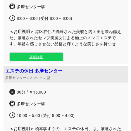
をぜひご堪能ください。お近くにお越しの際は、どうぞお気
多摩センター駅
軽にお問い合わせくださいませ。
8:00 ~ 6:00 (受付 8:00 ~ 6:00)
＜お店説明＞
港区在住の洗練された美貌と内面美を兼ね備え
た、厳選されたセレブ美魔女による極上のメンズエステで
す。年齢を感じさせない品格と輝くような美しさを持つセラ
ピストが、日常を忘れるスタイリッシュな癒やしのひととき
をお届けいたします。 ミセスが織りなす魅惑の空間で、磨き
店舗詳細
抜かれた技術とおもてなしを心ゆくまでご堪能ください。た
だいまOPEN特別プライスとして、ご新規様向けのお試しコ
エステの休日 多摩センター
ース（60分12,000円）もご用意しております。 朝方まで営
多摩センター / マンション型
業しておりますので、お仕事帰りや深夜のプライベートタイ
ムにもいつでも最高峰の贅沢を味わっていただけます。美魔
80分 / ￥15,000
女たちが紡ぐ特別な洗練空間「東京セレブ美魔女倶楽部」
へ、ぜひ足をお運びくださいませ。
多摩センター駅
10:00 ~ 5:00 (受付 9:00 ~ 4:00)
＜お店説明＞
橋本駅すぐの「エステの休日」は、厳選された