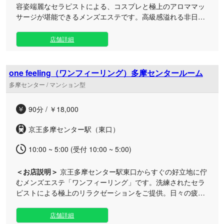
容姿端麗なセラピストによる、コスプレと極上のアロママッ
サージが堪能できるメンズエステです。高級感溢れる非日常
空間で、心身を深く癒やす至福のひとときを。 優雅な空間で
味わう、ワンランク上の深いリラクゼーション 当店は、日々
店舗詳細
の忙しさを忘れ、心からリフレッシュしていただける特別な
隠れ家です。 お出迎えするのは、厳選された魅力的なセラピ
ストたち。お客様好みの衣装に身を包み、五感を満たすおも
one feeling（ワンフィーリング）多摩センタールーム
てなしを提供いたします。 お肌に優しい高級アロマオイルへ
多摩センター / マンション型
のこだわり 施術には、天然由来成分を贅沢に配合した高品質
なマッサージオイルを使用しております。 滑らかな肌触りと
90分 / ￥18,000
心地よいアロマの香りに包まれながら、洗練されたハンドテ
クニックでコリや疲れを丁寧に解きほぐします。 朝10時から
京王多摩センター駅（東口）
翌朝5時まで営業しておりますので、お仕事帰りや深夜のひ
とときにも便利です。 日常を忘れるほどの贅沢な休息を、ぜ
10:00 ~ 5:00 (受付 10:00 ~ 5:00)
ひ当店でご体感ください。皆様からの橋本駅でのご連絡を、
心よりお待ちしております。
＜お店説明＞
京王多摩センター駅東口からすぐの好立地に佇
むメンズエステ「ワンフィーリング」です。洗練されたセラ
ピストによる極上のリラクゼーションをご提供。日々の疲れ
を忘れられる贅沢なプライベート空間をご用意しておりま
す。 お仕事帰りやお出かけの際にも立ち寄りやすいよう、朝
店舗詳細