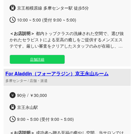
京王相模原線 多摩センター駅 徒歩5分
10:00 ~ 5:00 (受付 9:00 ~ 5:00)
＜お店説明＞
都内トップクラスの洗練された空間で、選び抜
かれたセラピストによる至高の癒しをご提供するメンズエス
テです。厳しい審査をクリアしたスタッフのみが在籍し、お
客様の心と身体を最上の満足感で満たします。 多摩センター
駅から徒歩5分という好立地に加え、24時間いつでもご利用
店舗詳細
いただける利便性の高さも魅力です。ルームでの施術はもち
ろん、東京全域への出張サービスにも対応しております。
For Aladdin（フォーアラジン）京王永山ルーム
日々の忙しさを忘れられるラグジュアリーなプライベート空
多摩センター / 店舗・派遣
間で、技術・おもてなし共にこだわり抜いた究極のトリート
メントを心ゆくまでご堪能ください。
90分 / ￥30,000
京王永山駅
9:00 ~ 5:00 (受付 9:00 ~ 5:00)
＜お店説明＞
成功者へ贈る至福の癒やし空間。当サロンでは