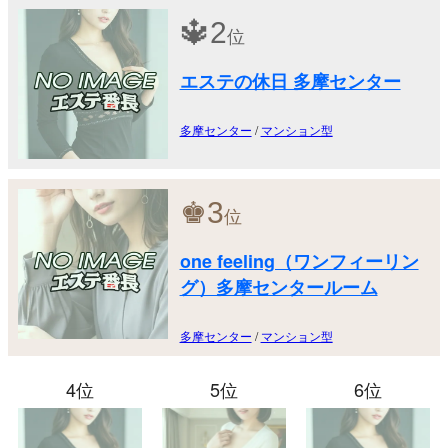
🔱
2
位
エステの休日 多摩センター
多摩センター
/
マンション型
♚
3
位
one feeling（ワンフィーリン
グ）多摩センタールーム
多摩センター
/
マンション型
4位
5位
6位