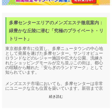
多摩センターエリアのメンズエステ徹底案内：
緑豊かな丘陵に潜む「究極のプライベート・リ
トリート」
東京都多摩市に位置し、多摩ニュータウンの中心地
として発展を遂げた多摩センター。サンリオピュー
ロランドなどのレジャー施設や広大な公園、洗練さ
れたショッピングモールが立ち並ぶこの街は、都心
の喧騒から離れた「安らぎのランドマーク」として
知られています。
メンズエステ市場においても、多摩センターは非常
にユニークな立ち位置を築いています。新宿まで京
王線一本でアクセスできる利便性を持ちながら、
続き読む
広々とした街並みが提供する「圧倒的なゆとり」と
「高い秘匿性」が融合。日常のストレスを丘陵の風
に溶かし、心身を深いリラクゼーションへと導く、