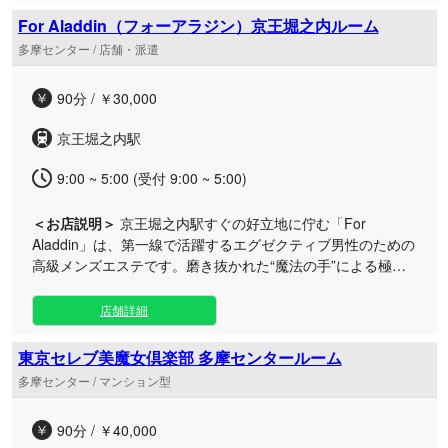
ライベート空間をご用意いたしました。 一歩足を踏み入れれ
For Aladdin（フォーアラジン）京王堀之内ルーム
ば、心地よいヒーリングミュージックと絶妙な照明が織りな
多摩センター / 店舗・派遣
す、日常から切り離された非日常の世界が広がります。 私た
ちは、単に身体の疲れをほぐす技術を提供するだけでなく、
90分 / ￥30,000
お客様の心に寄り添い、精神的な支えになれるような本格的
なリラクゼーションを追求しております。 何も考えずに自分
京王堀之内駅
だけの贅沢な時間を満喫していただけるよう、最高のホスピ
タリティで温かくお迎えいたします。お仕事帰りやリフレッ
9:00 ~ 5:00 (受付 9:00 ~ 5:00)
シュしたい時に、ぜひ特別なひとときをお過ごしください。
皆様との素敵な出会いを心より楽しみにしております。
＜お店説明＞
京王堀之内駅すぐの好立地に佇む「For
Aladdin」は、第一線で活躍するエグゼクティブ男性のための
高級メンズエステです。磨き抜かれた“魔法の手”による極上
の施術で、心身の疲れを芯から癒やします。 至福のプライベ
ート空間をご用意し、日々お忙しい成功者の皆様に心から感
店舗詳細
動していただけるおもてなしをご提供。一度体感すれば心が
掴まれるような、贅沢で特別なリラクゼーションタイムをお
東京セレブ美魔女倶楽部 多摩センタールーム
約束いたします。 朝9時から翌朝5時まで営業しておりますの
多摩センター / マンション型
で、お仕事終わりや深夜のご利用にも最適です。さらに、ご
自宅やご宿泊先への出張施術も承っております。日常の喧騒
90分 / ￥40,000
を忘れ、禁断のハンドテクニックがもたらす最高峰の癒やし