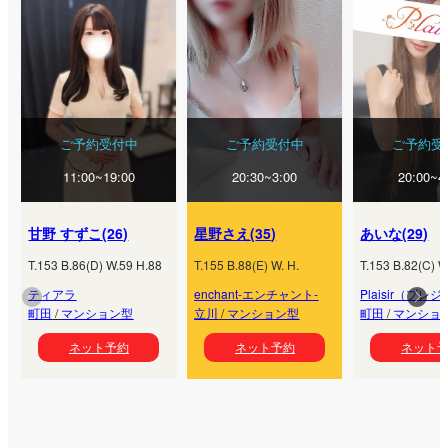
ご予約受付中
ご予約受付中
ご予約受
11:00~19:00
20:30~3:00
20:00~4
甘野 すずこ
(
26
)
星野さえ
(
35
)
あいな
(
29
)
T.
153
B.
86
(
D
) W.
59
H.
88
T.
155
B.
88
(
E
) W.
H.
T.
153
B.
82
(
C
) W
ティアラ
enchant-エンチャント-
Plaisir（プレ
町田
/
マンション型
立川
/
マンション型
町田
/
マンショ
ネット予約
ネット予約
ネット