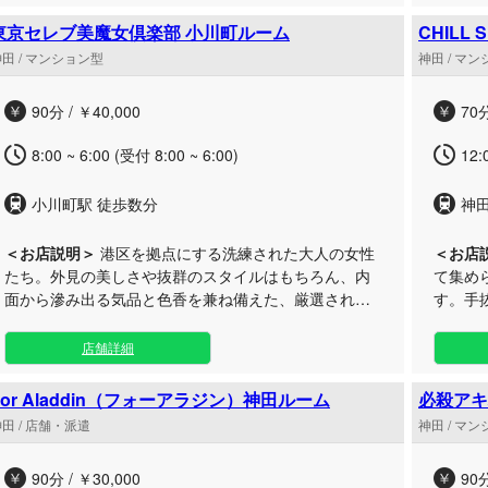
やかな気配りと優れた感性を兼ね備えたセラピスト
を踏み
が、お客様一人ひとりに寄り添いながら巧みな施術を
です。 当店の自慢は、容姿の美しさだけでなく、おも
東京セレブ美魔女倶楽部 小川町ルーム
CHILL
披露いたします。 五感を刺激する美しさと、胸が高鳴
てなし
田 / マンション型
神田 / マ
るようなときめきが融合したオリジナルのトリートメ
陣。お
ントは、心身を深い癒やしへと導き、かつてないほど
するよう
90分 / ￥40,000
70分
の深い感動を呼び起こします。高級感あふれる優美な
だけが
プライベート空間で、唯一無二の贅沢な時間を心ゆく
ンと心
8:00 ~ 6:00 (受付 8:00 ~ 6:00)
12:
までご堪能ください。
小川町駅 徒歩数分
神
＜お店説明＞
港区を拠点にする洗練された大人の女性
＜お店
たち。外見の美しさや抜群のスタイルはもちろん、内
て集め
面から滲み出る気品と色香を兼ね備えた、厳選された
す。手
セレブ美魔女による極上のメンズエステで贅沢なひと
し、お
時を届けます。 日常の喧騒を忘れ、都会の中心で洗練
供いたします。 ただマッ
店舗詳細
されたセレブ感を心ゆくまで味わってみませんか。 当
ではな
店が自信を持ってお迎えするのは、年齢を感じさせな
極上の“
For Aladdin（フォーアラジン）神田ルーム
必殺アキ
い瑞々しさと、大人の包容力をあわせ持つ輝くような
おります。 業界未経験からスタート
田 / 店舗・派遣
神田 / マ
セラピストばかりです。磨き抜かれた美意識と細やか
多いも
なおもてなしの姿勢で、心も身体も深く満たされる甘
力で向き
90分 / ￥30,000
90分
美な戯れのひと時へと誘います。 スタイリッシュな空
を許さ