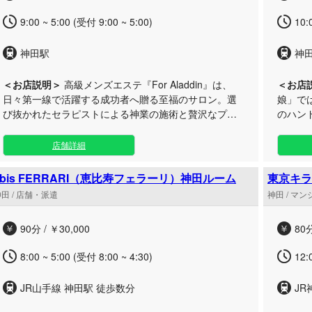
間で、ここでしか体験できない最上級の癒やしをご堪
で、あ
9:00 ~ 5:00 (受付 9:00 ~ 5:00)
10:
能ください。
どうぞ
の穏や
神田駅
神
せ。皆
す。
＜お店説明＞
高級メンズエステ『For Aladdin』は、
＜お店
日々第一線で活躍する成功者へ贈る至福のサロン。選
娘」で
び抜かれたセラピストによる神業の施術と贅沢なプラ
のハン
イベート空間で、お身体と心の双方を深く癒やしま
と最高の解
す。 まるで魔法にかけられたかのような極上のトリー
シュで
店舗詳細
トメントは、日常の慌ただしさを忘れさせ、深い感動
魅力的
を呼び起こします。細部にまでこだわり抜いたインテ
あなたをお迎
ebis FERRARI（恵比寿フェラーリ）神田ルーム
東京キラ
リアとおもてなしで、一度訪れたら虜になる特別な時
ックは
田 / 店舗・派遣
神田 / マ
間をお約束いたします。 お仕事の疲れをリフレッシュ
スや身
したい時、心からの解放感を味わいたい時は、ぜひ当
コンセ
90分 / ￥30,000
80分
店の扉を叩いてみてください。皆様の五感を満たし、
した、
明日への活力をチャージする贅沢なひとときを、心を
心ゆくまで
8:00 ~ 5:00 (受付 8:00 ~ 4:30)
12:
込めてご提供いたします。
れる疲
なひと
JR山手線 神田駅 徒歩数分
J
一同、