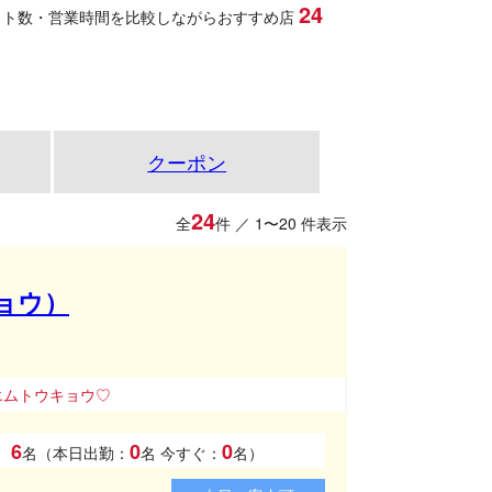
24
スト数・営業時間を比較しながらおすすめ店
クーポン
24
全
件 ／ 1〜20 件表示
ョウ）
♡
6
0
0
名（本日出勤：
名
今すぐ：
名）