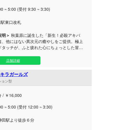
なただけの特別な安らぎ空間をお創りします。
00 ~ 5:00 (受付 9:30 ~ 3:30)
肩の力を抜き、素直で優しいセラピストたちと
かなひとときを心ゆくまでお楽しみくださいま
田駅東口改札
様のご来店を心よりお待ち申し上げておりま
説明＞
秋葉原に誕生した「新生！必殺アキバ
は、他にはない異次元の癒やしをご提供。極上
ドタッチが、ふと疲れた心にちょっとした冒険
きほぐしをお届けします。 店内はパンキッ
ポップな非日常感あふれる空間となっており、
店舗詳細
なセラピストたちが心のこもったおもてなしで
えいたします。 当店自慢のハンドテクニ
キラガールズ
、優しく、時には心地よい刺激で日々のストレ
ンション型
体の疲れを綺麗にリセット。秋葉原ならではの
プトと、本格的なリラクゼーション技術が融合
 / ￥16,000
ここでしか体験できない特別なメンエス時間を
お楽しみいただけます。 ふとした瞬間に訪
00 ~ 5:00 (受付 12:00 ~ 3:30)
れを癒やし、明日への活力をチャージする贅沢
ときを、ぜひ当店でご堪能ください。スタッフ
R神田駅より徒歩６分
皆様のご来店を心よりお待ちしております。