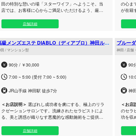
田の特別な憩いの場「スターワイフ」へようこそ。当
の心ま
店では、お客様に心からご満足いただけるよう、厳選
が在籍
した日本人女性キャストのみを採用し、最高のおもて
てにこ
なしを提供します。 メンズエステならではの「ドキド
をご提供します。 当
店舗詳細
キ感」と「極上の癒し」を最大限に引き出すため、こ
らリラ
だわりのリラックス空間をご用意いたしました。日常
ます。
の喧騒から離れ、上質な時間をお過ごしください。ぜ
な研修
高級メンズエステ DIABLO（ディアブロ）神田ルー
ブルーダ
ム
ひ一度、お気軽にお立ち寄りいただき、当店自慢のセ
的なマ
田 / マンション型
神田 / 店
ラピストたちによる至福のひとときをご体感くださ
れるだ
い。
験をお
90分 / ￥30,000
90分
しに包
7:00 ~ 5:00 (受付 7:00 ~ 5:00)
10:
JR山手線 神田駅 徒歩7分
神田
＜お店説明＞
選ばれし成功者を虜にする、極上のリラ
＜お店
クゼーションサロンです。洗練されたセラピストによ
のセラ
る、美と誘惑が織りなす悪魔的な感動施術をご提供。
功を収
日常を忘れる優雅でラグジュアリーなひとときをお届
心から
けいたします。 当店では、確かな技術はもちろん、細
か？ 日常の喧騒から離れた上質なサロン内は、一歩足
店舗詳細