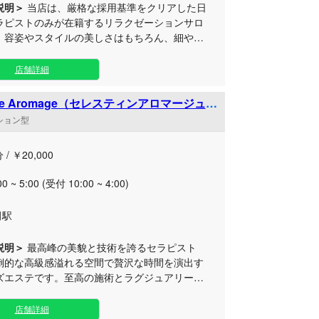
説明＞
当店は、厳格な採用基準をクリアした日
ラピストのみが在籍するリラクゼーションサロ
。容姿やスタイルの美しさはもちろん、細やか
りができる洗練されたスタッフが極上の癒やし
けではなく、おもてなし
店舗詳細
ホスピタリティといった内面まで徹底的に重視
び抜かれた精鋭たちが、お客様一人ひとりの心
tine Aromage（セレスティンアロマージュ）
います。 日常の慌ただしさを忘れられ
ンション型
な空間で、贅沢で至福のひとときをご堪能くだ
皆様のご来店を、スタッフ一同心よりお待ちし
 / ￥20,000
ます。
00 ~ 5:00 (受付 10:00 ~ 4:00)
田駅
説明＞
最高峰の美貌と技術を誇るセラピスト
倒的な高級感溢れる空間で贅沢な時間を演出す
ズエステです。至高の施術とラグジュアリーな
なしで、心からのリフレッシュと最高級の癒や
 当店では、選び抜かれたセラピス
店舗詳細