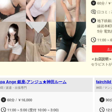
60分 / ￥
口コミ：
地下鉄銀
線岩本町
5分 電
11:00 ~ 
ネ
＜お店説明＞
セラピストが
Spa Ange 銀座-アンジュ★神田ルーム
fairc
田 / 派遣・出張専門
神田 / マ
60分 / ￥16,000
90分
11:00 ~ 5:00 (受付 10:00 ~ 3:00)
12: