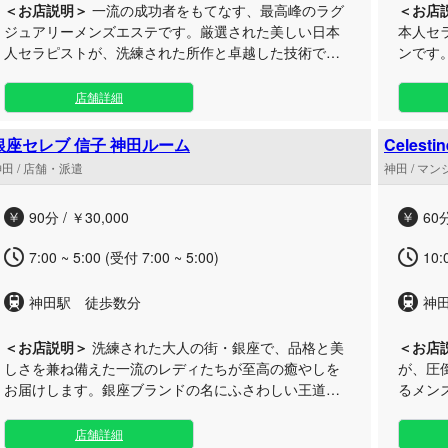
＜お店説明＞
一流の成功者をもてなす、最高峰のラグ
＜お店
ジュアリーメンズエステです。厳選された美しい日本
本人セ
人セラピストが、洗練された所作と卓越した技術で、
ンです
あなただけの完全個室にて至高の癒やしと贅沢な時間
な気配
をお届けします。 当サロンは、容姿、接客、ハイセン
を届けます。 外見の美しさだ
店舗詳細
スな感性、そして深い癒やしのすべてを兼ね備えたプ
の心や
ロフェッショナルのみが在籍する、完全個室のマンシ
して選
銀座セレブ 信子 神田ルーム
Celes
ョン型隠れ家サロンです。 礼儀作法や細やかな所作に
と身体に寄り添
神田
田 / 店舗・派遣
神田 / マ
までこだわり抜いたセラピストたちが、お客様一人ひ
る上質
とりに寄り添い、心からのホスピタリティでおもてな
さい。
90分 / ￥30,000
60分
しいたします。日常の喧騒を忘れ、最高峰の手技によ
ており
る贅沢なリラクゼーションを心ゆくまでご堪能くださ
7:00 ~ 5:00 (受付 7:00 ~ 5:00)
10:
いませ。皆様のお越しを、心よりお待ちしておりま
す。
神田駅 徒歩数分
神
＜お店説明＞
洗練された大人の街・銀座で、品格と美
＜お店
しさを兼ね備えた一流のレディたちが至高の癒やしを
が、圧
お届けします。銀座ブランドの名にふさわしい王道の
るメン
本格施術と、贅沢を極めたラグジュアリーな空間をご
おもて
堪能ください。 当店では、洗練されたおもてなしの心
しをお届けします。
店舗詳細