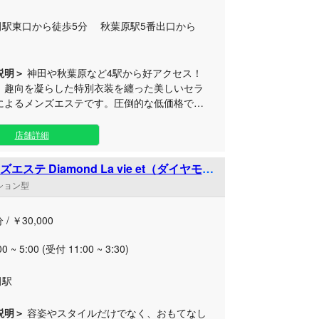
田駅東口から徒歩5分 秋葉原駅5番出口から
.
説明＞
神田や秋葉原など4駅から好アクセス！
、趣向を凝らした特別衣装を纏った美しいセラ
によるメンズエステです。圧倒的な低価格であ
ら、期待を超える高クオリティな施術と癒やし
内は隅々まで清掃が行き届いた、
店舗詳細
溢れるスタイリッシュな完全個室をご用意。都
騒を忘れられる贅沢なプライベート空間で、日
エステ Diamond La vie et（ダイヤモン
レスや疲れを優しく解きほぐします。 神田、
エ）神田ルーム
ンション型
、馬喰町、浅草橋の各駅からも徒歩すぐの好立
め、お仕事帰りやお出かけの際にも気軽にお立
 / ￥30,000
す。 厳選された美女たちが、おもて
心を込めて最高に優雅なひと時を演出いたしま
00 ~ 5:00 (受付 11:00 ~ 3:30)
ーズナブルに本格的なエステを堪能したい方
ひ当店へお越しくださいませ。皆様のご来店
田駅
よりお待ちしております。
説明＞
容姿やスタイルだけでなく、おもてなし