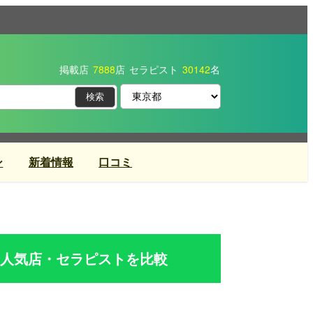
掲載店
7888
店
セラピスト
30142
名
ン
新着情報
口コミ
人気店・セラピストを比較