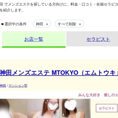
田
でメンズエステを探している方向けに、料金・口コミ・在籍セラピ
を紹介します。
▪
×
×
選択中の条件
神田
すべて削除
お店一覧
セラピスト
神田メンズエステ MTOKYO（エムトウキ
神田
/
マンション型
みんな大好き 癒しのエムトウキョウ
セラピスト