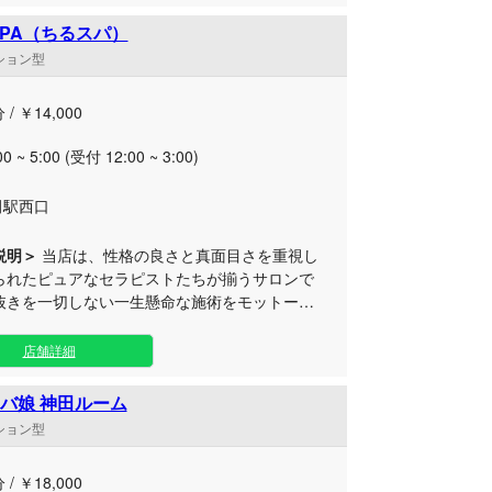
入れた瞬間から贅沢な時間が流れる特別な空間
 SPA（ちるスパ）
の心も徹底的に磨き上げたプロのセラピスト
ンション型
客様お一人おひとりの心により添い、深く魅了
な至福の時間を提供いたします。 限られた方
 / ￥14,000
知る洗練された隠れ家で、深いリラクゼーショ
満たされる幸せをぜひご堪能ください。
00 ~ 5:00 (受付 12:00 ~ 3:00)
田駅西口
説明＞
当店は、性格の良さと真面目さを重視し
られたピュアなセラピストたちが揃うサロンで
抜きを一切しない一生懸命な施術をモットーと
客様の心と身体を深く癒やす至福の時間をご提
サージをお受けいただくだけ
店舗詳細
く、日々の疲れやストレスを忘れられるような
CHILL TIME”を過ごしていただきたいと願って
バ娘 神田ルーム
したセラピストが
ンション型
のの、その分お客様お一人おひとりに対して全
合うひたむきさを持っています。 決して妥協
 / ￥18,000
ない丁寧なおもてなしと、心温まる誠実な対応