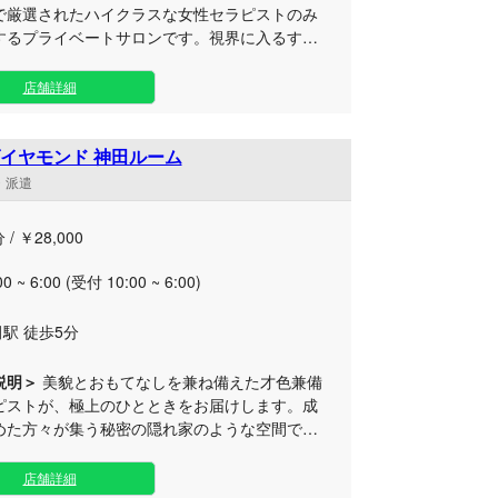
で厳選されたハイクラスな女性セラピストのみ
するプライベートサロンです。視界に入るすべ
だわり抜いた最高級の空間で、至福のひととき
店では、お迎えするお客様が心か
店舗詳細
ックスできるよう、環境づくりを徹底しており
また、セラピストには専任講師によるきめ細か
を実施しており、接客マナーはもちろん、本格
イヤモンド 神田ルーム
ッサージ技術を習得しております。ただ癒やさ
舗・派遣
けでなく、身も心も満たされるような特別な体
約束します。日常の喧騒から離れ、最上級の癒
 / ￥28,000
まれる幸せな時間をご堪能ください。
00 ~ 6:00 (受付 10:00 ~ 6:00)
駅 徒歩5分
説明＞
美貌とおもてなしを兼ね備えた才色兼備
ピストが、極上のひとときをお届けします。成
めた方々が集う秘密の隠れ家のような空間で、
満たされる特別な癒やしを体感してみません
店舗詳細