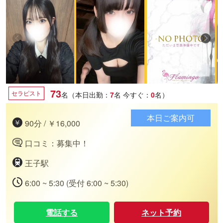
73
セラピスト
名（本日出勤：
7
名
今すぐ：
0
名）
本日ご案内可
90分 / ￥16,000
口コミ：募集中！
王子駅
6:00 ~ 5:30 (受付 6:00 ~ 5:30)
電話する
ネット予約