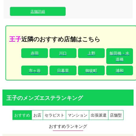
ーションサロンです。 卓越した施術のプロフェッショナルに
よる、礼儀作法、所作、技術をかねそろえたセラピストにて
店舗詳細
最高峰の施術をご堪能くださいませ。
王子
近隣のおすすめ店舗はこちら
赤羽
川口
上野
飯田橋・水
道橋
市ヶ谷
日暮里
御徒町
浦和
王子のメンズエステランキング
おすすめ
お店
セラピスト
マンション
出張派遣
店舗型
おすすめランキング