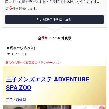
口コミ・在籍セラピスト数・営業時間を比較しながらおすすめ
6
店
件を紹介します。
検索条件を絞り込む
6
全
件 ／ 1〜6 件表示
▪
現在の絞込み条件
エリア：王子
も安らぐ最高級のリラクゼーション
王子メンズエステ ADVENTURE
SPA ZOO
王子
/
店舗型