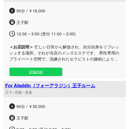
す。皆様のご来店を心よりお待ちしております。
90分 / ￥18,000
王子駅
12:00 ~ 3:00 (受付 11:00 ~ 2:00)
＜お店説明＞
忙しい日常から解放され、自分自身をリフレッ
シュする場所。それが当店のメンズエステです。 男性専用の
プライベート空間で、洗練されたセラピストの施術により心
身の疲れを解消し、ストレスを和らげるための贅沢なひとと
きをお過ごしください。
店舗詳細
For Aladdin（フォーアラジン）王子ルーム
王子 / 店舗・派遣
90分 / ￥30,000
王子駅