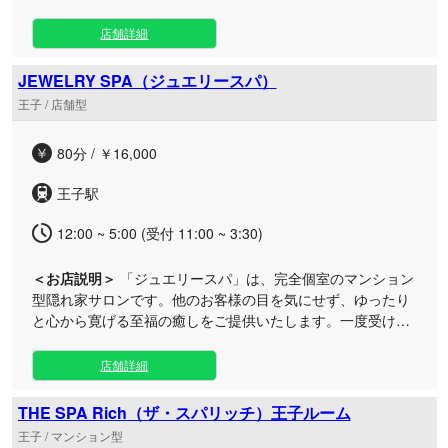
時をお過ごせます。 厳選に厳選したセラピスト、施術技術の
みならず、 気遣いといった”おもてなし”に至るまで ”高級メ
店舗詳細
ンズエステ” の名に恥じないサービスを提供しております。
JEWELRY SPA（ジュエリースパ）
王子 / 店舗型
80分 / ￥16,000
王子駅
12:00 ~ 5:00 (受付 11:00 ~ 3:30)
＜お店説明＞
「ジュエリースパ」は、完全個室のマンション
型隠れ家サロンです。他のお客様の目を気にせず、ゆったり
と心から寛げる至福の癒しをご提供いたします。一度受けれ
ば虜になる自慢のセラピストが揃っております。 当店のセラ
ピストたちは、高い技術力と温かいおもてなしの心で、お客
店舗詳細
様の日常の疲れを優しく解きほぐします。 「気づけばまた通
いたくなる」そんなリピーター様続出の感動のサービスを、
THE SPA Rich（ザ・スパリッチ）王子ルーム
まずはぜひ一度ご体感ください。洗練されたプライベート空
王子 / マンション型
間で、あなただけの特別な癒しのひとときをお約束いたしま