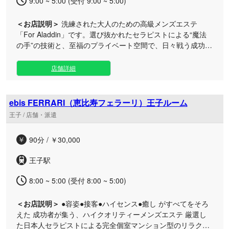
9:00 ~ 5:00 (受付 9:00 ~ 5:00)
＜お店説明＞
洗練された大人のための高級メンズエステ
「For Aladdin」です。選び抜かれたセラピストによる“魔法
の手”の技術と、至福のプライベート空間で、日々戦う成功者
たちの心身を芯から深く癒やします。 当店では、単なる施術
にとどまらず、お客様の五感を満たす最高峰のおもてなしと
店舗詳細
感動をお届けすることをお約束いたします。 日常の喧騒を忘
れさせてくれる上質な空間のなかで、あなたの身も心も虜に
する極上のトリートメントをご用意いたしました。日頃の疲
ebis FERRARI（恵比寿フェラーリ）王子ルーム
れをリセットし、明日への活力を養う贅沢なひとときを、ど
王子 / 店舗・派遣
うぞ心ゆくまでご堪能ください。皆様のお越しを、心よりお
待ちしております。
90分 / ￥30,000
王子駅
8:00 ~ 5:00 (受付 8:00 ~ 5:00)
＜お店説明＞
●容姿●接客●ハイセンス●癒し がすべてをそろ
えた 成功者が集う、ハイクオリティーメンズエステ 厳選し
た日本人セラピストによる完全個室マンション型のリラクゼ