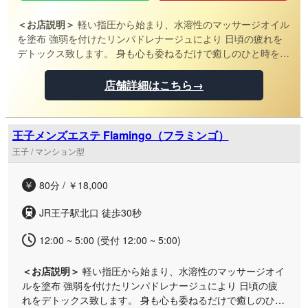
＜お店説明＞
軽い指圧から始まり、水溶性のマッサージオイル
を塗布 強弱を付けたリンパドレナージュにより 日頃の疲れを
デトックス致します。 身も心も委ねるだけで癒しのひと時をお
過ごせます。 厳選に厳選したセラピスト、施術技術のみなら
ず、 気遣いといった”おもてなし”に至るまで ”会員制 高級メン
店舗詳細はこちら→
ズエステ” の名に恥じないサービスを提供しております。
王子メンズエステ Flamingo（フラミンゴ）
王子 / マンション型
80分 / ￥18,000
JR王子駅北口 徒歩30秒
12:00 ~ 5:00 (受付 12:00 ~ 5:00)
＜お店説明＞
軽い指圧から始まり、水溶性のマッサージオイ
ルを塗布 強弱を付けたリンパドレナージュにより 日頃の疲
れをデトックス致します。 身も心も委ねるだけで癒しのひと