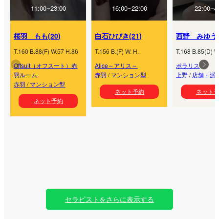
11:00~23:00
16:00~22:00
22:00~4
桜羽 もも
(
20
)
白石ひびき
(
21
)
西野 みゆう
T.
160
B.
88
(
F
) W.
57
H.
86
T.
156
B.
(
F
) W.
H.
T.
168
B.
85
(
D
) W
Offsuit（オフスート）赤
Alice～アリス～
ポラリス
羽ルーム
赤羽
/
マンション型
上野
/
店舗・派
赤羽
/
マンション型
ネット予約
ネット
ネット予約
セラピストをさらに表示する