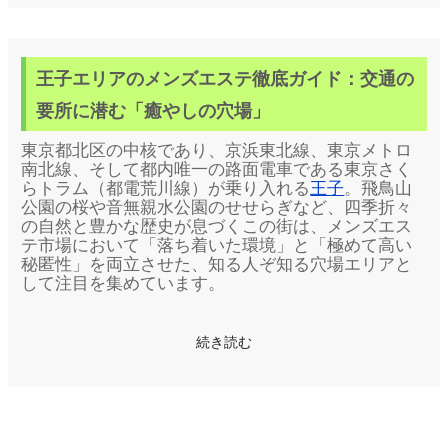
王子エリアのメンズエステ徹底ガイド：交通の
要所に潜む「癒やしの穴場」
東京都北区の中核であり、京浜東北線、東京メトロ
南北線、そして都内唯一の路面電車である東京さく
らトラム（都電荒川線）が乗り入れる
王子
。飛鳥山
公園の桜や音無親水公園のせせらぎなど、四季折々
の自然と豊かな歴史が息づくこの街は、メンズエス
テ市場において「落ち着いた環境」と「極めて高い
秘匿性」を両立させた、知る人ぞ知る穴場エリアと
して注目を集めています。
赤羽や上野といった大規模な繁華街に隣接しながら
続き読む
も、一歩路地に入れば穏やかな日常が広がる
王子
。
なぜ、感度の高いユーザーたちがこの街を癒やしの
拠点に選ぶのか。
王子
エリアの
メンズエステ
が持つ
独特の魅力と、最新のトレンドを詳細に紐解いてい
きます。