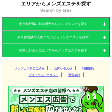
エリアからメンズエステを探す
Search by area
1. そのエリアでメンエスが人気な理由
王子
がメンズエステの愛好家から「深くリラックス
できる場所」として支持されているのには、3つの明
東京都近隣の都道府県からメンズエステを探す
確な理由があります。
東京都近隣の人気エリアからメンズエステを探す
① 3路線利用可能な「スマートな機動力」
茨城県
群馬県
王子
の最大の魅力は、その優れた交通利便性にあり
関東以外の人気エリアからメンズエステを探す
ます。都心を縦断する京浜東北線と南北線が交差し
茨城県
栃木県
東京都
ているため、飯田橋や永田町、目黒方面からのアク
セスも非常にスムーズです。仕事帰りにわざわざ繁
華街へ繰り出す必要がなく、スマートに「癒やし」
関西
群馬県
神奈川県
メンズエステ店ご紹介
お問い合わせ
千葉県
利用規約
つくば
へと直行できる機動力こそが、多忙なビジネスマン
プライバシーポリシー
運営会社
に選ばれる第一の理由です。
埼玉県
東海
栃木県
筑西
大阪府
京都府
高崎
② 繁華街の喧騒を忘れる「圧倒的な秘匿性」
北海道・東北
王子
は行政施設や住宅街が中心の街であり、メンズ
東京都
守谷
兵庫県
滋賀県
伊勢崎
愛知県
岐阜県
宇都宮
エステ店舗の多くは人通りを避けた閑静なエリア
や、清潔感あふれる
マンション
の一室に位置してい
神栖
九州・沖縄
神奈川県
奈良県
和歌山県
太田
ます。赤羽や上野のような「夜の街」のイメージが
三重県
静岡県
那須塩原
北海道
岩手県
新宿