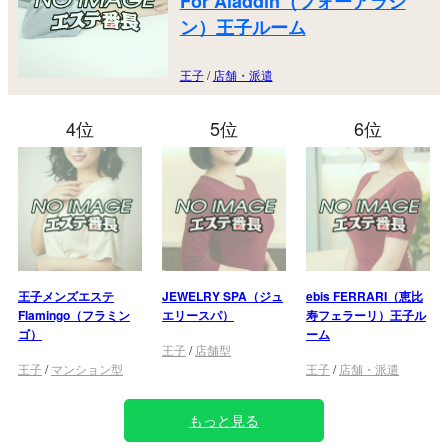
For Aladdin（フォーアラジ
ン）王子ルーム
王子
/
店舗・派遣
4位
5位
6位
王子メンズエステ
JEWELRY SPA（ジュ
ebis FERRARI（恵比
Flamingo（フラミン
エリースパ）
寿フェラーリ）王子ル
ゴ）
ーム
王子
/
店舗型
王子
/
マンション型
王子
/
店舗・派遣
もっと見る