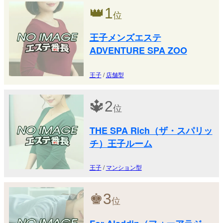
👑
1
位
王子メンズエステ
ADVENTURE SPA ZOO
王子
/
店舗型
🔱
2
位
THE SPA Rich（ザ・スパリッ
チ）王子ルーム
王子
/
マンション型
♚
3
位