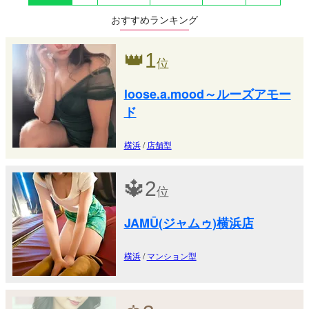
おすすめランキング
👑
1
位
loose.a.mood～ルーズアモー
ド
横浜
/
店舗型
🔱
2
位
JAMŪ(ジャムゥ)横浜店
横浜
/
マンション型