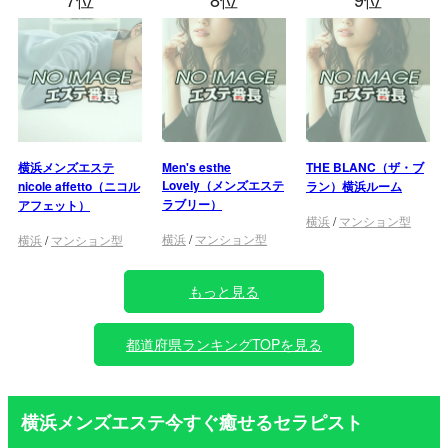
横浜メンズエステ
Men's esthe
THE BLANC（ザ・ブ
Lovely（メンズエステ
nicole affetto（ニコル
ラン）横浜ルーム
ラブリー）
アフェット）
横浜
/
マンション型
横浜
/
マンション型
横浜
/
マンション型
もっと見る
都道府県ランキングTOPを見る
横浜メンズエステ今すぐ癒せるセラピスト