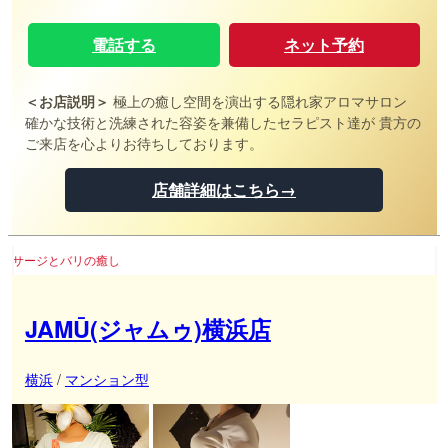
電話する
ネット予約
＜お店説明＞
極上の癒し空間を演出する隠れ家アロマサロン
確かな技術と洗練された容姿を兼備したセラピスト達が 貴方の
ご来店を心よりお待ちしております。
店舗詳細はこちら→
し
JAMŪ(ジャムゥ)横浜店
横浜
/
マンション型