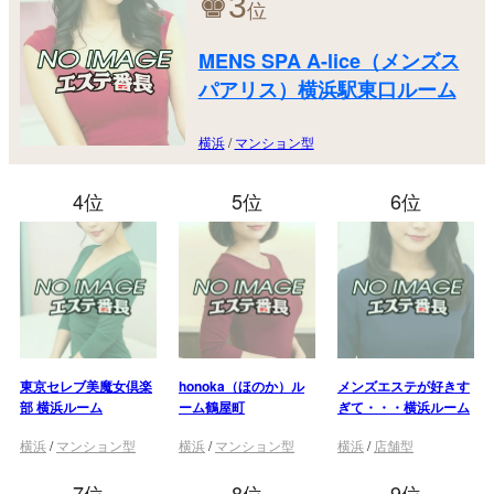
♚
3
位
MENS SPA A-lice（メンズス
パアリス）横浜駅東口ルーム
横浜
/
マンション型
4位
5位
6位
東京セレブ美魔女倶楽
honoka（ほのか）ル
メンズエステが好きす
部 横浜ルーム
ーム鶴屋町
ぎて・・・横浜ルーム
横浜
/
マンション型
横浜
/
マンション型
横浜
/
店舗型
7位
8位
9位