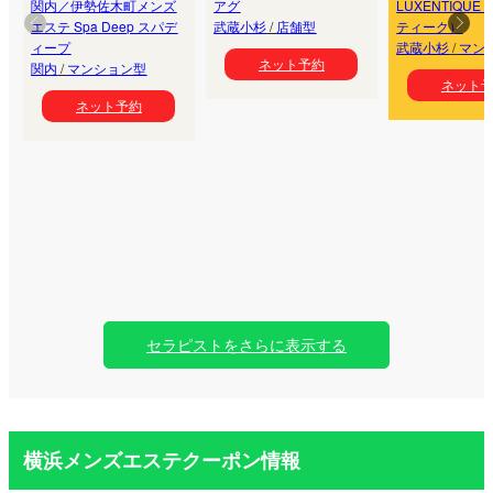
関内／伊勢佐木町メンズ
アグ
LUXENTIQU
エステ Spa Deep スパデ
武蔵小杉
/
店舗型
ティーク）
ィープ
武蔵小杉
/
マン
ネット予約
関内
/
マンション型
ネット
ネット予約
セラピストをさらに表示する
横浜メンズエステクーポン情報