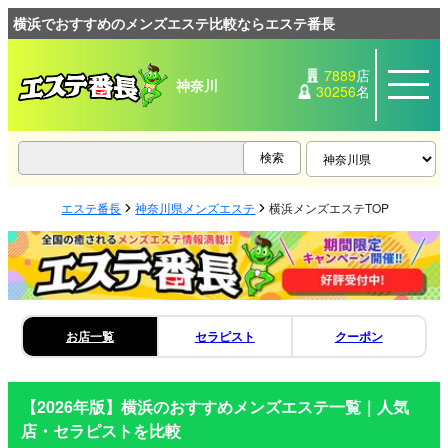
横浜でおすすめのメンズエステ比較ならエステ番長
7889
店
神奈川
30256
名
エステ番長
神奈川県メンズエステ
横浜メンズエステTOP
お店一覧
セラピスト
クーポン
【2026年版】
横浜
のおすすめメンズエステ一覧｜人気
店・セラピストを比較