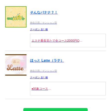
そんなバナナ？！
神奈川県 / マンション型
クーポン 全1 種
エステ番長見たで全コース2000円OFF
※フリーのお客様限定
ほっと Latte（ラテ）
神奈川県 / マンション型
クーポン 全1 種
●対象コース
全コース 3,000円OFF