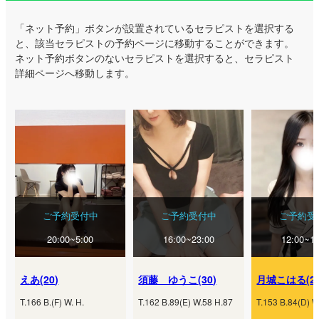
「ネット予約」ボタンが設置されているセラピストを選択する
と、該当セラピストの予約ページに移動することができます。
ネット予約ボタンのないセラピストを選択すると、セラピスト
詳細ページへ移動します。
ご予約受付中
ご予約受付中
ご予約受
20:00~5:00
16:00~23:00
12:00~18
えあ
(
20
)
須藤 ゆうこ
(
30
)
月城こはる
(
2
T.
166
B.
(
F
) W.
H.
T.
162
B.
89
(
E
) W.
58
H.
87
T.
153
B.
84
(
D
) W