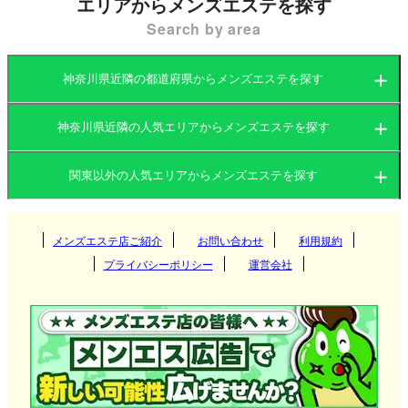
エリアからメンズエステを探す
が展開しており、癒しを求める人々の人気スポット
Search by area
になっています。横浜のメンズエステは、落ち着い
た個室での施術を提供するマンション型や、アクセ
神奈川県近隣の都道府県からメンズエステを探す
スしやすい店舗型が主流で、出張型のサービスも充
実しています。観光やビジネスの途中でも利用しや
神奈川県近隣の人気エリアからメンズエステを探す
茨城県
群馬県
すい環境が整っており、全国的にも注目されるメン
関東以外の人気エリアからメンズエステを探す
ズエステエリアの一つです。
茨城県
栃木県
東京都
特に横浜駅周辺や桜木町、関内などのエリアに店舗
関西
群馬県
神奈川県
メンズエステ店ご紹介
お問い合わせ
千葉県
利用規約
つくば
が集中しており、それぞれの店舗が独自の特色を打
プライバシーポリシー
運営会社
ち出しています。アロマオイルマッサージやリンパ
埼玉県
東海
栃木県
筑西
大阪府
京都府
高崎
マッサージなど、リラクゼーション効果が高い施術
北海道・東北
東京都
を提供するお店が多く、都会の喧騒から離れてリラ
守谷
兵庫県
滋賀県
伊勢崎
愛知県
岐阜県
宇都宮
ックスできる環境が整っています。
神栖
九州・沖縄
神奈川県
奈良県
和歌山県
太田
三重県
静岡県
那須塩原
北海道
岩手県
新宿