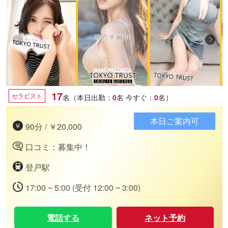
17
セラピスト
名（本日出勤：
0
名
今すぐ：
0
名）
本日ご案内可
90分 / ￥20,000
口コミ：募集中！
登戸駅
17:00 ~ 5:00 (受付 12:00 ~ 3:00)
電話する
ネット予約