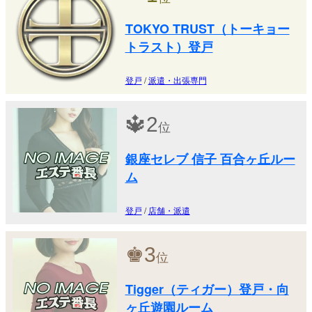
TOKYO TRUST（トーキョー
トラスト）登戸
登戸
/
派遣・出張専門
🔱
2
位
銀座セレブ 信子 百合ヶ丘ルー
ム
登戸
/
店舗・派遣
♚
3
位
Tigger（ティガー）登戸・向
ヶ丘遊園ルーム