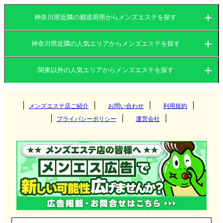
ち寄れる店舗が多いのが特徴です。
神奈川県近隣の都道府県からメンズエステを探す
神奈川県近隣の人気エリアからメンズエステを探す
茨城県
群馬県
関東以外の人気エリアからメンズエステを探す
茨城県
栃木県
東京都
登戸メンズエステ店の選び方
関西
群馬県
神奈川県
メンズエステ店ご紹介
お問い合わせ
千葉県
利用規約
小田急線とJR南武線が利用可能な登戸駅周辺のメン
つくば
プライバシーポリシー
運営会社
ズエステは、電車利用でのアクセスが便利です。忙
埼玉県
東海
栃木県
筑西
大阪府
京都府
高崎
しい日常の中でも利用しやすい立地が魅力です。
北海道・東北
東京都
守谷
兵庫県
滋賀県
伊勢崎
愛知県
岐阜県
宇都宮
多くの店舗がマンションの個室型で営業しており、
静かなプライベート空間で施術を受けられます。他
神栖
九州・沖縄
神奈川県
奈良県
和歌山県
太田
三重県
静岡県
那須塩原
北海道
岩手県
新宿
人の目を気にせずリラックスできる点が人気です。
取手
前橋
中国
千葉県
栃木・佐野・足利
宮城県
山形県
吉祥寺
福岡県
大分県
横浜