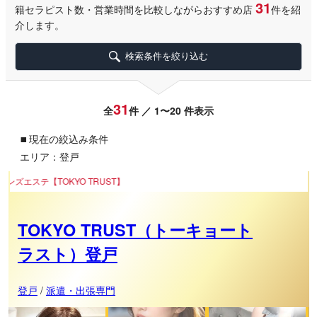
31
籍セラピスト数・営業時間を比較しながらおすすめ店
件を紹
介します。
検索条件を絞り込む
31
全
件 ／ 1〜20 件表示
▪
現在の絞込み条件
エリア：登戸
KYO TRUST】
TOKYO TRUST（トーキョート
ラスト）登戸
登戸
/
派遣・出張専門