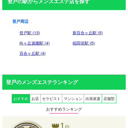
登戸の駅からメンズエステ店を探す
送
り
登戸周辺
登戸駅 (13)
新百合ヶ丘駅 (5)
向ヶ丘遊園駅 (4)
稲田堤駅 (5)
百合ヶ丘駅 (4)
登戸のメンズエステランキング
おすすめ
お店
セラピスト
マンション
出張派遣
店舗型
おすすめランキング
👑
1
位