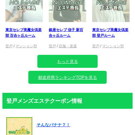
東京セレブ美魔女倶楽
銀座セレブ 信子 新百
東京セレブ美魔女倶楽
部 百合ヶ丘ルーム
合ヶ丘ルーム
部 登戸ルーム
登戸
/
マンション型
登戸
/
店舗・派遣
登戸
/
マンション型
もっと見る
都道府県ランキングTOPを見る
登戸メンズエステクーポン情報
そんなバナナ？！