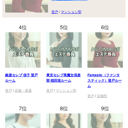
登戸
/
マンション型
4位
5位
6位
銀座セレブ 信子 登戸
東京セレブ美魔女倶楽
Fantastic（ファンタ
ルーム
部 稲田堤ルーム
スティック）登戸ルー
ム
登戸
/
店舗・派遣
登戸
/
マンション型
登戸
/
店舗型
7位
8位
9位