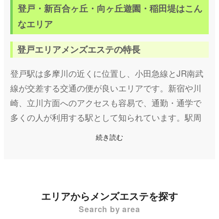
登戸・新百合ヶ丘・向ヶ丘遊園・稲田堤はこん
なエリア
登戸エリアメンズエステの特長
登戸駅は多摩川の近くに位置し、小田急線とJR南武
線が交差する交通の便が良いエリアです。新宿や川
崎、立川方面へのアクセスも容易で、通勤・通学で
多くの人が利用する駅として知られています。駅周
辺には商業施設や飲食店、公園なども多く、落ち着
続き読む
いた雰囲気が魅力です。
登戸エリアのメンズエステ店は、静かな環境でリラ
エリアからメンズエステを探す
ックスできるマンション型が中心となっています。
Search by area
駅近の利便性を活かし、仕事帰りや休日に気軽に立