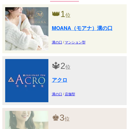
👑
1
位
MOANA（モアナ）溝の口
溝の口
/
マンション型
🔱
2
位
アクロ
溝の口
/
店舗型
♚
3
位