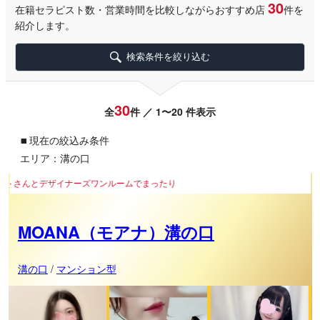
30
在籍セラピスト数・営業時間を比較しながらおすすめ店
件を
紹介します。
検索条件を絞り込む
30
全
件 ／ 1〜20 件表示
▪
現在の絞込み条件
エリア：溝の口
ルームでまったり
MOANA（モアナ）溝の口
溝の口
/
マンション型