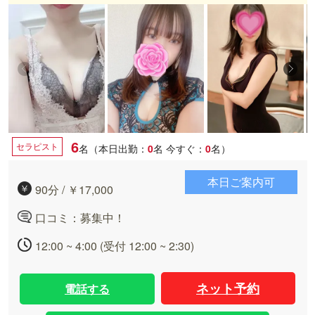
6
セラピスト
名（本日出勤：
0
名
今すぐ：
0
名）
本日ご案内可
90分 / ￥17,000
口コミ：募集中！
12:00 ~ 4:00 (受付 12:00 ~ 2:30)
ネット予約
電話する