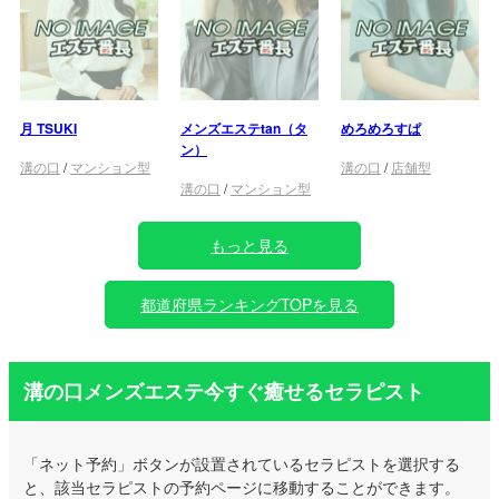
月 TSUKI
メンズエステtan（タ
めろめろすぱ
ン）
溝の口
/
マンション型
溝の口
/
店舗型
溝の口
/
マンション型
もっと見る
都道府県ランキングTOPを見る
溝の口メンズエステ今すぐ癒せるセラピスト
「ネット予約」ボタンが設置されているセラピストを選択する
と、該当セラピストの予約ページに移動することができます。