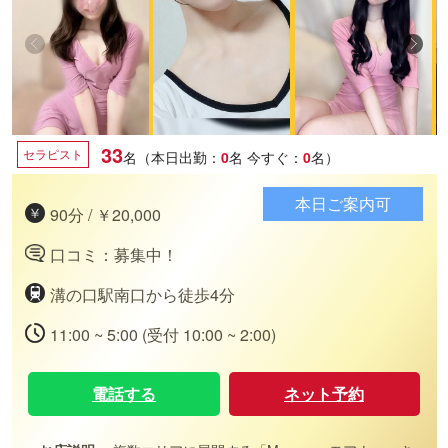
33
セラピスト
名（本日出勤：
0
名
今すぐ：
0
名）
本日ご案内可
90分 / ￥20,000
口コミ：募集中！
溝の口駅南口から徒歩4分
11:00 ~ 5:00 (受付 10:00 ~ 2:00)
電話する
ネット予約