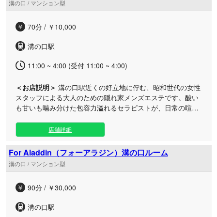
溝の口 / マンション型
70分 / ￥10,000
溝の口駅
11:00 ~ 4:00 (受付 11:00 ~ 4:00)
＜お店説明＞
溝の口駅近くの好立地に佇む、昭和世代の女性
スタッフによる大人のための隠れ家メンズエステです。酸い
も甘いも噛み分けた包容力溢れるセラピストが、日常の喧騒
を忘れさせる極上の癒やし空間でお迎えいたします。 洗練さ
れた都会の利便性と落ち着いた雰囲気が同居する溝の口エリ
店舗詳細
アで、まさに大人が最後に辿り着く「終着駅」のような心地
よさを追求しました。 「気取らずに、いつでも贅沢な時間を
For Aladdin（フォーアラジン）溝の口ルーム
過ごしてほしい」という想いから、日常に寄り添う“普段使
溝の口 / マンション型
い”のしやすさを大切にしています。おもてなしの心を行き届
かせたプライベートな個室で、心身ともに深く解きほぐされ
90分 / ￥30,000
る贅沢なひとときを心ゆくまでご堪能ください。
溝の口駅