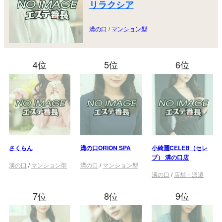
リラクシア
溝の口
/
マンション型
4位
5位
6位
さくらん
溝の口ORION SPA
小綺麗CELEB（セレ
ブ） 溝の口店
溝の口
/
マンション型
溝の口
/
マンション型
溝の口
/
店舗・派遣
7位
8位
9位