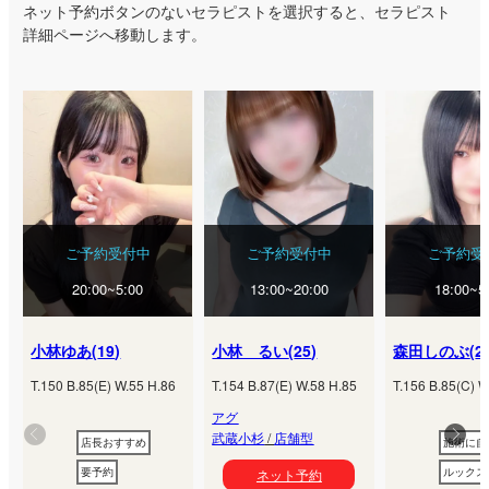
ネット予約ボタンのないセラピストを選択すると、セラピスト
詳細ページへ移動します。
ご予約受付中
ご予約受付中
ご予約受
20:00~5:00
13:00~20:00
18:00~5
小林ゆあ
(
19
)
小林 るい
(
25
)
森田しのぶ
(
2
T.
150
B.
85
(
E
) W.
55
H.
86
T.
154
B.
87
(
E
) W.
58
H.
85
T.
156
B.
85
(
C
) W
アグ
武蔵小杉
/
店舗型
店長おすすめ
施術に自
要予約
ルックス
ネット予約