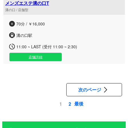
空間をご用意。落ち着いた雰囲気の隠れ家風ルームで、心づ
メンズエステ溝の口T
くしのオールハンド施術による上質なマッサージをご堪能い
溝の口 / 店舗型
ただけます。お仕事帰りの遅い時間やお出かけの合間のリフ
レッシュに、アクセスしやすい溝の口エリアの当ルームで贅
70分 / ￥16,000
沢なひとときをお過ごしください。
溝の口駅
11:00 ~ LAST (受付 11:00 ~ 2:30)
店舗詳細
次のページ
最後
1
2
ペ
ー
ジ