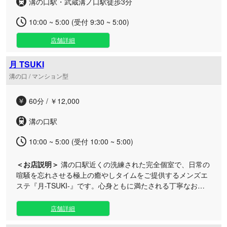
溝の口駅・武蔵溝ノ口駅徒歩3分
10:00 ~ 5:00 (受付 9:30 ~ 5:00)
店舗詳細
月 TSUKI
溝の口 / マンション型
60分 / ￥12,000
溝の口駅
10:00 ~ 5:00 (受付 10:00 ~ 5:00)
＜お店説明＞
溝の口駅近くの洗練された完全個室で、日常の
喧騒を忘れさせる極上の癒やしタイムをご提供するメンズエ
ステ『月-TSUKI-』です。心身ともに満たされる丁寧なおも
てなしと厳選されたトリートメントで、疲れたお身体をしっ
かりと包み込みます。 お仕事帰りのビジネスマンの方や日常
店舗詳細
を離れて静かに癒やされたい大人の方に最適なプライベート