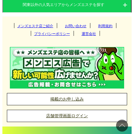
関東以外の人気エリアからメンズエステを探す
茨城県
栃木県
東京都
関西
群馬県
神奈川県
メンズエステ店ご紹介
お問い合わせ
千葉県
利用規約
つくば
溝の口メンズエステ店の選び方
プライバシーポリシー
運営会社
埼玉県
東海
栃木県
筑西
大阪府
京都府
高崎
溝の口エリアには、多くのメンズエステ店が点在し
ており、特に駅周辺にはアクセスの良いマンション
北海道・東北
東京都
守谷
兵庫県
滋賀県
伊勢崎
愛知県
岐阜県
宇都宮
型のメンズエステが多くあります。マンション型の
メンズエステは、プライベート感が重視された落ち
神栖
九州・沖縄
神奈川県
奈良県
和歌山県
太田
三重県
静岡県
那須塩原
北海道
岩手県
新宿
着いた空間で、日常の喧騒を忘れてリラックスでき
取手
前橋
中国
千葉県
栃木・佐野・足利
る環境が整っています。特に仕事帰りのビジネスマ
宮城県
山形県
吉祥寺
福岡県
大分県
横浜
掲載のお申し込み
ンや、近隣エリアから訪れる利用者に人気が高いで
土浦
館林
小山
北陸・甲信越
埼玉県
秋田県
青森県
府中
長崎県
宮崎県
新横浜
岡山県
広島県
千葉
す。
店舗管理画面ログイン
日立
福島県
町田
四国
熊本県
鹿児島県
川崎
山口県
鳥取県
松戸
石川県
富山県
大宮
溝の口のメンズエステ店では、アロマオイルやリン