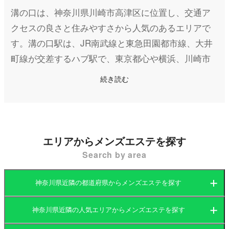
溝の口は、神奈川県川崎市高津区に位置し、交通ア
クセスの良さと住みやすさから人気のあるエリアで
す。溝の口駅は、JR南武線と東急田園都市線、大井
町線が交差するハブ駅で、東京都心や横浜、川崎市
内へのアクセスが非常に便利です。駅周辺は商業施
続き読む
設や飲食店、ショッピングモールが立ち並び、特に
「ノクティプラザ」や「マルイファミリー溝口」と
いった大型施設が人気です。生活の利便性が高く、
ファミリー層や単身者にも好まれる街となっていま
エリアからメンズエステを探す
す。 溝の口は、交通の便が良いだけでなく、多摩川
Search by area
河川敷や二子玉川エリアが近いため、自然環境も豊
かです。休日には河川敷でのんびりと過ごしたり、
神奈川県近隣の都道府県からメンズエステを探す
近隣の緑地公園でリフレッシュしたりすることがで
き、都会の利便性と自然の豊かさが調和したバラン
神奈川県近隣の人気エリアからメンズエステを探す
茨城県
群馬県
スの良いエリアです。