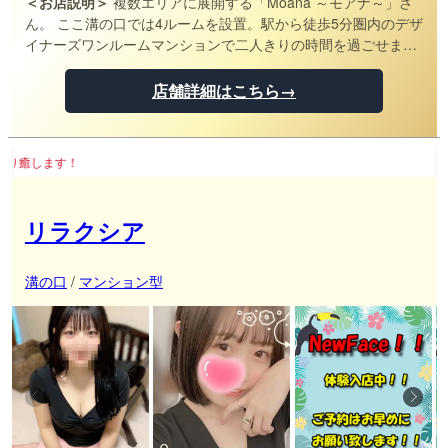
＜お店説明＞
複数エリアに展開する「Moana ～モアナ～」さ
ん。 ここ溝の口では4ルームを設置。駅から徒歩5分圏内のデザ
イナーズワンルームマンションで二人きりの時間を過ごせま
す。 セラピストさんは20代の女性を揃えています！ 所属店や
タイプごとに絞り込みも可能なため、お好みのセラピストさん
店舗詳細はこちら→
が見つけやすいのがいいですね。 また、写真指名は無料となっ
ているので、色々なセラピストさんの施術を積極的に試してみ
ましょう！ 施術に使用している水溶性リキッドは肌残りがなく
お疲れの貴方をし
快適ですよ。
リラクシア
溝の口
/
マンション型