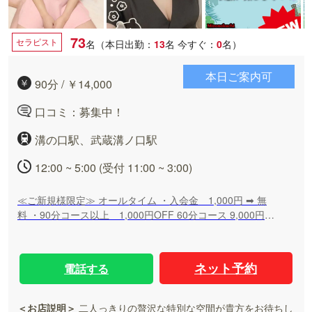
73
セラピスト
名（本日出勤：
13
名
今すぐ：
0
名）
本日ご案内可
90分 / ￥14,000
口コミ：募集中！
溝の口駅、武蔵溝ノ口駅
12:00 ~ 5:00 (受付 11:00 ~ 3:00)
≪ご新規様限定≫ オールタイム ・入会金 1,000円 ➡ 無
料 ・90分コース以上 1,000円OFF 60分コース 9,000円
(ご新規様限定) 90分コース 13,000円 ➡ 12,000円 120分コ
ース 17,000円 ➡ 16,000円 150分コース 21,000円 ➡
20,000円 ≪会員様限定≫ オープン～18：00まで ・90分コ
ネット予約
電話する
ース以上 1,000円OFF 90分コース 13,000円 ➡ 12,000円
120分コース 17,000円 ➡ 16,000円 150分コース 21,000円
➡ 20,000円 初めてつくセラピストは ・ネット指名料
＜お店説明＞
二人っきりの贅沢な特別な空間が貴方をお待ちし