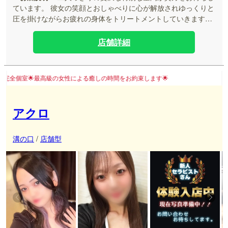
1,000円 ➡ 無料 --------------------------- ★毎週月曜と木曜は
ています。 彼女の笑顔とおしゃべりに心が解放されゆっくりと
オールタイムでお得★ ≪ご新規様・会員様共通≫ オール
圧を掛けながらお疲れの身体をトリートメントしていきます。
タイム ・入会金 1,000円 ➡ 無料 ・90分コース以上
幸せな時間はあっという間に過ぎ去りまた来たいという気持ち
1,000円OFF 60分コース 9,000円(ご新規様限定) 90分コー
がいっぱいになると確信しています。
店舗詳細
ス 13,000円 ➡ 12,000円 120分コース 17,000円 ➡ 16,000
円 150分コース 21,000円 ➡ 20,000円 初めてつくセラピス
トは ・ネット指名料 1,000円 ➡ 無料
による癒しの時間をお約束します🌟
アクロ
溝の口
/
店舗型