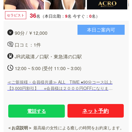
36
セラピスト
名（本日出勤：
9
名
今すぐ：
0
名）
本日ご案内可
90分 / ￥12,000
口コミ：1件
JR武蔵溝ノ口駅・東急溝の口駅
12:00 ~ 5:00 (受付 11:00 ~ 3:00)
≪ご新規様・会員様共通≫ ALL TIME ●90分コース以上
【3,000円割引】 ※会員様は２０００円OFFになりま
す！！ ♦入会金 サービス！！ ♦ネット指名料 サービ
ス！！ ※初めて接客させていただくセラピストに限りま
す。 60分コース 総額9,000円 (ご新規様限定) 90分コース
ネット予約
電話する
14,000円 ➡ 11,000円！ 120分コース 18,000円 ➡
15,000円！ 150分コース 22,000円 ➡ 19,000円！
本指名料 1,000円！！
＜お店説明＞
最高級の女性による癒しの時間をお約束します。