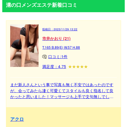
溝の口メンズエステ新着口コミ
投稿日：
2023/11/29 13:22
市井かおり (21)
T.165 B.89(E) W.57 H.88
口コミ:1件
満足度：4.75
まだ新人さんという事で写真も無く不安ではあったのです
が、会ってみたら凄く可愛くてスタイルも良く指名して良
かったと思いました！マッサージも上手で文句無しでし
た！！また行きます！！
アクロ