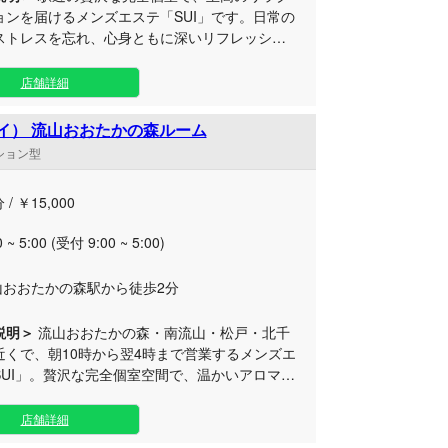
ョンを届けるメンズエステ「SUI」です。日常の
ストレスを忘れ、心身ともに深いリフレッシュ
る洗練されたプライベート空間をご用意してお
堪能いただ
店舗詳細
別なアロマホットオイルマッサージを提供。心
温かさのオイルと巧みな施術で、身体の凝りや
スイ） 流山おおたかの森ルーム
プレッシャーを優しく解きほぐします。さら
ンション型
沢な「極上ホイップ」などのオプションメニュ
実しており、お客様のコンディションに合わせ
 / ￥15,000
メイドなケアが可能です。 営業時間は朝10
翌午前4時までと幅広く、お仕事終わりや深夜の
0 ~ 5:00 (受付 9:00 ~ 5:00)
レッシュにも柔軟に対応いたします。 現在
山おおたかの森・南流山・松戸・北千住の4拠点
山おおたかの森駅から徒歩2分
中。都会の喧騒を離れた上質な隠れ家で、皆様
しを心よりお待ちしております。
説明＞
流山おおたかの森・南流山・松戸・北千
近くで、朝10時から翌4時まで営業するメンズエ
SUI」。贅沢な完全個室空間で、温かいアロマオ
ッサージが日々の疲れを極上の癒やしへと変え
店舗詳細
で、プロのセラピストがお客様お一人おひとり