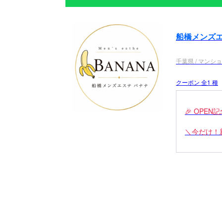
船橋メンズエ
千葉県 / マンシ
クーポン 全1 種
🎉 OPE
＼今だけ！
✨スタンダー
🔥 90分 15
🔥 120分 1
🔥 150分 2
この機会だ