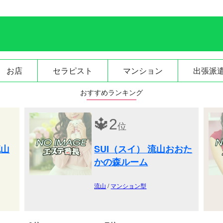
軽にお越しください。最高峰の美魔女たちが織りなす
極上の癒やしを、ぜひ一度ご体感ください。
お店
セラピスト
マンション
出張派
おすすめランキング
🔱
2
位
流山
SUI（スイ） 流山おおた
かの森ルーム
流山
/
マンション型