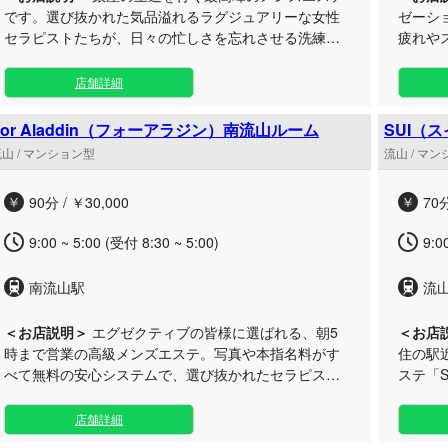
です。選び抜かれた気品溢れるラグジュアリーな女性
ゼーシ
セラピストたちが、日々の忙しさを忘れさせる洗練さ
疲れや
れたおもてなしと極上のプライベート施術空間をお届
を叶え
けいたします。 当店『銀座セレブ 信子』は、洗練され
ります。 当店では、70分からゆったりとご
店舗詳細
た大人のためのハイクオリティなリラクゼーションサ
ける特
ロンです。 日常の喧騒から離れ、心身ともに深く満た
地よい
For Aladdin（フォーアラジン）南流山ルーム
SUI（
される贅沢な時間を過ごしていただけるよう、徹底し
日々の
山 / マンション型
流山 / マ
た品質にこだわっています。基本となる90分のコース
に、贅
（28,000円）では、品格のある女性による丁寧で至高
ーも充
90分 / ￥30,000
70分
のアプローチをご堪能いただけます。 プライベートを
たオーダー
大切にできる専用ルームでの施術はもちろん、お客様
時から
9:00 ~ 5:00 (受付 8:30 ~ 5:00)
9:0
のご自宅やご宿泊先へ伺う出張対応も可能です。 受付
急なリフ
時間は朝7時から翌朝5時までとなっており、お仕事前
は、流
南流山駅
流
のリフレッシュから深夜の深い癒やしまで、お客様の
で展開
ライフスタイルに合わせていつでもご利用いただけま
のお越
す。銀座という街にふさわしい、最上級のパーソナル
＜お店説明＞
エグゼクティブの皆様に選ばれる、朝5
＜お店
ケアを心ゆくまでお楽しみください。
時まで営業の高級メンズエステ。写真や本指名料がす
住の駅
べて無料の安心システムで、選び抜かれたセラピスト
ステ「
による「禁断 of 魔法の施術」を心ゆくまでご堪能いた
イルマ
だけます。 日々第一線で闘う成功者の皆様へ、特別な
ます。 都会の喧騒を忘れられる上質な完全プライベー
店舗詳細
感動をお届けするための至福の空間をご用意いたしま
ト空間