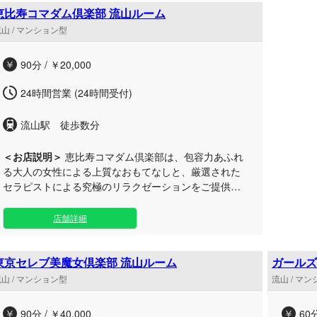
した。 当サロンのセラピストが、極上の手技で貴方の
に寄り添
恵比寿コマダム倶楽部 流山ルーム
心と身体を深く癒やし、その気持ちを完全に掴んで離
分コー
山 / マンション型
しません。 初めての方でも気軽にご体感いただける新
120
規限定の特別プランから、当店の真髄を尽くした最高
合わせ
90分 / ￥20,000
峰の「フォーアラジン魔法の施術コース」まで、多彩
ぐる「
な贅沢メニューを取り揃えております。 深夜のビジネ
上ホイ
24時間営業 (24時間受付)
スアワー後や、急に訪れた休息のひとときにも最適で
だいております。 日
す。 日常の喧騒から完全に遮断されたプライベートな
心身と
流山駅 徒歩数分
隠れ家で、五感を満たす最上のホスピタリティをぜひ
ぜひ当
ご体験ください。
待ちし
＜お店説明＞
恵比寿コマダム倶楽部は、包容力あふれ
る大人の女性による上質なおもてなしと、厳選された
セラピストによる究極のリラクゼーションをご提供す
るサロンです。洗練された所作で心からの安らぎをお
届けします。 日常の喧騒を離れて贅沢な癒やしを堪能
店舗詳細
したい大人の方に向けて、丁寧なカウンセリングを行
い、お一人おひとりのご要望に合わせた最適なトリー
トメントを施します。 流山エリアに佇む当ルームは、
東京セレブ美魔女倶楽部 流山ルーム
ガールズ
非日常を感じられる広々としたプライベート空間が魅
山ルーム
山 / マンション型
流山 / マ
力。品格と癒やしの雰囲気を兼ね備えたセラピスト
が、業務的ではない、細やかな心配りで至福の時間を
90分 / ￥40,000
60分