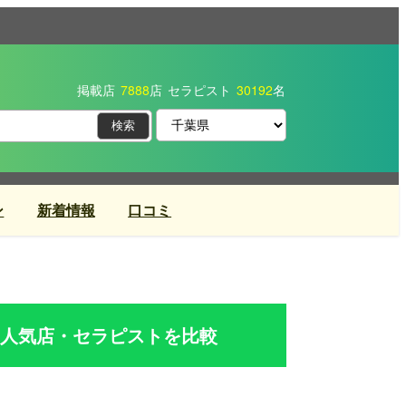
掲載店
7888
店
セラピスト
30192
名
ン
新着情報
口コミ
人気店・セラピストを比較