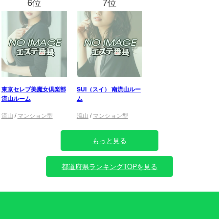
6位
7位
東京セレブ美魔女倶楽部
SUI（スイ） 南流山ルー
流山ルーム
ム
流山
/
マンション型
流山
/
マンション型
もっと見る
都道府県ランキングTOPを見る