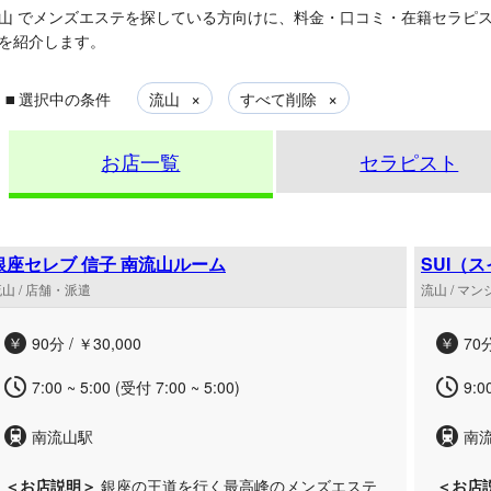
山
でメンズエステを探している方向けに、料金・口コミ・在籍セラピ
を紹介します。
▪
×
×
選択中の条件
流山
すべて削除
お店一覧
セラピスト
銀座セレブ 信子 南流山ルーム
SUI（
山 / 店舗・派遣
流山 / マ
90分 / ￥30,000
70分
7:00 ~ 5:00 (受付 7:00 ~ 5:00)
9:0
南流山駅
南
＜お店説明＞
銀座の王道を行く最高峰のメンズエステ
＜お店