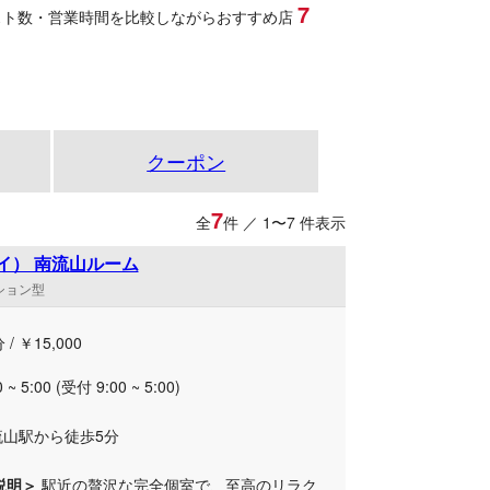
7
スト数・営業時間を比較しながらおすすめ店
クーポン
7
全
件 ／ 1〜7 件表示
スイ） 南流山ルーム
ンション型
 / ￥15,000
0 ~ 5:00 (受付 9:00 ~ 5:00)
流山駅から徒歩5分
説明＞
駅近の贅沢な完全個室で、至高のリラク