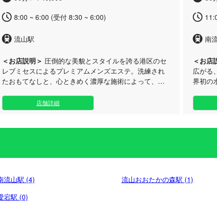
お約束いたします。 お仕事帰りやくつろぎのひと時な
ど、日々のリフレッシュにぜひご利用ください。洗練
8:00 ~ 6:00 (受付 8:30 ~ 6:00)
11:
された空間で、心ゆくまで極上のひと時をご堪能いた
だけます。
流山駅
南
＜お店説明＞
圧倒的な美貌とスタイルを誇る港区のセ
＜お店
レブミセスによるプレミアムメンズエステ。洗練され
広がる
たおもてなしと、心ときめく濃厚な施術によって、心
界初の
身が深く満たされる最上級の非日常タイムをご提供い
リラク
たします。 東京セレブ美魔女倶楽部では、年齢を一切
です。 当店では、通常のコースに「ヘッドスパ」と
店舗詳細
感じさせない、輝くような魅力を放つセラピストだけ
「ソル
を厳選採用しております。体から自然と溢れ出る高貴
ジナル
な気品と、徹底的に磨き上げられた内面の美しさで、
の「よ
お客様を温かくお迎えいたします。 洗練されたスタイ
真似で
リッシュな空間で受ける施術は、心地よいリラクゼー
いたしました。 また、開
ションだけでなく、贅沢なセレブ感と深く心に残る情
ント内
熱的なひとときをお約束します。基本のコースから、
プにい
南流山駅 (4)
流山おおたかの森駅 (1)
さらに贅沢を極めたVIPダイヤモンドコースまで、特別
お楽し
なトリートメントを多数ご用意いたしました。 早朝8
しむリ
愛宕駅 (0)
時から翌朝6時まで対応しておりますので、お仕事終わ
りや特別な日の締めくくりなど、お好きな時間にお気