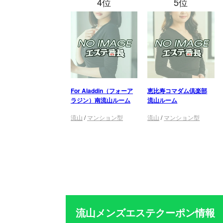
4位
5位
For Aladdin（フォーア
恵比寿コマダム倶楽部
ラジン）南流山ルーム
流山ルーム
流山
/
マンション型
流山
/
マンション型
流山メンズエステクーポン情報