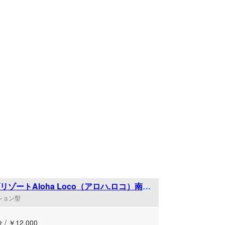
ったおもてなしを提供いたします。 基本の70
スをはじめ、じっくりと心身を解放する90分や
分のロングコースまで、その日のコンディションに
た柔軟なケアが可能です。また、遊び心をくす
衣装チェンジ」や、極上の心地よさを誇る「極
ップ」といった各種オプションもご好評をいた
々のプレッシャーから解放され、
もに深いリフレッシュを叶える特別な時間を、
店でご体感ください。皆様のご来店を心よりお
ております。
リゾートAloha Loco（アロハ.ロコ）南流
ンション型
 / ￥12,000