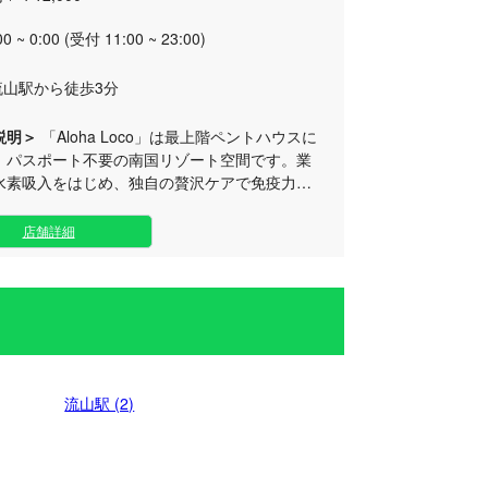
00 ~ 0:00 (受付 11:00 ~ 23:00)
流山駅から徒歩3分
説明＞
「Aloha Loco」は最上階ペントハウスに
、パスポート不要の南国リゾート空間です。業
水素吸入をはじめ、独自の贅沢ケアで免疫力と
ゼーション効果を高める、進化系メンズエステ
店舗詳細
トスクラブ」を贅沢に組み込んだ、独自のオリ
メニューをご提供しております。さらに、人気
もぎ蒸し」や「ハーブテント」など、他店には
きないこだわりのケアアイテムも豊富にご用意
放的なバルコニーや特別なテ
での施術プランもあり、まるでリゾートキャン
るかのようなワクワク感あふれる非日常体験を
流山駅 (2)
みいただけます。都会の喧騒を離れ、五感で楽
アルな癒やしの時間をぜひご体感ください。