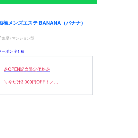
船橋メンズエステ BANANA（バナナ）
千葉県 / マンション型
クーポン 全1 種
🎉OPEN記念限定価格🎉
＼今だけ3,000円OFF！／
🛏️ オール仰向けコース
70分 18,000円 → 15,000円
さらに…
✨MB・DL20分・神トロ付き！✨
✨人気オプション込みの特別価格✨