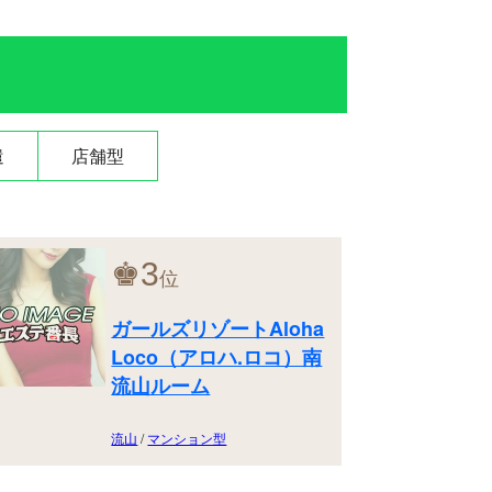
遣
店舗型
♚
3
位
ガールズリゾートAloha
Loco（アロハ.ロコ）南
流山ルーム
流山
/
マンション型