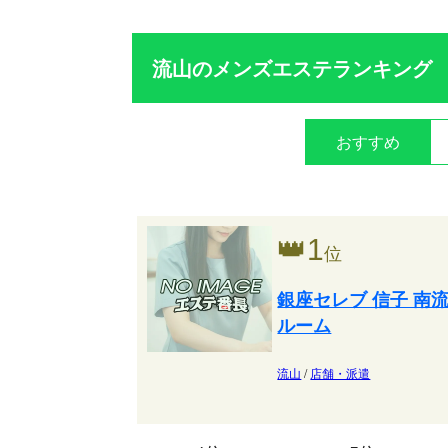
流山のメンズエステランキング
おすすめ
👑
1
位
銀座セレブ 信子 南
ルーム
流山
/
店舗・派遣