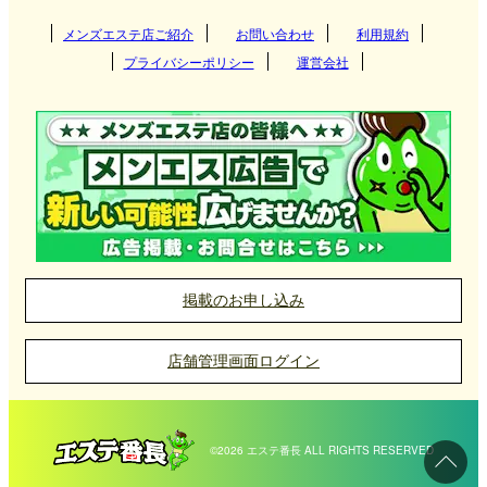
関西
群馬県
神奈川県
メンズエステ店ご紹介
お問い合わせ
千葉県
利用規約
つくば
代々木メンズエステ店の選び方
プライバシーポリシー
運営会社
埼玉県
東海
栃木県
筑西
大阪府
京都府
高崎
代々木は繁華街の喧騒から離れた静かなエリアで
す。そのため、リラックスした環境で施術を受ける
北海道・東北
東京都
守谷
兵庫県
滋賀県
伊勢崎
愛知県
岐阜県
宇都宮
ことができ、都会の疲れを癒すのに最適です。プラ
イバシーが重視されるマンション型のメンズエステ
神栖
九州・沖縄
神奈川県
奈良県
和歌山県
太田
三重県
静岡県
那須塩原
北海道
岩手県
新宿
店が多く、特別なひとときを提供してくれるのが魅
取手
力です。
前橋
中国
千葉県
栃木・佐野・足利
宮城県
山形県
吉祥寺
福岡県
大分県
横浜
掲載のお申し込み
土浦
館林
小山
北陸・甲信越
埼玉県
秋田県
青森県
府中
長崎県
宮崎県
新横浜
岡山県
広島県
千葉
JR代々木駅や副都心線の北参道駅が利用できるた
店舗管理画面ログイン
日立
福島県
町田
四国
熊本県
鹿児島県
川崎
山口県
鳥取県
松戸
め、新宿や渋谷などからのアクセスが非常に便利で
石川県
富山県
大宮
す。仕事帰りや買い物帰りにも立ち寄りやすいロケ
水戸
中野
沖縄県
佐賀県
伊勢佐木長者町
島根県
柏
福井県
新潟県
浦和
愛媛県
香川県
©2026 エステ番長 ALL RIGHTS RESERVED
ーションが、利用者にとって大きな利点となってい
古河