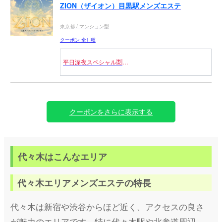
ZION（ザイオン）目黒駅メンズエステ
東京都 / マンション型
クーポン 全1 種
平日深夜スペシャル🈹
2時以降の来店
￣￣￣￣￣￣￣￣￣￣￣
【コース料金3000円OFF】
80分/14000円 ⇒ 11000円
クーポンをさらに表示する
90分/16000円 ⇒ 13000円
100分/18000円 ⇒ 15000円
120分/22000円 ⇒ 19000円
※割引併用不可
代々木はこんなエリア
代々木エリアメンズエステの特長
代々木は新宿や渋谷からほど近く、アクセスの良さ
が魅力のエリアです。特に代々木駅や北参道周辺