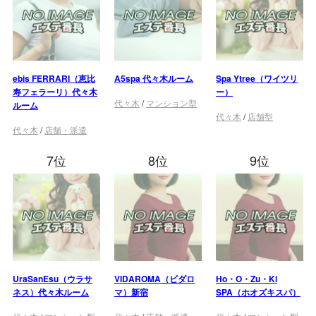
ebis FERRARI（恵比
A5spa 代々木ルーム
Spa Ytree（ワイツリ
寿フェラーリ）代々木
ー）
代々木
/
マンション型
ルーム
代々木
/
店舗型
代々木
/
店舗・派遣
7位
8位
9位
UraSanEsu（ウラサ
VIDAROMA（ビダロ
Ho・O・Zu・Ki
ネス）代々木ルーム
マ）新宿
SPA（ホオズキスパ）