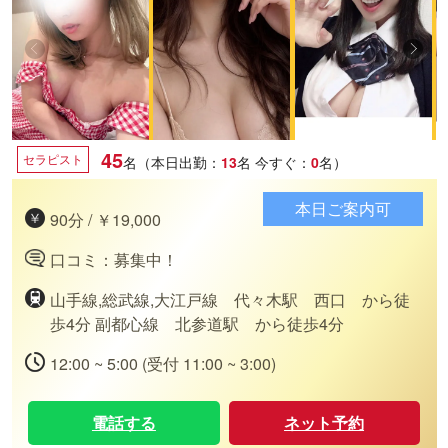
45
セラピスト
名（本日出勤：
13
名
今すぐ：
0
名）
本日ご案内可
90分 / ￥19,000
口コミ：募集中！
山手線,総武線,大江戸線 代々木駅 西口 から徒
歩4分 副都心線 北参道駅 から徒歩4分
12:00 ~ 5:00 (受付 11:00 ~ 3:00)
電話する
ネット予約