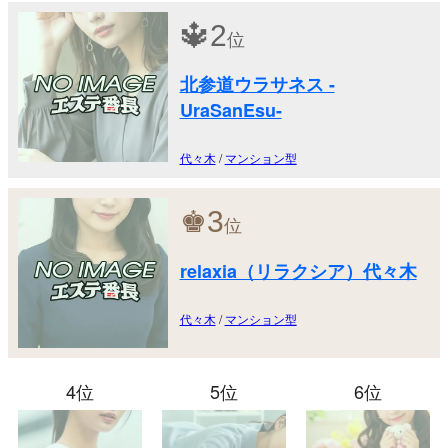
🔱
2
位
北参道ウラサネス -
UraSanEsu-
代々木
/
マンション型
♚
3
位
relaxia（リラクシア）代々木
代々木
/
マンション型
4位
5位
6位