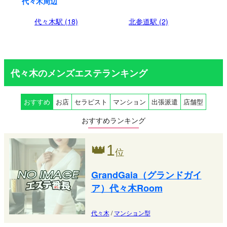
代々木周辺
代々木駅 (18)
北参道駅 (2)
代々木のメンズエステランキング
おすすめ
お店
セラピスト
マンション
出張派遣
店舗型
おすすめランキング
👑
1
位
GrandGaia（グランドガイ
ア）代々木Room
代々木
/
マンション型