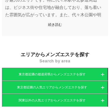
は、ビジネス街や住宅地が融合しており、落ち着い
た雰囲気が広がっています。また、代々木公園や明
治神宮といった自然豊かなスポットも近く、散策や
続き読む
リフレッシュに適したエリアです。近年ではカフェ
やオシャレなレストランが増加し、日常の喧騒を忘
れられる穴場的な場所として注目されています。
エリアからメンズエステを探す
そんな代々木エリアには、隠れ家的なメンズエステ
Search by area
が点在しており、主にマンション型の店舗が多いの
が特徴です。代々木駅周辺はもちろん、北参道エリ
東京都近隣の都道府県からメンズエステを探す
アにかけても高級感あふれるマンションやプライベ
ート空間を提供する店舗が多く、心身ともにリラッ
東京都近隣の人気エリアからメンズエステを探す
茨城県
群馬県
クスできると評判です。
関東以外の人気エリアからメンズエステを探す
茨城県
栃木県
東京都