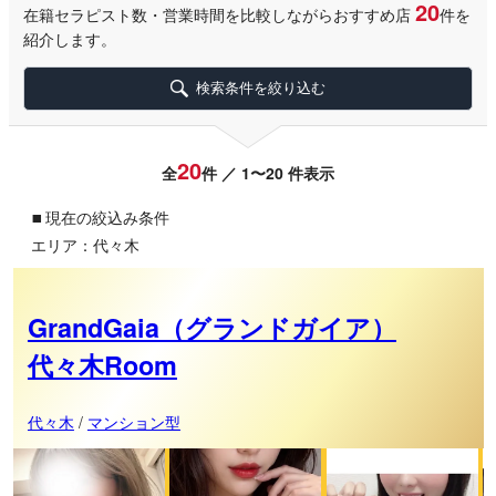
20
在籍セラピスト数・営業時間を比較しながらおすすめ店
件を
紹介します。
検索条件を絞り込む
20
全
件 ／ 1〜20 件表示
▪
現在の絞込み条件
エリア：代々木
GrandGaia（グランドガイア）
代々木Room
代々木
/
マンション型