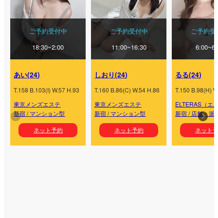
ご予約受付中
ご予約受付中
ご予約受
18:30~2:00
11:00~16:30
6:00~6:
あい
(
24
)
しおり
(
24
)
るる
(
24
)
T.
158
B.
103
(
I
) W.
57
H.
93
T.
160
B.
86
(
C
) W.
54
H.
86
T.
150
B.
98
(
H
) W
東京メンズエステ
東京メンズエステ
ELTERAS（
新宿
/
マンション型
新宿
/
マンション型
新宿
/
店舗・派
ネット予約
ネット予約
ネット