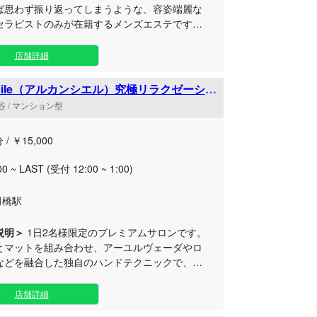
ば思わず振り返ってしまうような、容姿端麗な
セラピストのみが在籍するメンズエステです。
求める「最上の癒やし」を徹底的に追求した空
 完全着衣で行う健全なアロマ施術
店舗詳細
ながら、贅沢なプライベート空間で日々のスト
を芯から解きほぐします。 洗練された幡ヶ
n-cile（アルカンシエル）究極リラクゼーショ
アで、極上のリラクゼーションとおもてなしを
 / マンション型
ください。セラピスト一同、心よりお待ちして
す。
 / ￥15,000
00 ~ LAST (受付 12:00 ~ 1:00)
田橋駅
説明＞
1日2名様限定のプレミアムサロンです。
とマットを組み合わせ、アーユルヴェーダやロ
などを融合した独自のハンドテクニックで、ま
の中にいるような最上級の癒やしの世界へとお
王線の代田橋駅付近に位置する当
店舗詳細
は、日常の喧騒から離れて心からリフレッシュ