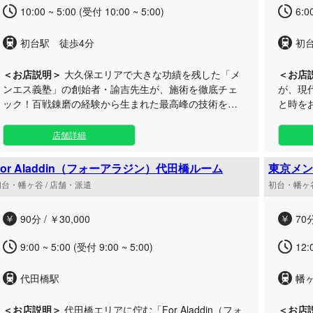
す。どうぞ心ゆくまでご堪能ください。
す。
10:00 ~ 5:00 (受付 10:00 ~ 5:00)
6:0
初台駅 徒歩4分
初
＜お店説明＞
大久保エリアで大きな功績を残した「メ
＜お店
ンエス義塾」の創始者・諭吉先生が、施術を徹底チェ
が、現
ック！百戦錬磨の経験から生まれた最高峰の技術を心
と時をお届
ゆくまで堪能できる、実力派のメンズエステサロンで
の近く
す。 初台駅から徒歩4分という好立地にありながら、
れたい
店舗詳細
都会の喧騒を忘れさせる極上の癒やし空間をご用意い
をご用
たしました。当店の自慢は、選び抜かれたセラピスト
う落ち
For Aladdin（フォーアラジン）代田橋ルーム
東京メン
たちによる卓越したトリートメントです。 独自の技術
福のリ
初台・幡ヶ谷 / 店舗・派遣
初台・幡ヶ谷
チェックをクリアしたセラピストが、お客様一人ひと
に深い活
りの心と身体に寄り添い、深いリラクゼーションへと
から深
90分 / ￥30,000
70分
導きます。日々の疲れをリセットし、至福のひととき
仕事帰
を過ごしたい方に最適なサロンです。洗練されたおも
まで、
9:00 ~ 5:00 (受付 9:00 ~ 5:00)
12:
てなしと極上の施術を、ぜひ個室のプライベート空間
利用い
でご体感ください。
なおも
代田橋駅
幡
＜お店説明＞
代田橋エリアに佇む「For Aladdin（フォ
＜お店