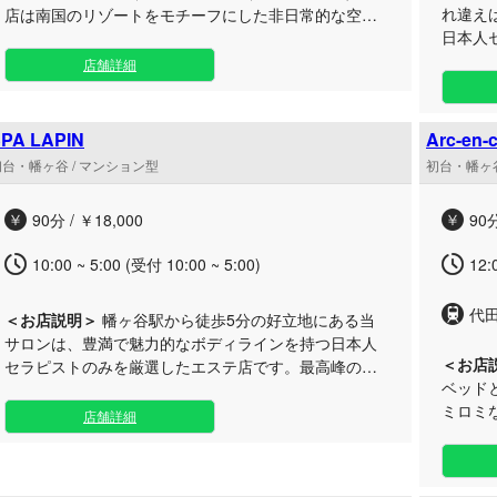
れ違え
店は南国のリゾートをモチーフにした非日常的な空間
日本人
をコンセプトに、日々の疲れを存分に癒やす時間を提
男性が
供します。 都会の喧騒から切り離された洗練されたプ
店舗詳細
間をお届けします。
ライベート空間で、至高のアロマトリートメントをお
であり
届けいたします。お仕事帰りやお出かけの際にも立ち
レスや疲れ
寄りやすいエリアで、心身ともに解放される贅沢なひ
PA LAPIN
Arc-e
谷エリ
とときをお過ごしください。極上のホスピタリティを
ン
初台・幡ヶ谷 / マンション型
初台・幡ヶ谷
ご堪能
ご用意して、皆さまのご来店を心よりお待ちしており
おりま
ます。
90分 / ￥18,000
90分
10:00 ~ 5:00 (受付 10:00 ~ 5:00)
12:
代
＜お店説明＞
幡ヶ谷駅から徒歩5分の好立地にある当
サロンは、豊満で魅力的なボディラインを持つ日本人
＜お店
セラピストのみを厳選したエステ店です。最高峰のホ
ベッド
スピタリティと、心までとろけるような密着型の施術
ミロミ
をご提供いたします。 都会の喧騒を忘れられる洗練さ
店舗詳細
るで水
れたプライベート空間で、五感を満たす贅沢なひとと
招きいたします。 京
きをお過ごしください。技術はもちろん、細やかな気
サロン
配りとおもてなしの心を備えた妖艶なセラピストたち