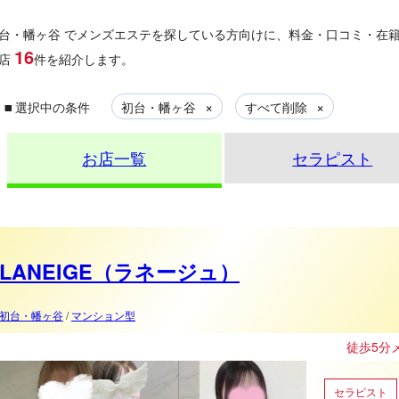
台・幡ヶ谷
でメンズエステを探している方向けに、料金・口コミ・在
16
店
件を紹介します。
▪
×
×
選択中の条件
初台・幡ヶ谷
すべて削除
お店一覧
セラピスト
LANEIGE（ラネージュ）
初台・幡ヶ谷
/
マンション型
徒歩5分メンズエステNEW
セラピスト