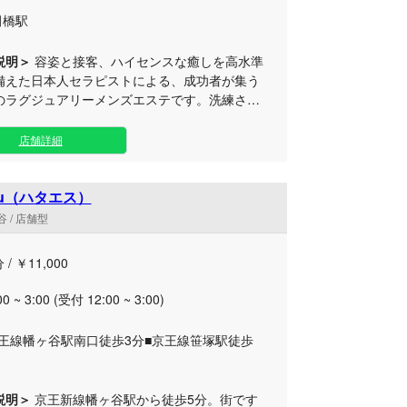
田橋駅
説明＞
容姿と接客、ハイセンスな癒しを高水準
備えた日本人セラピストによる、成功者が集う
のラグジュアリーメンズエステです。洗練され
個室の空間で、至高のリラクゼーションをご堪
儀作法や美しい所作、そして卓越
店舗詳細
術を身につけた施術のプロフェッショナルたち
常の忙しさを忘れさせる上質なひとときをお届
リアのプライベート感溢れる
su（ハタエス）
ョン型サロンにて、細部までこだわり抜いたお
 / 店舗型
しと最高峰の施術を心ゆくまでお楽しみくださ
 / ￥11,000
00 ~ 3:00 (受付 12:00 ~ 3:00)
京王線幡ヶ谷駅南口徒歩3分■京王線笹塚駅徒歩
説明＞
京王新線幡ヶ谷駅から徒歩5分。街です