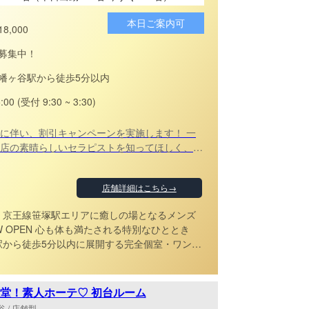
本日ご案内可
18,000
募集中！
幡ヶ谷駅から徒歩5分以内
5:00 (受付 9:30 ~ 3:30)
に伴い、割引キャンペーンを実施します！ 一
店の素晴らしいセラピストを知ってほしく、
から2000円割引させて頂きます！！ この機
店心からお待ちしております💖 ☆当店は最
店舗詳細はこちら→
引！ 入会金：2,000円→無料 コース料：各コー
 ↓↓↓↓ ※80分18000円→16000円 ※100分
京王線笹塚駅エリアに癒しの場となるメンズ
0000円 ※120分26000円→24000円 ※「入会金・
たされる特別なひととき
！ ご予約心よりお待ちしており
。 厳選された日本人セラピスト
いオイルを使い、日々の疲れを丁寧にほぐしま
堂！素人ホーテ♡ 初台ルーム
味わえない厳選された美女たちよる“上質な癒
 / 店舗型