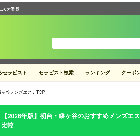
エステ番長
るセラピスト
セラピスト検索
ランキング
クーポ
幡ヶ谷メンズエステTOP
【2026年版】
初台・幡ヶ谷
のおすすめメンズエス
比較