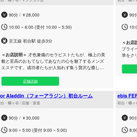
やし”をご体感ください。 極
時間を求める
90分 / ￥28,000
90分
届けします。
10:00 ~ 6:00 (受付 10:00 ~ 5:30)
10:
京王線 初台駅 徒歩3分
＜お店
プライ
＜お店説明＞
才色兼備のセラピストたちが、極上の美
準をク
貌と至高のおもてなしであなたの心を魅了するメンズ
客様一
エステです。成功者たちが人知れず集う贅沢な癒しの
寧に解きほぐしま
空間で、心から満たされる至福のひとときをお届けい
洗練さ
たします。 大人の落ち着きと利便性を兼ね備えた初台
が守ら
店舗詳細
エリアに佇む当ルームは、都会の喧騒を忘れさせてく
リアと
れる上質な秘密の隠れ家。選び抜かれたセラピストに
ら解放
For Aladdin（フォーアラジン）初台ルーム
ebis
よる丁寧な施術と温かいホスピタリティで、日々の緊
す。 お仕事帰りやお出かけの際にも立ち寄りやすい抜
初台・幡ヶ谷 / 店舗・派遣
初台・幡ヶ谷
張を優しく解きほぐします。日常から離れた極上のプ
群のア
ライベート空間で、特別なリフレッシュタイムをご堪
てにお
90分 / ￥30,000
90分
能ください。
ともに
のメン
9:00 ~ 5:00 (受付 9:00 ~ 5:00)
8:0