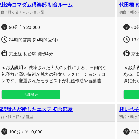
したい方
が、日々の疲れを優しく解きほぐします。 新宿からも
恵比寿コマダム倶楽部 初台ルーム
代田橋 R
頭から
アクセスしやすい幡ヶ谷エリアで、他では味わえない
初台・幡ヶ谷 / マンション型
初台・幡ヶ谷
み込み
極上の癒やしと至福のトリートメントを心ゆくまでご
ちます
堪能ください。
90分 / ￥20,000
60分
ナルマ
明日へ
24時間営業 (24時間受付)
13:
す。極
さい。
京王線 初台駅 徒歩4分
京
＜お店説明＞
洗練された大人の女性による、圧倒的な
＜お店
包容力と高い技術が魅力の熟女リラクゼーションサロ
ある、
ンです。厳選されたセラピストが礼儀作法や言葉遣
きにわ
い、極上の癒やし空間を徹底し、高級店さながらのサ
は、メ
ービスを身近に提供いたします。 カウンセリングを通
にあります。 心を込めた丁
店舗詳細
じてお客様お一人おひとりのご要望に寄り添い、画一
と、お
的ではない最適なトリートメントを組み立てます。
う、絶
福沢諭吉が愛したエステ 初台部屋
超レベチ
「初台ルーム」は、都会の喧騒を忘れさせる広々とし
徹底しております。
台・幡ヶ谷 / 店舗型
初台・幡ヶ谷
た非日常のプライベート空間。ずば抜けた才覚を持つ
の高い
セラピストが、日常の疲れを解きほぐす安らぎの時間
くださ
100分 / ￥10,000
60分
と、心から満たされる究極の施術をお届けいたしま
家ルー