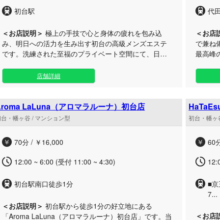
初台駅
代
＜お店説明＞
極上の手技で心と身体の疲れを包み込
＜お店
み、明日への活力を生み出す初台の高級メンズエステ
で兼ね
です。洗練された至福のプライベート空間にて、日頃
最高峰
から第一線で活躍されている皆様へ、深い感動と究極
た完全
の癒やしをお届けします。 都会の喧騒から切り離され
能いただけます。 礼
店舗詳細
た隠れ家のようなルームで、細部までこだわり抜いた
した技
おもてなしをご堪能ください。丁寧なアプローチで心
が、日
身の緊張を優しく解きほぐし、他では味わえない特別
けいたします。 代田橋エ
Aroma LaLuna（アロマラルーナ）初台店
HaTaE
なお時間をお約束いたします。アクセスに便利な初台
マンシ
初台・幡ヶ谷 / マンション型
初台・幡ヶ谷
エリアにて、皆様のご来店を心よりお待ちしておりま
もてな
す。
い。
70分 / ￥16,000
60分
12:00 ~ 6:00 (受付 11:00 ~ 4:30)
12:
初台駅南口徒歩1分
■
7...
＜お店説明＞
初台駅から徒歩1分の好立地にある
＜お店
「Aroma LaLuna（アロマラルーナ）初台店」です。当