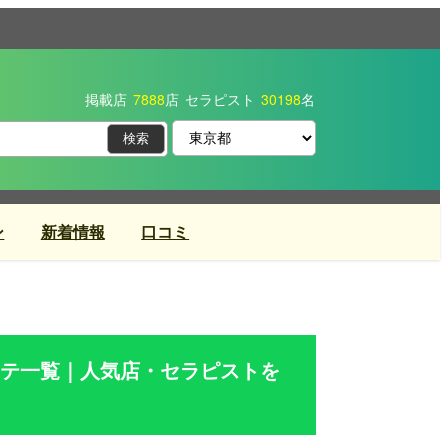
掲載店
7888
店
セラピスト
30198
名
ン
新着情報
口コミ
テ一覧｜人気店・セラピストを