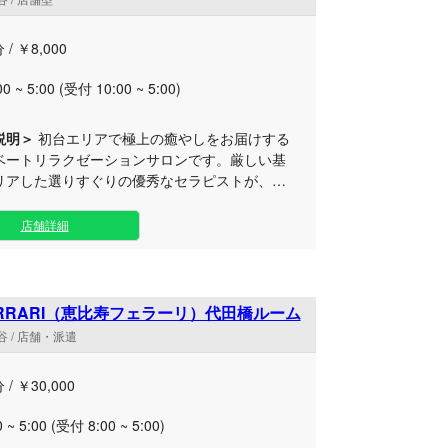
上のオイルマッサージと特別な
紳士に、唯一無二のリラクゼーション体験をお
 / ￥8,000
00 ~ 5:00 (受付 10:00 ~ 5:00)
説明＞
初台エリアで極上の癒やしをお届けする
ベートリラクゼーションサロンです。厳しい基
リアした選りすぐりの優秀なセラピストが、お
人ひとりの日々のお疲れやストレスを優しく丁
す。 都会の喧騒を忘れさせてくれる
店舗詳細
れた空間は、完全プライベートなプライバシー
れた環境です。細部までこだわり抜いたインテ
心地よいアロマの香りに包まれながら、日常か
される贅沢なひとときをお過ごしいただけま
 FERRARI（恵比寿フェラーリ）代田橋ルーム
 / 店舗・派遣
クセスを誇り、技術・空間・おもてなしのすべ
いて高いクオリティを追求しております。心身
 / ￥30,000
深いリフレッシュを求めるすべての方へ、至福
タル＆ボディケアをご提供いたします。
0 ~ 5:00 (受付 8:00 ~ 5:00)