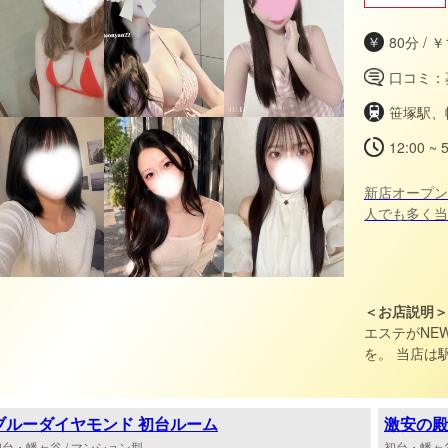
80分 / ￥
口コミ：
笹塚駅、
12:00 ~ 
新店オープン
人でも多く当
すべてのコース
会に是非！ご来
大4000円割
ス2000円割引
＜お店説明＞
22000円→2
エステがNEW OPEN 心も体も満
コース料割引」は併用ＯＫ
を。 当店は駅から徒歩5分以内に展開する完全個室・ワンル
ます♪
ーム型のメンズエステです
が、肌に優し
す。 周囲を気にせずリラックスできるプライベート空間
ブルーダイヤモンド 初台ルーム
激安の殿
で、日常では
初台・幡ヶ谷 / マンション型
初台・幡ヶ谷