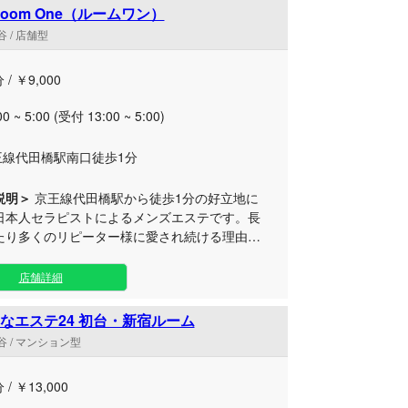
に最適なプライベート空間です。 施術では、
oom One（ルームワン）
つま先までたっぷりの温かいオイルで全身を包
 / 店舗型
、日頃の緊張やストレスを脳から優しく溶き放
。一人ひとりのお体に寄り添った完璧なオリジ
 / ￥9,000
ッサージによって、心と身体を芯から満たし、
の活力を生み出すお手伝いをさせていただきま
00 ~ 5:00 (受付 13:00 ~ 5:00)
上のリラックスタイムを心ゆくまでご堪能くだ
王線代田橋駅南口徒歩1分
説明＞
京王線代田橋駅から徒歩1分の好立地に
日本人セラピストによるメンズエステです。長
たり多くのリピーター様に愛され続ける理由
ンズエステの基本を忠実に守り抜いている姿勢
寧な施術はもちろんのこ
店舗詳細
客様一人ひとりが心からリラックスできるよ
妙な距離感で心地よさを察知するおもてなしを
なエステ24 初台・新宿ルーム
 流行に左右されない、伝統的で質
 / マンション型
プライベート空間と癒やしのひとときをご堪能
い。駅近ながら喧騒を忘れられる代田橋の隠れ
 / ￥13,000
ムで、皆様のご来店を心よりお待ちしておりま