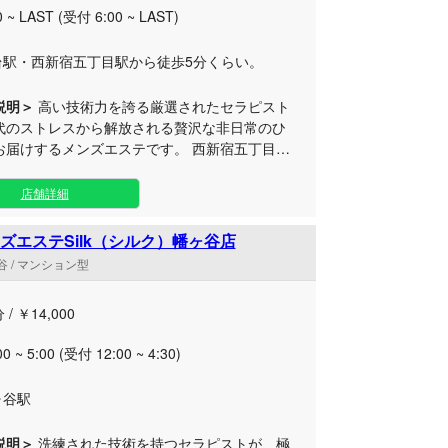
0 ~ LAST (受付 6:00 ~ LAST)
台駅・西新宿五丁目駅から徒歩5分くらい。
説明＞
高い技術力を誇る厳選されたセラピスト
代のストレスから解放される贅沢な非日常のひ
けするメンズエステです。 西新宿五丁目駅
でアクセスしやすい当ルームは、静かに癒やさ
大人の方に最適な完全個室のプライベート空間
店舗詳細
意しております。ラグジュアリーな雰囲気が漂
着いた店内で、独自のこだわりを詰め込んだ至
ズエステSilk（シルク）幡ヶ谷店
ラクゼーションマッサージをご提供。心身とも
 / マンション型
力で満たされる丁寧な施術を施します。 早朝
夜までの幅広い時間帯に対応しているため、お
 / ￥14,000
りの遅い時間からお出かけ前後のリフレッシュ
ご自身のライフスタイルに合わせてお気軽にご
00 ~ 5:00 (受付 12:00 ~ 4:30)
ただけます。最初から最後まで徹底された上質
てなしをぜひご堪能ください。
ヶ谷駅
説明＞
洗練された技術を持つセラピストが、極