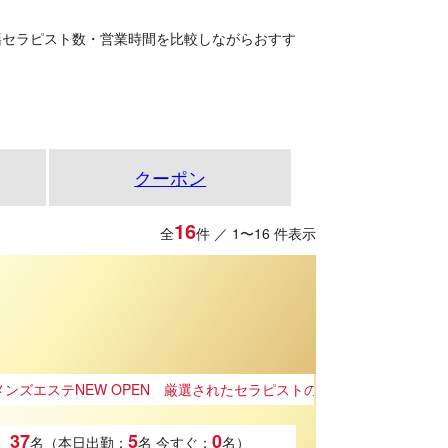
籍セラピスト数・営業時間を比較しながらおすす
クーポン
16
全
件 ／ 1〜16 件表示
 OPEN 厳選されたセラピストのみが在籍✨
37
5
0
名（本日出勤：
名
今すぐ：
名）