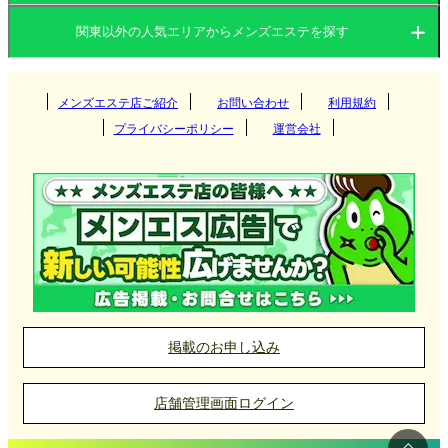
茨城県
群馬県
関東以外の人気エリアからメンズエステを探す
茨城県
栃木県
東京都
関西
群馬県
神奈川県
メンズエステ店ご紹介
お問い合わせ
千葉県
利用規約
つくば
プライバシーポリシー
運営会社
埼玉県
東海
栃木県
筑西
大阪府
京都府
高崎
北海道・東北
東京都
守谷
兵庫県
滋賀県
伊勢崎
愛知県
岐阜県
宇都宮
神栖
九州・沖縄
神奈川県
奈良県
和歌山県
太田
三重県
静岡県
那須塩原
北海道
岩手県
新宿
取手
前橋
中国
千葉県
栃木・佐野・足利
宮城県
山形県
吉祥寺
福岡県
大分県
横浜
掲載のお申し込み
土浦
館林
小山
北陸・甲信越
埼玉県
秋田県
青森県
府中
長崎県
宮崎県
新横浜
岡山県
広島県
千葉
店舗管理画面ログイン
日立
福島県
町田
四国
熊本県
鹿児島県
川崎
山口県
鳥取県
松戸
石川県
富山県
大宮