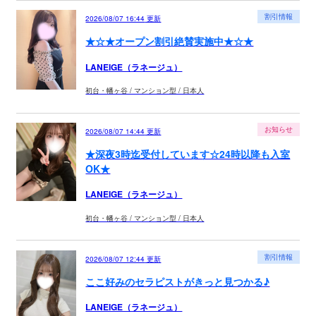
割引情報
2026/08/07 16:44
更新
★☆★オープン割引絶賛実施中★☆★
LANEIGE（ラネージュ）
初台・幡ヶ谷 / マンション型 / 日本人
お知らせ
2026/08/07 14:44
更新
★深夜3時迄受付しています☆24時以降も入室
OK★
LANEIGE（ラネージュ）
初台・幡ヶ谷 / マンション型 / 日本人
割引情報
2026/08/07 12:44
更新
ここ好みのセラピストがきっと見つかる♪
LANEIGE（ラネージュ）