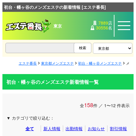
初台・幡ヶ谷のメンズエステの新着情報 [エステ番長]
7889
店
東京
30556
名
エステ番長
東京都メンズエステ
初台・幡ヶ谷メンズエステ
メン
初台・幡ヶ谷のメンズエステ新着情報一覧
158
全
件 ／ 1〜12 件表示
カテゴリで絞り込む：
全て
新人情報
出勤情報
お知らせ
割引情報