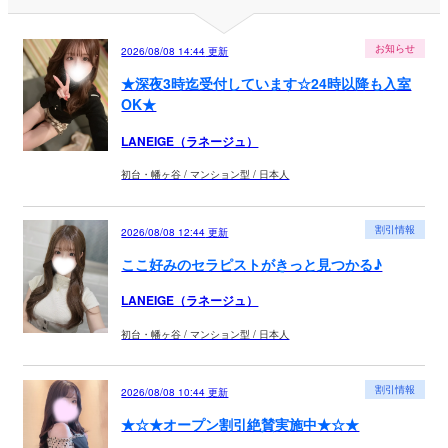
お知らせ
2026/08/08 14:44
更新
★深夜3時迄受付しています☆24時以降も入室
OK★
LANEIGE（ラネージュ）
初台・幡ヶ谷 / マンション型 / 日本人
割引情報
2026/08/08 12:44
更新
ここ好みのセラピストがきっと見つかる♪
LANEIGE（ラネージュ）
初台・幡ヶ谷 / マンション型 / 日本人
割引情報
2026/08/08 10:44
更新
★☆★オープン割引絶賛実施中★☆★