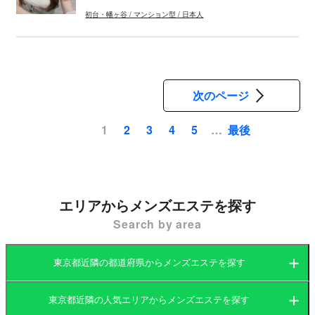
初台・幡ヶ谷 / マンション型 / 日本人
次のページ
最後
1
2
3
4
5
…
ペ
ー
ジ
送
エリアからメンズエステを探す
り
Search by area
東京都近隣の都道府県からメンズエステを探す
東京都近隣の人気エリアからメンズエステを探す