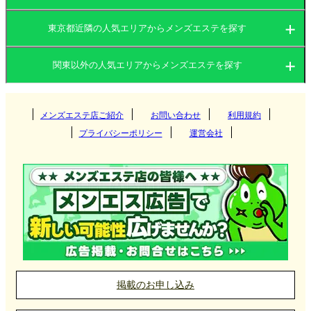
東京都近隣の人気エリアからメンズエステを探す
秋津メンズエステ店の選び方
茨城県
群馬県
関東以外の人気エリアからメンズエステを探す
茨城県
JRと西武線が乗り入れる秋津駅は、多方面からのア
栃木県
東京都
クセスに優れています。仕事帰りや休日の利用に便
関西
群馬県
神奈川県
メンズエステ店ご紹介
お問い合わせ
千葉県
利用規約
つくば
利です。
プライバシーポリシー
運営会社
埼玉県
東海
栃木県
筑西
大阪府
京都府
高崎
住宅街が多い地域性を活かし、喧騒を離れて落ち着
いた時間を過ごせます。特にリラックス重視の方に
北海道・東北
東京都
守谷
兵庫県
滋賀県
伊勢崎
愛知県
岐阜県
宇都宮
おすすめです。
神栖
九州・沖縄
神奈川県
奈良県
和歌山県
太田
三重県
静岡県
那須塩原
北海道
岩手県
新宿
アロママッサージやリンパマッサージなど、本格的
な技術を提供する店舗が多く、自分の体調や気分に
取手
前橋
中国
千葉県
栃木・佐野・足利
宮城県
山形県
吉祥寺
福岡県
大分県
横浜
合わせた施術を選ぶことができます。
掲載のお申し込み
土浦
館林
小山
北陸・甲信越
埼玉県
秋田県
青森県
府中
長崎県
宮崎県
新横浜
岡山県
広島県
千葉