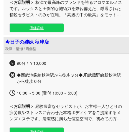
＜お店説明＞
秋津で最高峰のブランドを誇るアロマエルメス
です。ルックスと圧倒的な施術力を兼ね備えた、厳選された
精鋭セラピストのみが在籍。「高級の中の最高」をモットー
に、特別なおもてなしの空間をお届けいたします。 シンプル
でありながら細部までこだわり抜いた高級感あふれるルーム
店舗詳細
で、日々の忙しさを忘れ、心からとろけるような至福のひと
ときをお過ごしください。 当店では、お一人おひとりに寄り
今日子の姉妹 秋津店
添ったシンプルかつ最高級の接客を心がけております。深
秋津・清瀬 / 店舗型
夜・早朝まで営業しておりますので、お仕事帰りや遅い時間
のご褒美としても、いつでもお気軽にお立ち寄りいただけま
90分 / ￥10,000
す。洗練されたプロの技術と極上の空間を、ぜひご堪能くだ
さい。
◆西武池袋線秋津駅から徒歩３分◆JR武蔵野線新秋津駅
から徒歩６分
10:00 ~ 5:00 (受付 10:00 ~ 5:00)
＜お店説明＞
経験豊富なセラピストが、お客様一人ひとりの
疲労度やストレスに合わせた本格ボディケアをご提案するメ
ンズエステです。清潔感に満ちた個室空間で、初めての方も
心からリフレッシュできる特別な時間をお届けします。 日々
の忙しさから解放され、心身ともに深い癒やしを感じてみま
店舗詳細