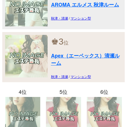
AROMA エルメス 秋津ルーム
秋津・清瀬
/
マンション型
♚
3
位
Apex（エーペックス）清瀬ル
ーム
秋津・清瀬
/
マンション型
4位
5位
6位