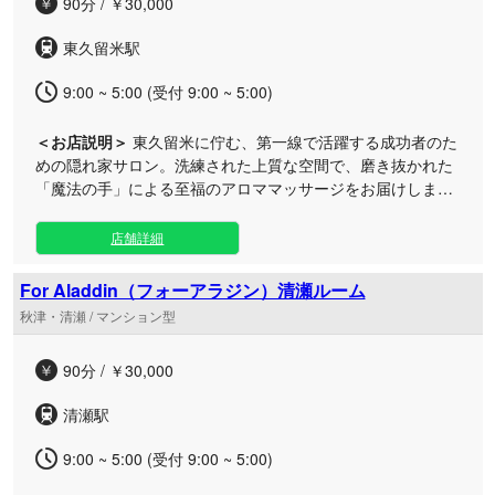
90分 / ￥30,000
しをご提供いたします。こだわり抜かれた特別な空間で、心
も身体も満たされる至福のひとときをお過ごしくださいま
東久留米駅
せ。皆さまのお越しを心よりお待ちしております。
9:00 ~ 5:00 (受付 9:00 ~ 5:00)
＜お店説明＞
東久留米に佇む、第一線で活躍する成功者のた
めの隠れ家サロン。洗練された上質な空間で、磨き抜かれた
「魔法の手」による至福のアロママッサージをお届けしま
す。五感を満たし、心身の疲労を奥底からリフレッシュしま
す。 日々お忙しいエグゼクティブの皆様に合わせ、朝9時か
店舗詳細
ら翌朝5時まで営業しております。お仕事帰りや深夜のプラ
イベートな時間など、ライフスタイルに合わせていつでも贅
For Aladdin（フォーアラジン）清瀬ルーム
沢なひとときをお過ごしいただけます。 日常の喧騒から完全
秋津・清瀬 / マンション型
に切り離された極上のプライベート空間、そして細部まで行
き届いた真心込めたおもてなし。一度体感したら忘れられな
90分 / ￥30,000
いほどの深い感動と、明日への活力を呼び覚ます特別なケア
をぜひご堪能ください。心も身体も委ねられる至高の癒やし
清瀬駅
をお約束いたします。
9:00 ~ 5:00 (受付 9:00 ~ 5:00)