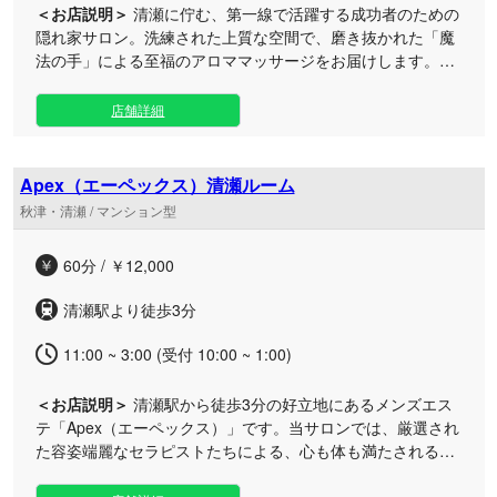
＜お店説明＞
清瀬に佇む、第一線で活躍する成功者のための
隠れ家サロン。洗練された上質な空間で、磨き抜かれた「魔
法の手」による至福のアロママッサージをお届けします。五
感を満たし、心身の疲労を奥底からリフレッシュします。
日々お忙しいエグゼクティブの皆様に合わせ、朝9時から翌
店舗詳細
朝5時まで営業しております。お仕事帰りや深夜のプライベ
ートな時間など、ライフスタイルに合わせていつでも贅沢な
ひとときをお過ごしいただけます。 日常の喧騒から完全に切
Apex（エーペックス）清瀬ルーム
り離された極上のプライベート空間、そして細部まで行き届
秋津・清瀬 / マンション型
いた真心込めたおもてなし。一度体感したら忘れられないほ
どの深い感動と、明日への活力を呼び覚ます特別なケアをぜ
60分 / ￥12,000
ひご堪能ください。心も身体も委ねられる至高の癒やしをお
約束いたします。
清瀬駅より徒歩3分
11:00 ~ 3:00 (受付 10:00 ~ 1:00)
＜お店説明＞
清瀬駅から徒歩3分の好立地にあるメンズエス
テ「Apex（エーペックス）」です。当サロンでは、厳選され
た容姿端麗なセラピストたちによる、心も体も満たされる洗
練された極上のリラクゼーションを提供いたします。 細部ま