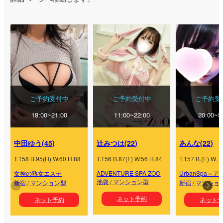
ご予約受付中
ご予約受付中
ご予約受
18:00~21:00
11:00~22:00
20:00~5
中田ゆう
(
45
)
辻みつは
(
22
)
あんな
(
22
)
T.
158
B.
95
(
H
) W.
60
H.
88
T.
156
B.
87
(
F
) W.
56
H.
84
T.
157
B.
(
E
) W.
H
女神の熟女エステ
ADVENTURE SPA ZOO
UrbanSpa～
池袋
/
マンション型
新宿
/
マンション型
新宿
/
マンショ
ネット予約
ネット予約
ネット