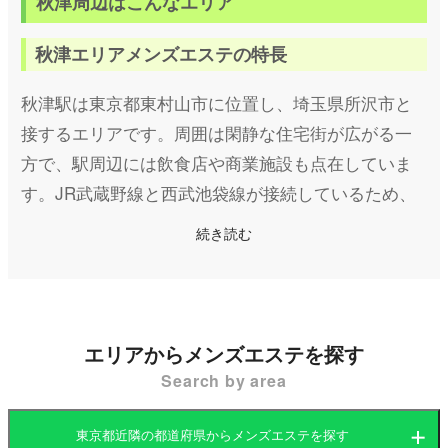
秋津周辺はこんなエリア
秋津エリアメンズエステの特長
秋津駅は東京都東村山市に位置し、埼玉県所沢市と
接するエリアです。周囲は閑静な住宅街が広がる一
方で、駅周辺には飲食店や商業施設も点在していま
す。JR武蔵野線と西武池袋線が接続しているため、
都心部や埼玉方面からのアクセスが良く、通勤客や
続き読む
地域住民に親しまれる地域です。
このような環境の秋津駅周辺のメンズエステ店は、
落ち着いた雰囲気で施術が受けられるマンション型
エリアからメンズエステを探す
が主流です。高いリラックス効果を得られる施術と
Search by area
ともに、プライベート空間で癒しの時間を過ごすこ
とができます。
東京都近隣の都道府県からメンズエステを探す