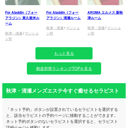
For Aladdin（フォー
For Aladdin（フォー
AROMA エルメス 新秋
アラジン）東久留米ル
アラジン）清瀬ルーム
津ルーム
ーム
秋津・清瀬
/
マンショ
秋津・清瀬
/
マンショ
秋津・清瀬
/
マンショ
ン型
ン型
ン型
もっと見る
都道府県ランキングTOPを見る
秋津・清瀬メンズエステ今すぐ癒せるセラピスト
「ネット予約」ボタンが設置されているセラピストを選択する
と、該当セラピストの予約ページに移動することができます。
ネット予約ボタンのないセラピストを選択すると、セラピスト
詳細ページへ移動します。