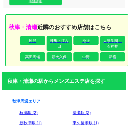
でこだわり抜いたプライベートな空間で、日常の慌ただしさ
店舗詳細
を忘れ、最高峰の癒やしのひとときをご堪能ください。お一
人おひとりに寄り添ったおもてなしで、至福の時間をプロデ
ュースいたします。皆様のご来店を、心よりお待ちしており
ます。
秋津・清瀬
近隣のおすすめ店舗はこちら
所沢
練馬・江古
池袋
大泉学園・
田
石神井
高田馬場
新大久保
中野
新宿
秋津・清瀬の駅からメンズエステ店を探す
秋津周辺エリア
秋津駅 (2)
清瀬駅 (2)
新秋津駅 (1)
東久留米駅 (1)