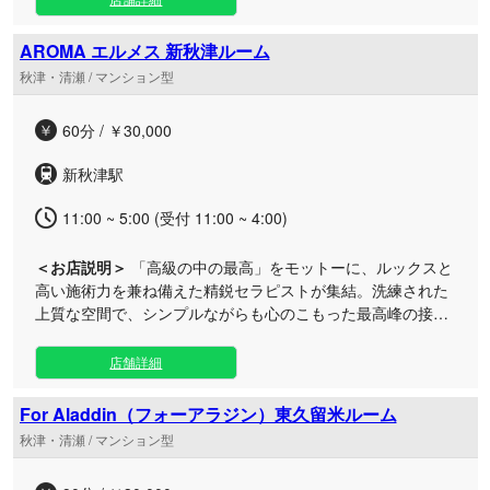
せんか？ 当店では、お体の状態を丁寧に把握した上で施術を
カスタマイズ。健やかなコンディションと高いパフォーマン
AROMA エルメス 新秋津ルーム
スを維持できるよう、親身にサポートいたします。 ワンラン
秋津・清瀬 / マンション型
ク上の技術とおもてなしが織りなす極上のリフレッシュタイ
ムを、どうぞ心ゆくまでご堪能くださいませ。みなさまのご
60分 / ￥30,000
来店を心よりお待ちしております。
新秋津駅
11:00 ~ 5:00 (受付 11:00 ~ 4:00)
＜お店説明＞
「高級の中の最高」をモットーに、ルックスと
高い施術力を兼ね備えた精鋭セラピストが集結。洗練された
上質な空間で、シンプルながらも心のこもった最高峰の接客
と贅沢なアロマタイムを心ゆくまでご堪能ください。 新秋津
のプライベートな空間で、日常の喧騒を忘れられる贅沢なひ
店舗詳細
とときをお届けいたします。当サロンが何よりも大切にして
いるのは、選び抜かれたセラピストによる細やかなおもてな
For Aladdin（フォーアラジン）東久留米ルーム
しと、深いリラクゼーションへと導く確かな技術です。 翌朝
秋津・清瀬 / マンション型
5時（最終受付4時）まで営業しておりますので、お仕事帰り
や深夜のホッと一息つきたい時間にも、いつでも極上の癒や