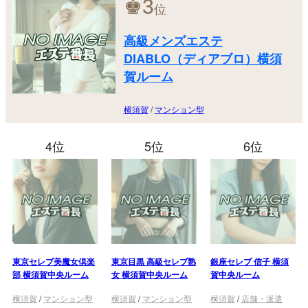
♚
3
位
高級メンズエステ
DIABLO（ディアブロ）横須
賀ルーム
横須賀
/
マンション型
4位
5位
6位
東京セレブ美魔女倶楽
東京目黒 高級セレブ熟
銀座セレブ 信子 横須
部 横須賀中央ルーム
女 横須賀中央ルーム
賀中央ルーム
横須賀
/
マンション型
横須賀
/
マンション型
横須賀
/
店舗・派遣