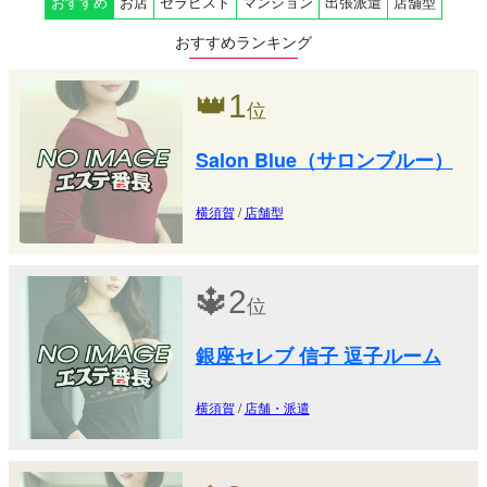
おすすめ
お店
セラピスト
マンション
出張派遣
店舗型
おすすめランキング
👑
1
位
Salon Blue（サロンブルー）
横須賀
/
店舗型
🔱
2
位
銀座セレブ 信子 逗子ルーム
横須賀
/
店舗・派遣