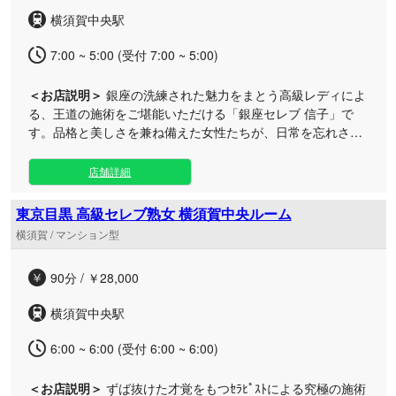
にて、日常を忘れる特別なひと時を心ゆくまでご堪能くださ
横須賀中央駅
い。スタッフ一同、皆様のお越しを心よりお待ちしておりま
す。
7:00 ~ 5:00 (受付 7:00 ~ 5:00)
＜お店説明＞
銀座の洗練された魅力をまとう高級レディによ
る、王道の施術をご堪能いただける「銀座セレブ 信子」で
す。品格と美しさを兼ね備えた女性たちが、日常を忘れさせ
る贅沢なひとときへと皆様を誘います。 当ブランドが誇るラ
グジュアリーなプライベート空間は、日常の忙しさから解放
店舗詳細
されて静かに癒やされたい大人の方に最適です。アクセスに
も便利な横須賀中央エリアのルームにて、洗練された品のあ
東京目黒 高級セレブ熟女 横須賀中央ルーム
る女性たちが心を込めた丁寧な施術を行い、お体の疲れを心
横須賀 / マンション型
地よく解きほぐします。 お仕事帰りのリフレッシュや、特別
な日のご褒美としていつでもお気軽にご利用ください。極上
90分 / ￥28,000
のおもてなしでお待ちしております。
横須賀中央駅
6:00 ~ 6:00 (受付 6:00 ~ 6:00)
＜お店説明＞
ずば抜けた才覚をもつｾﾗﾋﾟｽﾄによる究極の施術