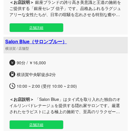
＜お店説明＞
銀座ブランドの誇り高き美意識と王道の施術を
ご提供する「銀座セレブ 信子」です。品格あふれるラグジュ
アリーな女性たちが、日常の喧騒を忘れさせる特別な癒やし
のひとときを皆様にお届けいたします。 穏やかな時間が流れ
る逗子エリアのルームは、都会の喧騒から離れて静かに心身
店舗詳細
を休めたい大人の方に最適な隠れ家空間です。品と気品を兼
ね備えた女性による丁寧な施術が、心と体の緊張を心地よく
Salon Blue（サロンブルー）
解きほぐします。お出かけ帰りの贅沢なひとときや、週末の
横須賀 / 店舗型
リフレッシュなど、いつでもお気軽にお立ち寄りください。
90分 / ￥16,000
横須賀中央駅徒歩2分
10:00 ~ 2:00 (受付 10:00 ~ 2:00)
＜お店説明＞
「Salon Blue」はタイ式を取り入れた独自のオ
イルリンパドレナージュを提供する隠れ家サロンです。厳選
されたセラピストによる極上の施術で、至高のリラクゼーシ
ョンをお約束いたします。 ロマンティックにライトアップさ
れた非現実的な完全プライベート空間は、日々のストレスや
店舗詳細
溜まった疲れをリフレッシュしたい方に最適です。お仕事帰