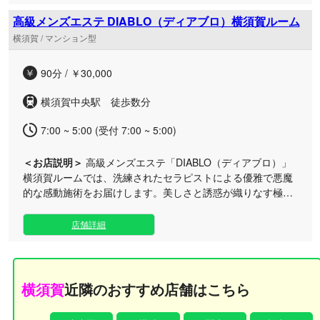
ゆくまで味わえる洗練された空間をご用意いたしました。磨
き抜かれたセラピストが施す至福のメンズエステは、心身を
高級メンズエステ DIABLO（ディアブロ）横須賀ルーム
深く解きほぐします。 お仕事帰りのリフレッシュや、休日の
横須賀 / マンション型
特別なひとときなど、お客様のご都合に合わせていつでもご
利用いただけます。当ブランド共通のハイクオリティな魅力
90分 / ￥30,000
を、横須賀中央エリアに佇むルームにてぜひご堪能くださ
い。上質なおもてなしで、皆様を極上の世界へと誘います。
横須賀中央駅 徒歩数分
7:00 ~ 5:00 (受付 7:00 ~ 5:00)
＜お店説明＞
高級メンズエステ「DIABLO（ディアブロ）」
横須賀ルームでは、洗練されたセラピストによる優雅で悪魔
的な感動施術をお届けします。美しさと誘惑が織りなす極上
のひとときで、多くの成功者を虜にします。 日々第一線で活
躍されるビジネスマンや成功者の方々に向け、日常を忘れら
店舗詳細
れる優雅で洗練されたプライベート空間をご用意。選び抜か
れたセラピストによる、悪戯で巧みな手技とときめきを感じ
る至高の施術をご提供いたします。お仕事帰りや休日のリフ
レッシュなど、様々なシーンでご利用いただけます。アクセ
横須賀
近隣のおすすめ店舗はこちら
スにも便利な横須賀ルームにて、ブランド共通の気品あふれ
るおもてなしと、ここだけの贅沢な癒やしをご堪能くださ