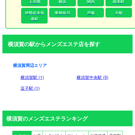
上大岡
横浜
関内
桜木町
い。
伊勢佐木長
東神奈川
戸塚
大船
者町
横須賀の駅からメンズエステ店を探す
横須賀周辺エリア
横須賀駅 (1)
横須賀中央駅 (5)
逗子駅 (1)
横須賀のメンズエステランキング