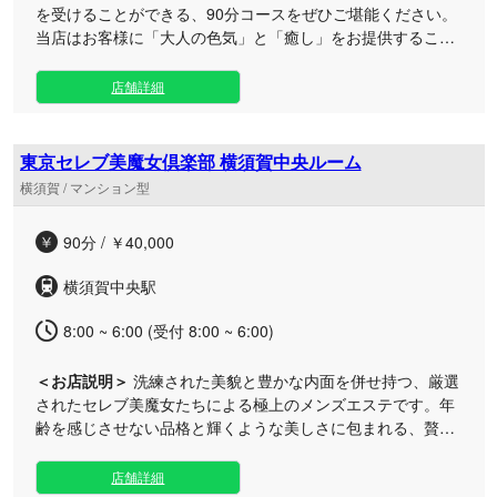
を受けることができる、90分コースをぜひご堪能ください。
当店はお客様に「大人の色気」と「癒し」をお提供すること
に力を入れたリラクゼーションサロンです。 礼儀作法、言葉
使い、癒し系の雰囲気を兼ね備えたセラピストを厳選いたし
店舗詳細
ました。 業務的な施術ではなく、癒しを徹底した、究極の癒
しをリーズナブルに提供をできるように心がけています。 お
客様のご要望をしっかりとカウンセリングにてお聞きし、最
東京セレブ美魔女倶楽部 横須賀中央ルーム
適なトリートメントを行います。 非日常の広々としたルーム
横須賀 / マンション型
の空間で癒しの時間と安らぎをご提供致します。 恵比寿での
癒しのひと時をご堪能くださいませ。
90分 / ￥40,000
横須賀中央駅
8:00 ~ 6:00 (受付 8:00 ~ 6:00)
＜お店説明＞
洗練された美貌と豊かな内面を併せ持つ、厳選
されたセレブ美魔女たちによる極上のメンズエステです。年
齢を感じさせない品格と輝くような美しさに包まれる、贅沢
なひとときを皆様にお届けいたします。 日常の喧騒を離れて
贅沢な時間を過ごしたい男性の方へ、非日常のセレブ感を心
店舗詳細