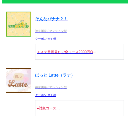
そんなバナナ？！
神奈川県 / マンション型
クーポン 全1 種
エステ番長見たで全コース2000円OFF
※フリーのお客様限定
ほっと Latte（ラテ）
神奈川県 / マンション型
クーポン 全1 種
●対象コース
全コース 3,000円OFF