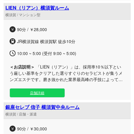
りやお出かけの合間など、お好きな時間帯にいつでも気軽に
LIEN（リアン）横須賀ルーム
ご利用いただけます。贅沢な空間で受ける独自のオイルトリ
横須賀 / マンション型
ートメントは、これまでにない心地よさと深い癒やしをもた
らします。日常から離れた特別なひとときをぜひご堪能くだ
90分 / ￥28,000
さい。
JR横須賀線 横須賀駅 徒歩10分
10:00 ~ 5:00 (受付 9:00 ~ 5:00)
＜お店説明＞
「LIEN（リアン）」は、採用率10％以下とい
う厳しい基準をクリアした選りすぐりのセラピストが集うメ
ンズエステです。磨き抜かれた業界最高峰の手技によって、
他では味わえない至福の時間を体験できます。 日々の忙しさ
から解放され、心身ともに深く癒やされたい大人の男性に向
店舗詳細
けて、上質で洗練されたプライベート空間をご用意いたしま
した。日本人女性ならではのきめ細やかなおもてなしと、完
銀座セレブ 信子 横須賀中央ルーム
成された極上のトリートメントで凝り固まったお体を丁寧に
横須賀 / 店舗・派遣
ほぐします。 お仕事帰りのリフレッシュとしてはもちろん、
ご都合に合わせたお好きなタイミングでいつでも気軽にご利
90分 / ￥30,000
用いただけます。落ち着いたエリアに位置する横須賀ルーム