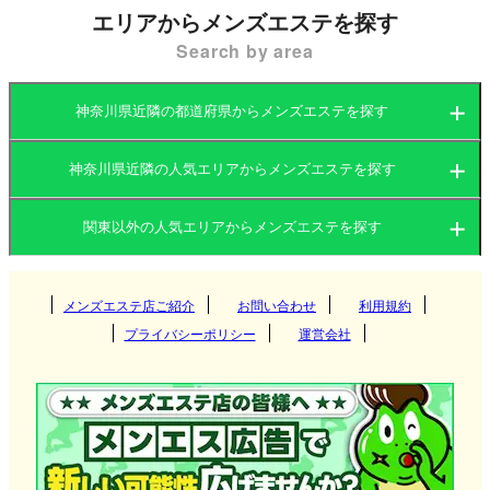
ています。こうした歴史的背景や景観の良さから、
エリアからメンズエステを探す
訪れる人々を癒すためのメンズエステが点在するエ
Search by area
リアです。
神奈川県近隣の都道府県からメンズエステを探す
横須賀のメンズエステ店は、主にリラックスや癒し
を提供する目的で営業しており、施術を受けられる
神奈川県近隣の人気エリアからメンズエステを探す
茨城県
群馬県
環境はアットホームなマンション型が中心です。ま
関東以外の人気エリアからメンズエステを探す
た、横須賀中央駅周辺や米軍基地近くなど、アクセ
茨城県
栃木県
東京都
スの良い場所に集中している店舗が多いです。
関西
群馬県
神奈川県
メンズエステ店ご紹介
お問い合わせ
千葉県
利用規約
つくば
プライバシーポリシー
運営会社
埼玉県
東海
栃木県
筑西
大阪府
京都府
高崎
横須賀メンズエステ店の選び方
北海道・東北
東京都
守谷
兵庫県
滋賀県
伊勢崎
愛知県
岐阜県
宇都宮
横須賀には多くの外国人が住んでおり、異国情緒あ
ふれる街並みが広がっています。この環境を活かし
神栖
九州・沖縄
神奈川県
奈良県
和歌山県
太田
三重県
静岡県
那須塩原
北海道
岩手県
新宿