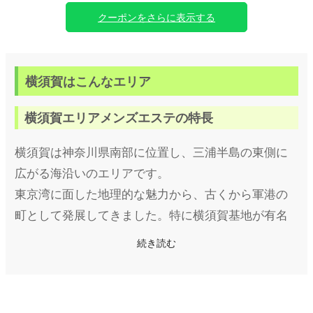
クーポンをさらに表示する
横須賀はこんなエリア
横須賀エリアメンズエステの特長
横須賀は神奈川県南部に位置し、三浦半島の東側に
広がる海沿いのエリアです。
東京湾に面した地理的な魅力から、古くから軍港の
町として発展してきました。特に横須賀基地が有名
で、アメリカ海軍や自衛隊の関係者が多く集まる国
続き読む
際色豊かな地域でもあります。
また、観光地としても「どぶ板通り」や「猿島」、
海岸沿いの美しい風景が楽しめる場所として知られ