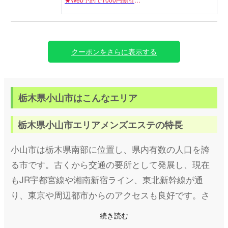
★当店ご利用が初めてのお客様ご新規様1000円割引
※割引の併用(Web予約)
クーポンをさらに表示する
♡ご新規様 極液RICH90分以上
♡リピーター様 極液VIP100分以上
上記が兼用のご利用になります!!
栃木県小山市はこんなエリア
栃木県小山市エリアメンズエステの特長
小山市は栃木県南部に位置し、県内有数の人口を誇
る市です。古くから交通の要所として発展し、現在
もJR宇都宮線や湘南新宿ライン、東北新幹線が通
り、東京や周辺都市からのアクセスも良好です。さ
らに、市内には大型商業施設や歴史的な観光スポッ
続き読む
トが点在し、地域住民だけでなく観光客にも親しま