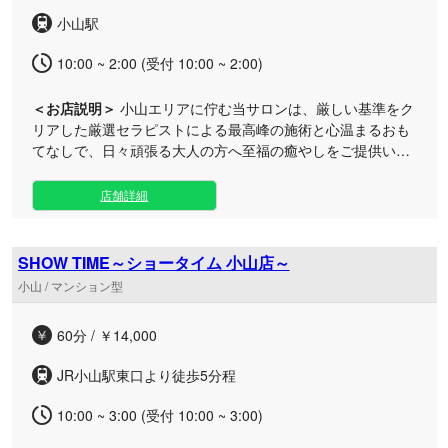
心身ともに包み込まれるような深い癒やしの時間をお楽しみ
小山駅
ください。皆様のご来店を心よりお待ちしております。
10:00 ~ 2:00 (受付 10:00 ~ 2:00)
＜お店説明＞
小山エリアに佇む当サロンは、厳しい基準をク
リアした厳選セラピストによる最高峰の施術と心温まるおも
てなしで、日々頑張る大人の方へ至福の癒やしをご提供いた
します。 洗練されたプライベートな隠れ家空間で、心身の疲
れを深部から優しく解きほぐす丁寧なマッサージを心ゆくま
店舗詳細
でご堪能いただけます。人気のホイップを取り入れた贅沢な
トリートメントは、日頃のストレスや身体のコリを忘れさせ
るほどの極上体験です。 小山駅からアクセスしやすく、お仕
SHOW TIME～ショータイム 小山店～
事帰りのお疲れを癒やしたい夜の時間帯や休日のご褒美タイ
小山 / マンション型
ムに最適です。日頃の喧騒を離れ、至高のリラクゼーション
をご体験ください。
60分 / ￥14,000
JR小山駅東口より徒歩5分程
10:00 ~ 3:00 (受付 10:00 ~ 3:00)