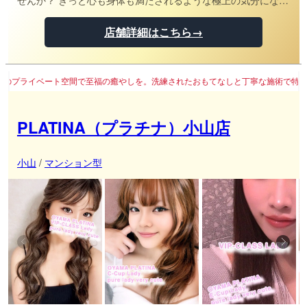
せんか？ きっと心も身体も満たされるような極上の気分になれ
るはずです。 真心を込めて居心地の良いお時間をたっぷりとお
もてなしさせて頂きます。
店舗詳細はこちら→
で至福の癒やしを。洗練されたおもてなしと丁寧な施術で特別なリフレッシュタイム
PLATINA（プラチナ）小山店
小山
/
マンション型