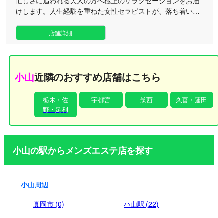
忙しさに追われる大人の方へ極上のリラクゼーションをお届
けします。人生経験を重ねた女性セラピストが、落ち着いた
包容力で心と身体を同時にほどく深い癒しを提供いたしま
す。（103文字） 当店では、豊富な経験を持つ30代〜50代の
店舗詳細
女性セラピストが勢いだけではない細やかな気配りとおもて
なしでお迎えします。しっかりとしたボディケアやもみほぐ
しの丁寧な施術で、溜まったお疲れや緊張を優しくリセッ
ト。完全プライベートなマンション型ルームのため、人目を
小山
近隣のおすすめ店舗はこちら
気にせずゆったりとお過ごしいただけます。お仕事帰りや一
日の疲れを癒したい特別な時間帯に、洗練された大人の癒や
栃木・佐
宇都宮
筑西
久喜・蓮田
やぎの空間へぜひお越しください。
野・足利
小山の駅からメンズエステ店を探す
小山周辺
真岡市 (0)
小山駅 (22)