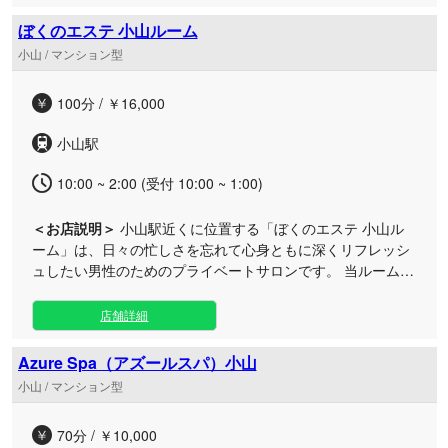
したい方に最適な環境を整えております。洗練されたアロマ
の香りと温もりあふれる丁寧な施術で、お体も心も深くほぐ
ぼくのエステ 小山ルーム
されていく感覚をご体感いただけます。 完全個室の静かなル
小山 / マンション型
ームは、お仕事帰りの遅い時間や、お出かけの合間にふらり
と立ち寄ってリラックスするのにもぴったり。日頃の疲れを
100分 / ￥16,000
リセットし、活力に満ちた明日を迎えるための特別な場所と
して、心を込めて丁寧におもてなしいたします。
小山駅
10:00 ~ 2:00 (受付 10:00 ~ 1:00)
＜お店説明＞
小山駅近くに位置する「ぼくのエステ 小山ル
ーム」は、日々の忙しさを忘れて心身ともに深くリフレッシ
ュしたい男性のためのプライベートサロンです。 当ルームで
は追加料金なしで、お一人おひとりに寄り添った「こころ」
のこもった丁寧なマッサージをお届けいたします。お仕事帰
店舗詳細
りや休日のお出かけの合間など、リラックスしたい時間帯に
いつでも気軽にお立ち寄りいただけます。 洗練された落ち着
Azure Spa（アズールスパ）小山
きのある完全個室空間で、日頃の疲れやコリをじっくりとほ
小山 / マンション型
ぐす極上の施術をご堪能ください。お仕事帰りのお疲れを癒
やしたい方はもちろん、自分へのご褒美としてゆったりとし
70分 / ￥10,000
た贅沢な時間を過ごしたい大人の方にも最適です。スタッフ