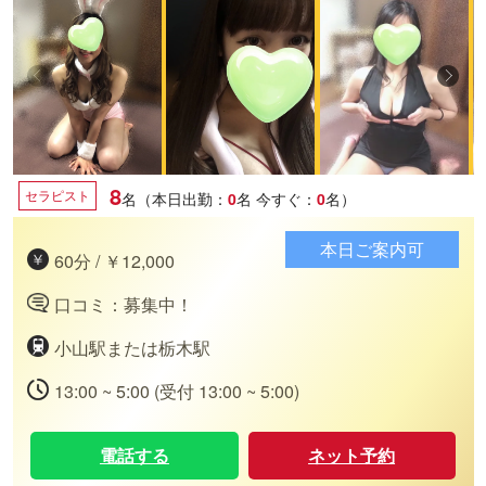
8
セラピスト
名（本日出勤：
0
名
今すぐ：
0
名）
本日ご案内可
60分 / ￥12,000
口コミ：募集中！
小山駅または栃木駅
13:00 ~ 5:00 (受付 13:00 ~ 5:00)
電話する
ネット予約