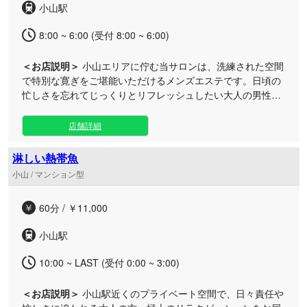
小山駅
8:00 ~ 6:00 (受付 8:00 ~ 6:00)
＜お店説明＞
小山エリアに佇む当サロンは、洗練された空間
で特別な寛ぎをご堪能いただけるメンズエステです。日頃の
忙しさを忘れてじっくりとリフレッシュしたい大人の男性へ
向け、上質なひとときをご提供いたします。 洗練された室内
はプライベート感あふれる空間となっており、周りを気にせ
店舗詳細
ずお過ごしいただけます。お仕事帰りや休日のお出かけの合
間など、羽を伸ばしたくなった際のお立ち寄りに最適です。
淋しい熱帯魚
丁寧な指圧やもみほぐしによるボディケアを中心に、一人ひ
小山 / マンション型
とりに寄り添った親身なおもてなしで、お体と心をしっかり
と癒やします。小山駅からのアクセスもスムーズな心地よい
60分 / ￥11,000
プライベート空間で、至福のサロンタイムを心ゆくまでお楽
しみください。皆様のお越しを心よりお待ちしております。
小山駅
10:00 ~ LAST (受付 0:00 ~ 3:00)
＜お店説明＞
小山駅近くのプライベート空間で、日々責任や