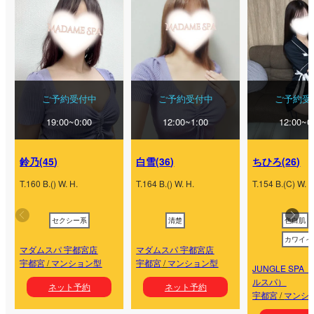
ご予約受付中
ご予約受付中
ご予約受
19:00~0:00
12:00~1:00
12:00~0
鈴乃
(
45
)
白雪
(
36
)
ちひろ
(
26
)
T.
160
B.
(
) W.
H.
T.
164
B.
(
) W.
H.
T.
154
B.
(
C
) W.
H
セクシー系
清楚
色白肌
カワイイ
マダムスパ 宇都宮店
マダムスパ 宇都宮店
宇都宮
/
マンション型
宇都宮
/
マンション型
JUNGLE SP
ルスパ）
ネット予約
ネット予約
宇都宮
/
マンシ