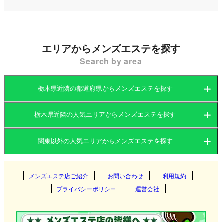
れています。
静かな住宅街が広がる一方で、小山市は適度な都会
エリアからメンズエステを探す
的要素も持ち合わせており、そのためリラックスで
Search by area
きる環境を重視したメンズエステがいくつも営業し
ています。市内のメンズエステ店の多くはマンショ
栃木県近隣の都道府県からメンズエステを探す
ン型を採用しており、プライバシーが守られる完全
個室で施術を受けることができます。また、近隣ホ
栃木県近隣の人気エリアからメンズエステを探す
茨城県
群馬県
テルや自宅にセラピストが派遣される出張型のメン
関東以外の人気エリアからメンズエステを探す
ズエステ店も増えており、忙しいビジネスマンや観
茨城県
栃木県
東京都
光客に人気です。
関西
群馬県
神奈川県
メンズエステ店ご紹介
お問い合わせ
千葉県
利用規約
つくば
小山市内のメンズエステでは、アロママッサージや
プライバシーポリシー
運営会社
リンパケアを取り入れた施術が一般的で、心身とも
埼玉県
東海
栃木県
筑西
大阪府
京都府
高崎
にリフレッシュできるサービスが提供されていま