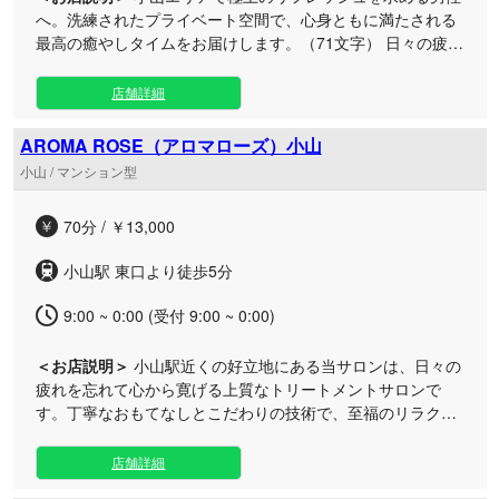
へ。洗練されたプライベート空間で、心身ともに満たされる
最高の癒やしタイムをお届けします。（71文字） 日々の疲れ
を忘れて優雅なお時間をお過ごしいただけるよう、おもてな
しの心を大切にしております。当サロンでは、厳選された特
店舗詳細
別なオイルを用い、じっくりとコリや疲労にアプローチする
ディープリンパ施術をご提供。完全個室の落ち着いた隠れ家
AROMA ROSE（アロマローズ）小山
ルームとなっており、周りを気にせずリラックスしていただ
小山 / マンション型
けます。アクセスしやすい小山駅近くのエリアに位置してい
るため、お仕事帰りの遅い時間や休日のお出かけの合間な
70分 / ￥13,000
ど、隙間時間のリフレッシュにも最適です。日頃のストレス
を解き放ち、贅沢で特別なひとときをぜひご堪能ください
小山駅 東口より徒歩5分
9:00 ~ 0:00 (受付 9:00 ~ 0:00)
＜お店説明＞
小山駅近くの好立地にある当サロンは、日々の
疲れを忘れて心から寛げる上質なトリートメントサロンで
す。丁寧なおもてなしとこだわりの技術で、至福のリラクゼ
ーションをご提供いたします。 静かで落ち着いた個室空間
は、お仕事帰りの男性や休日のお出かけついでに癒ややされ
店舗詳細
たい方にぴったり。全身をじっくり包み込むリンパケアや、