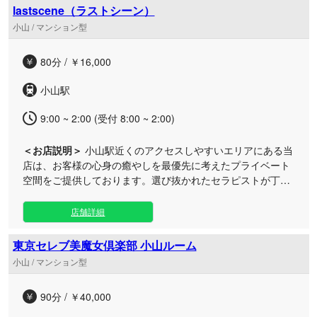
贅沢な心地よさを堪能できる多彩なオイルメニューを取り揃
lastscene（ラストシーン）
えております。香りの良いローズオイルも選べ、お疲れに合
小山 / マンション型
わせて心身を深部からほぐします。 お仕事帰りの遅い時間や
自分へのご褒美に、日常を離れた特別なリラックスタイムを
80分 / ￥16,000
お過ごしください。皆様のご来店を心よりお待ちしておりま
す。
小山駅
9:00 ~ 2:00 (受付 8:00 ~ 2:00)
＜お店説明＞
小山駅近くのアクセスしやすいエリアにある当
店は、お客様の心身の癒やしを最優先に考えたプライベート
空間をご提供しております。選び抜かれたセラピストが丁寧
なおもてなしと心を込めた施術で、日々の疲れを優しく解き
ほぐします。 当店では、キュートな若手から落ち着きのある
店舗詳細
大人の世代まで幅広いセラピストが在籍。厳選されたオイル
を使用したトリートメントで、極上のリラックスタイムをお
東京セレブ美魔女倶楽部 小山ルーム
届けいたします。静かに癒やされたい大人の方やお仕事帰り
小山 / マンション型
のリフレッシュはもちろん、朝からのご利用にも最適です。
心地よい空間で、心安らぐ至福のひとときをゆっくりとお過
90分 / ￥40,000
ごしください。皆様のご来店を心よりお待ちしております。