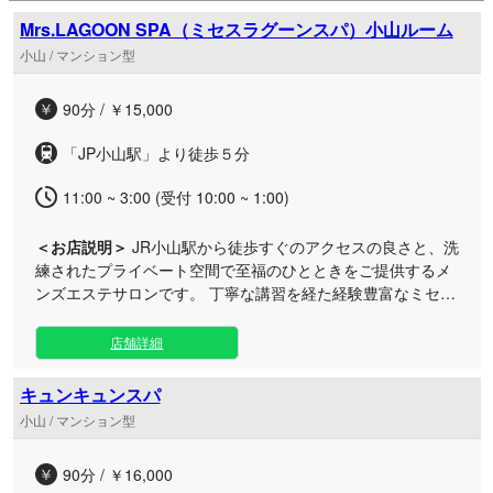
ております。 お好みに合わせた丁寧なアロマトリートメント
Mrs.LAGOON SPA（ミセスラグーンスパ）小山ルーム
で、日頃溜まったコリや疲労を優しく解きほぐします。お仕事
小山 / マンション型
終わりの遅い時間のご褒美や、休日のお出かけの合間など、ご
都合に合わせて優雅なリフレッシュタイムをお過ごしくださ
い。
90分 / ￥15,000
「JP小山駅」より徒歩５分
11:00 ~ 3:00 (受付 10:00 ~ 1:00)
＜お店説明＞
JR小山駅から徒歩すぐのアクセスの良さと、洗
練されたプライベート空間で至福のひとときをご提供するメ
ンズエステサロンです。 丁寧な講習を経た経験豊富なミセス
セラピストが、丁寧なカウンセリングを通してお客様のお好
みや体調に合わせた本格的なアロママッサージをお届けいた
店舗詳細
します。品格とマナーを備えた女性による質の高い施術は、
お仕事帰りのビジネスマンや日頃の疲れを静かにリセットし
キュンキュンスパ
たい大人の方に最適です。 当ブランド共通のラグジュアリー
小山 / マンション型
なおもてなしをベースに、小山エリアの築浅で清潔感あふれ
る完全個室ルームをご用意いたしました。日常の喧騒から離
90分 / ￥16,000
れてリフレッシュしたい時間帯に、洗練された隠れ家空間で