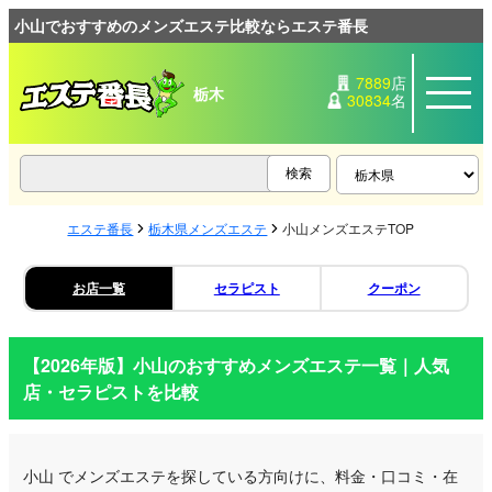
小山でおすすめのメンズエステ比較ならエステ番長
7889
店
栃木
30834
名
エステ番長
栃木県メンズエステ
小山メンズエステTOP
お店一覧
セラピスト
クーポン
【2026年版】
小山
のおすすめメンズエステ一覧｜人気
店・セラピストを比較
小山
でメンズエステを探している方向けに、料金・口コミ・在