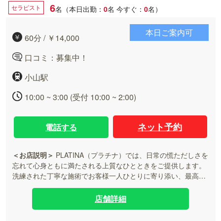
6
セラピスト
名（本日出勤：
0
名
今すぐ：
0
名）
本日ご案内可
60分 / ￥14,000
口コミ：募集中！
小山駅
10:00 ~ 3:00 (受付 10:00 ~ 2:00)
ネット予約
電話する
＜お店説明＞
PLATINA（プラチナ）では、日常の慌ただしさを
忘れて心身ともに満たされる上質なひとときをご提供します。
洗練された丁寧な施術でお客様一人ひとりに寄り添い、最高峰
の癒やしをお届けいたします。 小山駅近くに位置する当ルーム
は、周囲を気にせずゆったりとお過ごしいただける完全個室の
店舗詳細
マンション型空間です。日々お仕事を頑張るビジネスマンの方
をはじめ、静かに羽を伸ばしたい大人の方に最適な環境を整え