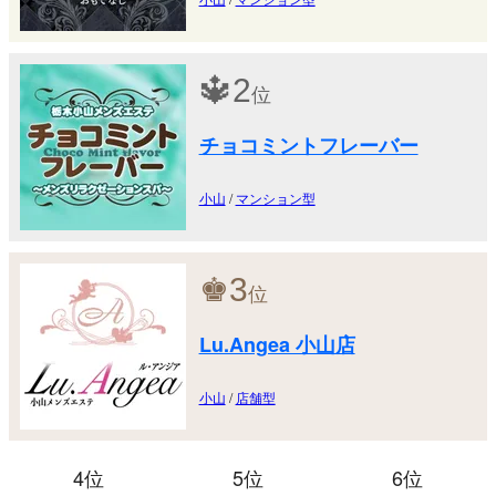
🔱
2
位
チョコミントフレーバー
小山
/
マンション型
♚
3
位
Lu.Angea 小山店
小山
/
店舗型
4位
5位
6位