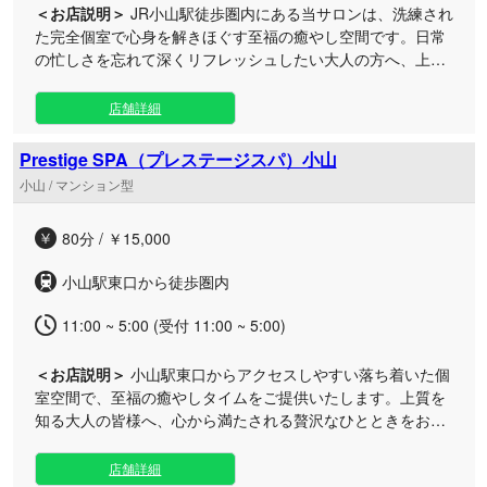
＜お店説明＞
JR小山駅徒歩圏内にある当サロンは、洗練され
た完全個室で心身を解きほぐす至福の癒やし空間です。日常
の忙しさを忘れて深くリフレッシュしたい大人の方へ、上質
なオイルマッサージと真心込めたおもてなしをお届けしま
す。 無料のリンパケアや温かなホットオイルをはじめ、多彩
店舗詳細
なメニューでお客様のお好みに合わせた丁寧な施術をご提
供。静かで落ち着いた個室はプライベート感にあふれ、お仕
Prestige SPA（プレステージスパ）小山
事帰りやご予定前後のスキマ時間にも気軽にお立ち寄りいた
小山 / マンション型
だけます。小山エリアで極上のリラクゼーション体験をぜひ
ご堪能ください
80分 / ￥15,000
小山駅東口から徒歩圏内
11:00 ~ 5:00 (受付 11:00 ~ 5:00)
＜お店説明＞
小山駅東口からアクセスしやすい落ち着いた個
室空間で、至福の癒やしタイムをご提供いたします。上質を
知る大人の皆様へ、心から満たされる贅沢なひとときをお届
けするプライベートサロンです。 日常の忙しさを忘れてじっ
くりとリフレッシュしたい方や、自分ご褒美の時間を大切に
店舗詳細