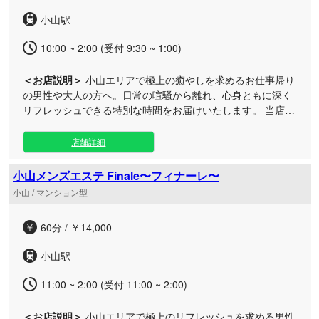
一同、温かいおもてなしで皆様のご来店を心よりお待ちして
小山駅
おります。
10:00 ~ 2:00 (受付 9:30 ~ 1:00)
＜お店説明＞
小山エリアで極上の癒やしを求めるお仕事帰り
の男性や大人の方へ。日常の喧騒から離れ、心身ともに深く
リフレッシュできる特別な時間をお届けいたします。 当店は
周りを気にせず過ごせる完全個室のプライベート空間を備え
ており、落ち着いた静寂と心地よい香りに包まれながら贅沢
店舗詳細
なひとときをお楽しみいただけます。厳選されたオイルを贅
沢に使用し、日頃の疲れやコリをじんわりとほぐす丁寧な施
小山メンズエステ Finale〜フィナーレ〜
術でおもてなしいたします。完全予約制のためスムーズにご
小山 / マンション型
案内でき、お仕事帰りの遅い時間やお出かけの合間のリフレ
ッシュにも最適です。小山駅近くで心安らぐプライベートな
60分 / ￥14,000
ひとときをぜひご体感ください。
小山駅
11:00 ~ 2:00 (受付 11:00 ~ 2:00)
＜お店説明＞
小山エリアで極上のリフレッシュを求める男性