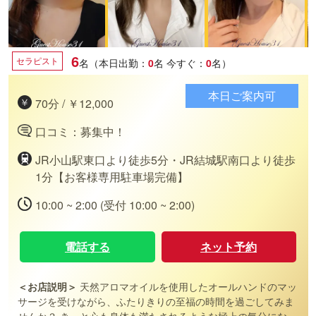
6
セラピスト
名（本日出勤：
0
名
今すぐ：
0
名）
本日ご案内可
70分 / ￥12,000
口コミ：募集中！
JR小山駅東口より徒歩5分・JR結城駅南口より徒歩
1分【お客様専用駐車場完備】
10:00 ~ 2:00 (受付 10:00 ~ 2:00)
電話する
ネット予約
＜お店説明＞
天然アロマオイルを使用したオールハンドのマッ
サージを受けながら、ふたりきりの至福の時間を過ごしてみま