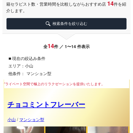
14
籍セラピスト数・営業時間を比較しながらおすすめ店
件を紹
介します。
検索条件を絞り込む
14
全
件 ／ 1〜14 件表示
▪
現在の絞込み条件
エリア：小山
他条件：
マンション型
極上のリラクゼーションを提供いたします。
チョコミントフレーバー
小山
/
マンション型