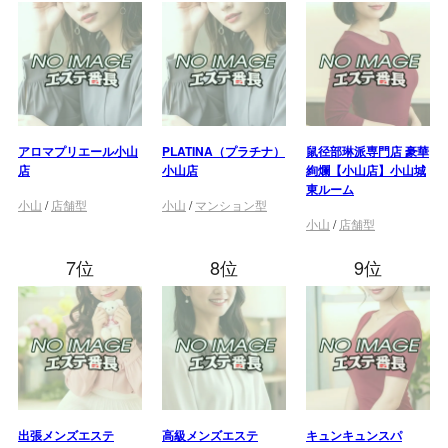
アロマプリエール小山
PLATINA（プラチナ）
鼠径部琳派専門店 豪華
店
小山店
絢爛【小山店】小山城
東ルーム
小山
/
店舗型
小山
/
マンション型
小山
/
店舗型
7位
8位
9位
出張メンズエステ
高級メンズエステ
キュンキュンスパ