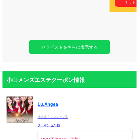
ネット
セラピストをさらに表示する
小山メンズエステクーポン情報
Lu.Angea
栃木県 / マンション型
クーポン 全1 種
★Web予約で1000円割引