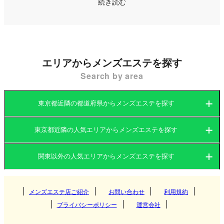
続き読む
スタイルが交錯する都市として、リラックスや癒し
を求めるニーズが高いのも特徴です。
そんな東京都では、メンズエステ（メンエス）業界
エリアからメンズエステを探す
も非常に盛況で、多種多様な店舗が存在していま
Search by area
す。都内全域で確認できるメンズエステ店の数は数
百店舗にのぼり、全国の中でも特に密度が高いエリ
東京都近隣の都道府県からメンズエステを探す
アです。
マンションの一室を利用した個室型が主流である一
東京都近隣の人気エリアからメンズエステを探す
茨城県
群馬県
方、店舗型や出張型のメンズエステも多く、好みに
関東以外の人気エリアからメンズエステを探す
応じて様々な利用スタイルを選べるのが魅力です。
茨城県
栃木県
東京都
特に新宿や渋谷など主要エリアでは、豪華な設備や
独自のコンセプトを持つ店舗が多く、初心者からリ
関西
群馬県
神奈川県
メンズエステ店ご紹介
お問い合わせ
千葉県
利用規約
つくば
ピーターまで幅広い層に利用されています。
プライバシーポリシー
運営会社
埼玉県
東海
栃木県
筑西
大阪府
京都府
高崎