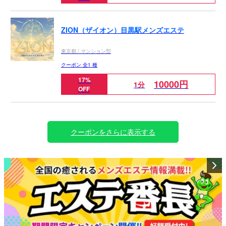
ZION（ザイオン）目黒駅メンズエステ
東京都 / マンション型
クーポン 全1 種
17%
10000円
1分
OFF
クーポンをさらに表示する