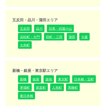
五反田・品川・蒲田エリア
五反田
品川
目黒・武蔵小山
浜松町・大門
田町・三田
蒲田
大森
大井町
新橋・銀座・東京駅エリア
新橋
銀座
築地
東京駅
日本橋・宝町
茅場町
新富町
人形町
馬喰町
東日本橋