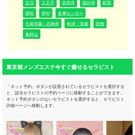
立川
八王子
吉祥寺
国分寺
町田
調布
府中
多摩センター
大泉学園・石神井
秋津・清瀬
田無
東村山
東京都メンズエステ今すぐ癒せるセラピスト
「ネット予約」ボタンが設置されているセラピストを選択する
と、該当セラピストの予約ページに移動することができます。
ネット予約ボタンのないセラピストを選択すると、セラピスト
詳細ページへ移動します。