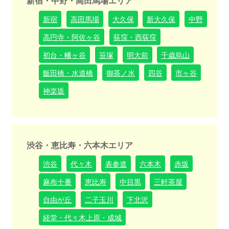
新宿・中野・高田馬場エリア
新宿
高田馬場
大久保
新大久保
中野
高円寺・阿佐ヶ谷
荻窪・西荻窪
初台・幡ヶ谷
笹塚
明大前
千歳烏山
飯田橋・水道橋
御茶ノ水
四谷
市ヶ谷
神楽坂
渋谷・恵比寿・六本木エリア
渋谷
代々木
表参道
六本木
赤坂
麻布十番
恵比寿
中目黒
三軒茶屋
自由が丘
二子玉川
下北沢
経堂・代々木上原・成城