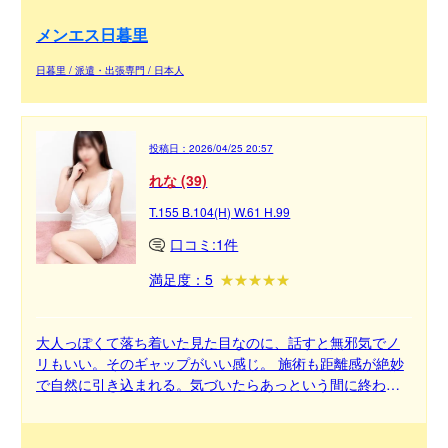
た来たいな」って思えるセラピストさんです！
メンエス日暮里
日暮里 / 派遣・出張専門 / 日本人
投稿日：
2026/04/25 20:57
れな (39)
T.155 B.104(H) W.61 H.99
口コミ:1件
満足度：5
大人っぽくて落ち着いた見た目なのに、話すと無邪気でノ
リもいい。そのギャップがいい感じ。 施術も距離感が絶妙
で自然に引き込まれる。気づいたらあっという間に終わっ
てるタイプ。 癒しも楽しさも欲しい人にはアリ。リピート
したくなる。四つん這いがとてもうまい。