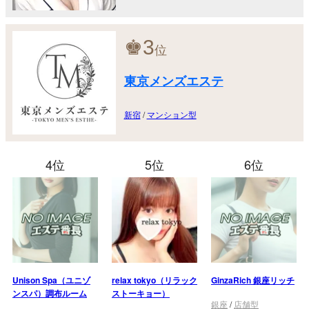
♚
3
位
東京メンズエステ
新宿
/
マンション型
4位
5位
6位
Unison Spa（ユニゾ
relax tokyo（リラック
GinzaRich 銀座リッチ
ンスパ）調布ルーム
ストーキョー）
銀座
/
店舗型