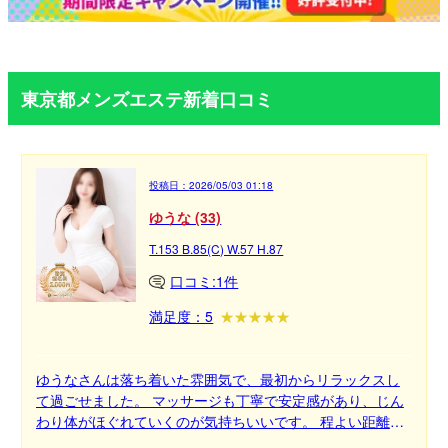
東京都メンズエステ新着口コミ
投稿日：
2026/05/03 01:18
ゆうな (33)
T.153 B.85(C) W.57 H.87
口コミ:1件
満足度：5
ゆうなさんは落ち着いた雰囲気で、最初からリラックスし
て過ごせました。 マッサージも丁寧で安定感があり、じん
わり体がほぐれていくのが気持ちいいです。 程よい距離感
とぬくもりに癒されて、心まで満たされる時間でした。 ゆ