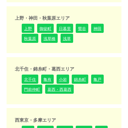
上野・神田・秋葉原エリア
上野
御徒町
日暮里
鶯谷
神田
秋葉原
浅草橋
浅草
北千住・錦糸町・葛西エリア
北千住
亀有
小岩
錦糸町
亀戸
門前仲町
葛西・西葛西
西東京・多摩エリア