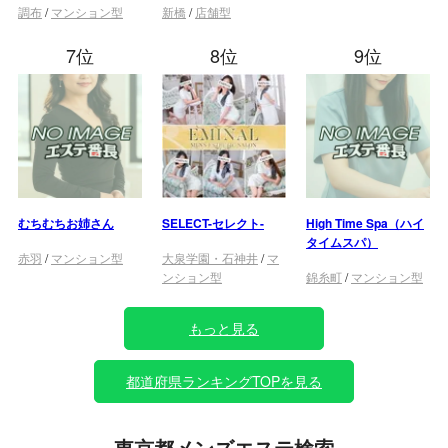
調布
/
マンション型
新橋
/
店舗型
7位
8位
9位
むちむちお姉さん
SELECT-セレクト-
High Time Spa（ハイ
タイムスパ）
赤羽
/
マンション型
大泉学園・石神井
/
マ
ンション型
錦糸町
/
マンション型
もっと見る
都道府県ランキングTOPを見る
東京都メンズエステ検索