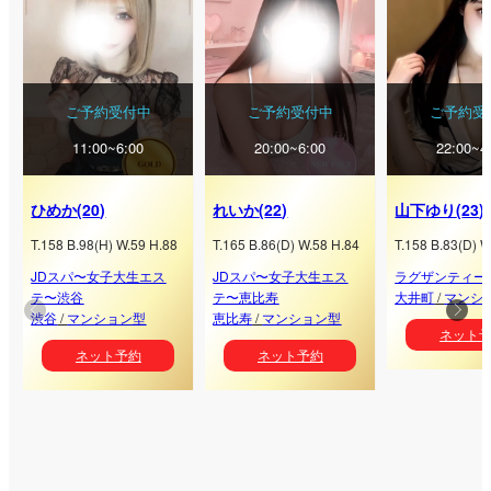
ご予約受付中
ご予約受付中
ご予約受
11:00~6:00
20:00~6:00
22:00~4
ひめか
(
20
)
れいか
(
22
)
山下ゆり
(
23
)
T.
158
B.
98
(
H
) W.
59
H.
88
T.
165
B.
86
(
D
) W.
58
H.
84
T.
158
B.
83
(
D
) W
JDスパ〜女子大生エス
JDスパ〜女子大生エス
ラグザンティーク
テ〜渋谷
テ〜恵比寿
大井町
/
マンシ
渋谷
/
マンション型
恵比寿
/
マンション型
ネット
ネット予約
ネット予約