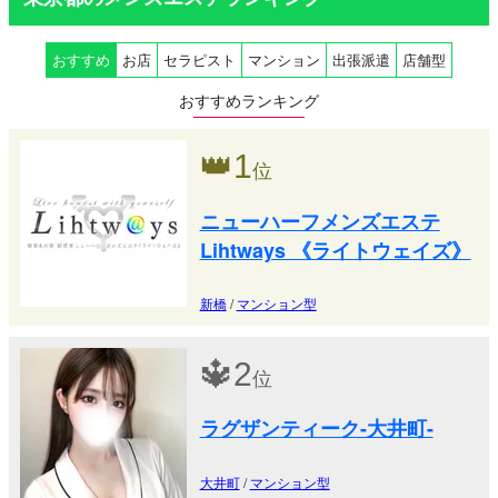
おすすめ
お店
セラピスト
マンション
出張派遣
店舗型
おすすめランキング
👑
1
位
ニューハーフメンズエステ
Lihtways 《ライトウェイズ》
新橋
/
マンション型
🔱
2
位
ラグザンティーク-大井町-
大井町
/
マンション型