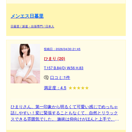
ったり癒されたい方におすすめです♡
メンエス日暮里
日暮里 / 派遣・出張専門 / 日本人
投稿日：
2026/04/30 21:45
ひまり (20)
T.157 B.84(D) W.56 H.83
口コミ:1件
満足度：4.5
ひまりさん、第一印象から明るくて可愛い感じでめっちゃ
話しやすい！変に緊張することもなくて、自然とリラック
スできる雰囲気でした。 施術は仰向けがほんと上手で、距
離感も絶妙。やさしいタッチが気持ちよくて、気づいたら
しっかり癒されてました。 全体的にバランスよくて、「ま