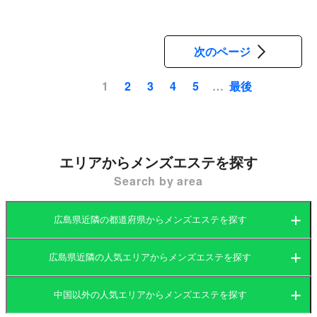
次のページ
最後
1
2
3
4
5
…
ペ
ー
ジ
送
エリアからメンズエステを探す
り
Search by area
広島県近隣の都道府県からメンズエステを探す
広島県近隣の人気エリアからメンズエステを探す
岡山県
広島県
中国以外の人気エリアからメンズエステを探す
岡山県
山口県
鳥取県