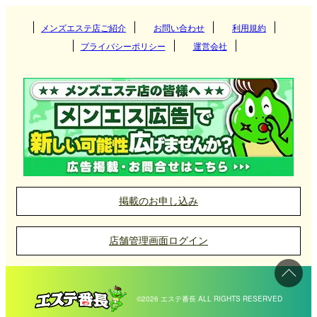
関東
広島県
島根県
メンズエステ店ご紹介
お問い合わせ
利用規約
岡山
プライバシーポリシー
運営会社
関西
山口県
倉敷
茨城県
群馬県
広島
東海
鳥取県
栃木県
東京都
福山
大阪府
京都府
山口
北海道・東北
島根県
神奈川県
千葉県
兵庫県
滋賀県
愛知県
岐阜県
米子
埼玉県
九州・沖縄
奈良県
和歌山県
三重県
静岡県
北海道
岩手県
松江
掲載のお申し込み
北陸・甲信越
宮城県
山形県
福岡県
大分県
店舗管理画面ログイン
四国
秋田県
青森県
長崎県
宮崎県
石川県
富山県
福島県
熊本県
鹿児島県
福井県
新潟県
愛媛県
香川県
©2026 エステ番長 ALL RIGHTS RESERVED