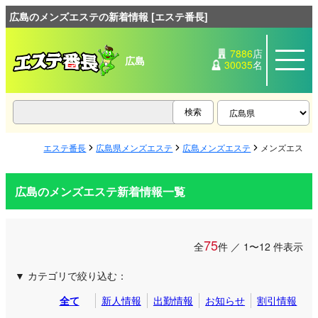
広島のメンズエステの新着情報 [エステ番長]
7886
店
広島
30035
名
エステ番長
広島県メンズエステ
広島メンズエステ
メンズエステ
広島のメンズエステ新着情報一覧
75
全
件 ／ 1〜12 件表示
カテゴリで絞り込む：
全て
新人情報
出勤情報
お知らせ
割引情報