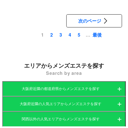
次のページ
最後
1
2
3
4
5
…
ペ
ー
ジ
送
エリアからメンズエステを探す
り
Search by area
大阪府近隣の都道府県からメンズエステを探す
大阪府近隣の人気エリアからメンズエステを探す
大阪府
京都府
関西以外の人気エリアからメンズエステを探す
大阪府
兵庫県
滋賀県