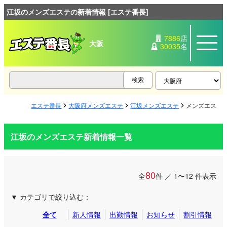
江坂のメンズエステの新着情報 [エステ番長]
7886
店
大阪
30035
名
エステ番長
大阪府メンズエステ
江坂メンズエステ
メンズエステ
江坂のメンズエステ新着情報一覧
80
全
件 ／ 1〜12 件表示
カテゴリで絞り込む：
全て
新人情報
出勤情報
お知らせ
割引情報