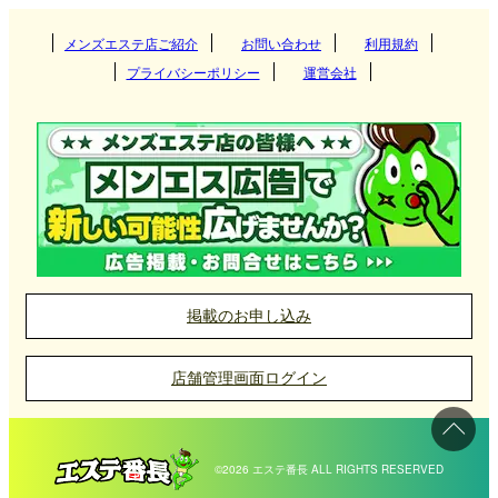
関東
京都府
奈良県
メンズエステ店ご紹介
お問い合わせ
和歌山県
利用規約
梅田
プライバシーポリシー
運営会社
東海
兵庫県
難波
茨城県
群馬県
京都
北海道・東北
滋賀県
南森町
栃木県
東京都
四条烏丸
愛知県
岐阜県
三宮
堺筋本町
九州・沖縄
奈良県
神奈川県
千葉県
二条
三重県
静岡県
尼崎
北海道
岩手県
草津
阿波座
埼玉県
四条河原町
中国
和歌山県
姫路
宮城県
山形県
彦根
福岡県
大分県
奈良
掲載のお申し込み
京橋(大阪)
明石
北陸・甲信越
秋田県
青森県
大津
長崎県
宮崎県
岡山県
広島県
和歌山
店舗管理画面ログイン
長堀橋
加古川
福島県
四国
熊本県
鹿児島県
山口県
鳥取県
石川県
富山県
新大阪
西宮
沖縄県
佐賀県
島根県
福井県
新潟県
愛媛県
香川県
©2026 エステ番長 ALL RIGHTS RESERVED