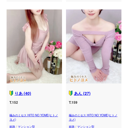
りあ (40)
あん (27)
T.152
T.159
極みのミセス HITO NO YOME(ヒトノ
極みのミセス HITO NO YOME(ヒトノ
ヨメ)
ヨメ)
姫路
/
マンション型
姫路
/
マンション型