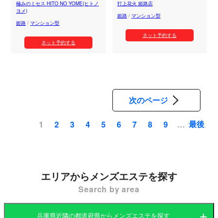
極みのミセス HITO NO YOME(ヒトノ
打上花火 姫路店
ヨメ)
姫路
/
マンション型
姫路
/
マンション型
ネット予約する
ネット予約する
次のページ
最後
1
2
3
4
5
6
7
8
9
…
ペ
ー
ジ
送
エリアからメンズエステを探す
り
Search by area
兵庫県近隣の都道府県からメンズエステを探す