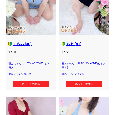
まさみ (40)
ちえ (41)
T.150
T.159
極みのミセス HITO NO YOME(ヒトノ
極みのミセス HITO NO YOME(ヒトノ
ヨメ)
ヨメ)
姫路
/
マンション型
姫路
/
マンション型
ネット予約する
ネット予約する