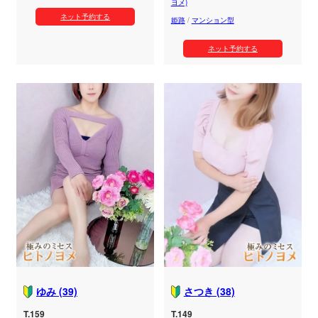
ヨメ)
ネット予約する
姫路
/
マンション型
ネット予約する
ゆみ (39)
さつき (38)
T.159
T.149