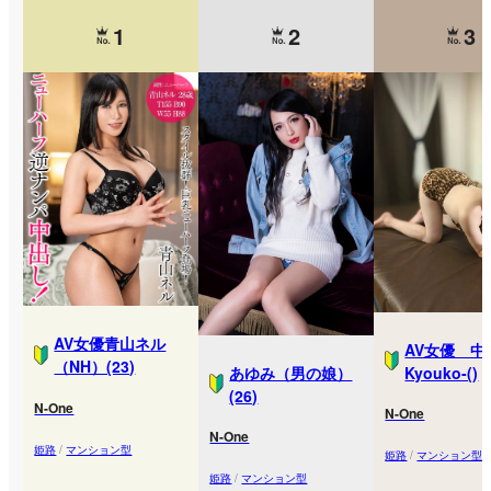
1
2
3
AV女優青山ネル
AV女優 中
（NH）(23)
あゆみ（男の娘）
Kyouko-()
(26)
N-One
N-One
N-One
姫路
/
マンション型
姫路
/
マンション型
姫路
/
マンション型