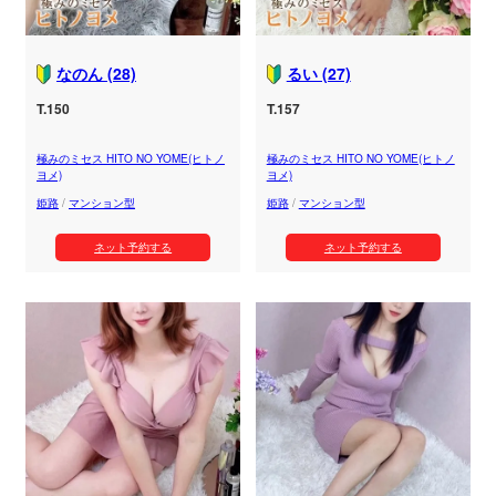
なのん (28)
るい (27)
T.150
T.157
極みのミセス HITO NO YOME(ヒトノ
極みのミセス HITO NO YOME(ヒトノ
ヨメ)
ヨメ)
姫路
/
マンション型
姫路
/
マンション型
ネット予約する
ネット予約する