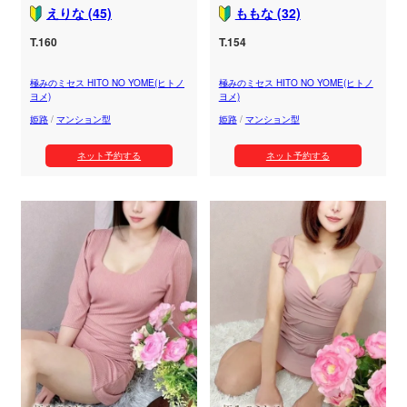
えりな (45)
ももな (32)
T.160
T.154
極みのミセス HITO NO YOME(ヒトノ
極みのミセス HITO NO YOME(ヒトノ
ヨメ)
ヨメ)
姫路
/
マンション型
姫路
/
マンション型
ネット予約する
ネット予約する