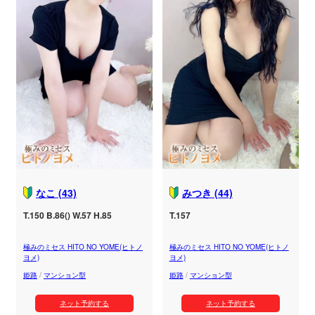
なこ (43)
みつき (44)
T.150 B.86() W.57 H.85
T.157
極みのミセス HITO NO YOME(ヒトノ
極みのミセス HITO NO YOME(ヒトノ
ヨメ)
ヨメ)
姫路
/
マンション型
姫路
/
マンション型
ネット予約する
ネット予約する