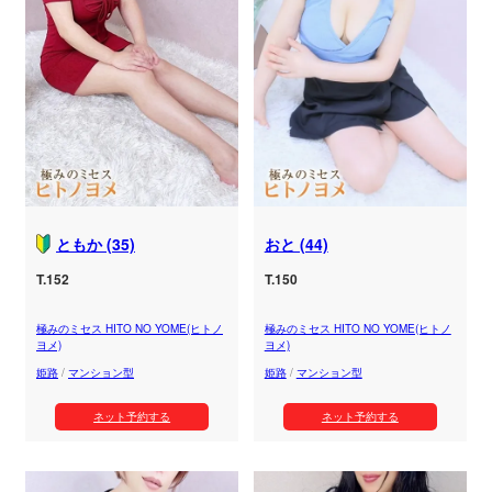
ともか (35)
おと (44)
T.152
T.150
極みのミセス HITO NO YOME(ヒトノ
極みのミセス HITO NO YOME(ヒトノ
ヨメ)
ヨメ)
姫路
/
マンション型
姫路
/
マンション型
ネット予約する
ネット予約する