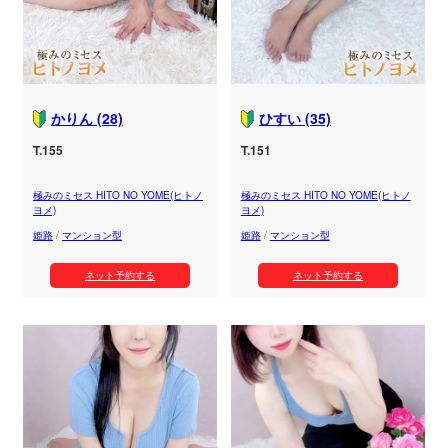
かりん (28)
ひすい (35)
T.155
T.151
極みのミセス HITO NO YOME(ヒトノ
極みのミセス HITO NO YOME(ヒトノ
ヨメ)
ヨメ)
姫路
/
マンション型
姫路
/
マンション型
ネット予約する
ネット予約する