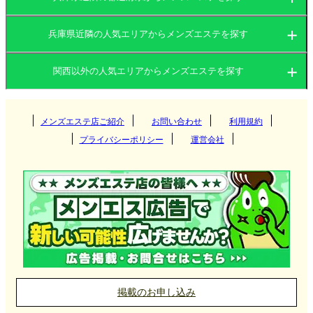
兵庫県近隣の人気エリアからメンズエステを探す
大阪府
京都府
関西以外の人気エリアからメンズエステを探す
大阪府
兵庫県
滋賀県
関東
京都府
奈良県
メンズエステ店ご紹介
お問い合わせ
和歌山県
利用規約
梅田
プライバシーポリシー
運営会社
東海
兵庫県
難波
茨城県
群馬県
京都
北海道・東北
滋賀県
南森町
栃木県
東京都
四条烏丸
愛知県
岐阜県
三宮
堺筋本町
九州・沖縄
奈良県
神奈川県
千葉県
二条
三重県
静岡県
尼崎
北海道
岩手県
草津
阿波座
埼玉県
四条河原町
中国
和歌山県
姫路
宮城県
山形県
彦根
福岡県
大分県
奈良
掲載のお申し込み
京橋(大阪)
明石
北陸・甲信越
秋田県
青森県
大津
長崎県
宮崎県