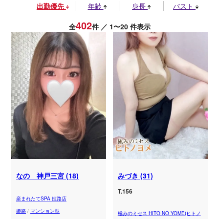
出勤優先
年齢
身長
バスト
402
全
件 ／ 1〜20 件表示
なの 神戸三宮 (18)
みづき (31)
T.156
産まれたてSPA 姫路店
姫路
/
マンション型
極みのミセス HITO NO YOME(ヒトノ