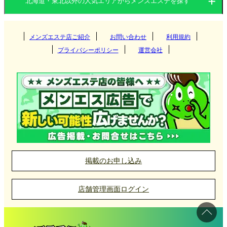
北海道・東北以外の人気エリアからメンズエステを探す
北海道
宮城県
山形県
関東
岩手県
秋田県
メンズエステ店ご紹介
お問い合わせ
青森県
利用規約
すすきの
プライバシーポリシー
運営会社
福島県
関西
宮城県
円山・大通西
茨城県
群馬県
盛岡
東海
山形県
白石区
栃木県
東京都
大阪府
京都府
仙台
札幌市北区
九州・沖縄
秋田県
神奈川県
千葉県
兵庫県
滋賀県
古川
愛知県
岐阜県
山形
中島公園
埼玉県
中国
青森県
奈良県
和歌山県
名取
三重県
静岡県
福岡県
大分県
秋田
掲載のお申し込み
函館
石巻
北陸・甲信越
福島県
長崎県
宮崎県
岡山県
広島県
青森
店舗管理画面ログイン
釧路
勾当台公園
四国
熊本県
鹿児島県
山口県
鳥取県
八戸
石川県
富山県
いわき
北見
国分町
沖縄県
佐賀県