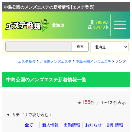
中島公園のメンズエステの新着情報 [エステ番長]
7889
店
北海道
30479
名
エステ番長
北海道メンズエステ
中島公園メンズエステ
メンズエ
中島公園のメンズエステ新着情報一覧
155
全
件 ／ 1〜12 件表示
カテゴリで絞り込む：
全て
新人情報
出勤情報
お知らせ
割引情報