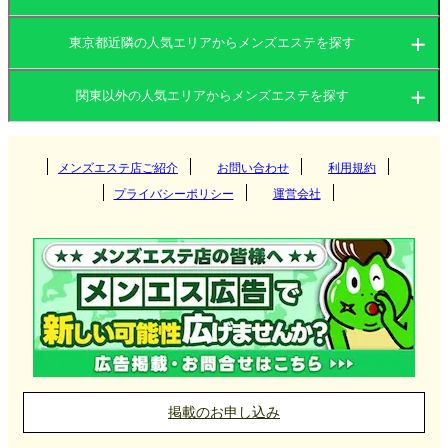
東京都近隣の人気エリアからメンズエステを探す
茨城県
群馬県
関東以外の人気エリアからメンズエステを探す
茨城県
栃木県
東京都
関西
群馬県
神奈川県
メンズエステ店ご紹介
お問い合わせ
千葉県
利用規約
つくば
プライバシーポリシー
運営会社
埼玉県
東海
栃木県
筑西
大阪府
京都府
高崎
北海道・東北
東京都
守谷
兵庫県
滋賀県
伊勢崎
愛知県
岐阜県
宇都宮
神栖
九州・沖縄
神奈川県
奈良県
和歌山県
太田
三重県
静岡県
那須塩原
北海道
岩手県
新宿
取手
前橋
中国
千葉県
栃木・佐野・足利
宮城県
山形県
吉祥寺
福岡県
大分県
横浜
掲載のお申し込み
土浦
館林
小山
北陸・甲信越
埼玉県
秋田県
青森県
府中
長崎県
宮崎県
新横浜
岡山県
広島県
千葉