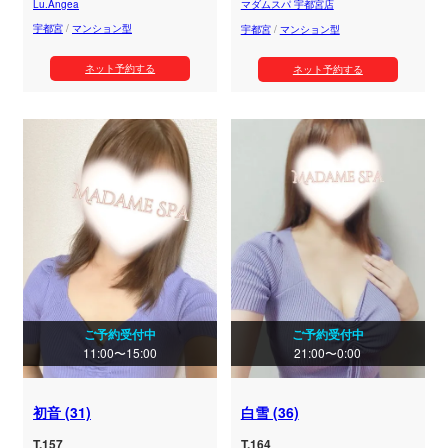
Lu.Angea
マダムスパ 宇都宮店
宇都宮
/
マンション型
宇都宮
/
マンション型
ネット予約する
ネット予約する
ご予約受付中
ご予約受付中
11:00〜15:00
21:00〜0:00
初音 (31)
白雪 (36)
T.157
T.164