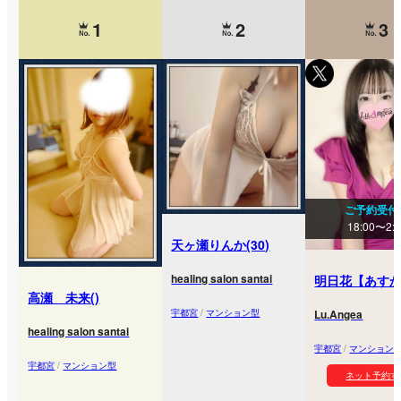
1
2
3
ご予約受付
18:00〜2:
天ヶ瀬りんか(30)
healing salon santai
明日花【あすか】
高瀬 未来()
宇都宮
/
マンション型
Lu.Angea
healing salon santai
宇都宮
/
マンション
宇都宮
/
マンション型
ネット予約す