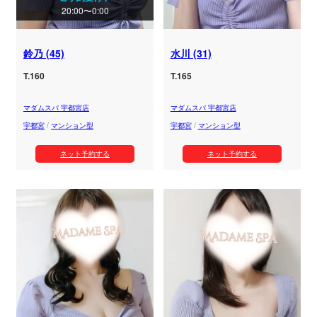
20:00〜0:00
鈴乃 (45)
水川 (31)
T.160
T.165
マダムスパ 宇都宮店
マダムスパ 宇都宮店
宇都宮
/
マンション型
宇都宮
/
マンション型
ネット予約する
ネット予約する