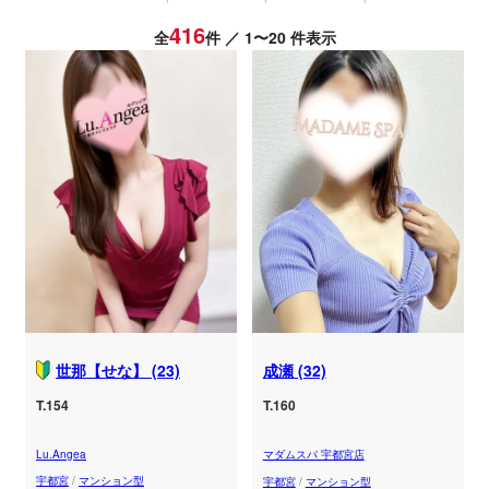
416
全
件 ／ 1〜20 件表示
世那【せな】 (23)
成瀬 (32)
T.154
T.160
Lu.Angea
マダムスパ 宇都宮店
宇都宮
/
マンション型
宇都宮
/
マンション型