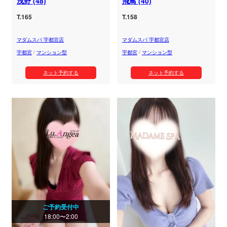
浅野 (48)
飛鳥 (40)
T.165
T.158
マダムスパ 宇都宮店
マダムスパ 宇都宮店
宇都宮
/
マンション型
宇都宮
/
マンション型
ネット予約する
ネット予約する
ご予約受付中
18:00〜2:00