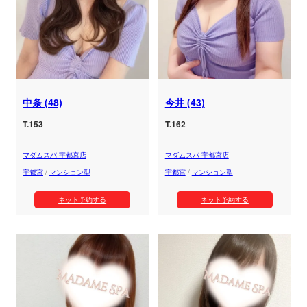
中条 (48)
今井 (43)
T.153
T.162
マダムスパ 宇都宮店
マダムスパ 宇都宮店
宇都宮
/
マンション型
宇都宮
/
マンション型
ネット予約する
ネット予約する