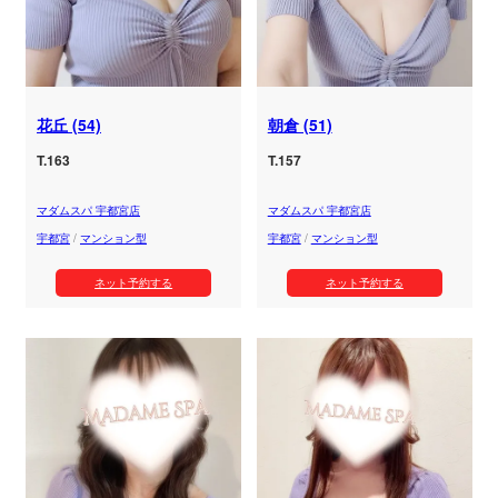
花丘 (54)
朝倉 (51)
T.163
T.157
マダムスパ 宇都宮店
マダムスパ 宇都宮店
宇都宮
/
マンション型
宇都宮
/
マンション型
ネット予約する
ネット予約する