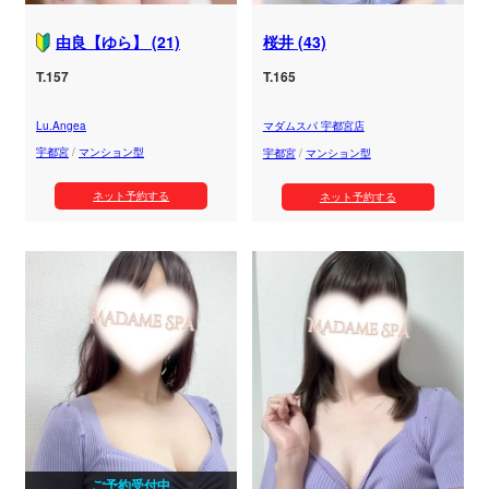
由良【ゆら】 (21)
桜井 (43)
T.157
T.165
Lu.Angea
マダムスパ 宇都宮店
宇都宮
/
マンション型
宇都宮
/
マンション型
ネット予約する
ネット予約する
ご予約受付中