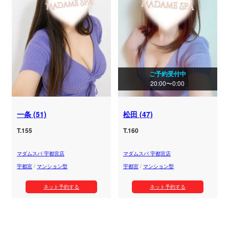
ご予約受付中
20:00〜0:00
一条 (51)
松田 (47)
T.155
T.160
マダムスパ 宇都宮店
マダムスパ 宇都宮店
宇都宮
/
マンション型
宇都宮
/
マンション型
ネット予約する
ネット予約する