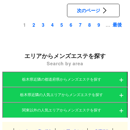
次のページ
最後
1
2
3
4
5
6
7
8
9
…
ペ
ー
ジ
送
エリアからメンズエステを探す
り
Search by area
栃木県近隣の都道府県からメンズエステを探す
栃木県近隣の人気エリアからメンズエステを探す
茨城県
群馬県
関東以外の人気エリアからメンズエステを探す
茨城県
栃木県
東京都
関西
群馬県