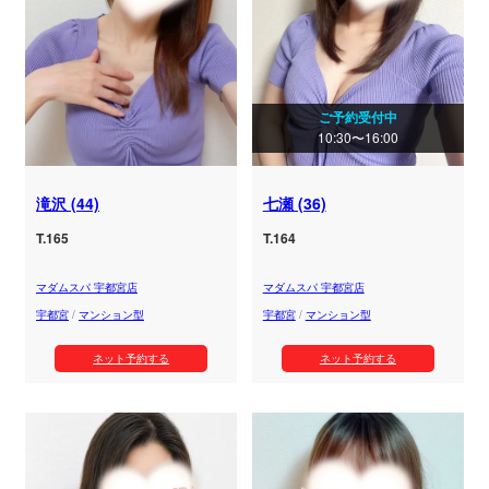
ご予約受付中
10:30〜16:00
滝沢 (44)
七瀬 (36)
T.165
T.164
マダムスパ 宇都宮店
マダムスパ 宇都宮店
宇都宮
/
マンション型
宇都宮
/
マンション型
ネット予約する
ネット予約する