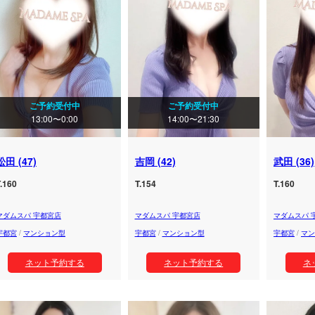
ご予約受付中
ご予約受付中
13:00〜0:00
14:00〜21:30
松田 (47)
吉岡 (42)
武田 (36)
.160
T.154
T.160
マダムスパ 宇都宮店
マダムスパ 宇都宮店
マダムスパ 
宇都宮
/
マンション型
宇都宮
/
マンション型
宇都宮
/
マン
ネット予約する
ネット予約する
ネ