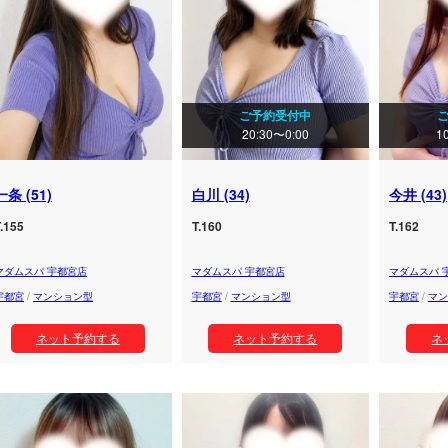
ご予約受付中
20:30〜0:00
1
一条 (51)
白川 (34)
今井 (43)
.155
T.160
T.162
マダムスパ 宇都宮店
マダムスパ 宇都宮店
マダムスパ 
宇都宮
/
マンション型
宇都宮
/
マンション型
宇都宮
/
マン
ネット予約する
ネット予約する
ネ