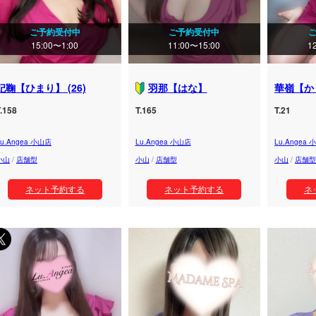
ご予約受付中
ご予約受付中
15:00〜1:00
11:00〜15:00
1
妃鞠【ひまり】 (26)
羽那【はな】
華嶺【かり
.158
T.165
T.21
Lu.Angea 小山店
Lu.Angea 小山店
Lu.Angea
小山
/
店舗型
小山
/
店舗型
小山
/
店舗型
ネット予約する
ネット予約する
ネ