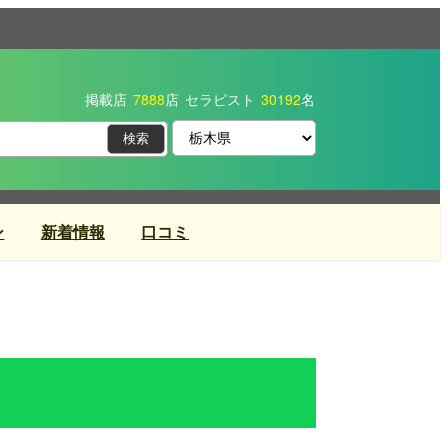
掲載店
7888
店
セラピスト
30192
名
ン
新着情報
口コミ