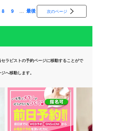
最後
8
9
…
次のページ
当セラピストの予約ページに移動することがで
ージへ移動します。