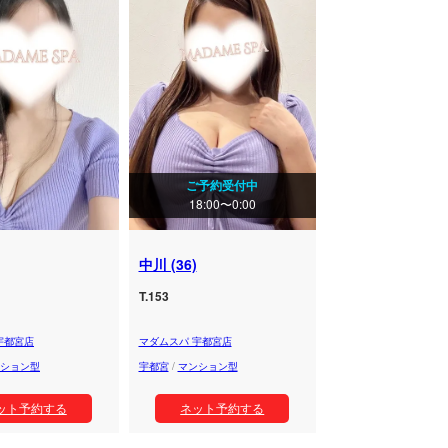
ご予約受付中
18:00〜0:00
中川 (36)
T.153
宇都宮店
マダムスパ 宇都宮店
ション型
宇都宮
/
マンション型
ット予約する
ネット予約する