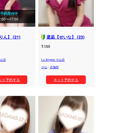
ご予約受付中
2:00〜17:00
ん】 (21)
星凪【せいな】 (23)
T.155
 小山店
Lu.Angea 小山店
小山
/
店舗型
ット予約する
ネット予約する