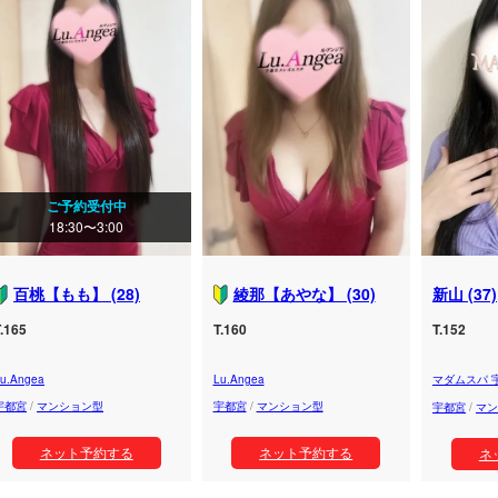
ご予約受付中
18:30〜3:00
百桃【もも】 (28)
綾那【あやな】 (30)
新山 (37)
.165
T.160
T.152
u.Angea
Lu.Angea
マダムスパ 
宇都宮
/
マンション型
宇都宮
/
マンション型
宇都宮
/
マン
ネット予約する
ネット予約する
ネ