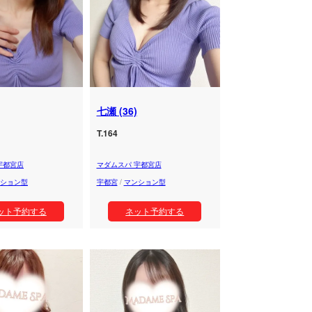
七瀬 (36)
T.164
宇都宮店
マダムスパ 宇都宮店
ション型
宇都宮
/
マンション型
ット予約する
ネット予約する