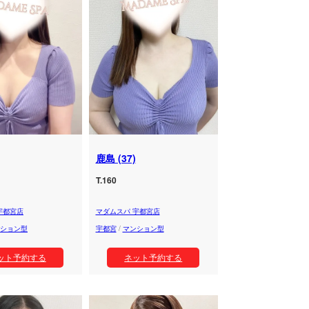
鹿島 (37)
T.160
宇都宮店
マダムスパ 宇都宮店
ション型
宇都宮
/
マンション型
ット予約する
ネット予約する