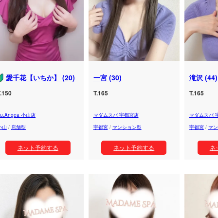
愛千花【いちか】 (20)
一宮 (30)
滝沢 (44)
.150
T.165
T.165
Lu.Angea 小山店
マダムスパ 宇都宮店
マダムスパ 
小山
/
店舗型
宇都宮
/
マンション型
宇都宮
/
マン
ネット予約する
ネット予約する
ネ