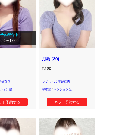
ご予約受付中
0:00〜17:00
月島 (30)
T.162
宇都宮店
マダムスパ 宇都宮店
ション型
宇都宮
/
マンション型
ット予約する
ネット予約する