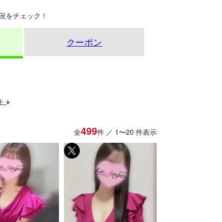
況をチェック！
クーポン
ト
499
全
件 ／ 1〜20 件表示