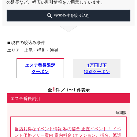
の延長など、幅広い割引情報をご用意しています。
検索条件を絞り込む
▪
現在の絞込み条件
エリア：上尾・桶川・鴻巣
エステ番長限定
1万円以下
クーポン
特別クーポン
1
全
件 ／ 1〜1 件表示
エステ番長割引
無期限
当店お得なイベント情報 私の信念 正直イベント！ イベ
ント価格フリー案内 案内料金 (オプション、指名、派遣