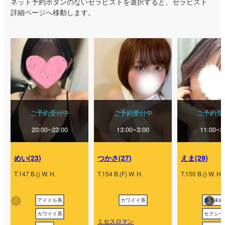
ネット予約ボタンのないセラピストを選択すると、セラピスト
詳細ページへ移動します。
ご予約受付中
ご予約受付中
ご予約受
20:00~23:00
13:00~3:00
11:00~3
めい(23)
つかさ(27)
えま(29)
T.147 B.() W. H.
T.154 B.(F) W. H.
T.150 B.() W. H.
アイドル系
カワイイ系
業界未経
カワイイ系
セクシー
ミセスロマン