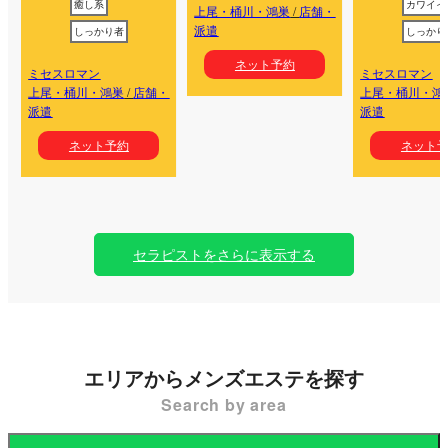
癒し系
カワイイ
上尾・桶川・鴻巣
/
店舗・
派遣
しっかり者
しっかり
ネット予約
ミセスロマン
ミセスロマン
上尾・桶川・鴻巣
/
店舗・
上尾・桶川・鴻
派遣
派遣
ネット予約
ネット
セラピストをさらに表示する
エリアからメンズエステを探す
Search by area