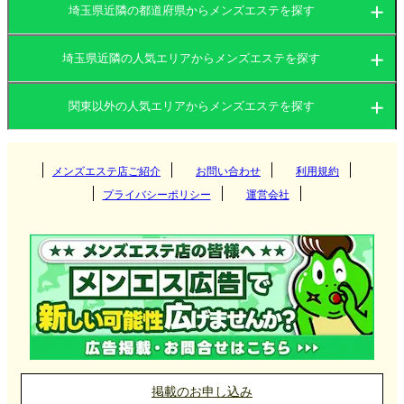
埼玉県近隣の都道府県からメンズエステを探す
埼玉県近隣の人気エリアからメンズエステを探す
茨城県
群馬県
関東以外の人気エリアからメンズエステを探す
茨城県
栃木県
東京都
関西
群馬県
神奈川県
メンズエステ店ご紹介
お問い合わせ
千葉県
利用規約
つくば
プライバシーポリシー
運営会社
埼玉県
東海
栃木県
筑西
大阪府
京都府
高崎
北海道・東北
東京都
守谷
兵庫県
滋賀県
伊勢崎
愛知県
岐阜県
宇都宮
神栖
九州・沖縄
神奈川県
奈良県
和歌山県
太田
三重県
静岡県
那須塩原
北海道
岩手県
新宿
取手
前橋
中国
千葉県
栃木・佐野・足利
宮城県
山形県
吉祥寺
福岡県
大分県
横浜
掲載のお申し込み