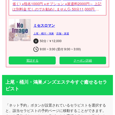
省く) ※指名1000円 ※オプション ※派遣料2000円～ 上記
は別料金 忙しのでお勧めしません💦 50分11,000円 お
試しにピッタリコース！ 60分11,000円 70分13,000円
80分14,000円 90分16,000円 100分17,000円 110分
ミセスロマン
19,000円 120分20,000円 130分22,000円 140分24,000
円 150分25,000円 160分27,000円 170分28,000円 180
上尾・桶川・鴻巣
/
店舗・派遣
分30,000円 の独自コースで お客様に納得頂けるよう 開
50分 / ￥12,000
設致しました✰ どうぞよろしくお願いします 当然電話
口での 申告義務もありません❗ どうぞよろしくお願いし
9:00 ~ 3:00 (受付 9:00 ~ 3:00)
ます
電話する
クーポン詳細
上尾・桶川・鴻巣メンズエステ今すぐ癒せるセラ
ピスト
「ネット予約」ボタンが設置されているセラピストを選択する
と、該当セラピストの予約ページに移動することができます。